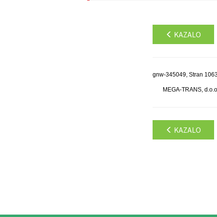
KAZALO
gnw-345049, Stran 106
MEGA-TRANS, d.o.o.,
KAZALO