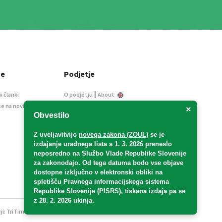
ce
Podjetje
|
i članki
O podjetju
About
se na novice
Kontakt
×
Obvestilo
Informacije javnega
značaja
Z uveljavitvijo
novega zakona (ZOUL)
se je
Oglaševanje
izdajanje uradnega lista s 1. 3. 2026 preneslo
Splošni pogoji
neposredno
na Službo Vlade Republike Slovenije
Izjava o varstvu osebnih
za zakonodajo
. Od tega datuma bodo vse objave
podatkov
dostopne izključno v elektronski obliki na
spletišču Pravnega informacijskega sistema
E-dražbe
Republike Slovenije (PISRS), tiskana izdaja pa se
z 28. 2. 2026 ukinja.
ji:
TriTim spletna agencija
v sodelovanju z 2Mobile