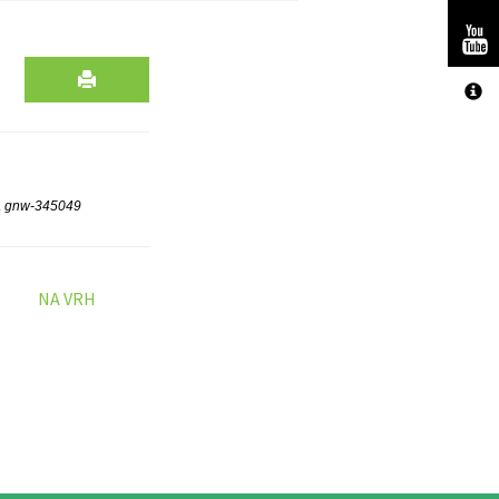
.
gnw-345049
NA VRH