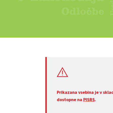
Prikazana vsebina je v skla
dostopne na
PISRS
.