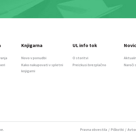
a
Knjigarna
UL info tok
Novi
vanja
Novo v ponudbi
O storitvi
Aktualn
meri
Kako nakupovati v spletni
Preizkusi brezplačno
Naroči 
knjigarni
ne.
Pravna obvestila
/
Piškotki
/ Avtor