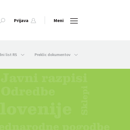
Prijava
Meni
dni list RS
Preklic dokumentov