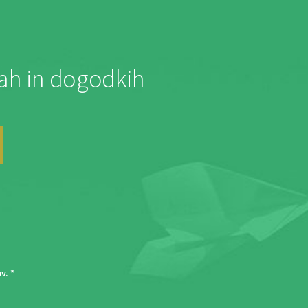
jah in dogodkih
ov
. *