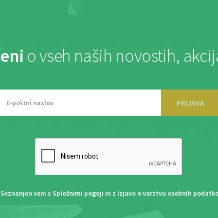
eni
o vseh naših novostih, akci
PRIJAVA
Seznanjen sem s
Splošnimi pogoji
in z
Izjavo o varstvu osebnih podatk