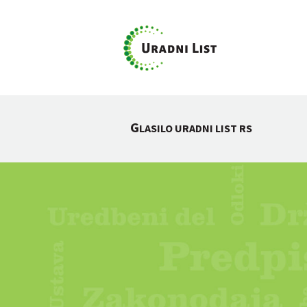
G
LASILO URADNI LIST RS