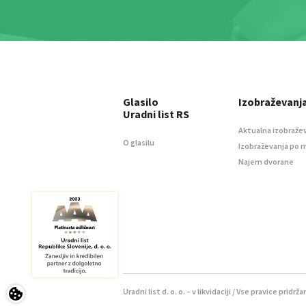
Glasilo
Izobraževanj
Uradni list RS
Aktualna izobraže
O glasilu
Izobraževanja po 
Najem dvorane
Uradni list d. o. o. – v likvidaciji / Vse pravice pridrža