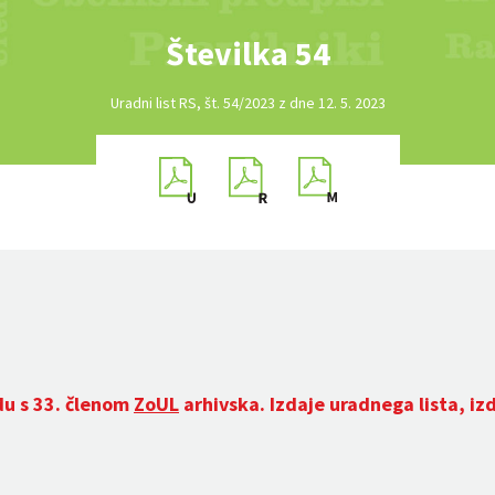
Številka 54
Uradni list RS, št. 54/2023 z dne 12. 5. 2023
du s 33. členom
ZoUL
arhivska. Izdaje uradnega lista, iz