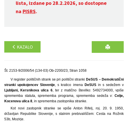
lista, izdane po 28.2.2026, so dostopne
na
PISRS
.
KAZALO
Št. 2153-9/2006/54 (134-03) Ob-2200/23, Stran 1058
V register političnih strank se pri politični stranki
DeSUS – Demokratični
stranki upokojencev Slovenije
, s kratico imena
DeSUS
in s sedežem v
Ljubljani, Kersnikova ulica 6
, ter z matično številko: 5492734000, vpiše
sprememba statuta, sprememba programa, sprememba sedeža v:
Celje,
Kocenova ulica 8
, in sprememba zastopnika stranke.
Kot novi zastopnik stranke se vpiše Anton Rifelj, roj. 20. 9. 1950,
državljan Republike Slovenije, s stalnim prebivališčem: Cesta na Rožnik
53b, Mozirje.