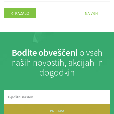
KAZALO
NA VRH
Bodite obveščeni
o vseh
naših novostih, akcijah in
dogodkih
PRIJAVA