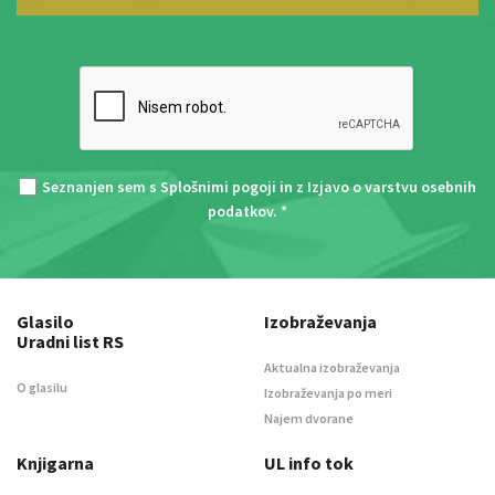
Seznanjen sem s
Splošnimi pogoji
in z
Izjavo o varstvu osebnih
podatkov
. *
Glasilo
Izobraževanja
Uradni list RS
Aktualna izobraževanja
O glasilu
Izobraževanja po meri
Najem dvorane
Knjigarna
UL info tok