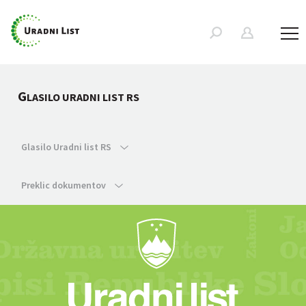
G
LASILO URADNI LIST RS
Glasilo Uradni list RS
Preklic dokumentov