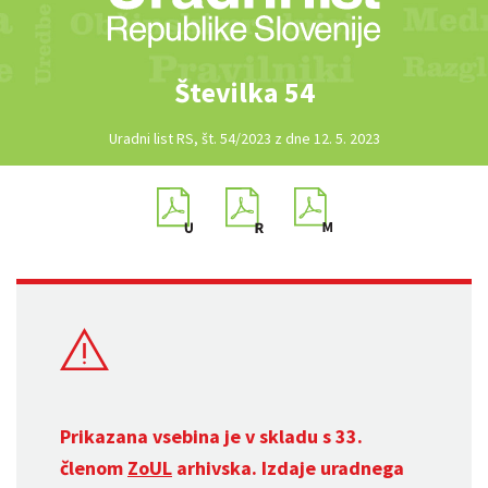
Številka 54
Uradni list RS, št. 54/2023 z dne 12. 5. 2023
Prikazana vsebina je v skladu s 33.
členom
ZoUL
arhivska. Izdaje uradnega