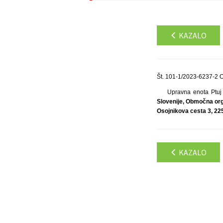
KAZALO
Št. 101-1/2023-6237-2 
Upravna enota Ptuj 
Slovenije, Območna org
Osojnikova cesta 3, 225
KAZALO