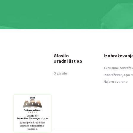
Glasilo
Izobraževanj
Uradni list RS
Aktualna izobraže
O glasilu
Izobraževanja po 
Najem dvorane