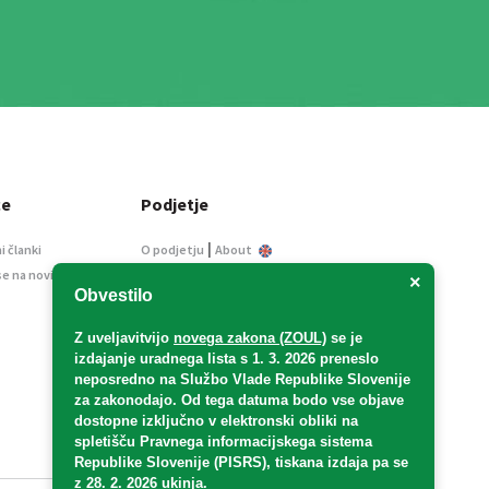
ce
Podjetje
|
i članki
O podjetju
About
se na novice
Kontakt
×
Obvestilo
Informacije javnega
značaja
Z uveljavitvijo
novega zakona (ZOUL)
se je
Oglaševanje
izdajanje uradnega lista s 1. 3. 2026 preneslo
Splošni pogoji
neposredno
na Službo Vlade Republike Slovenije
Izjava o varstvu osebnih
za zakonodajo
. Od tega datuma bodo vse objave
podatkov
dostopne izključno v elektronski obliki na
spletišču Pravnega informacijskega sistema
E-dražbe
Republike Slovenije (PISRS), tiskana izdaja pa se
z 28. 2. 2026 ukinja.