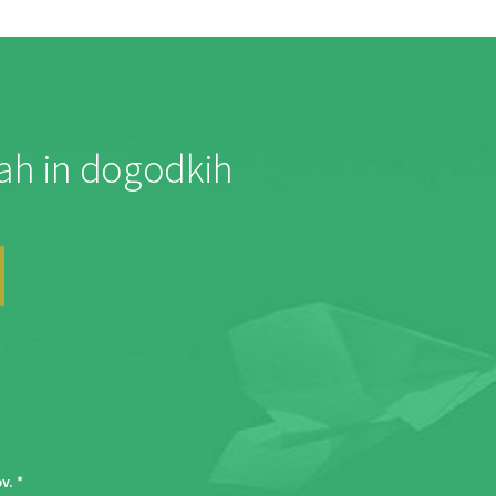
jah in dogodkih
ov
. *