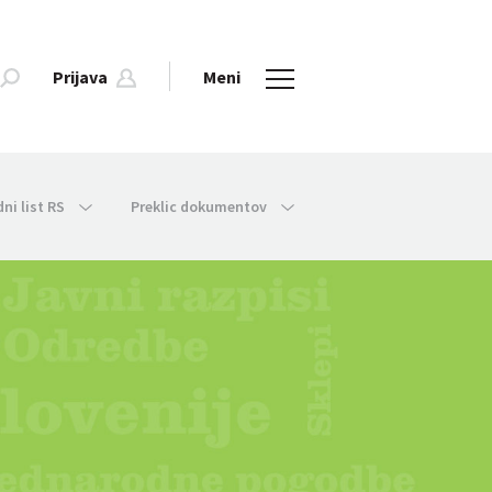
Prijava
Meni
dni list RS
Preklic dokumentov