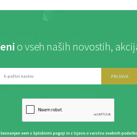
eni
o vseh naših novostih, akci
PRIJAVA
Seznanjen sem s
Splošnimi pogoji
in z
Izjavo o varstvu osebnih podatk