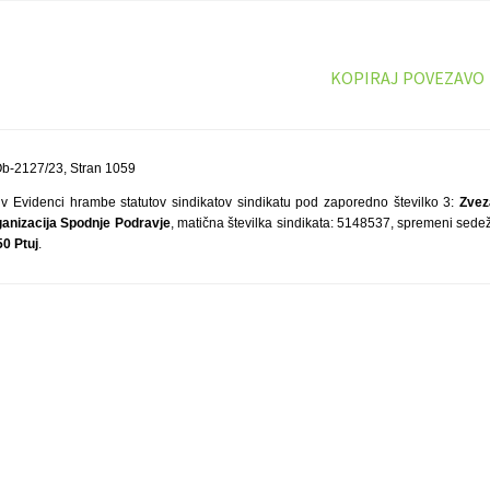
KOPIRAJ POVEZAVO
Ob-2127/23, Stran 1059
v Evidenci hrambe statutov sindikatov sindikatu pod zaporedno številko 3:
Zvez
anizacija Spodnje Podravje
, matična številka sindikata: 5148537, spremeni sedež 
0 Ptuj
.