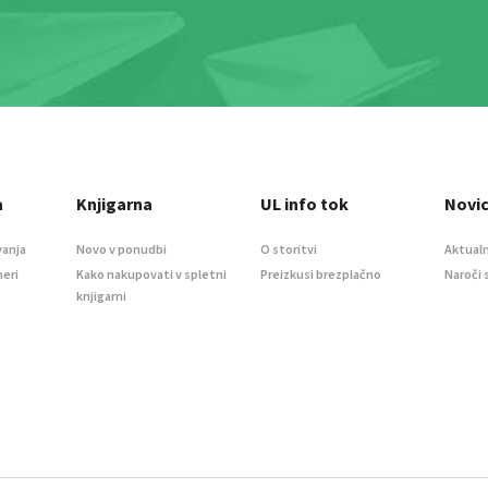
a
Knjigarna
UL info tok
Novi
vanja
Novo v ponudbi
O storitvi
Aktualn
meri
Kako nakupovati v spletni
Preizkusi brezplačno
Naroči 
knjigarni