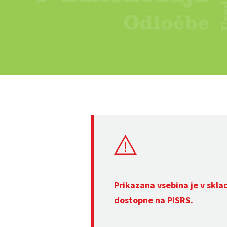
Prikazana vsebina je v skla
dostopne na
PISRS
.