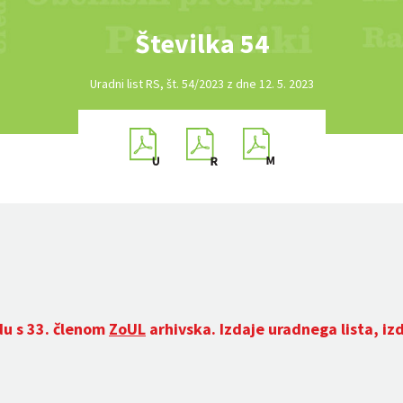
Številka 54
Uradni list RS, št. 54/2023 z dne 12. 5. 2023
du s 33. členom
ZoUL
arhivska. Izdaje uradnega lista, iz