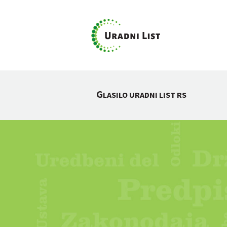
G
LASILO URADNI LIST RS