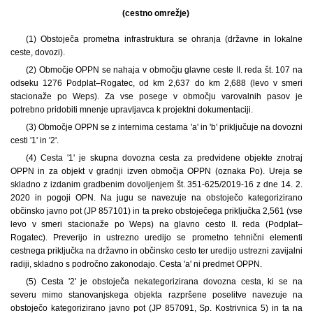
(cestno omrežje)
(1) Obstoječa prometna infrastruktura se ohranja (državne in lokalne
ceste, dovozi).
(2) Območje OPPN se nahaja v območju glavne ceste II. reda št. 107 na
odseku 1276 Podplat–Rogatec, od km 2,637 do km 2,688 (levo v smeri
stacionaže po Weps). Za vse posege v območju varovalnih pasov je
potrebno pridobiti mnenje upravljavca k projektni dokumentaciji.
(3) Območje OPPN se z internima cestama 'a' in 'b' priključuje na dovozni
cesti '1' in '2'.
(4) Cesta '1' je skupna dovozna cesta za predvidene objekte znotraj
OPPN in za objekt v gradnji izven območja OPPN (oznaka Po). Ureja se
skladno z izdanim gradbenim dovoljenjem št. 351-625/2019-16 z dne 14. 2.
2020 in pogoji OPN. Na jugu se navezuje na obstoječo kategorizirano
občinsko javno pot (JP 857101) in ta preko obstoječega priključka 2,561 (vse
levo v smeri stacionaže po Weps) na glavno cesto II. reda (Podplat–
Rogatec). Preverijo in ustrezno uredijo se prometno tehnični elementi
cestnega priključka na državno in občinsko cesto ter uredijo ustrezni zavijalni
radiji, skladno s področno zakonodajo. Cesta 'a' ni predmet OPPN.
(5) Cesta '2' je obstoječa nekategorizirana dovozna cesta, ki se na
severu mimo stanovanjskega objekta razpršene poselitve navezuje na
obstoječo kategorizirano javno pot (JP 857091, Sp. Kostrivnica 5) in ta na