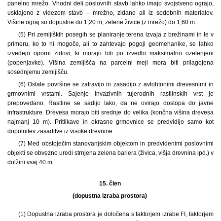
panelno mrežo. Vhodni deli poslovnih stavb lahko imajo svojstveno ograjo,
usklajeno z videzom stavb – mrežno, zidano ali iz sodobnih materialov.
Višine ograj so dopustne do 1,20 m, zelene živice (z mrežo) do 1,60 m.
(5) Pri zemljiških posegih se planiranje terena izvaja z brežinami in le v
primeru, ko to ni mogoče, ali to zahtevajo pogoji geomehanike, se lahko
izvedejo oporni zidovi, ki morajo biti po izvedbi maksimalno ozelenjeni
(popenjavke). Višina zemljišča na parcelni meji mora biti prilagojena
sosednjemu zemljišču.
(6) Ostale površine se zatravijo in zasadijo z avtohtonimi drevesnimi in
grmovnimi vrstami. Sajenje invazivnih tujerodnih rastlinskih vrst je
prepovedano. Rastline se sadijo tako, da ne ovirajo dostopa do javne
infrastrukture. Drevesa morajo biti srednje do velika (končna višina drevesa
najmanj 10 m). Pritlikave in okrasne grmovnice se predvidijo samo kot
dopolnitev zasaditve iz visoke drevnine.
(7) Med obstoječim stanovanjskim objektom in predvidenimi poslovnimi
objekti se obvezno uredi strnjena zelena bariera (živica, višja drevnina ipd.) v
dolžini vsaj 40 m.
15. člen
(dopustna izraba prostora)
(1) Dopustna izraba prostora je določena s faktorjem izrabe FI, faktorjem