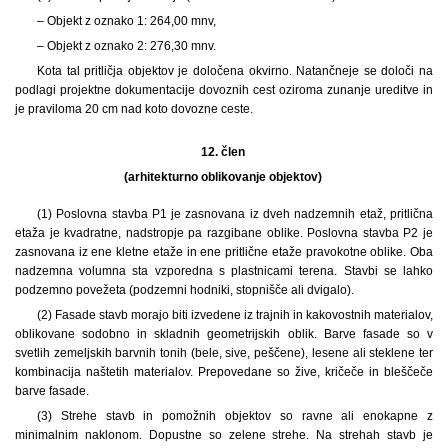
– Objekt z oznako 1: 264,00 mnv,
– Objekt z oznako 2: 276,30 mnv.
Kota tal pritličja objektov je določena okvirno. Natančneje se določi na
podlagi projektne dokumentacije dovoznih cest oziroma zunanje ureditve in
je praviloma 20 cm nad koto dovozne ceste.
12. člen
(arhitekturno oblikovanje objektov)
(1) Poslovna stavba P1 je zasnovana iz dveh nadzemnih etaž, pritlična
etaža je kvadratne, nadstropje pa razgibane oblike. Poslovna stavba P2 je
zasnovana iz ene kletne etaže in ene pritlične etaže pravokotne oblike. Oba
nadzemna volumna sta vzporedna s plastnicami terena. Stavbi se lahko
podzemno povežeta (podzemni hodniki, stopnišče ali dvigalo).
(2) Fasade stavb morajo biti izvedene iz trajnih in kakovostnih materialov,
oblikovane sodobno in skladnih geometrijskih oblik. Barve fasade so v
svetlih zemeljskih barvnih tonih (bele, sive, peščene), lesene ali steklene ter
kombinacija naštetih materialov. Prepovedane so žive, kričeče in bleščeče
barve fasade.
(3) Strehe stavb in pomožnih objektov so ravne ali enokapne z
minimalnim naklonom. Dopustne so zelene strehe. Na strehah stavb je