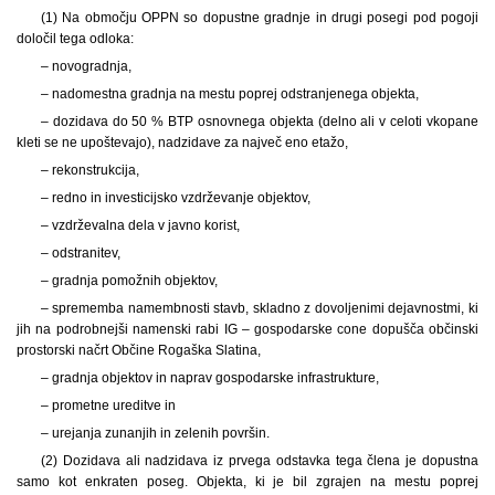
(1) Na območju OPPN so dopustne gradnje in drugi posegi pod pogoji
določil tega odloka:
– novogradnja,
– nadomestna gradnja na mestu poprej odstranjenega objekta,
– dozidava do 50 % BTP osnovnega objekta (delno ali v celoti vkopane
kleti se ne upoštevajo), nadzidave za največ eno etažo,
– rekonstrukcija,
– redno in investicijsko vzdrževanje objektov,
– vzdrževalna dela v javno korist,
– odstranitev,
– gradnja pomožnih objektov,
– sprememba namembnosti stavb, skladno z dovoljenimi dejavnostmi, ki
jih na podrobnejši namenski rabi IG – gospodarske cone dopušča občinski
prostorski načrt Občine Rogaška Slatina,
– gradnja objektov in naprav gospodarske infrastrukture,
– prometne ureditve in
– urejanja zunanjih in zelenih površin.
(2) Dozidava ali nadzidava iz prvega odstavka tega člena je dopustna
samo kot enkraten poseg. Objekta, ki je bil zgrajen na mestu poprej