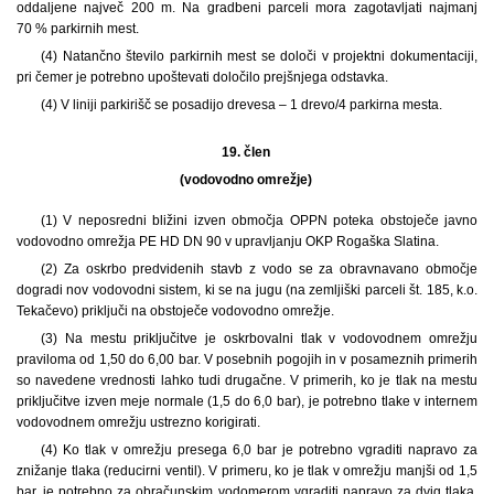
oddaljene največ 200 m. Na gradbeni parceli mora zagotavljati najmanj
70 % parkirnih mest.
(4) Natančno število parkirnih mest se določi v projektni dokumentaciji,
pri čemer je potrebno upoštevati določilo prejšnjega odstavka.
(4) V liniji parkirišč se posadijo drevesa – 1 drevo/4 parkirna mesta.
19. člen
(vodovodno omrežje)
(1) V neposredni bližini izven območja OPPN poteka obstoječe javno
vodovodno omrežja PE HD DN 90 v upravljanju OKP Rogaška Slatina.
(2) Za oskrbo predvidenih stavb z vodo se za obravnavano območje
dogradi nov vodovodni sistem, ki se na jugu (na zemljiški parceli št. 185, k.o.
Tekačevo) priključi na obstoječe vodovodno omrežje.
(3) Na mestu priključitve je oskrbovalni tlak v vodovodnem omrežju
praviloma od 1,50 do 6,00 bar. V posebnih pogojih in v posameznih primerih
so navedene vrednosti lahko tudi drugačne. V primerih, ko je tlak na mestu
priključitve izven meje normale (1,5 do 6,0 bar), je potrebno tlake v internem
vodovodnem omrežju ustrezno korigirati.
(4) Ko tlak v omrežju presega 6,0 bar je potrebno vgraditi napravo za
znižanje tlaka (reducirni ventil). V primeru, ko je tlak v omrežju manjši od 1,5
bar, je potrebno za obračunskim vodomerom vgraditi napravo za dvig tlaka.