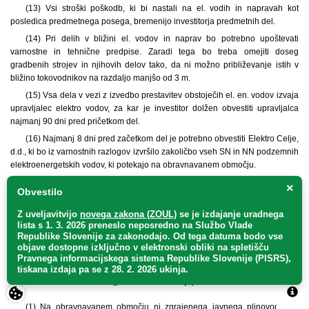
(13) Vsi stroški poškodb, ki bi nastali na el. vodih in napravah kot
posledica predmetnega posega, bremenijo investitorja predmetnih del.
(14) Pri delih v bližini el. vodov in naprav bo potrebno upoštevati
varnostne in tehnične predpise. Zaradi tega bo treba omejiti doseg
gradbenih strojev in njihovih delov tako, da ni možno približevanje istih v
bližino tokovodnikov na razdaljo manjšo od 3 m.
(15) Vsa dela v vezi z izvedbo prestavitev obstoječih el. en. vodov izvaja
upravljalec elektro vodov, za kar je investitor dolžen obvestiti upravljalca
najmanj 90 dni pred pričetkom del.
(16) Najmanj 8 dni pred začetkom del je potrebno obvestiti Elektro Celje,
d.d., ki bo iz varnostnih razlogov izvršilo zakoličbo vseh SN in NN podzemnih
elektroenergetskih vodov, ki potekajo na obravnavanem območju.
(17) V fazi nadaljnjega načrtovanja in pred pridobitvijo gradbenih
×
Obvestilo
dovoljenj za predvidene objekte si mora investitor pridobiti od Elektra Celje,
d.d., projektne pogoje in soglasja k projektu. Pred priključitvijo objektov na
Z uveljavitvijo
novega zakona (ZOUL)
se je
izdajanje uradnega
distribucijsko omrežje si mora investitor pridobiti soglasje za priključitev na
lista s 1. 3. 2026 preneslo
neposredno
na Službo Vlade
distribucijsko omrežje.
Republike Slovenije za zakonodajo
. Od tega datuma bodo vse
objave dostopne izključno v elektronski obliki na spletišču
Pravnega informacijskega sistema Republike Slovenije (PISRS),
22. člen
tiskana izdaja pa se z 28. 2. 2026 ukinja.
(plinovodno omrežje)
(1) Na obravnavanem območju ni zgrajenega javnega plinovodnega