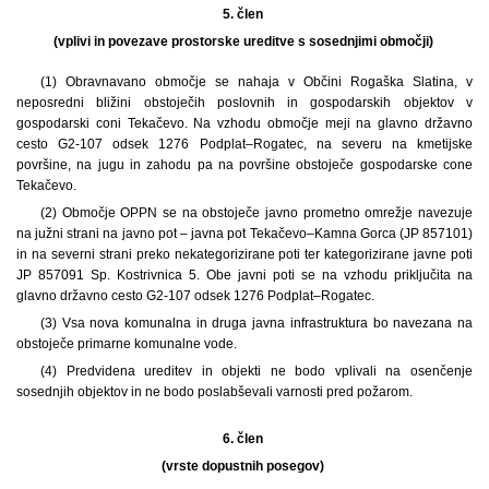
5. člen
(vplivi in povezave prostorske ureditve s sosednjimi območji)
(1) Obravnavano območje se nahaja v Občini Rogaška Slatina, v
neposredni bližini obstoječih poslovnih in gospodarskih objektov v
gospodarski coni Tekačevo. Na vzhodu območje meji na glavno državno
cesto G2-107 odsek 1276 Podplat–Rogatec, na severu na kmetijske
površine, na jugu in zahodu pa na površine obstoječe gospodarske cone
Tekačevo.
(2) Območje OPPN se na obstoječe javno prometno omrežje navezuje
na južni strani na javno pot – javna pot Tekačevo–Kamna Gorca (JP 857101)
in na severni strani preko nekategorizirane poti ter kategorizirane javne poti
JP 857091 Sp. Kostrivnica 5. Obe javni poti se na vzhodu priključita na
glavno državno cesto G2-107 odsek 1276 Podplat–Rogatec.
(3) Vsa nova komunalna in druga javna infrastruktura bo navezana na
obstoječe primarne komunalne vode.
(4) Predvidena ureditev in objekti ne bodo vplivali na osenčenje
sosednjih objektov in ne bodo poslabševali varnosti pred požarom.
6. člen
(vrste dopustnih posegov)