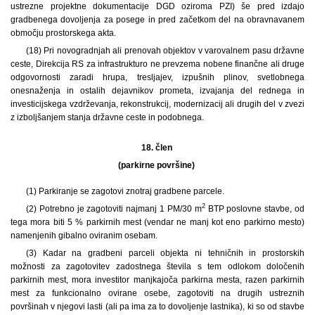
ustrezne projektne dokumentacije DGD oziroma PZI) še pred izdajo
gradbenega dovoljenja za posege in pred začetkom del na obravnavanem
območju prostorskega akta.
(18) Pri novogradnjah ali prenovah objektov v varovalnem pasu državne
ceste, Direkcija RS za infrastrukturo ne prevzema nobene finančne ali druge
odgovornosti zaradi hrupa, tresljajev, izpušnih plinov, svetlobnega
onesnaženja in ostalih dejavnikov prometa, izvajanja del rednega in
investicijskega vzdrževanja, rekonstrukcij, modernizacij ali drugih del v zvezi
z izboljšanjem stanja državne ceste in podobnega.
18. člen
(parkirne površine)
(1) Parkiranje se zagotovi znotraj gradbene parcele.
2
(2) Potrebno je zagotoviti najmanj 1 PM/30 m
BTP poslovne stavbe, od
tega mora biti 5 % parkirnih mest (vendar ne manj kot eno parkirno mesto)
namenjenih gibalno oviranim osebam.
(3) Kadar na gradbeni parceli objekta ni tehničnih in prostorskih
možnosti za zagotovitev zadostnega števila s tem odlokom določenih
parkirnih mest, mora investitor manjkajoča parkirna mesta, razen parkirnih
mest za funkcionalno ovirane osebe, zagotoviti na drugih ustreznih
površinah v njegovi lasti (ali pa ima za to dovoljenje lastnika), ki so od stavbe