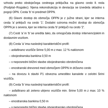
vzhodu preko obstoječega cestnega priključka na glavno cesto II. reda
(Podplat–Rogatec). Njena rekonstrukcija in deviacija se izvedeta skladno s
pogoji OPN. Cesta 'b' ni predmet OPPN.
(6) Glavni dostop do območja OPPN je z južne strani, kjer se interna
cesta 'a' priključi na cesto '1'. Dodatni oziroma možni dostop do območja
OPPN je s severa, kjer se interna cesta 'b' priključi na cesto '2'.
(7) Cesti 'a' in 'b' se uredita tako, da omogočata dostop intervencijskim in
dostavnim vozilom.
(8) Cesta 'a' ima naslednji karakteristični profil:
– asfaltirano vozišče širine 5,00 m z max. 12 % naklonom
– obojestranska bankina 0,50 m
– v neposredni bližini stavbe obojestransko obrobničena
– enostranski drevored med območjem OPPN in državno cesto
– na dovozu k stavbi P1 obvezna umestitev kanalete v celotni širini
vozišča.
(9) Cesta 'b' ima naslednji karakteristični profil:
– asfaltirano ali zeleno utrjeno vozišče min. širine 5,00 m z max. 10 %
naklonom
– enostranska bankina 0,50 m
– v neposredni bližini stavbe obojestransko obrobničena.