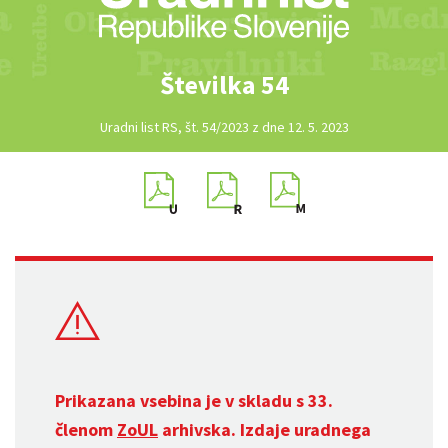
Številka 54
Uradni list RS, št. 54/2023 z dne 12. 5. 2023
Prikazana vsebina je v skladu s 33.
členom
ZoUL
arhivska. Izdaje uradnega