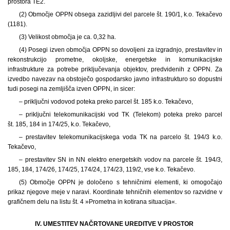
prostora TE2.
(2) Območje OPPN obsega zazidljivi del parcele št. 190/1, k.o. Tekačevo
(1181).
(3) Velikost območja je ca. 0,32 ha.
(4) Posegi izven območja OPPN so dovoljeni za izgradnjo, prestavitev in
rekonstrukcijo prometne, okoljske, energetske in komunikacijske
infrastrukture za potrebe priključevanja objektov, predvidenih z OPPN. Za
izvedbo navezav na obstoječo gospodarsko javno infrastrukturo so dopustni
tudi posegi na zemljišča izven OPPN, in sicer:
– priključni vodovod poteka preko parcel št. 185 k.o. Tekačevo,
– priključni telekomunikacijski vod TK (Telekom) poteka preko parcel
št. 185, 184 in 174/25, k.o. Tekačevo,
– prestavitev telekomunikacijskega voda TK na parcelo št. 194/3 k.o.
Tekačevo,
– prestavitev SN in NN elektro energetskih vodov na parcele št. 194/3,
185, 184, 174/26, 174/25, 174/24, 174/23, 119/2, vse k.o. Tekačevo.
(5) Območje OPPN je določeno s tehničnimi elementi, ki omogočajo
prikaz njegove meje v naravi. Koordinate tehničnih elementov so razvidne v
grafičnem delu na listu št. 4 »Prometna in kotirana situacija«.
IV. UMESTITEV NAČRTOVANE UREDITVE V PROSTOR