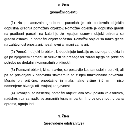
8. člen
(pomožni objekti)
(1) Na posameznih gradbenih parcelah je ob poslovnih objektih
dopustna gradnja pomožnih objektov. Pomožne objekte je dopustno graditi
na gradbeni parceli, na kateri je že izgrajen osnovni objekt oziroma se
gradita osnovni in pomožni objekt sočasno. Pomožni objekti so lahko glede
na zahtevnost enostavni, nezahtevni ali manj zahtevni.
(2) Pomožni objekt je objekt, ki dopolnjuje funkcijo osnovnega objekta in
ga po njegovem namenu in velikosti ne presega ter zaradi njega ne pride do
potrebe po dodatnih komunalnih priključkih.
(3) Pomožni objekti, ki so stavbe, se postavijo kot samostojni objekti, ali
pa so prislonjeni k osnovnim stavbam in so z njim funkcionalno povezani.
Morajo biti pritlične, enoetažne in maksimalne višine 3,5 m in niso
namenjene bivanju ali izvajanju dejavnosti.
(4) Dovoljeni so naslednji pomožni objekti: eko otok, pokrita kolesarnica,
nadstrešnica za nadkritje zunanjih teras in parkirnih prostorov ipd., urbana
oprema, ograja ipd.
9. člen
(predvidene odstranitve)