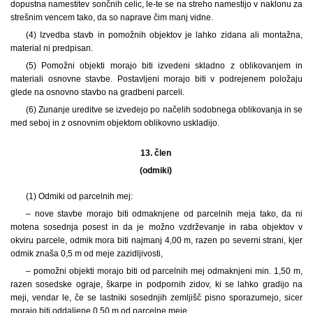
dopustna namestitev sončnih celic, le-te se na streho namestijo v naklonu za
strešnim vencem tako, da so naprave čim manj vidne.
(4) Izvedba stavb in pomožnih objektov je lahko zidana ali montažna,
material ni predpisan.
(5) Pomožni objekti morajo biti izvedeni skladno z oblikovanjem in
materiali osnovne stavbe. Postavljeni morajo biti v podrejenem položaju
glede na osnovno stavbo na gradbeni parceli.
(6) Zunanje ureditve se izvedejo po načelih sodobnega oblikovanja in se
med seboj in z osnovnim objektom oblikovno uskladijo.
13. člen
(odmiki)
(1) Odmiki od parcelnih mej:
– nove stavbe morajo biti odmaknjene od parcelnih meja tako, da ni
motena sosednja posest in da je možno vzdrževanje in raba objektov v
okviru parcele, odmik mora biti najmanj 4,00 m, razen po severni strani, kjer
odmik znaša 0,5 m od meje zazidljivosti,
– pomožni objekti morajo biti od parcelnih mej odmaknjeni min. 1,50 m,
razen sosedske ograje, škarpe in podpornih zidov, ki se lahko gradijo na
meji, vendar le, če se lastniki sosednjih zemljišč pisno sporazumejo, sicer
morajo biti oddaljene 0,50 m od parcelne meje.