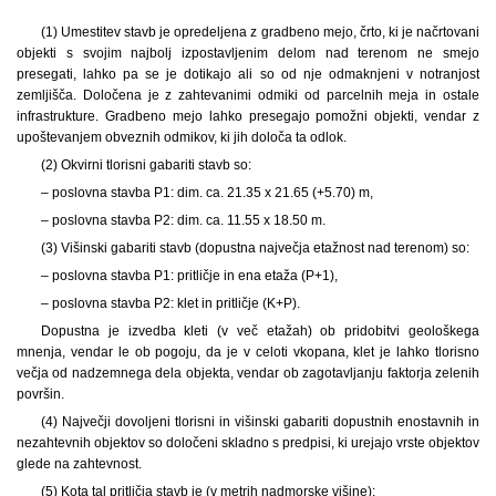
(1) Umestitev stavb je opredeljena z gradbeno mejo, črto, ki je načrtovani
objekti s svojim najbolj izpostavljenim delom nad terenom ne smejo
presegati, lahko pa se je dotikajo ali so od nje odmaknjeni v notranjost
zemljišča. Določena je z zahtevanimi odmiki od parcelnih meja in ostale
infrastrukture. Gradbeno mejo lahko presegajo pomožni objekti, vendar z
upoštevanjem obveznih odmikov, ki jih določa ta odlok.
(2) Okvirni tlorisni gabariti stavb so:
– poslovna stavba P1: dim. ca. 21.35 x 21.65 (+5.70) m,
– poslovna stavba P2: dim. ca. 11.55 x 18.50 m.
(3) Višinski gabariti stavb (dopustna največja etažnost nad terenom) so:
– poslovna stavba P1: pritličje in ena etaža (P+1),
– poslovna stavba P2: klet in pritličje (K+P).
Dopustna je izvedba kleti (v več etažah) ob pridobitvi geološkega
mnenja, vendar le ob pogoju, da je v celoti vkopana, klet je lahko tlorisno
večja od nadzemnega dela objekta, vendar ob zagotavljanju faktorja zelenih
površin.
(4) Največji dovoljeni tlorisni in višinski gabariti dopustnih enostavnih in
nezahtevnih objektov so določeni skladno s predpisi, ki urejajo vrste objektov
glede na zahtevnost.
(5) Kota tal pritličja stavb je (v metrih nadmorske višine):