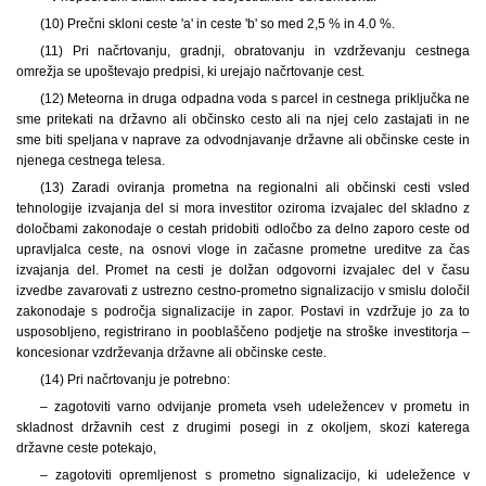
(10) Prečni skloni ceste 'a' in ceste 'b' so med 2,5 % in 4.0 %.
(11) Pri načrtovanju, gradnji, obratovanju in vzdrževanju cestnega
omrežja se upoštevajo predpisi, ki urejajo načrtovanje cest.
(12) Meteorna in druga odpadna voda s parcel in cestnega priključka ne
sme pritekati na državno ali občinsko cesto ali na njej celo zastajati in ne
sme biti speljana v naprave za odvodnjavanje državne ali občinske ceste in
njenega cestnega telesa.
(13) Zaradi oviranja prometna na regionalni ali občinski cesti vsled
tehnologije izvajanja del si mora investitor oziroma izvajalec del skladno z
določbami zakonodaje o cestah pridobiti odločbo za delno zaporo ceste od
upravljalca ceste, na osnovi vloge in začasne prometne ureditve za čas
izvajanja del. Promet na cesti je dolžan odgovorni izvajalec del v času
izvedbe zavarovati z ustrezno cestno-prometno signalizacijo v smislu določil
zakonodaje s področja signalizacije in zapor. Postavi in vzdržuje jo za to
usposobljeno, registrirano in pooblaščeno podjetje na stroške investitorja –
koncesionar vzdrževanja državne ali občinske ceste.
(14) Pri načrtovanju je potrebno:
– zagotoviti varno odvijanje prometa vseh udeležencev v prometu in
skladnost državnih cest z drugimi posegi in z okoljem, skozi katerega
državne ceste potekajo,
– zagotoviti opremljenost s prometno signalizacijo, ki udeležence v