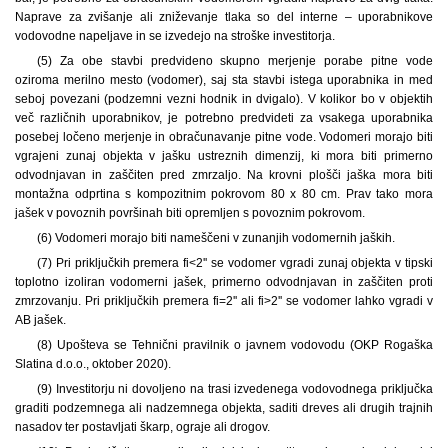
Naprave za zvišanje ali zniževanje tlaka so del interne – uporabnikove
vodovodne napeljave in se izvedejo na stroške investitorja.
(5) Za obe stavbi predvideno skupno merjenje porabe pitne vode
oziroma merilno mesto (vodomer), saj sta stavbi istega uporabnika in med
seboj povezani (podzemni vezni hodnik in dvigalo). V kolikor bo v objektih
več različnih uporabnikov, je potrebno predvideti za vsakega uporabnika
posebej ločeno merjenje in obračunavanje pitne vode. Vodomeri morajo biti
vgrajeni zunaj objekta v jašku ustreznih dimenzij, ki mora biti primerno
odvodnjavan in zaščiten pred zmrzaljo. Na krovni plošči jaška mora biti
montažna odprtina s kompozitnim pokrovom 80 x 80 cm. Prav tako mora
jašek v povoznih površinah biti opremljen s povoznim pokrovom.
(6) Vodomeri morajo biti nameščeni v zunanjih vodomernih jaških.
(7) Pri priključkih premera fi<2'' se vodomer vgradi zunaj objekta v tipski
toplotno izoliran vodomerni jašek, primerno odvodnjavan in zaščiten proti
zmrzovanju. Pri priključkih premera fi=2'' ali fi>2'' se vodomer lahko vgradi v
AB jašek.
(8) Upošteva se Tehnični pravilnik o javnem vodovodu (OKP Rogaška
Slatina d.o.o., oktober 2020).
(9) Investitorju ni dovoljeno na trasi izvedenega vodovodnega priključka
graditi podzemnega ali nadzemnega objekta, saditi dreves ali drugih trajnih
nasadov ter postavljati škarp, ograje ali drogov.