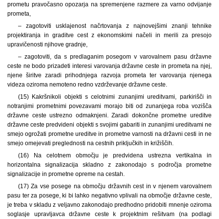
prometu pravočasno opozarja na spremenjene razmere za varno odvijanje
prometa,
– zagotoviti usklajenost načrtovanja z najnovejšimi znanji tehnike
projektiranja in graditve cest z ekonomskimi načeli in merili za presojo
upravičenosti njihove gradnje,
– zagotoviti, da s predlaganim posegom v varovalnem pasu državne
ceste ne bodo prizadeti interesi varovanja državne ceste in prometa na njej,
njene širitve zaradi prihodnjega razvoja prometa ter varovanja njenega
videza oziroma nemoteno redno vzdrževanje državne ceste.
(15) Kakršnikoli objekti s celotnimi zunanjimi ureditvami, parkirišči in
notranjimi prometnimi povezavami morajo biti od zunanjega roba vozišča
državne ceste ustrezno odmaknjeni. Zaradi dokončne prometne ureditve
državne ceste predvideni objekti s svojimi gabariti in zunanjimi ureditvami ne
smejo ogrožati prometne ureditve in prometne varnosti na državni cesti in ne
smejo omejevati preglednosti na cestnih priključkih in križiščih.
(16) Na celotnem območju je predvidena ustrezna vertikalna in
horizontalna signalizacija skladno z zakonodajo s področja prometne
signalizacije in prometne opreme na cestah.
(17) Za vse posege na območju državnih cest in v njenem varovalnem
pasu ter za posege, ki bi lahko negativno vplivali na območje državne ceste,
je treba v skladu z veljavno zakonodajo predhodno pridobiti mnenje oziroma
soglasje upravljavca državne ceste k projektnim rešitvam (na podlagi