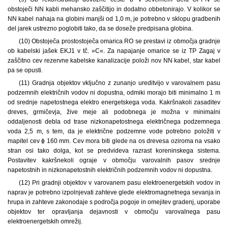
obstoječi NN kabli mehansko zaščitijo in dodatno obbetonirajo. V kolikor se
NN kabel nahaja na globini manjši od 1,0 m, je potrebno v sklopu gradbenih
del jarek ustrezno poglobiti tako, da se doseže predpisana globina.
(10) Obstoječa prostostoječa omarica RO se prestavi iz območja gradnje
ob kabelski jašek EKJ1 v tč. »C«. Za napajanje omarice se iz TP Zagaj v
zaščitno cev rezervne kabelske kanalizacije položi nov NN kabel, star kabel
pa se opusti.
(11) Gradnja objektov vključno z zunanjo ureditvijo v varovalnem pasu
podzemnih električnih vodov ni dopustna, odmiki morajo biti minimalno 1 m
od srednje napetostnega elektro energetskega voda. Kakršnakoli zasaditev
dreves, grmičevja, žive meje ali podobnega je možna v minimalni
oddaljenosti debla od trase nizkonapetostnega električnega podzemnega
voda 2,5 m, s tem, da je električne podzemne vode potrebno položiti v
mapitel cev ɸ 160 mm. Cev mora biti glede na os drevesa oziroma na vsako
stran osi tako dolga, kot se predvideva razrast koreninskega sistema.
Postavitev kakršnekoli ograje v območju varovalnih pasov srednje
napetostnih in nizkonapetostnih električnih podzemnih vodov ni dopustna.
(12) Pri gradnji objektov v varovanem pasu elektroenergetskih vodov in
naprav je potrebno izpolnjevati zahteve glede elektromagnetnega sevanja in
hrupa in zahteve zakonodaje s področja pogoje in omejitev gradenj, uporabe
objektov ter opravljanja dejavnosti v območju varovalnega pasu
elektroenergetskih omrežij.