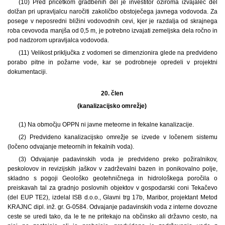
(10) Pred pričetkom gradbenih del je investitor oziroma izvajalec del
dolžan pri upravljalcu naročiti zakoličbo obstoječega javnega vodovoda. Za
posege v neposredni bližini vodovodnih cevi, kjer je razdalja od skrajnega
roba cevovoda manjša od 0,5 m, je potrebno izvajati zemeljska dela ročno in
pod nadzorom upravljalca vodovoda.
(11) Velikost priključka z vodomeri se dimenzionira glede na predvideno
porabo pitne in požarne vode, kar se podrobneje opredeli v projektni
dokumentaciji.
20. člen
(kanalizacijsko omrežje)
(1) Na območju OPPN ni javne meteorne in fekalne kanalizacije.
(2) Predvideno kanalizacijsko omrežje se izvede v ločenem sistemu
(ločeno odvajanje meteornih in fekalnih voda).
(3) Odvajanje padavinskih voda je predvideno preko požiralnikov,
peskolovov in revizijskih jaškov v zadrževalni bazen in ponikovalno polje,
skladno s pogoji Geološko geotehničnega in hidrološkega poročila o
preiskavah tal za gradnjo poslovnih objektov v gospodarski coni Tekačevo
(del EUP TE2), izdelal ISB d.o.o., Glavni trg 17b, Maribor, projektant Metod
KRAJNC dipl. inž. gr. G-0584. Odvajanje padavinskih voda z interne dovozne
ceste se uredi tako, da le te ne pritekajo na občinsko ali državno cesto, na