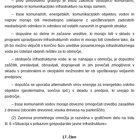
– pred predvideno gradnjo je treba zakoličiti obstoječo komunalno,
energetsko in komunikacijsko infrastrukturo na kraju samem,
– trase komunalnih, energetskih, komunikacijskih objektov, vodov in
naprav morajo biti medsebojno usklajene z upoštevanjem zadostnih
medsebojnih odmikov in odmikov od ostalih naravnih in grajenih struktur,
– dopustne so delne in začasne ureditve, ki morajo biti v skladu s
programi upravljavcev infrastrukturnih vodov in morajo biti izvedene tako, da
jih bo možno vključiti v končno fazo ureditve posameznega infrastrukturnega
voda po izdelavi idejnih rešitev za to območje,
– obstoječe infrastrukturne vode, ki se nahajajo v območju, je dopustno
zaščititi, prestavljati, obnavljati, dograjevati in jim povečati zmogljivost v
skladu s prostorskimi in okoljskimi možnostmi ter ob upoštevanju veljavnih
predpisov,
– dopušča se uporaba alternativnih virov energije za energetsko oskrbo
objektov (geotermalna, sončna ipd.) v skladu s predpisi, ki urejajo to
področje,
– trase komunalnih vodov morajo obvezno omogočati izvedbo zasaditve
z drevesi (obcestni drevored, visoka drevesa na parkiriščih).
(2) Zasnova prometnega omrežja je razvidna v grafičnem delu na listu
št. 6 »Situacija s prikazom gospodarske javne infrastrukture«.
17. člen