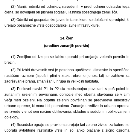
(2) Manjši odmiki od odmikov, navedenih v predhodnem odstavku tega
člena, so dovoljeni ob pisnem soglasju lastnika sosednjega zemljišča.
(3) Odmiki od gospodarske javne infrastrukture so določeni s predpisi, ki
urejajo posamezne vrste gospodarske javne infrastrukture.
14. člen
(ureditev zunanjih površin)
(1) Zemljino od izkopa se lahko uporabi pri urejanju zelenih površin in
brežin.
(2) Pri izbiri drevesnih vrst je potrebno upoštevati klimatske in specifične
rastiščne razmere (izpušni plini v zraku, obremenjenost tal) ter zahteve za
zadrževanje prahu, zmanjšanju hrupa in velikosti habitata.
(3) Poslovni stavbi P1 in P2 sta medsebojno povezani s peš potmi in
zunanjimi urejenimi površinami, območje med obema stavbama se v čim
večji meri ozeleni. Na odprtih zelenih površinah se predvideva umestitev
urbane opreme, ki mora biti poenotena. Zunanje ureditve in urbana oprema
se izvede v enotnem načinu oblikovanja, skladno s sodobnim oblikovanjem
objektov.
(4) Sosedske ograje se praviloma urejajo kot zelene živice, za katero se
uporabi avtohtone rastlinske vrste in so lahko ojačane z žično oziroma