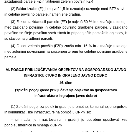
zazidanosti parcele FZ in faktorjem zelenih površin FZP.
(2) Faktor izrabe (FI) je največ 1,5 in označuje razmerje med BTP stavbe
in celotno površino parcele, namenjene gradnji.
(3) Faktor zazidanosti parcele (FZ) je največ 50 % in označuje razmerje
med zazidano površino in celotno površino gradbene parcele, v zazidano
površino se šteje površina vseh stavb in pripadajočih pomožnih objektov, ki
so stavbe na gradbeni parceli.
(4) Faktor zelenih površin (FZP) znaša min. 15 % in označuje razmerje
med zelenimi površinami na raščenem terenu ter celotno površino gradbene
parcele.
VI. POGOJI PRIKLJUČEVANJA OBJEKTOV NA GOSPODARSKO JAVNO
INFRASTRUKTURO IN GRAJENO JAVNO DOBRO
16. člen
(splošni pogoji glede priključevanja objektov na gospodarsko
infrastrukturo in grajeno javno dobro)
(1) Splošni pogoji za potek in gradnjo prometne, komunalne, energetske
in komunikacijske infrastrukture na območju OPPN so:
– pri nadaljnjem načrtovanju in gradnji je potrebno upoštevati vse
pogoje, smernice in mnenja k OPPN,