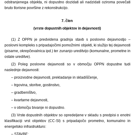
odstranjenega objekta, ni dopustno dozidati ali nadzidati oziroma povečati
bruto tlorisne površine z rekonstrukcijo.
7. člen
(vrste dopustnih objektov in dejavnosti)
(1) Z OPPN je predvidena gradnja stavb s poslovno dejavnostjo –
poslovni kompleks s pripadajočimi pomožnimi objekti, ki služijo tej dejavnosti
(pisarne, okrepčevalnica ipd.) ter zunanjo ureditvijo (komunalne, prometne in
ostale ureditve).
(2) Poleg poslovne dejavnosti so v območju OPPN dopustne tudi
naslednje dejavnosti:
– proizvodne dejavnosti, prekladanje in skladiščenje,
– trgovina, storitve, gostinstvo,
– gradbeništvo,
– kvartarne dejavnosti,
– v območju bivanje ni dopustno.
(3) Vrste dopustnih objektov so opredeljene v skladu s predpisi o enotni
klasifikaciji vrst objektov (CC-SI) s pripadajočo prometno, komunalno in
energetsko infrastrukturo:
– STAVBE: