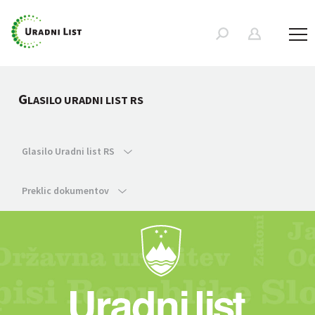
G
LASILO URADNI LIST RS
Glasilo Uradni list RS
Preklic dokumentov