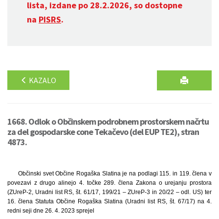
lista, izdane po 28.2.2026, so dostopne
na
PISRS
.
KAZALO
1668. Odlok o Občinskem podrobnem prostorskem načrtu
za del gospodarske cone Tekačevo (del EUP TE2), stran
4873.
Občinski svet Občine Rogaška Slatina je na podlagi 115. in 119. člena v
povezavi z drugo alinejo 4. točke 289. člena Zakona o urejanju prostora
(ZUreP-2, Uradni list RS, št. 61/17, 199/21 – ZUreP-3 in 20/22 – odl. US) ter
16. člena Statuta Občine Rogaška Slatina (Uradni list RS, št. 67/17) na 4.
redni seji dne 26. 4. 2023 sprejel