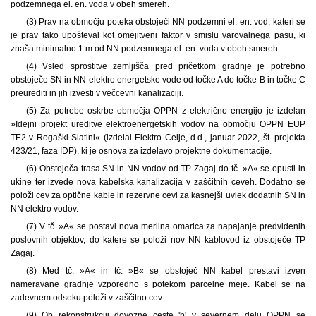
podzemnega el. en. voda v obeh smereh.
(3) Prav na območju poteka obstoječi NN podzemni el. en. vod, kateri se
je prav tako upošteval kot omejitveni faktor v smislu varovalnega pasu, ki
znaša minimalno 1 m od NN podzemnega el. en. voda v obeh smereh.
(4) Vsled sprostitve zemljišča pred pričetkom gradnje je potrebno
obstoječe SN in NN elektro energetske vode od točke A do točke B in točke C
preurediti in jih izvesti v večcevni kanalizaciji.
(5) Za potrebe oskrbe območja OPPN z električno energijo je izdelan
»Idejni projekt ureditve elektroenergetskih vodov na območju OPPN EUP
TE2 v Rogaški Slatini« (izdelal Elektro Celje, d.d., januar 2022, št. projekta
423/21, faza IDP), ki je osnova za izdelavo projektne dokumentacije.
(6) Obstoječa trasa SN in NN vodov od TP Zagaj do tč. »A« se opusti in
ukine ter izvede nova kabelska kanalizacija v zaščitnih ceveh. Dodatno se
položi cev za optične kable in rezervne cevi za kasnejši uvlek dodatnih SN in
NN elektro vodov.
(7) V tč. »A« se postavi nova merilna omarica za napajanje predvidenih
poslovnih objektov, do katere se položi nov NN kablovod iz obstoječe TP
Zagaj.
(8) Med tč. »A« in tč. »B« se obstoječ NN kabel prestavi izven
nameravane gradnje vzporedno s potekom parcelne meje. Kabel se na
zadevnem odseku položi v zaščitno cev.
(9) Ob rekonstrukciji dovozne ceste 'b' v severnem delu OPPN se