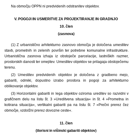
Na območju OPPN ni predvidenih odstranitev objektov.
V. POGOJI IN USMERITVE ZA PROJEKTIRANJE IN GRADNJO
10. člen
(zasnova)
(1) Z urbanistično arhitekturno zasnovo območja je določena umestitev
stavb, prometnih in zelenih površin ter potrebne komunalne infrastrukture.
Urbanistična zasnova izhaja iz obstoječe parcelacije, lastniških razmer,
prostorskih danosti ter omejitev. Umestitev objektov se prilagaja obstoječemu
terenu.
(2) Umestitev predvidenih objektov je določena z gradbeno mejo,
gabariti, odmiki, dopustno izrabo prostora in pogoji za arhitekturno
oblikovanje objektov.
(3) Horizontalni gabariti in lega objektov oziroma ureditev so razvidni v
grafičnem delu na listu št. 3 »Ureditvena situacija« in št. 4 »Prometna in
kotirana situacija«, vertikalni gabariti pa na listu št. 7 »Prečni prerez čez
območje, vzdolžni prerez dovozne ceste«.
11. člen
(tlorisni in višinski gabariti objektov)