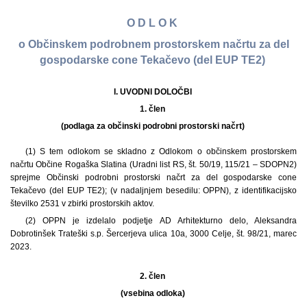
O D L O K
o Občinskem podrobnem prostorskem načrtu za del
gospodarske cone Tekačevo (del EUP TE2)
I. UVODNI DOLOČBI
1. člen
(podlaga za občinski podrobni prostorski načrt)
(1) S tem odlokom se skladno z Odlokom o občinskem prostorskem
načrtu Občine Rogaška Slatina (Uradni list RS, št. 50/19, 115/21 – SDOPN2)
sprejme Občinski podrobni prostorski načrt za del gospodarske cone
Tekačevo (del EUP TE2); (v nadaljnjem besedilu: OPPN), z identifikacijsko
številko 2531 v zbirki prostorskih aktov.
(2) OPPN je izdelalo podjetje AD Arhitekturno delo, Aleksandra
Dobrotinšek Trateški s.p. Šercerjeva ulica 10a, 3000 Celje, št. 98/21, marec
2023.
2. člen
(vsebina odloka)