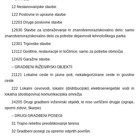
12 Nestanovanjske stavbe:
122 Poslovne in upravne stavbe
12203 Druge poslovne stavbe
12630 Stavbe za izobraževanje in znanstvenoraziskovalno delo: samo
znanstvenoraziskovalno delo za potrebe dejavnosti tehnološkega parka
12301 Trgovske stavbe
12112 Gostilne, restavracije in točilnice: samo za potrebe območja
12420 Garažne stavbe.
– GRADBENI INŽENIRSKI OBJEKTI:
21121 Lokalne ceste in javne poti, nekategorizirane ceste in gozdne
ceste
222 Lokalni cevovodi, lokalni (distribucijski) elektroenergetski vodi in
lokalna (dostopovna) komunikacijska omrežja
24205 Drugi gradbeni inženirski objekti, ki niso uvrščeni drugje (ograje,
oporni zidovi, škarpe).
– DRUGI GRADBENI POSEGI:
31 Trajno reliefno preoblikovanje terena
32 Gradbeni posegi za opremo odprtih površin.