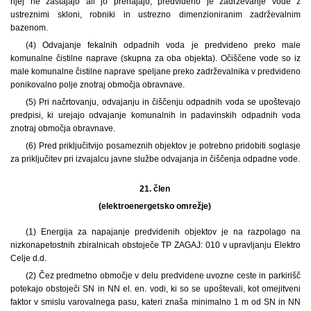
njej ne zastajajo ali jo prehajajo, predvideno je zadrževanje vode z
ustreznimi skloni, robniki in ustrezno dimenzioniranim zadrževalnim
bazenom.
(4) Odvajanje fekalnih odpadnih voda je predvideno preko male
komunalne čistilne naprave (skupna za oba objekta). Očiščene vode so iz
male komunalne čistilne naprave speljane preko zadrževalnika v predvideno
ponikovalno polje znotraj območja obravnave.
(5) Pri načrtovanju, odvajanju in čiščenju odpadnih voda se upoštevajo
predpisi, ki urejajo odvajanje komunalnih in padavinskih odpadnih voda
znotraj območja obravnave.
(6) Pred priključitvijo posameznih objektov je potrebno pridobiti soglasje
za priključitev pri izvajalcu javne službe odvajanja in čiščenja odpadne vode.
21. člen
(elektroenergetsko omrežje)
(1) Energija za napajanje predvidenih objektov je na razpolago na
nizkonapetostnih zbiralnicah obstoječe TP ZAGAJ: 010 v upravljanju Elektro
Celje d.d.
(2) Čez predmetno območje v delu predvidene uvozne ceste in parkirišč
potekajo obstoječi SN in NN el. en. vodi, ki so se upoštevali, kot omejitveni
faktor v smislu varovalnega pasu, kateri znaša minimalno 1 m od SN in NN