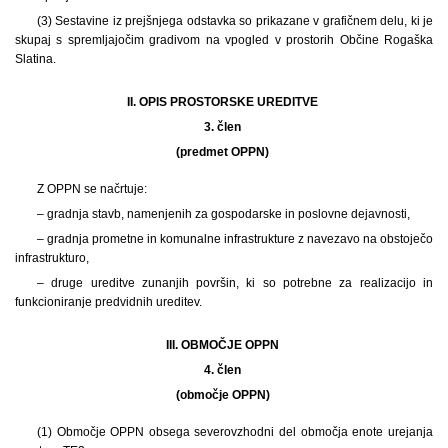
(3) Sestavine iz prejšnjega odstavka so prikazane v grafičnem delu, ki je
skupaj s spremljajočim gradivom na vpogled v prostorih Občine Rogaška
Slatina.
II. OPIS PROSTORSKE UREDITVE
3. člen
(predmet OPPN)
Z OPPN se načrtuje:
– gradnja stavb, namenjenih za gospodarske in poslovne dejavnosti,
– gradnja prometne in komunalne infrastrukture z navezavo na obstoječo
infrastrukturo,
– druge ureditve zunanjih površin, ki so potrebne za realizacijo in
funkcioniranje predvidnih ureditev.
III. OBMOČJE OPPN
4. člen
(območje OPPN)
(1) Območje OPPN obsega severovzhodni del območja enote urejanja