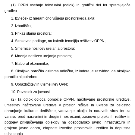
(1) OPPN vsebuje tekstualni (odlok) in grafični del ter spremljajoče
gradivo:
1. Izvleček iz hierarhično višjega prostorskega akta;
2. Izhodišča;
3. Prikaz stanja prostora;
4. Strokovne podlage, na katerih temeljijo rešitve v OPPN;
5. Smernice nosilcev urejanja prostora;
6. Mnenja nosilcev urejanja prostora;
7. Elaborat ekonomike;
8. Okoljsko poročilo oziroma odločba, iz katere je razvidno, da okoljsko
poročilo ni potrebno;
9. Obrazložitev in utemeljitev OPN;
10. Povzetek za javnost.
(2) Ta odlok določa območje OPPN, načrtovane prostorske ureditve,
umestitev načrtovane ureditve v prostor, rešitve in ukrepe za celostno
ohranjanje kulturne dediščine, varovanje okolja in naravnih virov ter za
varstvo pred naravnimi in drugimi nesrečami, zasnovo projektnih rešitev in
pogojev priključevanja objektov na gospodarsko javno infrastrukturo in
grajeno javno dobro, etapnost izvedbe prostorskih ureditev in dopustna
odstopanja.