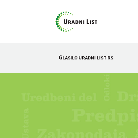
G
LASILO URADNI LIST RS