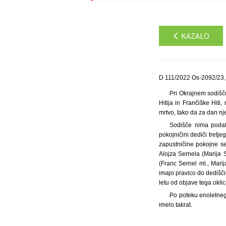
KAZALO
D 111/2022 Os-2092/23,
Pri Okrajnem sodišču
Hitija in Frančiške Hit
mrtvo, tako da za dan nje
Sodišče nima podat
pokojničini dediči tretj
zapustničine pokojne se
Alojza Sernela (Marija 
(Franc Sernel ml., Mari
imajo pravico do dedišči
letu od objave tega oklic
Po poteku enoletneg
imelo takrat.