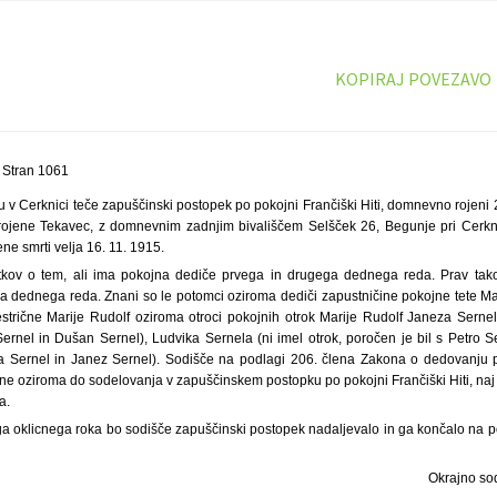
KOPIRAJ POVEZAVO
 Stran 1061
 v Cerknici teče zapuščinski postopek po pokojni Frančiški Hiti, domnevno rojeni 
i, rojene Tekavec, z domnevnim zadnjim bivališčem Selšček 26, Begunje pri Cerkn
ne smrti velja 16. 11. 1915.
kov o tem, ali ima pokojna dediče prvega in drugega dednega reda. Prav tako
ega dednega reda. Znani so le potomci oziroma dediči zapustničine pokojne tete Ma
strične Marije Rudolf oziroma otroci pokojnih otrok Marije Rudolf Janeza Sernela
Sernel in Dušan Sernel), Ludvika Sernela (ni imel otrok, poročen je bil s Petro S
ja Sernel in Janez Sernel). Sodišče na podlagi 206. člena Zakona o dedovanju po
ne oziroma do sodelovanja v zapuščinskem postopku po pokojni Frančiški Hiti, naj
a.
a oklicnega roka bo sodišče zapuščinski postopek nadaljevalo in ga končalo na pod
Okrajno so