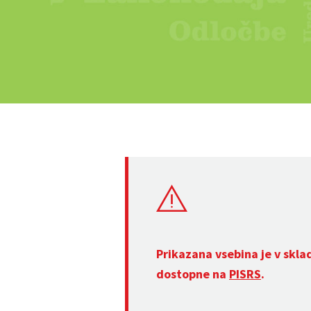
Prikazana vsebina je v skla
dostopne na
PISRS
.