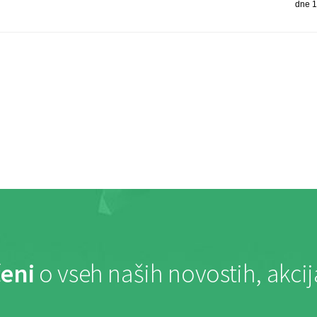
dne 1
eni
o vseh naših novostih, akci