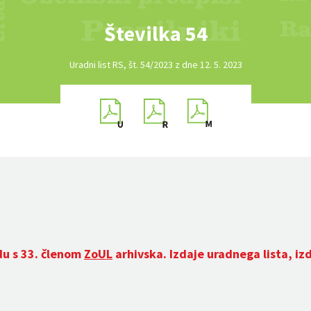
Številka 54
Uradni list RS, št. 54/2023 z dne 12. 5. 2023
du s 33. členom
ZoUL
arhivska. Izdaje uradnega lista, iz