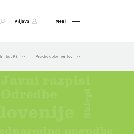
Prijava
Meni
dni list RS
Preklic dokumentov