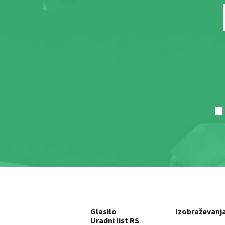
Glasilo
Izobraževanj
Uradni list RS