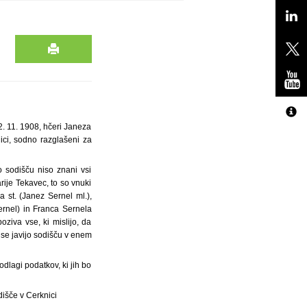
2. 11. 1908, hčeri Janeza
ici, sodno razglašeni za
 sodišču niso znani vsi
rije Tekavec, to so vnuki
 st. (Janez Sernel ml.),
ernel) in Franca Sernela
ziva vse, ki mislijo, da
 se javijo sodišču v enem
lagi podatkov, ki jih bo
dišče v Cerknici