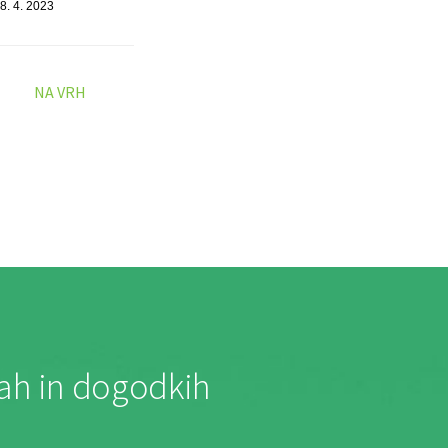
8. 4. 2023
NA VRH
jah in dogodkih