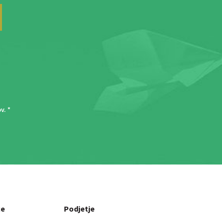
ov
. *
ce
Podjetje