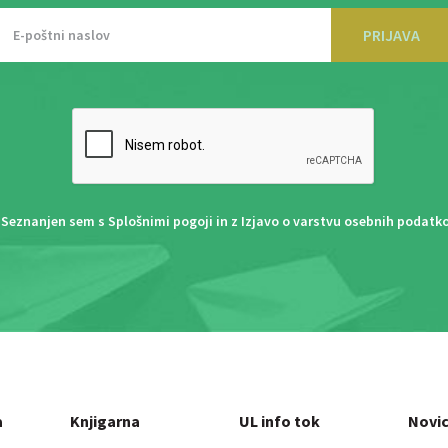
PRIJAVA
Seznanjen sem s
Splošnimi pogoji
in z
Izjavo o varstvu osebnih podatk
a
Knjigarna
UL info tok
Novi