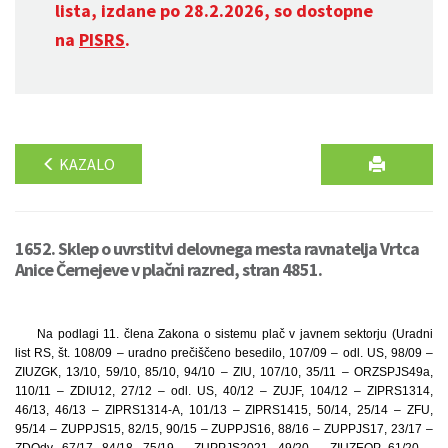
lista, izdane po 28.2.2026, so dostopne
na
PISRS
.
KAZALO
1652. Sklep o uvrstitvi delovnega mesta ravnatelja Vrtca
Anice Černejeve v plačni razred, stran 4851.
Na podlagi 11. člena Zakona o sistemu plač v javnem sektorju (Uradni
list RS, št. 108/09 – uradno prečiščeno besedilo, 107/09 – odl. US, 98/09 –
ZIUZGK, 13/10, 59/10, 85/10, 94/10 – ZIU, 107/10, 35/11 – ORZSPJS49a,
110/11 – ZDIU12, 27/12 – odl. US, 40/12 – ZUJF, 104/12 – ZIPRS1314,
46/13, 46/13 – ZIPRS1314-A, 101/13 – ZIPRS1415, 50/14, 25/14 – ZFU,
95/14 – ZUPPJS15, 82/15, 90/15 – ZUPPJS16, 88/16 – ZUPPJS17, 23/17 –