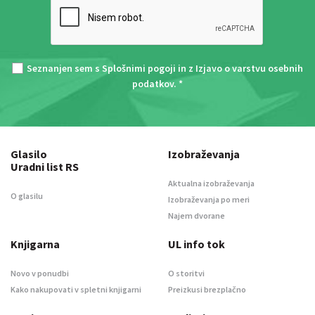
Seznanjen sem s
Splošnimi pogoji
in z
Izjavo o varstvu osebnih
podatkov
. *
Glasilo
Izobraževanja
Uradni list RS
Aktualna izobraževanja
O glasilu
Izobraževanja po meri
Najem dvorane
Knjigarna
UL info tok
Novo v ponudbi
O storitvi
Kako nakupovati v spletni knjigarni
Preizkusi brezplačno