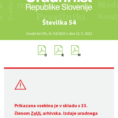
Številka 54
Uradni list RS, št. 54/2023 z dne 12. 5. 2023
Prikazana vsebina je v skladu s 33.
členom
ZoUL
arhivska. Izdaje uradnega