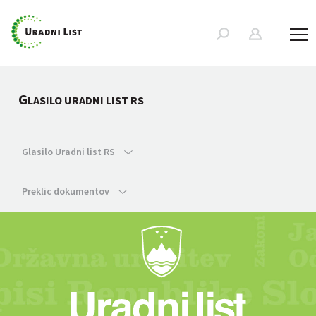
G
LASILO URADNI LIST RS
Glasilo Uradni list RS
Preklic dokumentov