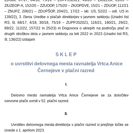
ZDOdv, 67/17, 84/18, 75/19 – ZUPPJS2021, 49/20 – ZIUZEOP, 61/20 –
ZIUZEOP-A, 152/20 – ZZUOOP, 175/20 – ZIUOPDVE, 15/21 – ZDUOP, 112/21
– ZNUPZ, 206/21 – ZDUPŠOP, 204/21, 17/22 – skl. US, 52/22 – odl. US in
139/22), 3. člena Uredbe o plačah direktorjev v javnem sektorju (Uradni list
RS, št. 68/17, 4/18, 30/18, 75/19 – ZUPPJS2021, 116/21, 180/21, 29/22,
89/22, 112/22, 157/22 in 25/23) in Dogovora o ukrepih na področju plač in
drugih stroškov dela v javnem sektorju za leti 2022 in 2023 (Uradni list RS,
št. 136/22) izdajam
S K L E P
o uvrstitvi delovnega mesta ravnatelja Vrtca Anice
Černejeve v plačni razred
I.
Delovno mesto ravnatelja Vrtca Anice Černejeve se za določitev
osnovne plače uvrsti v 52. plačni razred.
II.
Uvrstitev delovnega mesta direktorja v plačni razred iz prejšnje točke se
izvede s 1. aprilom 2023.