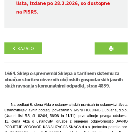
lista, izdane po 28.2.2026, so dostopne
na
PISRS
.
KAZALO
1664. Sklep o spremembi Sklepa o tarifnem sistemu za
obračun storitev obveznih občinskih gospodarskih javnih
služb ravnanja s komunalnimi odpadki, stran 4859.
Na podlagi 6. člena Akta o ustanoviteljskih pravicah in ustanovitvi Sveta
ustanoviteljev javnih podjetij, povezanih v JAVNI HOLDING Ljubljana, d.o.o.
(Uradni list RS, št. 82/04, 56/08 in 11/11), prve alineje prvega odstavka
11. člena Akta o ustanovitvi družbe z omejeno odgovornostjo JAVNO
PODJETJE VODOVOD KANALIZACIJA SNAGA d.o.o. (notarsko potrdilo opr.