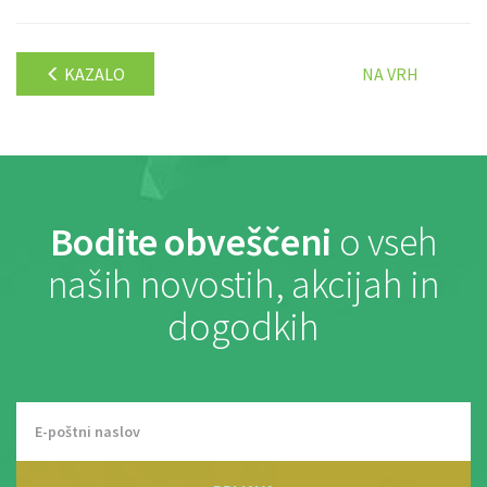
KAZALO
NA VRH
Bodite obveščeni
o vseh
naših novostih, akcijah in
dogodkih