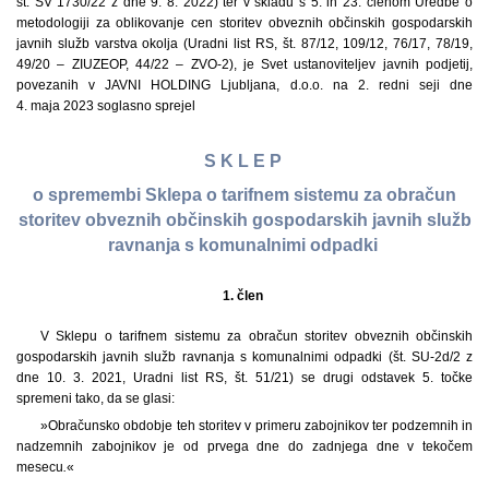
št. SV 1730/22 z dne 9. 8. 2022) ter v skladu s 5. in 23. členom Uredbe o
metodologiji za oblikovanje cen storitev obveznih občinskih gospodarskih
javnih služb varstva okolja (Uradni list RS, št. 87/12, 109/12, 76/17, 78/19,
49/20 – ZIUZEOP, 44/22 – ZVO-2), je Svet ustanoviteljev javnih podjetij,
povezanih v JAVNI HOLDING Ljubljana, d.o.o. na 2. redni seji dne
4. maja 2023 soglasno sprejel
S K L E P
o spremembi Sklepa o tarifnem sistemu za obračun
storitev obveznih občinskih gospodarskih javnih služb
ravnanja s komunalnimi odpadki
1. člen
V Sklepu o tarifnem sistemu za obračun storitev obveznih občinskih
gospodarskih javnih služb ravnanja s komunalnimi odpadki (št. SU-2d/2 z
dne 10. 3. 2021, Uradni list RS, št. 51/21) se drugi odstavek 5. točke
spremeni tako, da se glasi:
»Obračunsko obdobje teh storitev v primeru zabojnikov ter podzemnih in
nadzemnih zabojnikov je od prvega dne do zadnjega dne v tekočem
mesecu
.
«