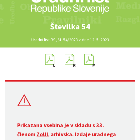
Številka 54
Uradni list RS, št. 54/2023 z dne 12. 5. 2023
Prikazana vsebina je v skladu s 33.
členom
ZoUL
arhivska. Izdaje uradnega