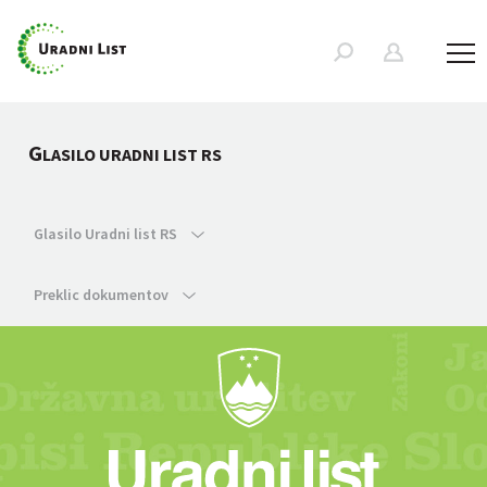
G
LASILO URADNI LIST RS
Glasilo Uradni list RS
Preklic dokumentov