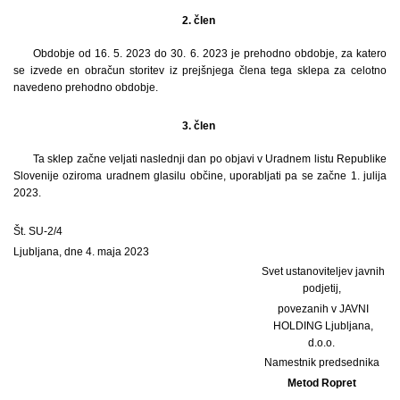
2. člen
Obdobje od 16. 5. 2023 do 30. 6. 2023 je prehodno obdobje, za katero
se izvede en obračun storitev iz prejšnjega člena tega sklepa za celotno
navedeno prehodno obdobje.
3. člen
Ta sklep začne veljati naslednji dan po objavi v Uradnem listu Republike
Slovenije oziroma uradnem glasilu občine, uporabljati pa se začne 1. julija
2023.
Št. SU-2/4
Ljubljana, dne 4. maja 2023
Svet ustanoviteljev javnih
podjetij,
povezanih v JAVNI
HOLDING Ljubljana,
d.o.o.
Namestnik predsednika
Metod Ropret