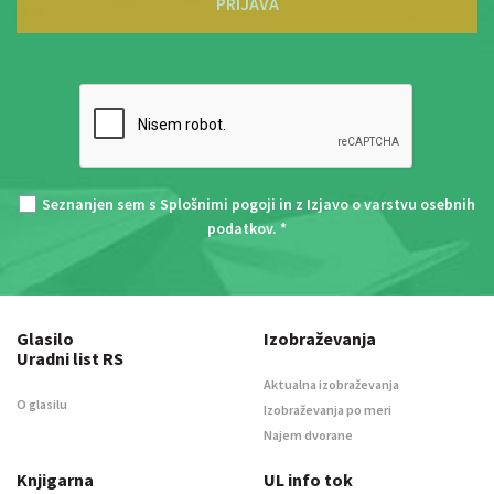
PRIJAVA
Seznanjen sem s
Splošnimi pogoji
in z
Izjavo o varstvu osebnih
podatkov
. *
Glasilo
Izobraževanja
Uradni list RS
Aktualna izobraževanja
O glasilu
Izobraževanja po meri
Najem dvorane
Knjigarna
UL info tok