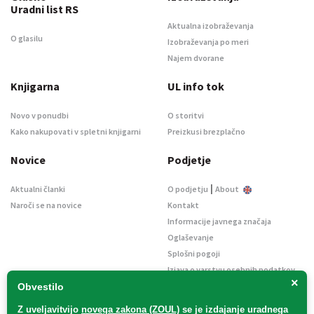
Uradni list RS
Aktualna izobraževanja
O glasilu
Izobraževanja po meri
Najem dvorane
Knjigarna
UL info tok
Novo v ponudbi
O storitvi
Kako nakupovati v spletni knjigarni
Preizkusi brezplačno
Novice
Podjetje
|
Aktualni članki
O podjetju
About
Naroči se na novice
Kontakt
Informacije javnega značaja
Oglaševanje
Splošni pogoji
Izjava o varstvu osebnih podatkov
×
E-dražbe
Obvestilo
Z uveljavitvijo
novega zakona (ZOUL)
se je
izdajanje uradnega