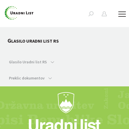
G
LASILO URADNI LIST RS
Glasilo Uradni list RS
Preklic dokumentov