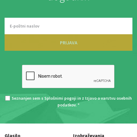
PRIJAVA
Seznanjen sem s
Splošnimi pogoji
in z
Izjavo o varstvu osebnih
podatkov
. *
Glasilo
Izobraževanja