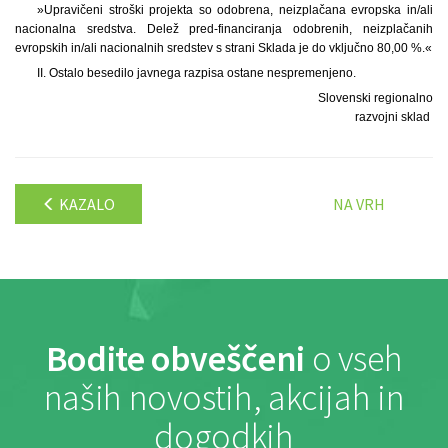
»Upravičeni stroški projekta so odobrena, neizplačana evropska in/ali
nacionalna sredstva. Delež pred-financiranja odobrenih, neizplačanih
evropskih in/ali nacionalnih sredstev s strani Sklada je do vključno 80,00 %.«
II. Ostalo besedilo javnega razpisa ostane nespremenjeno.
Slovenski regionalno
razvojni sklad
KAZALO
NA VRH
Bodite obveščeni
o vseh
naših novostih, akcijah in
dogodkih