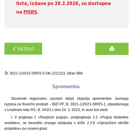
lista, izdane po 28.2.2026, so dostopne
na
PISRS
.
KAZALO
Št. 3021-1/2023-SRRS-5 Ob-2221/23, Stran 999
Sprememba
Slovenski regionalno razvojni sklad objavlja spremembe Javnega
razpisa za finančni produkt – BIZI PF, št. 3021-1/2023-SRRS-1, objavljenega
v Uradnem listu RS, št. 34/23 z dne 24. 3. 2023, in sicer kot sledi:
I. V poglavju 2 »Razpisni pogoji«, podpoglavju 2.2 »Pogoji dodelitve
sredstev«, se besedilo prvega odstavka v točki 2.2.6 »Upravičeni stroški
projektov« po novem glasi: