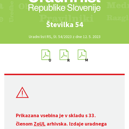
Številka 54
Uradni list RS, št. 54/2023 z dne 12. 5. 2023
Prikazana vsebina je v skladu s 33.
členom
ZoUL
arhivska. Izdaje uradnega