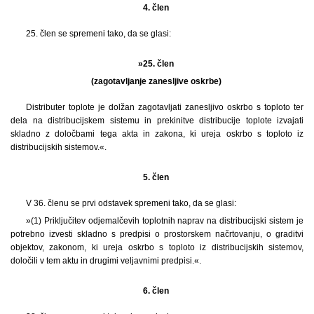
4. člen
25. člen se spremeni tako, da se glasi:
»25. člen
(zagotavljanje zanesljive oskrbe)
Distributer toplote je dolžan zagotavljati zanesljivo oskrbo s toploto ter
dela na distribucijskem sistemu in prekinitve distribucije toplote izvajati
skladno z določbami tega akta in zakona, ki ureja oskrbo s toploto iz
distribucijskih sistemov.«.
5. člen
V 36. členu se prvi odstavek spremeni tako, da se glasi:
»(1) Priključitev odjemalčevih toplotnih naprav na distribucijski sistem je
potrebno izvesti skladno s predpisi o prostorskem načrtovanju, o graditvi
objektov, zakonom, ki ureja oskrbo s toploto iz distribucijskih sistemov,
določili v tem aktu in drugimi veljavnimi predpisi.«.
6. člen