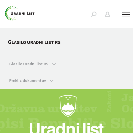
G
LASILO URADNI LIST RS
Glasilo Uradni list RS
Preklic dokumentov