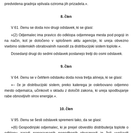
predvidena gradnja vplivala oziroma jih prizadela.«.
8. člen
V 61. členu se doda nov drugi odstavek, ki se glasi:
»(2) Odjemalec ima pravico do odklopa odjemnega mesta pod pogoji in
na način, kot je določeno v splošnem aktu agencije, ki ureja obvezno
vsebino sistemskih obratovalnih navodil za distribucijski sistem toplote.«.
Dosedanji drugi do sedmi odstavek postanejo tretji do osmi odstavek.
9. člen
V 64. členu se v četrtem odstavku doda nova tretja alineja, ki se glasi:
»– če je distribucijski sistem, preko katerega je oskrbovano odjemno
mesto odjemalca, učinkovit v skladu z določili zakona, ki ureja spodbujanje
rabe obnovljivih virov energije.«.
10. člen
V 95. členu se šesti odstavek spremeni tako, da se glasi:
»(6) Gospodinjski odjemalec, ki je prejel obvestilo distributerja toplote o
odklopu zaradi neporavnanih pogodbenih obveznosti in želi uveljaviti