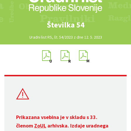
Številka 54
Uradni list RS, št. 54/2023 z dne 12. 5. 2023
Prikazana vsebina je v skladu s 33.
členom
ZoUL
arhivska. Izdaje uradnega