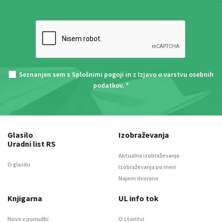
Seznanjen sem s
Splošnimi pogoji
in z
Izjavo o varstvu osebnih
podatkov
. *
Glasilo
Izobraževanja
Uradni list RS
Aktualna izobraževanja
O glasilu
Izobraževanja po meri
Najem dvorane
Knjigarna
UL info tok
Novo v ponudbi
O storitvi