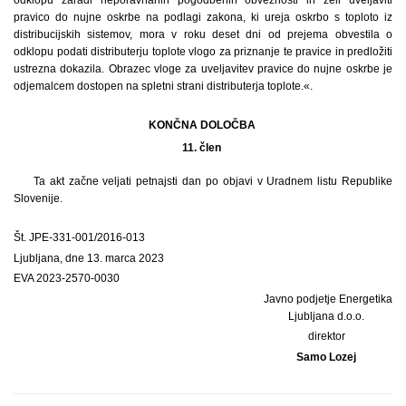
pravico do nujne oskrbe na podlagi zakona, ki ureja oskrbo s toploto iz
distribucijskih sistemov, mora v roku deset dni od prejema obvestila o
odklopu podati distributerju toplote vlogo za priznanje te pravice in predložiti
ustrezna dokazila. Obrazec vloge za uveljavitev pravice do nujne oskrbe je
odjemalcem dostopen na spletni strani distributerja toplote.«.
KONČNA DOLOČBA
11. člen
Ta akt začne veljati petnajsti dan po objavi v Uradnem listu Republike
Slovenije.
Št. JPE-331-001/2016-013
Ljubljana, dne 13. marca 2023
EVA 2023-2570-0030
Javno podjetje Energetika
Ljubljana d.o.o.
direktor
Samo Lozej