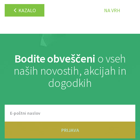
KAZALO
NA VRH
Bodite obveščeni
o vseh
naših novostih, akcijah in
dogodkih
PRIJAVA