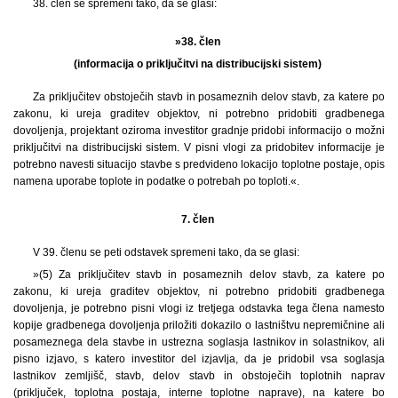
38. člen se spremeni tako, da se glasi:
»38. člen
(informacija o priključitvi na distribucijski sistem)
Za priključitev obstoječih stavb in posameznih delov stavb, za katere po
zakonu, ki ureja graditev objektov, ni potrebno pridobiti gradbenega
dovoljenja, projektant oziroma investitor gradnje pridobi informacijo o možni
priključitvi na distribucijski sistem. V pisni vlogi za pridobitev informacije je
potrebno navesti situacijo stavbe s predvideno lokacijo toplotne postaje, opis
namena uporabe toplote in podatke o potrebah po toploti.«.
7. člen
V 39. členu se peti odstavek spremeni tako, da se glasi:
»(5) Za priključitev stavb in posameznih delov stavb, za katere po
zakonu, ki ureja graditev objektov, ni potrebno pridobiti gradbenega
dovoljenja, je potrebno pisni vlogi iz tretjega odstavka tega člena namesto
kopije gradbenega dovoljenja priložiti dokazilo o lastništvu nepremičnine ali
posameznega dela stavbe in ustrezna soglasja lastnikov in solastnikov, ali
pisno izjavo, s katero investitor del izjavlja, da je pridobil vsa soglasja
lastnikov zemljišč, stavb, delov stavb in obstoječih toplotnih naprav
(priključek, toplotna postaja, interne toplotne naprave), na katere bo