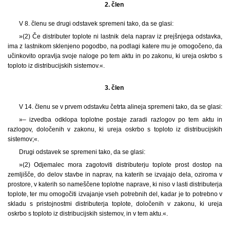
2. člen
V 8. členu se drugi odstavek spremeni tako, da se glasi:
»(2) Če distributer toplote ni lastnik dela naprav iz prejšnjega odstavka,
ima z lastnikom sklenjeno pogodbo, na podlagi katere mu je omogočeno, da
učinkovito opravlja svoje naloge po tem aktu in po zakonu, ki ureja oskrbo s
toploto iz distribucijskih sistemov.«.
3. člen
V 14. členu se v prvem odstavku četrta alineja spremeni tako, da se glasi:
»– izvedba odklopa toplotne postaje zaradi razlogov po tem aktu in
razlogov, določenih v zakonu, ki ureja oskrbo s toploto iz distribucijskih
sistemov;«.
Drugi odstavek se spremeni tako, da se glasi:
»(2) Odjemalec mora zagotoviti distributerju toplote prost dostop na
zemljišče, do delov stavbe in naprav, na katerih se izvajajo dela, oziroma v
prostore, v katerih so nameščene toplotne naprave, ki niso v lasti distributerja
toplote, ter mu omogočiti izvajanje vseh potrebnih del, kadar je to potrebno v
skladu s pristojnostmi distributerja toplote, določenih v zakonu, ki ureja
oskrbo s toploto iz distribucijskih sistemov, in v tem aktu.«.