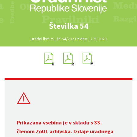
Številka 54
Uradni list RS, št. 54/2023 z dne 12. 5. 2023
Prikazana vsebina je v skladu s 33.
členom
ZoUL
arhivska. Izdaje uradnega