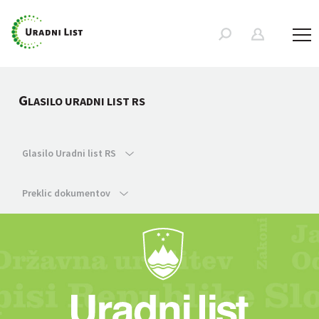
G
LASILO URADNI LIST RS
Glasilo Uradni list RS
Preklic dokumentov