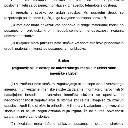
poslovnem letu za posamezni priključek, z navedbo tehnologije dostopa;
2. operativne stroške po vrstah stroškov. Vsi posredni stroški se
razporedijo po delilnem ključu, ki ga izvajalec podrobno obrazloži.
(8) Izvajalec mora prikazati vse prihodke in druge materialne koristi po
posameznem priključku, ki bi jih izgubil, če ne bi imel obveznosti izvajanja
univerzalne storitve.
(9) Izvajalec mora prikazati neto stroške kot vsoto stroškov, prihodkov in
drugih materialnih koristi po posameznem priključku.
5. člen
(zagotavljanje in dostop do univerzalnega imenika in univerzalne
imeniške službe)
(1) V izračunu neto stroškov zagotavljanja in dostopa do univerzalnega
imenika in univerzalne imeniške službe za dajanje informacij o naročnikih (v
nadaljnjem besedilu: univerzalna imeniška služba) se upošteva le
nedobičkonosnost zagotavljanja te storitve kot celote. Izvajalec za izračun
upošteva zgolj tiste stroške in prihodke, ki jih ima z izvajanjem te univerzalne
storitve in bi se jim izognil oziroma bi jih izgubil, če ne bi imel obveznosti
izvajanja univerzalne storitve.
(2) Izvajalec mora ločeno prikazati posamezne skupine stroškov,