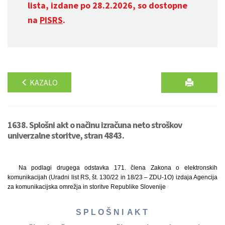
lista, izdane po 28.2.2026, so dostopne
na
PISRS
.
KAZALO
1638. Splošni akt o načinu izračuna neto stroškov
univerzalne storitve, stran 4843.
Na podlagi drugega odstavka 171. člena Zakona o elektronskih
komunikacijah (Uradni list RS, št. 130/22 in 18/23 – ZDU-1O) izdaja Agencija
za komunikacijska omrežja in storitve Republike Slovenije
S P L O Š N I A K T