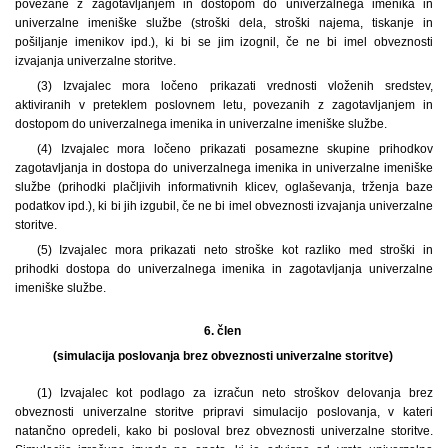
povezane z zagotavljanjem in dostopom do univerzalnega imenika in
univerzalne imeniške službe (stroški dela, stroški najema, tiskanje in
pošiljanje imenikov ipd.), ki bi se jim izognil, če ne bi imel obveznosti
izvajanja univerzalne storitve.
(3) Izvajalec mora ločeno prikazati vrednosti vloženih sredstev,
aktiviranih v preteklem poslovnem letu, povezanih z zagotavljanjem in
dostopom do univerzalnega imenika in univerzalne imeniške službe.
(4) Izvajalec mora ločeno prikazati posamezne skupine prihodkov
zagotavljanja in dostopa do univerzalnega imenika in univerzalne imeniške
službe (prihodki plačljivih informativnih klicev, oglaševanja, trženja baze
podatkov ipd.), ki bi jih izgubil, če ne bi imel obveznosti izvajanja univerzalne
storitve.
(5) Izvajalec mora prikazati neto stroške kot razliko med stroški in
prihodki dostopa do univerzalnega imenika in zagotavljanja univerzalne
imeniške službe.
6. člen
(simulacija poslovanja brez obveznosti univerzalne storitve)
(1) Izvajalec kot podlago za izračun neto stroškov delovanja brez
obveznosti univerzalne storitve pripravi simulacijo poslovanja, v kateri
natančno opredeli, kako bi posloval brez obveznosti univerzalne storitve.