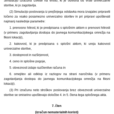
Simulacijo izračuna izvede na enoto, ki je odvisna od vrste univerzalne
storitve, ki jo zagotavlja.
(2) Simulacijo poslovanja iz prejšnjega odstavka mora izvajalec pripraviti
ločeno za vsako posamezno univerzalno storitev in pri pripravi upoštevati
najmanj naslednje parametre:
1. prenosno hitrost, ki je predpisana s splošnim aktom o prenosni hitrosti
(v primeru zagotavljanja dostopa do javnega komunikacijskega omrežja na
fiksni lokaciji),
2. kakovost, ki je predpisana s splošni aktom, ki ureja kakovost
univerzalne storitve,
3. dostopnost in razširjenost,
4. ceno in splošne pogoje,
5. obveznost izdaje razčlenitve računa in
6. omejitev ali odklop iz razlogov na strani naročnika (v primeru
zagotavljanja dostopa do javnega komunikacijskega omrežja na fiksni
lokaciji).
(3) Pri izračunu neto stroškov poslovanja brez obveznosti univerzalne
storitve se smiselno upoštevajo določbe 4. in 5. člena tega splošnega akta.
7. člen
(izračun nematerialnih koristi)