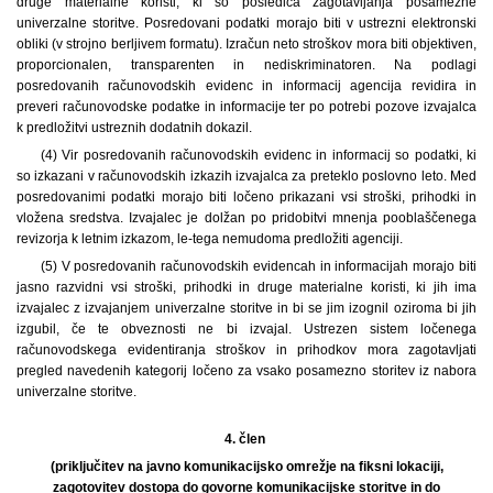
druge materialne koristi, ki so posledica zagotavljanja posamezne
univerzalne storitve. Posredovani podatki morajo biti v ustrezni elektronski
obliki (v strojno berljivem formatu). Izračun neto stroškov mora biti objektiven,
proporcionalen, transparenten in nediskriminatoren. Na podlagi
posredovanih računovodskih evidenc in informacij agencija revidira in
preveri računovodske podatke in informacije ter po potrebi pozove izvajalca
k predložitvi ustreznih dodatnih dokazil.
(4) Vir posredovanih računovodskih evidenc in informacij so podatki, ki
so izkazani v računovodskih izkazih izvajalca za preteklo poslovno leto. Med
posredovanimi podatki morajo biti ločeno prikazani vsi stroški, prihodki in
vložena sredstva. Izvajalec je dolžan po pridobitvi mnenja pooblaščenega
revizorja k letnim izkazom, le-tega nemudoma predložiti agenciji.
(5) V posredovanih računovodskih evidencah in informacijah morajo biti
jasno razvidni vsi stroški, prihodki in druge materialne koristi, ki jih ima
izvajalec z izvajanjem univerzalne storitve in bi se jim izognil oziroma bi jih
izgubil, če te obveznosti ne bi izvajal. Ustrezen sistem ločenega
računovodskega evidentiranja stroškov in prihodkov mora zagotavljati
pregled navedenih kategorij ločeno za vsako posamezno storitev iz nabora
univerzalne storitve.
4. člen
(priključitev na javno komunikacijsko omrežje na fiksni lokaciji,
zagotovitev dostopa do govorne komunikacijske storitve in do