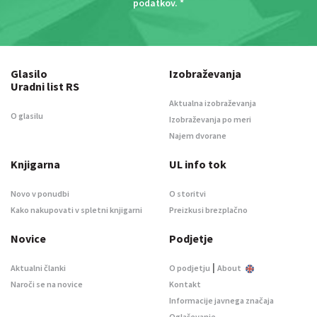
podatkov
. *
Glasilo
Izobraževanja
Uradni list RS
Aktualna izobraževanja
O glasilu
Izobraževanja po meri
Najem dvorane
Knjigarna
UL info tok
Novo v ponudbi
O storitvi
Kako nakupovati v spletni knjigarni
Preizkusi brezplačno
Novice
Podjetje
|
Aktualni članki
O podjetju
About
Naroči se na novice
Kontakt
Informacije javnega značaja
Oglaševanje