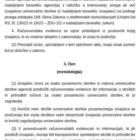
nadaljnjem besedilu: agencija) z odločbo o imenovanju enega ali več
izvajalcev univerzalne storitve (v nadaljnjem besedilu: izvajalec) na podlagi
prvega odstavka 169. člena Zakona o elektronskih komunikacijah (Uradni list
RS, št. 130/22 in 18/23 – ZDU-1O; v nadaljnjem besedilu: zakon).
4. Računovodske evidence so izpisi pridobljeni iz poslovnih knjig
izvajalca, ki so vodene skladno z zakonodajo, ki ureja to področje.
(2) Preostali izrazi, uporabljeni v tem splošnem aktu, imajo enak pomen
kot je določen v zakonu.
3. člen
(metodologija)
(1) Izvajalec mora za vsako posamezno storitev iz nabora univerzalne
storitve agenciji predložiti računovodske evidence ter informacije o stroških
in prihodkih ločeno za vsako posamezno univerzalno storitev, ki jo
zagotavlja.
(2) Končni neto stroški univerzalne storitve posameznega izvajalca se
izračunajo kot vsota stroškov vseh obveznosti izvajanja univerzalne storitve
in koristi zagotavljanja univerzalne storitve.
(3) V posredovanih računovodskih evidencah in informacijah, ki jih
predloži izvajalec, morajo biti transparentno opredeljeni stroški in prihodki ter