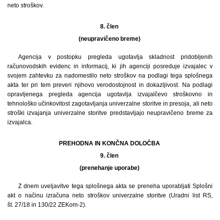
neto stroškov.
8. člen
(neupravičeno breme)
Agencija v postopku pregleda ugotavlja skladnost pridobljenih
računovodskih evidenc in informacij, ki jih agenciji posreduje izvajalec v
svojem zahtevku za nadomestilo neto stroškov na podlagi tega splošnega
akta ter pri tem preveri njihovo verodostojnost in dokazljivost. Na podlagi
opravljenega pregleda agencija ugotavlja izvajalčevo stroškovno in
tehnološko učinkovitost zagotavljanja univerzalne storitve in presoja, ali neto
stroški izvajanja univerzalne storitve predstavljajo neupravičeno breme za
izvajalca.
PREHODNA IN KONČNA DOLOČBA
9. člen
(prenehanje uporabe)
Z dnem uveljavitve tega splošnega akta se preneha uporabljati Splošni
akt o načinu izračuna neto stroškov univerzalne storitve (Uradni list RS,
št. 27/18 in 130/22 ZEKom-2).