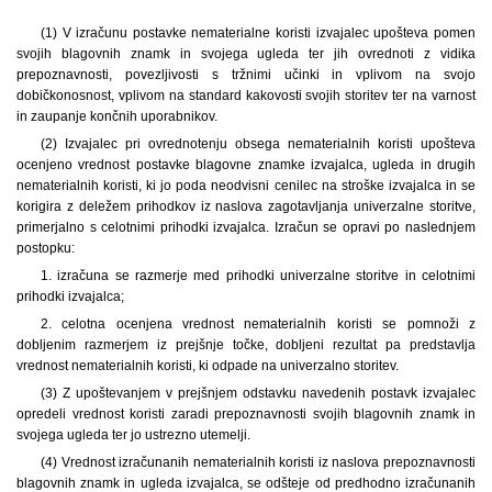
(1) V izračunu postavke nematerialne koristi izvajalec upošteva pomen
svojih blagovnih znamk in svojega ugleda ter jih ovrednoti z vidika
prepoznavnosti, povezljivosti s tržnimi učinki in vplivom na svojo
dobičkonosnost, vplivom na standard kakovosti svojih storitev ter na varnost
in zaupanje končnih uporabnikov.
(2) Izvajalec pri ovrednotenju obsega nematerialnih koristi upošteva
ocenjeno vrednost postavke blagovne znamke izvajalca, ugleda in drugih
nematerialnih koristi, ki jo poda neodvisni cenilec na stroške izvajalca in se
korigira z deležem prihodkov iz naslova zagotavljanja univerzalne storitve,
primerjalno s celotnimi prihodki izvajalca. Izračun se opravi po naslednjem
postopku:
1. izračuna se razmerje med prihodki univerzalne storitve in celotnimi
prihodki izvajalca;
2. celotna ocenjena vrednost nematerialnih koristi se pomnoži z
dobljenim razmerjem iz prejšnje točke, dobljeni rezultat pa predstavlja
vrednost nematerialnih koristi, ki odpade na univerzalno storitev.
(3) Z upoštevanjem v prejšnjem odstavku navedenih postavk izvajalec
opredeli vrednost koristi zaradi prepoznavnosti svojih blagovnih znamk in
svojega ugleda ter jo ustrezno utemelji.
(4) Vrednost izračunanih nematerialnih koristi iz naslova prepoznavnosti
blagovnih znamk in ugleda izvajalca, se odšteje od predhodno izračunanih