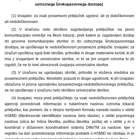
ustreznega širokopasovnega dostopa)
(1) Izvajalec za vsak posamezni priključek ugotovi, ali je dobičkonosen
ali nedobičkonosen.
(2) V izračunu neto stroškov zagotavljanja priključitve na javno
komunikacijsko omrežje na fiksni lokaciji, prek katere je zagotovljen dostop
do govorne komunikacijske storitve in do ustreznega širokopasovnega
dostopa, se upoštevajo le nedobičkonosni posamezni priključki. Izvajalec za
izračun upošteva zgolj tiste stroške, prihodke in druge materialne koristi, ki jih
ima z izvajanjem te univerzalne storitve, in bi se jim izognil oziroma bi jih
izgubil, če ne bi imel obveznosti izvajanja univerzalne storitve.
(3) V izračunu se ugotavljajo stroški, prihodki in vložena sredstva po
posameznem priključku. Morebitni popusti in druge ugodnosti, ki jih izvajalec
obračuna in prizna uporabniku posameznega nedobičkonosnega priključka,
se ne upoštevajo v izračunu neto stroškov univerzalne storitve.
(4) Izvajalec mora pred priključitvijo za vsak nedobičkonosen priključek
agenciji posredovati informacijo o natančnem naslovu oziroma lokaciji
priključka, kar pomeni, da v strojno berljivem formatu navede naslov v obliki
HSMID (Medresorski identifikator naslova dela stavbe), v obliki popolnega
naslova (ulica ter hišna številka, poštna številka, pošta) ali v obliki y in x
koordinat v državnem koordinatnem sistemu D96/TM za naslove, kjer v
registru na dan posredovanja informacije podatek o HSMID ne obstaja, in jo