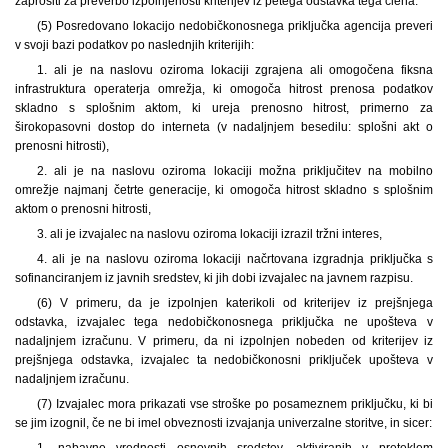
zaprositi za preverbo izpolnjenosti kriterijev iz petega odstavka tega člena.
(5) Posredovano lokacijo nedobičkonosnega priključka agencija preveri
v svoji bazi podatkov po naslednjih kriterijih:
1. ali je na naslovu oziroma lokaciji zgrajena ali omogočena fiksna
infrastruktura operaterja omrežja, ki omogoča hitrost prenosa podatkov
skladno s splošnim aktom, ki ureja prenosno hitrost, primerno za
širokopasovni dostop do interneta (v nadaljnjem besedilu: splošni akt o
prenosni hitrosti),
2. ali je na naslovu oziroma lokaciji možna priključitev na mobilno
omrežje najmanj četrte generacije, ki omogoča hitrost skladno s splošnim
aktom o prenosni hitrosti,
3. ali je izvajalec na naslovu oziroma lokaciji izrazil tržni interes,
4. ali je na naslovu oziroma lokaciji načrtovana izgradnja priključka s
sofinanciranjem iz javnih sredstev, ki jih dobi izvajalec na javnem razpisu.
(6) V primeru, da je izpolnjen katerikoli od kriterijev iz prejšnjega
odstavka, izvajalec tega nedobičkonosnega priključka ne upošteva v
nadaljnjem izračunu. V primeru, da ni izpolnjen nobeden od kriterijev iz
prejšnjega odstavka, izvajalec ta nedobičkonosni priključek upošteva v
nadaljnjem izračunu.
(7) Izvajalec mora prikazati vse stroške po posameznem priključku, ki bi
se jim izognil, če ne bi imel obveznosti izvajanja univerzalne storitve, in sicer:
1. nabavne vrednosti osnovnih sredstev, aktiviranih v preteklem