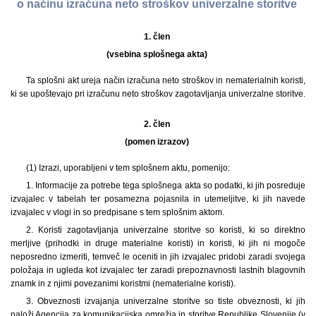
o načinu izračuna neto stroškov univerzalne storitve
1. člen
(vsebina splošnega akta)
Ta splošni akt ureja način izračuna neto stroškov in nematerialnih koristi,
ki se upoštevajo pri izračunu neto stroškov zagotavljanja univerzalne storitve.
2. člen
(pomen izrazov)
(1) Izrazi, uporabljeni v tem splošnem aktu, pomenijo:
1. Informacije za potrebe tega splošnega akta so podatki, ki jih posreduje
izvajalec v tabelah ter posamezna pojasnila in utemeljitve, ki jih navede
izvajalec v vlogi in so predpisane s tem splošnim aktom.
2. Koristi zagotavljanja univerzalne storitve so koristi, ki so direktno
merljive (prihodki in druge materialne koristi) in koristi, ki jih ni mogoče
neposredno izmeriti, temveč le oceniti in jih izvajalec pridobi zaradi svojega
položaja in ugleda kot izvajalec ter zaradi prepoznavnosti lastnih blagovnih
znamk in z njimi povezanimi koristmi (nematerialne koristi).
3. Obveznosti izvajanja univerzalne storitve so tiste obveznosti, ki jih
naloži Agencija za komunikacijska omrežja in storitve Republike Slovenije (v