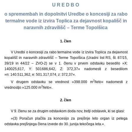
U R E D B O
o spremembah in dopolnitvi Uredbe o koncesiji za rabo
termalne vode iz izvira Toplica za dejavnost kopališč in
naravnih zdravilišč – Terme Topolšica
1. člen
V Uredbi o koncesiji za rabo termalne vode iz izvira Toplica za dejavnost
kopališč in naravnih zdravilišč – Terme Topolšica (Uradni list RS, št. 87/15,
39/19 in 44/22 – ZVO-2) se v 1. členu v prvem odstavku besedilo »X:
140025,617, Y: 501686,642, Z: 372,37« nadomesti z besedilom
»n: 140.511,362, e: 501.317,074, z: 372,37«.
3
V drugem odstavku se vrednost »398.000 m
/leto« nadomesti z
3
vrednostjo »125.000 m
/leto«.
2. člen
V 9. členu se za drugim odstavkom doda nov, tretji odstavek, ki se glasi:
»(3) Poračun plačila za koncesijo za prejšnje leto organ iz petega
odstavka prejšnjega člena izvede do 30. junija tekočega leta.«.