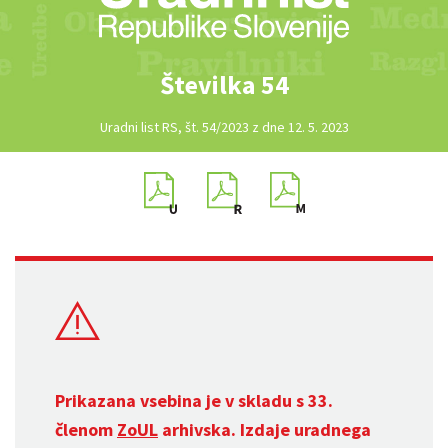
Številka 54
Uradni list RS, št. 54/2023 z dne 12. 5. 2023
Prikazana vsebina je v skladu s 33.
členom
ZoUL
arhivska. Izdaje uradnega