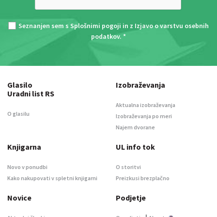
Seznanjen sem s
Splošnimi pogoji
in z
Izjavo o varstvu osebnih
podatkov
. *
Glasilo
Izobraževanja
Uradni list RS
Aktualna izobraževanja
O glasilu
Izobraževanja po meri
Najem dvorane
Knjigarna
UL info tok
Novo v ponudbi
O storitvi
Kako nakupovati v spletni knjigarni
Preizkusi brezplačno
Novice
Podjetje