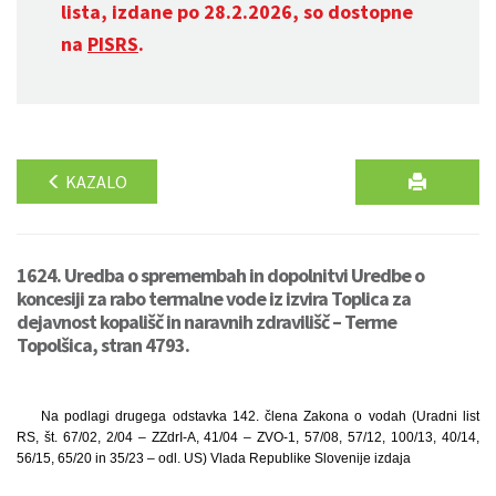
lista, izdane po 28.2.2026, so dostopne
na
PISRS
.
KAZALO
1624. Uredba o spremembah in dopolnitvi Uredbe o
koncesiji za rabo termalne vode iz izvira Toplica za
dejavnost kopališč in naravnih zdravilišč – Terme
Topolšica, stran 4793.
Na podlagi drugega odstavka 142. člena Zakona o vodah (Uradni list
RS, št. 67/02, 2/04 – ZZdrI-A, 41/04 – ZVO-1, 57/08, 57/12, 100/13, 40/14,
56/15, 65/20 in 35/23 – odl. US) Vlada Republike Slovenije izdaja