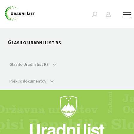
G
LASILO URADNI LIST RS
Glasilo Uradni list RS
Preklic dokumentov