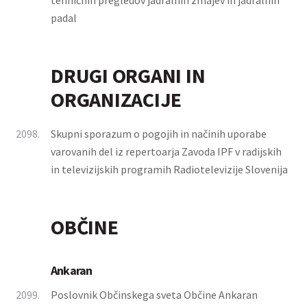
tehničnih pregledov jadralnih zmajev in jadralnih
padal
DRUGI ORGANI IN
ORGANIZACIJE
2098.
Skupni sporazum o pogojih in načinih uporabe
varovanih del iz repertoarja Zavoda IPF v radijskih
in televizijskih programih Radiotelevizije Slovenija
OBČINE
Ankaran
2099.
Poslovnik Občinskega sveta Občine Ankaran