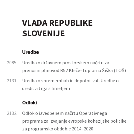
VLADA REPUBLIKE
SLOVENIJE
Uredbe
2085.
Uredba o državnem prostorskem načrtu za
prenosni plinovod R52 Kleče–Toplarna Šiška (TOŠ)
2131.
Uredba o spremembah in dopolnitvah Uredbe o
ureditvi trga s hmeljem
Odloki
2132.
Odlok o izvedbenem načrtu Operativnega
programa za izvajanje evropske kohezijske politike
za programsko obdobje 2014–2020