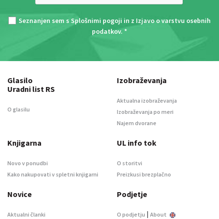
Seznanjen sem s
Splošnimi pogoji
in z
Izjavo o varstvu osebnih
podatkov
. *
Glasilo
Izobraževanja
Uradni list RS
Aktualna izobraževanja
O glasilu
Izobraževanja po meri
Najem dvorane
Knjigarna
UL info tok
Novo v ponudbi
O storitvi
Kako nakupovati v spletni knjigarni
Preizkusi brezplačno
Novice
Podjetje
|
Aktualni članki
O podjetju
About