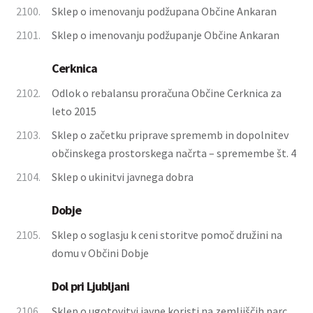
2100.
Sklep o imenovanju podžupana Občine Ankaran
2101.
Sklep o imenovanju podžupanje Občine Ankaran
Cerknica
2102.
Odlok o rebalansu proračuna Občine Cerknica za
leto 2015
2103.
Sklep o začetku priprave sprememb in dopolnitev
občinskega prostorskega načrta – spremembe št. 4
2104.
Sklep o ukinitvi javnega dobra
Dobje
2105.
Sklep o soglasju k ceni storitve pomoč družini na
domu v Občini Dobje
Dol pri Ljubljani
2106.
Sklep o ugotovitvi javne koristi na zemljiščih parc.