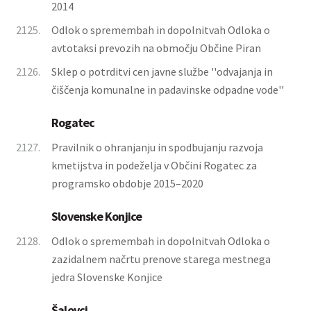
2014
2125.
Odlok o spremembah in dopolnitvah Odloka o
avtotaksi prevozih na območju Občine Piran
2126.
Sklep o potrditvi cen javne službe ''odvajanja in
čiščenja komunalne in padavinske odpadne vode''
Rogatec
2127.
Pravilnik o ohranjanju in spodbujanju razvoja
kmetijstva in podeželja v Občini Rogatec za
programsko obdobje 2015–2020
Slovenske Konjice
2128.
Odlok o spremembah in dopolnitvah Odloka o
zazidalnem načrtu prenove starega mestnega
jedra Slovenske Konjice
Šalovci