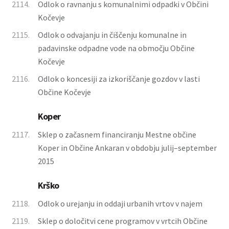
2114.
Odlok o ravnanju s komunalnimi odpadki v Občini
Kočevje
2115.
Odlok o odvajanju in čiščenju komunalne in
padavinske odpadne vode na območju Občine
Kočevje
2116.
Odlok o koncesiji za izkoriščanje gozdov v lasti
Občine Kočevje
Koper
2117.
Sklep o začasnem financiranju Mestne občine
Koper in Občine Ankaran v obdobju julij–september
2015
Krško
2118.
Odlok o urejanju in oddaji urbanih vrtov v najem
2119.
Sklep o določitvi cene programov v vrtcih Občine