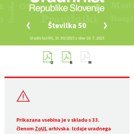
Številka 50
Uradni list RS, št. 50/2015 z dne 10. 7. 2015
Prikazana vsebina je v skladu s 33.
členom
ZoUL
arhivska. Izdaje uradnega