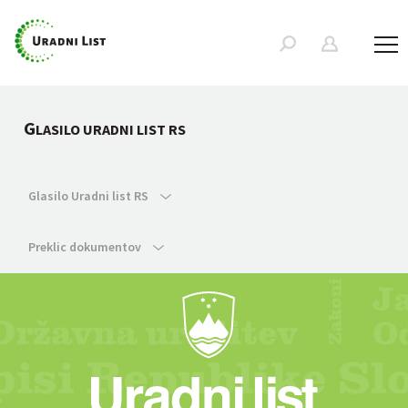
G
LASILO URADNI LIST RS
Glasilo Uradni list RS
Preklic dokumentov