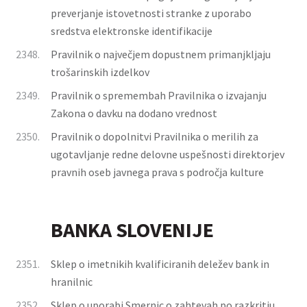
preverjanje istovetnosti stranke z uporabo
sredstva elektronske identifikacije
2348.
Pravilnik o največjem dopustnem primanjkljaju
trošarinskih izdelkov
2349.
Pravilnik o spremembah Pravilnika o izvajanju
Zakona o davku na dodano vrednost
2350.
Pravilnik o dopolnitvi Pravilnika o merilih za
ugotavljanje redne delovne uspešnosti direktorjev
pravnih oseb javnega prava s področja kulture
BANKA SLOVENIJE
2351.
Sklep o imetnikih kvalificiranih deležev bank in
hranilnic
2352.
Sklep o uporabi Smernic o zahtevah po razkritju