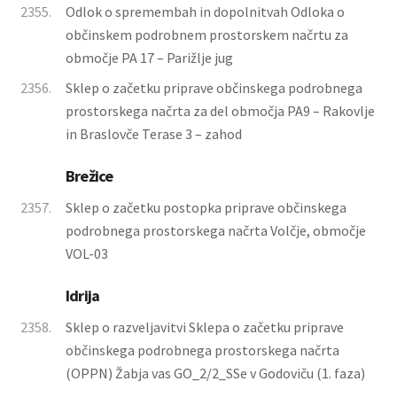
2355.
Odlok o spremembah in dopolnitvah Odloka o
občinskem podrobnem prostorskem načrtu za
območje PA 17 – Parižlje jug
2356.
Sklep o začetku priprave občinskega podrobnega
prostorskega načrta za del območja PA9 – Rakovlje
in Braslovče Terase 3 – zahod
Brežice
2357.
Sklep o začetku postopka priprave občinskega
podrobnega prostorskega načrta Volčje, območje
VOL-03
Idrija
2358.
Sklep o razveljavitvi Sklepa o začetku priprave
občinskega podrobnega prostorskega načrta
(OPPN) Žabja vas GO_2/2_SSe v Godoviču (1. faza)