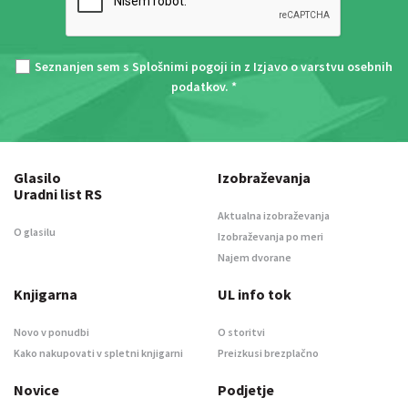
Seznanjen sem s
Splošnimi pogoji
in z
Izjavo o varstvu osebnih
podatkov
. *
Glasilo
Izobraževanja
Uradni list RS
Aktualna izobraževanja
O glasilu
Izobraževanja po meri
Najem dvorane
Knjigarna
UL info tok
Novo v ponudbi
O storitvi
Kako nakupovati v spletni knjigarni
Preizkusi brezplačno
Novice
Podjetje