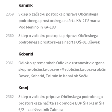
Kamnik
2359.
Sklep o začetku postopka priprave Občinskega
podrobnega prostorskega načrta KA-27 Šmarca –
Pod Menino in KA-183
2360.
Sklep o začetku postopka priprave Občinskega
podrobnega prostorskega načrta OŠ-01 Oševek
Kobarid
2361.
Odlok o spremembah Odloka o ustanovitvi organa
skupne občinske uprave »Medobčinska uprava občin
Bovec, Kobarid, Tolmin in Kanal ob Soči«
Kranj
2362.
Sklep o začetku priprave Občinskega podrobnega
prostorskega načrta za območje EUP ŠH 6/1 in ŠH
6/2 – zadrževalnik Žabnica