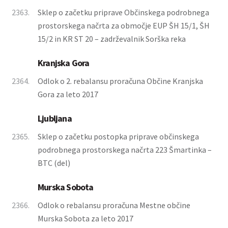
2363.
Sklep o začetku priprave Občinskega podrobnega
prostorskega načrta za območje EUP ŠH 15/1, ŠH
15/2 in KR ST 20 – zadrževalnik Sorška reka
Kranjska Gora
2364.
Odlok o 2. rebalansu proračuna Občine Kranjska
Gora za leto 2017
Ljubljana
2365.
Sklep o začetku postopka priprave občinskega
podrobnega prostorskega načrta 223 Šmartinka –
BTC (del)
Murska Sobota
2366.
Odlok o rebalansu proračuna Mestne občine
Murska Sobota za leto 2017