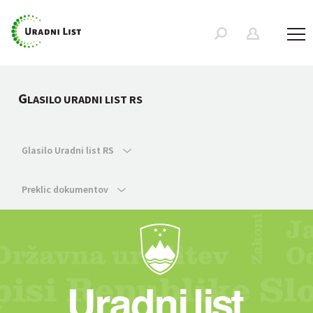
G
LASILO URADNI LIST RS
Glasilo Uradni list RS
Preklic dokumentov