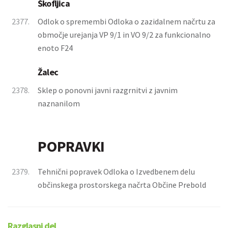
Škofljica
2377.
Odlok o spremembi Odloka o zazidalnem načrtu za
območje urejanja VP 9/1 in VO 9/2 za funkcionalno
enoto F24
Žalec
2378.
Sklep o ponovni javni razgrnitvi z javnim
naznanilom
POPRAVKI
2379.
Tehnični popravek Odloka o Izvedbenem delu
občinskega prostorskega načrta Občine Prebold
Razglasni del