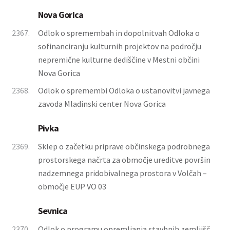
Nova Gorica
2367.
Odlok o spremembah in dopolnitvah Odloka o
sofinanciranju kulturnih projektov na področju
nepremične kulturne dediščine v Mestni občini
Nova Gorica
2368.
Odlok o spremembi Odloka o ustanovitvi javnega
zavoda Mladinski center Nova Gorica
Pivka
2369.
Sklep o začetku priprave občinskega podrobnega
prostorskega načrta za območje ureditve površin
nadzemnega pridobivalnega prostora v Volčah –
območje EUP VO 03
Sevnica
2370.
Odlok o programu opremljanja stavbnih zemljišč