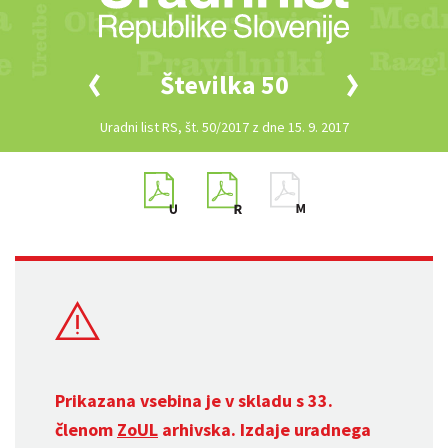
Številka 50
Uradni list RS, št. 50/2017 z dne 15. 9. 2017
Prikazana vsebina je v skladu s 33.
členom
ZoUL
arhivska. Izdaje uradnega