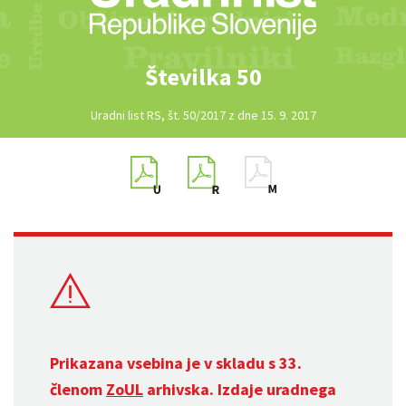
Številka 50
Uradni list RS, št. 50/2017 z dne 15. 9. 2017
Prikazana vsebina je v skladu s 33.
členom
ZoUL
arhivska. Izdaje uradnega