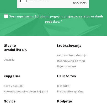
Seznanjen sem s
Splošnimi pogoji
in z
Izjavo o varstvu osebnih
podatkov
. *
Glasilo
Izobraževanja
Uradni list RS
Aktualna izobraževanja
O glasilu
Izobraževanja po meri
Najem dvorane
Knjigarna
UL info tok
Novo v ponudbi
O storitvi
Kako nakupovati v spletni knjigarni
Preizkusi brezplačno
Novice
Podjetje