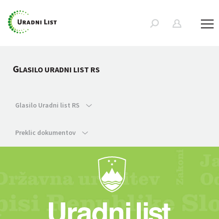
G
LASILO URADNI LIST RS
Glasilo Uradni list RS
Preklic dokumentov