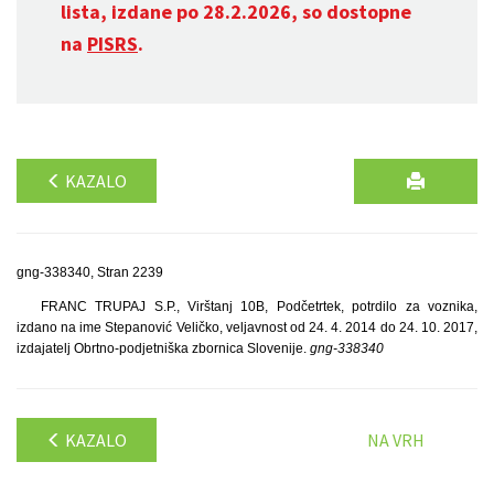
lista, izdane po 28.2.2026, so dostopne
na
PISRS
.
KAZALO
gng-338340, Stran 2239
FRANC TRUPAJ S.P., Virštanj 10B, Podčetrtek, potrdilo za voznika,
izdano na ime Stepanović Veličko, veljavnost od 24. 4. 2014 do 24. 10. 2017,
izdajatelj Obrtno-podjetniška zbornica Slovenije.
gng-338340
KAZALO
NA VRH