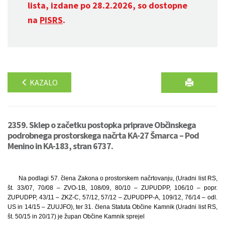
lista, izdane po 28.2.2026, so dostopne
na
PISRS
.
KAZALO
2359. Sklep o začetku postopka priprave Občinskega
podrobnega prostorskega načrta KA-27 Šmarca – Pod
Menino in KA-183, stran 6737.
Na podlagi 57. člena Zakona o prostorskem načrtovanju, (Uradni list RS,
št. 33/07, 70/08 – ZVO-1B, 108/09, 80/10 – ZUPUDPP, 106/10 – popr.
ZUPUDPP, 43/11 – ZKZ-C, 57/12, 57/12 – ZUPUDPP-A, 109/12, 76/14 – odl.
US in 14/15 – ZUUJFO), ter 31. člena Statuta Občine Kamnik (Uradni list RS,
št. 50/15 in 20/17) je župan Občine Kamnik sprejel