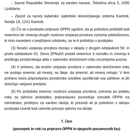
– Zavod Republike Slovenije za varstvo narave, Tobačna ulica 5, 1000
Ljubljana,
– Zavod za razvoj kabelsko satelitsko televizijskega sistema Kamnik,
Nevlje 18, 1241 Kamnik.
(2) Če se v postopku priprave OPPN ugotovi, da je potrebno pridobiti tudi
smernice ter mnenja drugih nosilcev urejanja prostora oziroma udeležencev,
ki niso navedeni v prejšnjem odstavku, se le-ti pridobijo v postopku.
(3) Nosilci urejanja prostora morajo v skladu z drugim odstavkom 58. in
prvim odstavkom 61. člena ZPNačrt podati smernice k osnutku in mnenja k
predlogu prostorskega akta v zakonsko določenem roku od prejema poziva.
(4) V primeru, da nosilci urejanja prostora v zakonsko določenem roku
ne podajo smernic ali mnenj, se šteje, da smernic ali mnenj nimajo. V tem
primeru mora pripravljavec prostorske ureditve upoštevati vse zahteve, ki jih
določajo veljavni predpisi.
(5) Po pridobitvi smernic nosilcev urejanja prostora, oziroma po poteku
roka za njihovo pridobitev, pripravljavec posreduje osnutek OPPN na
ministrstvo, pristojno za varstvo okolja, ki presodi ali je potrebno v sklopu
postopka izvesti tudi celovito presojo vplivov na okolje.
7. člen
(postopek in roki za pripravo OPPN in njegovih posameznih faz)