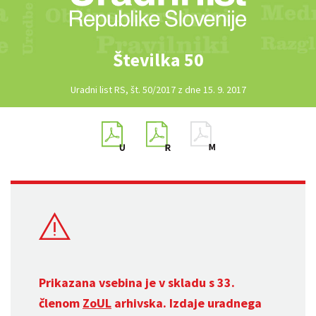
Številka 50
Uradni list RS, št. 50/2017 z dne 15. 9. 2017
Prikazana vsebina je v skladu s 33.
členom
ZoUL
arhivska. Izdaje uradnega