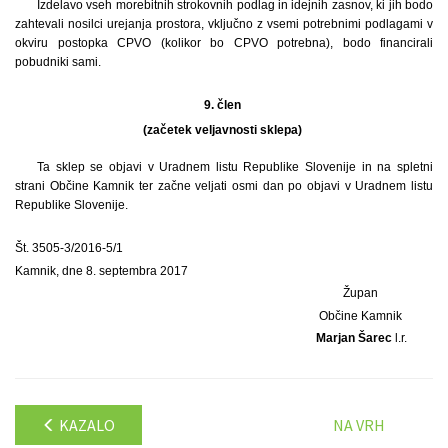
Izdelavo vseh morebitnih strokovnih podlag in idejnih zasnov, ki jih bodo
zahtevali nosilci urejanja prostora, vključno z vsemi potrebnimi podlagami v
okviru postopka CPVO (kolikor bo CPVO potrebna), bodo financirali
pobudniki sami.
9. člen
(začetek veljavnosti sklepa)
Ta sklep se objavi v Uradnem listu Republike Slovenije in na spletni
strani Občine Kamnik ter začne veljati osmi dan po objavi v Uradnem listu
Republike Slovenije.
Št. 3505-3/2016-5/1
Kamnik, dne 8. septembra 2017
Župan
Občine Kamnik
Marjan Šarec
l.r.
KAZALO
NA VRH