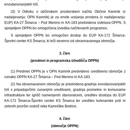
enostanovanjskih hiš.
(3) V Odloku o občinskem prostorskem načrtu Občine Kamnik (v
nadaljevanju: OPN Kamnik) je za enote urejanja prostora (v nadaljevanju:
EUP) KA-27 Šmarca – Pod Menino in KA-183 predvidena izdelava OPPN. S
sprejetjem OPPN bo omogočena izvedba načrtovanih programov.
S sprejetjem OPPN bo omogočen dostop do EUP KA-172 Šmarca-
Športni center KS Šmarca, ki leži severno od obravnavanega območja.
3. člen
(predmet in programska izhodišča OPPN)
(1) Predmet OPPN je v OPN Kamnik predvideno ureditveno območje z
oznako OPPN KA-27 Šmarca – Pod Menino in KA-183.
(2) Na obravnavanem območju je predvidena gradnja enostanovanjskih
hiš s pripadajočimi zunanjimi ureditvami, gradnja prometne in komunalne
infrastrukture ter igrišč namenjenih stanovalcem, ureditev dostopa do EUP
KA-172 Šmarca-Športni center KS Šmarca ter ureditev kolesarske poti in
zelenih površin vzdolž reke Kamniške Bistrice.
4. člen
(območje OPPN)