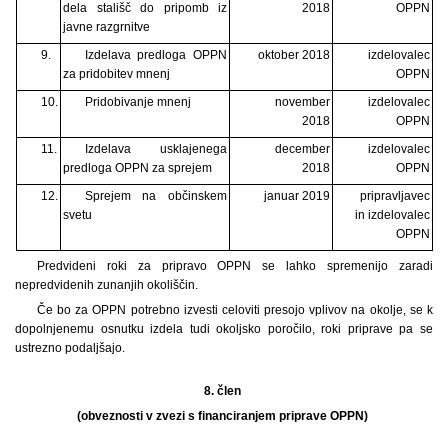
dela stališč do pripomb iz
2018
OPPN
javne razgrnitve
9.
Izdelava predloga OPPN
oktober 2018
izdelovalec
za pridobitev mnenj
OPPN
10.
Pridobivanje mnenj
november
izdelovalec
2018
OPPN
11.
Izdelava usklajenega
december
izdelovalec
predloga OPPN za sprejem
2018
OPPN
12.
Sprejem na občinskem
januar 2019
pripravljavec
svetu
in izdelovalec
OPPN
Predvideni roki za pripravo OPPN se lahko spremenijo zaradi
nepredvidenih zunanjih okoliščin.
Če bo za OPPN potrebno izvesti celoviti presojo vplivov na okolje, se k
dopolnjenemu osnutku izdela tudi okoljsko poročilo, roki priprave pa se
ustrezno podaljšajo.
8. člen
(obveznosti v zvezi s financiranjem priprave OPPN)