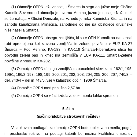
(1) Območje OPPN leži v naselju Šmarca in sega do južne meje Občine
Kamnik. Severno od območja je tovarna Menina, južno je naselje Nožice, ki
se že nahaja v Občini Domžale, na vzhodu je reka Kamniška Bistrica in na
zahodu kanalizirana Mlinščica, zahodneje od nje pa obstoječe družinske
hiše naselja Šmarca.
(2) Območje OPPN obsega zemljišča, ki so v OPN Kamnik po namenski
rabi opredeljena kot stavbna zemljišča in zelene površine v EUP KA-27
Šmarca – Pod Menino, KA-183 in KA-118 Šmarca-Pibernikova ulica ter
obvodni zeleni pas in kmetijska zemljišča v EUP KA-111 Šmarca-Zelene
površine v produ in KA-202.
(3) Območje OPPN obsega zemljišča s parcelnimi številkami 182/1, 195,
196/1, 196/2, 197, 198, 199, 200, 201, 202, 203, 204, 205, 206, 207, 740/8, –
del, 743/4 – del in 743/5, vse v katastrski občini 1909 Šmarca.
(4) Območje OPPN meri približno 2,57 ha.
(5) Območje OPPN se v fazi izdelave dokumenta lahko spremeni.
5. člen
(način pridobitve strokovnih rešitev)
V strokovnih podlagah za območje OPPN bodo oblikovana merila, pogoji
in prostorske rešitve, na podlagi katerih bo možna kvalitetna umestitev