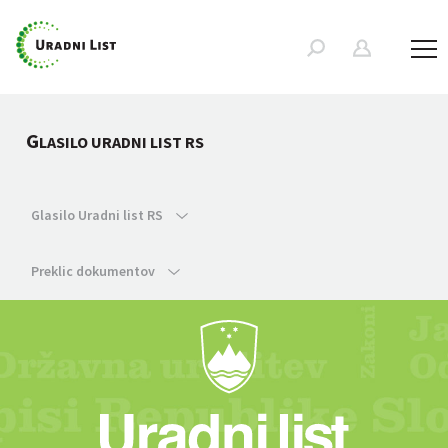
G
LASILO URADNI LIST RS
Glasilo Uradni list RS
Preklic dokumentov