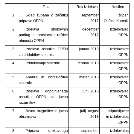
Faza
Rok izdelave
Nosilec
1.
Sklep župana o začetku
september
župan
priprave OPPN
2017
Občine Kamnik
2.
Izdelava strokovnih
december
izdelovalec
podlag in prostorske rešitve
2017
OPPN
območja OPPN
3.
Izdelava osnutka OPPN
januar 2018
izdelovalec
za pridobitev smernic
OPPN
4.
Pridobivanje smernic
februar 2018
izdelovalec
OPPN
5.
Analiza in obrazložitev
marec 2018
izdelovalec
smernic
OPPN
6.
Izdelava dopolnjenega
junij 2018
izdelovalec
osnutka OPPN za javno
OPPN
razgrnitev
7.
Javna razgrnitev in javna
julij–avgust
pripravljavec
obravnava
2018
in izdelovalec
OPPN
8.
Priprava strokovnega
september
izdelovalec