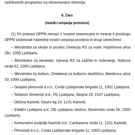
načrtovanih programov na obravnavano območje.
6. člen
(nosilci urejanja prostora)
(1) Pri pripravi OPPN morajo s svojimi smernicami in mnenji k predlogu
OPPN sodelovati naslednji nosilci urejanja prostora in drugi udeleženci:
– Ministrstvo za okolje in prostor, Direkcija RS za vode, Hajdrihova ulica
28c, 1000 Ljubljana,
– Ministrstvo za obrambo, Uprava RS za zaščito in reševanje, Vojkova
cesta 61, 1000 Ljubljana,
– Ministrstvo za kulturo, Direktorat za kulturno dediščino, Maistrova ulica
10, 1000 Ljubljana,
– Geoplin plinovodi d.o.o., Cesta Ljubljanske brigade 11, 1001 Ljubljana,
– Telekom Slovenije d.d., PE Ljubljana, Stegne 19, 1547 Ljubljana,
– Občina Kamnik, Glavni trg 24, 1241 Kamnik,
– Elektro Ljubljana d.d., DE Ljubljana okolica, Slovenska cesta 58, 1000
Ljubljana,
– Komunalno podjetje Kamnik d.d., Cankarjeva cesta 11, 1241 Kamnik,
– Plinovodi d.o.o., Cesta Ljubljanske brigade 11, 1000 Ljubljana,