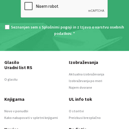
Seznanjen sem s
Splošnimi pogoji
in z
Izjavo o varstvu osebnih
podatkov
. *
Glasilo
Izobraževanja
Uradni list RS
Aktualna izobraževanja
O glasilu
Izobraževanja po meri
Najem dvorane
Knjigarna
UL info tok
Novo v ponudbi
O storitvi
Kako nakupovati v spletni knjigarni
Preizkusi brezplačno