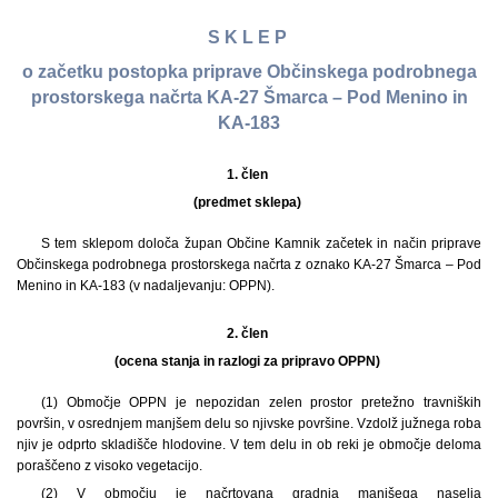
S K L E P
o začetku postopka priprave Občinskega podrobnega
prostorskega načrta KA-27 Šmarca – Pod Menino in
KA-183
1. člen
(predmet sklepa)
S tem sklepom določa župan Občine Kamnik začetek in način priprave
Občinskega podrobnega prostorskega načrta z oznako KA-27 Šmarca – Pod
Menino in KA-183 (v nadaljevanju: OPPN).
2. člen
(ocena stanja in razlogi za pripravo OPPN)
(1) Območje OPPN je nepozidan zelen prostor pretežno travniških
površin, v osrednjem manjšem delu so njivske površine. Vzdolž južnega roba
njiv je odprto skladišče hlodovine. V tem delu in ob reki je območje deloma
poraščeno z visoko vegetacijo.
(2) V območju je načrtovana gradnja manjšega naselja