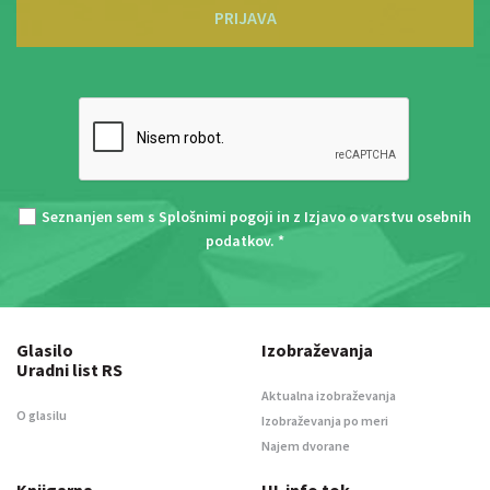
PRIJAVA
Seznanjen sem s
Splošnimi pogoji
in z
Izjavo o varstvu osebnih
podatkov
. *
Glasilo
Izobraževanja
Uradni list RS
Aktualna izobraževanja
O glasilu
Izobraževanja po meri
Najem dvorane
Knjigarna
UL info tok