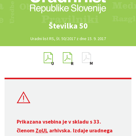
Številka 50
Uradni list RS, št. 50/2017 z dne 15. 9. 2017
Prikazana vsebina je v skladu s 33.
členom
ZoUL
arhivska. Izdaje uradnega