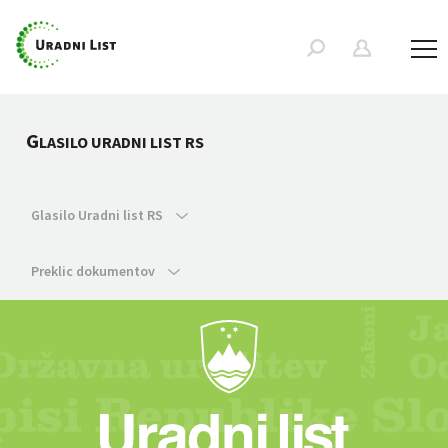
G
LASILO URADNI LIST RS
Glasilo Uradni list RS
Preklic dokumentov