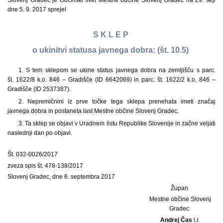
Slovenj Gradec je Občinski svet Mestne občine Slovenj Gradec na 29. seji
dne 5. 9. 2017 sprejel
S K L E P
o ukinitvi statusa javnega dobra: (št. 10.5)
1. S tem sklepom se ukine status javnega dobra na zemljišču s parc.
št. 1622/8 k.o. 846 – Gradišče (ID 6642069) in parc. št. 1622/2 k.o. 846 –
Gradišče (ID 2537387).
2. Nepremičnini iz prve točke tega sklepa prenehata imeti značaj
javnega dobra in postaneta last Mestne občine Slovenj Gradec.
3. Ta sklep se objavi v Uradnem listu Republike Slovenije in začne veljati
naslednji dan po objavi.
Št. 032-0026/2017
zveza spis št. 478-138/2017
Slovenj Gradec, dne 6. septembra 2017
Župan
Mestne občine Slovenj
Gradec
Andrej Čas
l.r.