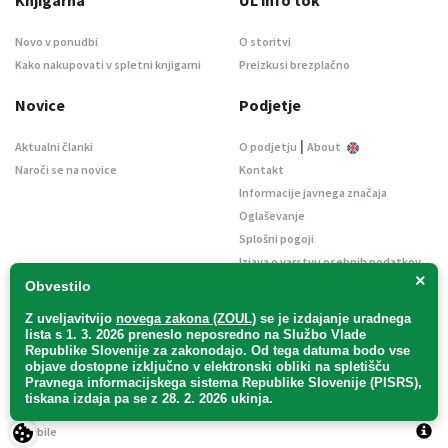
Novo v ponudbi
O storitvi
Kako nakupovati v spletni knjigarni
Preizkusi brezplačno
Novice
Podjetje
|
Aktualni članki
O podjetju
About
Naroči se na novice
Kontakt
Informacije javnega značaja
Oglaševanje
Splošni pogoji
Izjava o varstvu osebnih podatkov
×
E-dražbe
Obvestilo
Z uveljavitvijo
novega zakona (ZOUL)
se je
izdajanje uradnega
lista s 1. 3. 2026 preneslo
neposredno
na Službo Vlade
Republike Slovenije za zakonodajo
. Od tega datuma bodo vse
objave dostopne izključno v elektronski obliki na spletišču
Pravnega informacijskega sistema Republike Slovenije (PISRS),
Uradni list d. o. o. – v likvidaciji / Vse pravice pridržane.
tiskana izdaja pa se z 28. 2. 2026 ukinja.
Pravna obvestila
/
Piškotki
/ Avtorji:
TriTim spletna agencija
v sodelovanju z
2Mobile