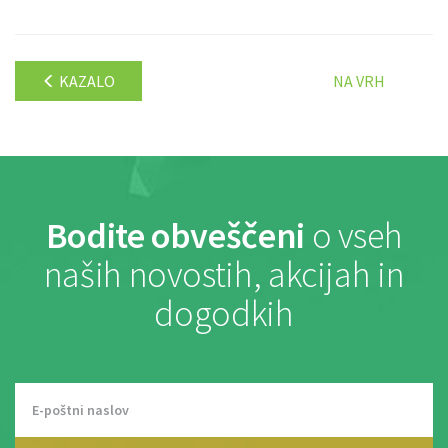
KAZALO
NA VRH
Bodite obveščeni
o vseh
naših novostih, akcijah in
dogodkih