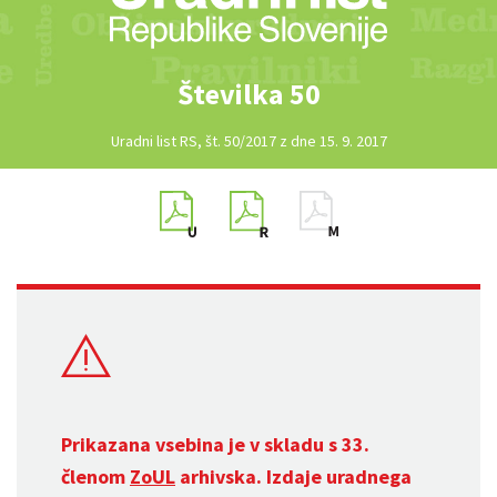
Številka 50
Uradni list RS, št. 50/2017 z dne 15. 9. 2017
Prikazana vsebina je v skladu s 33.
členom
ZoUL
arhivska. Izdaje uradnega