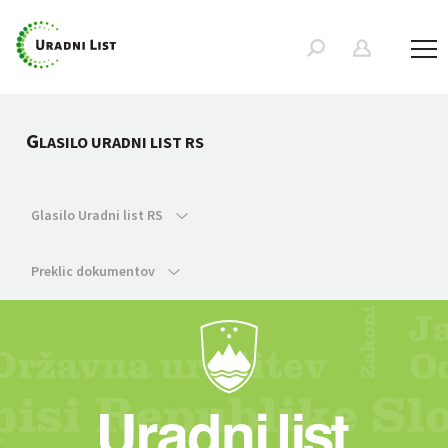
G
LASILO URADNI LIST RS
Glasilo Uradni list RS
Preklic dokumentov