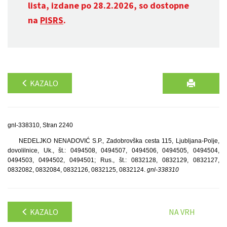
lista, izdane po 28.2.2026, so dostopne
na
PISRS
.
KAZALO
gnl-338310, Stran 2240
NEDELJKO NENADOVIĆ S.P., Zadobrovška cesta 115, Ljubljana-Polje,
dovolilnice, Uk., št.: 0494508, 0494507, 0494506, 0494505, 0494504,
0494503, 0494502, 0494501; Rus., št.: 0832128, 0832129, 0832127,
0832082, 0832084, 0832126, 0832125, 0832124.
gnl-338310
KAZALO
NA VRH