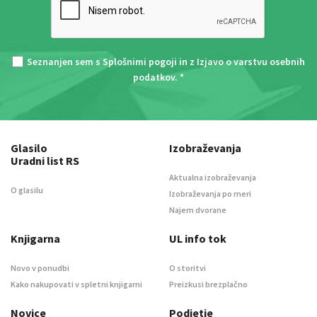
Seznanjen sem s
Splošnimi pogoji
in z
Izjavo o varstvu osebnih
podatkov
. *
Glasilo
Izobraževanja
Uradni list RS
Aktualna izobraževanja
O glasilu
Izobraževanja po meri
Najem dvorane
Knjigarna
UL info tok
Novo v ponudbi
O storitvi
Kako nakupovati v spletni knjigarni
Preizkusi brezplačno
Novice
Podjetje