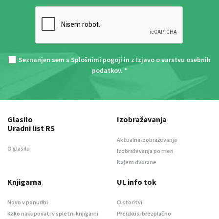
Seznanjen sem s
Splošnimi pogoji
in z
Izjavo o varstvu osebnih
podatkov
. *
Glasilo
Izobraževanja
Uradni list RS
Aktualna izobraževanja
O glasilu
Izobraževanja po meri
Najem dvorane
Knjigarna
UL info tok
Novo v ponudbi
O storitvi
Kako nakupovati v spletni knjigarni
Preizkusi brezplačno