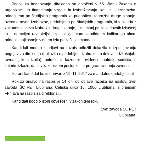
Pogoji za imenovanje direktorja so določeni v 55. členu Zakona o
organizaciji in financiranju vzgoje in izobraževanja, kot je: – izobrazba,
pridobljena po študijskih programih za pridobitev izobrazbe druge stopnje,
oziroma raven izobrazbe, pridobljena po študijskih programih, ki v skladu z
zakonom ustreza izobrazbi druge stopnje, – najmanj pet let delovnih izkušenj
in – opravljen ravnateljski izpit, ki ga mora kandidat, v kolikor ga nima,
pridobiti najkasneje v enem letu po začetku mandata.
Kandidati morajo k prijavi na razpis priložiti dokazila o izpolnjevanju
pogojev za direktorja (dokazilo o pridobljeni izobrazbi, o delovnih izkušnjah,
ravnateljskem izpitu), potrdilo iz kazenske evidence, potrdilo sodišča, s
katerim izkaže, da ni v kazenskem postopku ter program vodenja zavoda.
Izbrani kandidat bo imenovan z 19. 11. 2017 za mandatno obdobje 5 let.
Rok za prijavo na razpis je 14 dni od objave razpisa na naslov: Svet
zavoda ŠC PET Ljubljana, Celjska ulica 16, 1000 Ljubljana, s pripisom
»Prijava na razpis za direktorja«.
Kandidati bodo o izbiri obveščeni v zakonitem roku.
Svet zavoda ŠC PET
Ljubljana