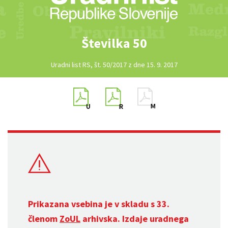
Številka 50
Uradni list RS, št. 50/2017 z dne 15. 9. 2017
Prikazana vsebina je v skladu s 33.
členom
ZoUL
arhivska. Izdaje uradnega