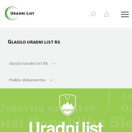
G
LASILO URADNI LIST RS
Glasilo Uradni list RS
Preklic dokumentov