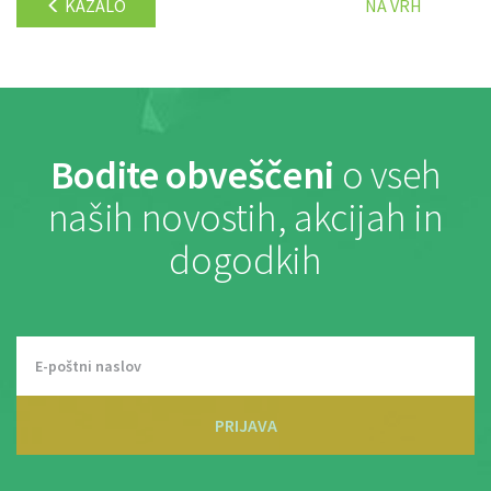
KAZALO
NA VRH
Bodite obveščeni
o vseh
naših novostih, akcijah in
dogodkih
PRIJAVA