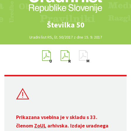
Številka 50
Uradni list RS, št. 50/2017 z dne 15. 9. 2017
Prikazana vsebina je v skladu s 33.
členom
ZoUL
arhivska. Izdaje uradnega