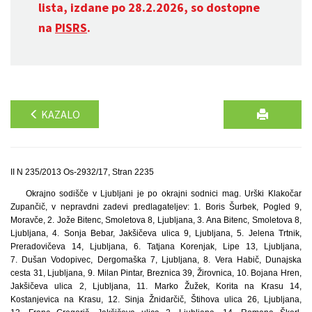
lista, izdane po 28.2.2026, so dostopne
na
PISRS
.
KAZALO
II N 235/2013 Os-2932/17, Stran 2235
Okrajno sodišče v Ljubljani je po okrajni sodnici mag. Urški Klakočar
Zupančič, v nepravdni zadevi predlagateljev: 1. Boris Šurbek, Pogled 9,
Moravče, 2. Jože Bitenc, Smoletova 8, Ljubljana, 3. Ana Bitenc, Smoletova 8,
Ljubljana, 4. Sonja Bebar, Jakšičeva ulica 9, Ljubljana, 5. Jelena Trtnik,
Preradovičeva 14, Ljubljana, 6. Tatjana Korenjak, Lipe 13, Ljubljana,
7. Dušan Vodopivec, Dergomaška 7, Ljubljana, 8. Vera Habič, Dunajska
cesta 31, Ljubljana, 9. Milan Pintar, Breznica 39, Žirovnica, 10. Bojana Hren,
Jakšičeva ulica 2, Ljubljana, 11. Marko Žužek, Korita na Krasu 14,
Kostanjevica na Krasu, 12. Sinja Žnidarčič, Štihova ulica 26, Ljubljana,