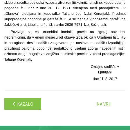
sklep o začetku postopka vzpostavitve zemljiškoknjižne listine, kupoprodajne
pogodbe št. 1277 z dne 30. 12. 1971 sklenjena med prodajalcem GP
„Obnova“ Ljubljana in kupovalko Tatjano Jug (zdaj Korenjak). Predmet
kupoprodajne pogodbe je garaža št. 6, ki se nahaja v podzemni garaži, na
Jakšičevi ulici, Ljubljana (id. št. stavbe 2636-7971, k.o. Bežigrad).
Pozivajo se vsi morebitni imetniki pravic na zgoraj navedeni
nepremičnini, da v enem mesecu od objave tega oklica v Uradnem listu RS
in na oglasni deski sodišča z ugovorom pri naslovnem sodišču izpodbijajo
pravilnost oziroma popolnost podatkov o vsebini zgoraj navedenih listin
oziroma druge pogoje za vknjižbo lastninske pravice v korist predlagateljice
Tatjane Korenjak.
Okrajno sodišče v
Ljubljani
dne 11. 8. 2017
KAZALO
NA VRH