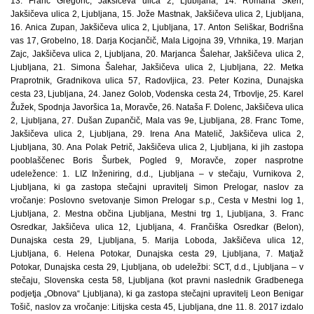
13. Franc Gregorič, Jakšičeva ulica 2, Ljubljana, 14. Romana Škerl,
Jakšičeva ulica 2, Ljubljana, 15. Jože Mastnak, Jakšičeva ulica 2, Ljubljana,
16. Anica Zupan, Jakšičeva ulica 2, Ljubljana, 17. Anton Seliškar, Bodrišna
vas 17, Grobelno, 18. Darja Kocjančič, Mala Ligojna 39, Vrhnika, 19. Marjan
Zajc, Jakšičeva ulica 2, Ljubljana, 20. Marjanca Šalehar, Jakšičeva ulica 2,
Ljubljana, 21. Simona Šalehar, Jakšičeva ulica 2, Ljubljana, 22. Metka
Praprotnik, Gradnikova ulica 57, Radovljica, 23. Peter Kozina, Dunajska
cesta 23, Ljubljana, 24. Janez Golob, Vodenska cesta 24, Trbovlje, 25. Karel
Žužek, Spodnja Javoršica 1a, Moravče, 26. Nataša F. Dolenc, Jakšičeva ulica
2, Ljubljana, 27. Dušan Zupančič, Mala vas 9e, Ljubljana, 28. Franc Tome,
Jakšičeva ulica 2, Ljubljana, 29. Irena Ana Matelič, Jakšičeva ulica 2,
Ljubljana, 30. Ana Polak Petrič, Jakšičeva ulica 2, Ljubljana, ki jih zastopa
pooblaščenec Boris Šurbek, Pogled 9, Moravče, zoper nasprotne
udeležence: 1. LIZ Inženiring, d.d., Ljubljana – v stečaju, Vurnikova 2,
Ljubljana, ki ga zastopa stečajni upravitelj Simon Prelogar, naslov za
vročanje: Poslovno svetovanje Simon Prelogar s.p., Cesta v Mestni log 1,
Ljubljana, 2. Mestna občina Ljubljana, Mestni trg 1, Ljubljana, 3. Franc
Osredkar, Jakšičeva ulica 12, Ljubljana, 4. Frančiška Osredkar (Belon),
Dunajska cesta 29, Ljubljana, 5. Marija Loboda, Jakšičeva ulica 12,
Ljubljana, 6. Helena Potokar, Dunajska cesta 29, Ljubljana, 7. Matjaž
Potokar, Dunajska cesta 29, Ljubljana, ob udeležbi: SCT, d.d., Ljubljana – v
stečaju, Slovenska cesta 58, Ljubljana (kot pravni naslednik Gradbenega
podjetja „Obnova“ Ljubljana), ki ga zastopa stečajni upravitelj Leon Benigar
Tošič, naslov za vročanje: Litijska cesta 45, Ljubljana, dne 11. 8. 2017 izdalo