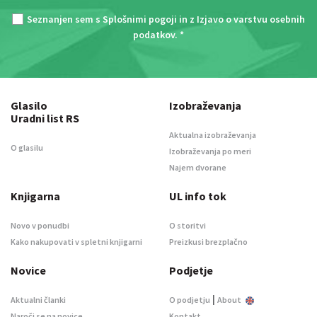
Seznanjen sem s
Splošnimi pogoji
in z
Izjavo o varstvu osebnih
podatkov
. *
Glasilo
Izobraževanja
Uradni list RS
Aktualna izobraževanja
O glasilu
Izobraževanja po meri
Najem dvorane
Knjigarna
UL info tok
Novo v ponudbi
O storitvi
Kako nakupovati v spletni knjigarni
Preizkusi brezplačno
Novice
Podjetje
|
Aktualni članki
O podjetju
About
Naroči se na novice
Kontakt