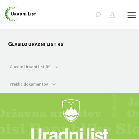
G
LASILO URADNI LIST RS
Glasilo Uradni list RS
Preklic dokumentov