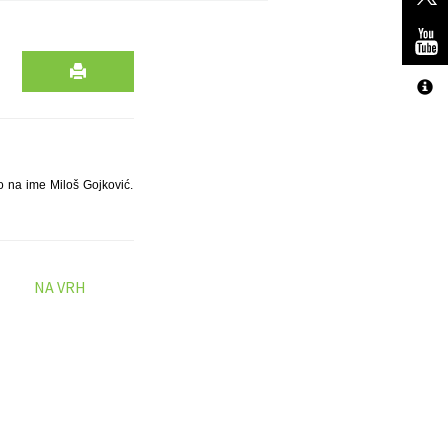
o na ime Miloš Gojković.
NA VRH