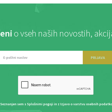
eni
o vseh naših novostih, akci
PRIJAVA
Seznanjen sem s
Splošnimi pogoji
in z
Izjavo o varstvu osebnih podatk