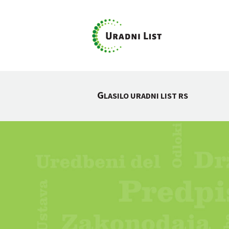
G
LASILO URADNI LIST RS