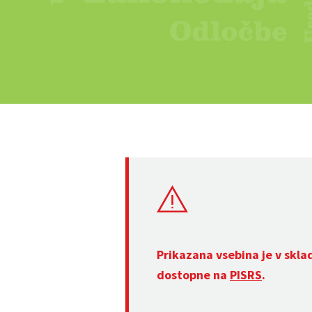
Prikazana vsebina je v skla
dostopne na
PISRS
.