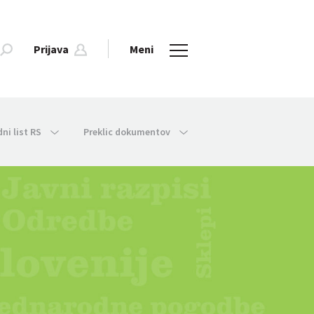
Prijava
Meni
dni list RS
Preklic dokumentov