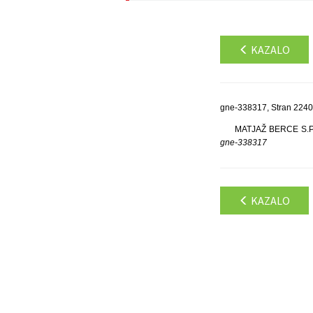
KAZALO
gne-338317, Stran 2240
MATJAŽ BERCE S.P., 
gne-338317
KAZALO