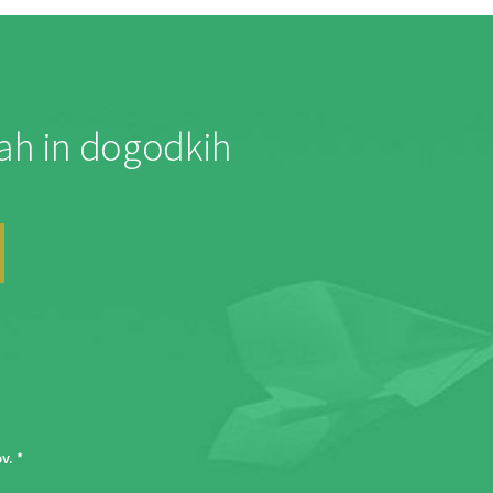
jah in dogodkih
ov
. *