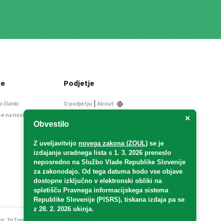
ce
Podjetje
|
i članki
O podjetju
About
se na novice
Kontakt
×
Obvestilo
Informacije javnega
značaja
Z uveljavitvijo
novega zakona (ZOUL)
se je
Oglaševanje
izdajanje uradnega lista s 1. 3. 2026 preneslo
Splošni pogoji
neposredno
na Službo Vlade Republike Slovenije
Izjava o varstvu osebnih
za zakonodajo
. Od tega datuma bodo vse objave
podatkov
dostopne izključno v elektronski obliki na
spletišču Pravnega informacijskega sistema
E-dražbe
Republike Slovenije (PISRS), tiskana izdaja pa se
z 28. 2. 2026 ukinja.
ji:
TriTim spletna agencija
v sodelovanju z 2Mobile