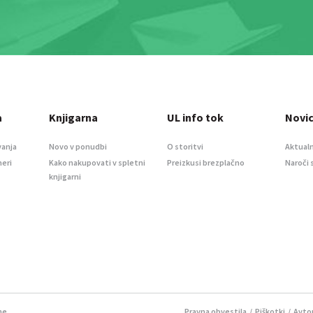
a
Knjigarna
UL info tok
Novi
vanja
Novo v ponudbi
O storitvi
Aktualn
meri
Kako nakupovati v spletni
Preizkusi brezplačno
Naroči 
knjigarni
ne.
Pravna obvestila
/
Piškotki
/ Avtor