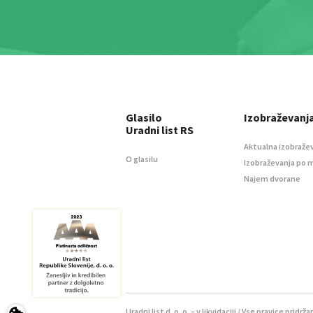
Glasilo
Izobraževanj
Uradni list RS
Aktualna izobraže
O glasilu
Izobraževanja po 
Najem dvorane
Uradni list d. o. o. – v likvidaciji / Vse pravice pridrža