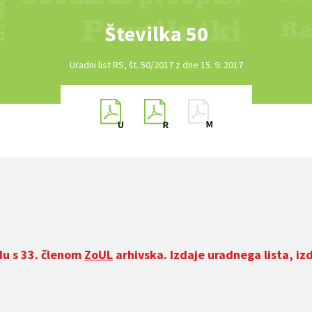
Številka 50
Uradni list RS, št. 50/2017 z dne 15. 9. 2017
du s 33. členom
ZoUL
arhivska. Izdaje uradnega lista, iz