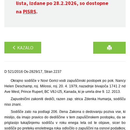
lista, izdane po 28.2.2026, so dostopne
na
PISRS
.
KAZALO
D 521/2016 Os-2829/17, Stran 2237
Okrajno sodišče v Novi Gorici vodi zapuščinski postopek po pok. Nancy
Helen Deschamp, roj. Milossi, roj. 20. 4. 1979, nazadnje bivajoča 1741 2 nd
Ave West, Prince Rupert, BC V8J-IJ5, Kanada, ki je umrla dne 9. 12. 2013.
Zapustničini zakoniti dediči, razen zap. strica Zdenka Humarja, sodišču
niso znani.
Sodišče zato na podlagi 206. člena Zakona o dedovanju poziva vse, ki
mislijo, da imajo pravico do dediščine v tem zapuščinskem postopku, da se
priglasijo tukajšnjemu sodišču v roku enega leta od te objave, sicer bo
sodišče po preteku enoletnega roka odločilo o zapuščini na osnovi podatkov,