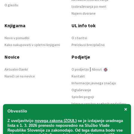
O glasilu
Izobraževanja po meri
Najem dvorane
Knjigarna
UL info tok
Novo v ponudbi
O storitvi
Kako nakupovati v spletni knjigarni
Preizkusi brezplačno
Novice
Podjetje
|
Aktualni članki
O podjetju
About
Naroči se na novice
Kontakt
Informacije javnega značaja
Oglaševanje
Splošni pogoji
Izjava o varstvu osebnih podatkov
×
E-dražbe
Obvestilo
Z uveljavitvijo
novega zakona (ZOUL)
se je
izdajanje uradnega
lista s 1. 3. 2026 preneslo
neposredno
na Službo Vlade
Republike Slovenije za zakonodajo
. Od tega datuma bodo vse