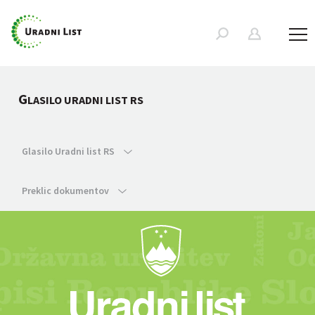
G
LASILO URADNI LIST RS
Glasilo Uradni list RS
Preklic dokumentov