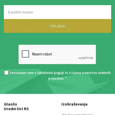
PRIJAVA
Seznanjen sem s
Splošnimi pogoji
in z
Izjavo o varstvu osebnih
podatkov
. *
Glasilo
Izobraževanja
Uradni list RS
Aktualna izobraževanja