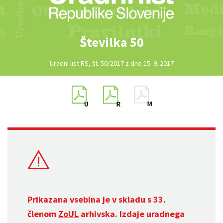
Številka 50
Uradni list RS, št. 50/2017 z dne 15. 9. 2017
Prikazana vsebina je v skladu s 33.
členom
ZoUL
arhivska. Izdaje uradnega