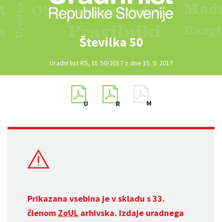
Številka 50
Uradni list RS, št. 50/2017 z dne 15. 9. 2017
Prikazana vsebina je v skladu s 33.
členom
ZoUL
arhivska. Izdaje uradnega