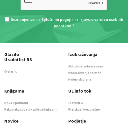
Seznanjen sem s
Splošnimi pogoji
in z
Izjavo o varstvu osebnih
podatkov
. *
Glasilo
Izobraževanja
Uradni list RS
Aktualna izobraževanja
O glasilu
Izobraževanja po meri
Najem dvorane
Knjigarna
UL info tok
Novo v ponudbi
O storitvi
Kako nakupovati v spletni knjigarni
Preizkusi brezplačno
Novice
Podjetje