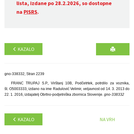
lista, izdane po 28.2.2026, so dostopne
na
PISRS
.
KAZALO
gno-338332, Stran 2239
FRANC TRUPAJ S.P., Virštanj 10B, Podčetrtek, potrdilo za voznika,
št. O5003333, izdano na ime Radulović Velimir, veljavnost od 14. 3. 2013 do
22. 1. 2016, izdajatelj Obrtno-podjetniška zbornica Slovenije.
gno-338332
KAZALO
NA VRH