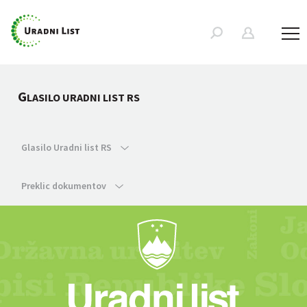
G
LASILO URADNI LIST RS
Glasilo Uradni list RS
Preklic dokumentov