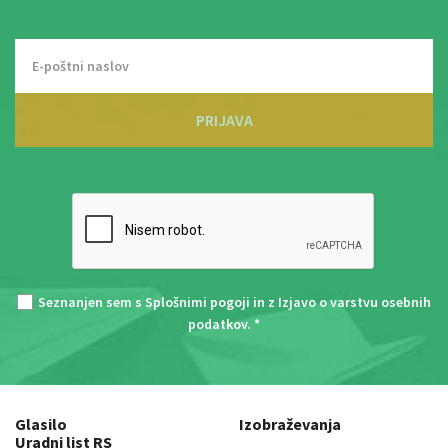
PRIJAVA
Seznanjen sem s
Splošnimi pogoji
in z
Izjavo o varstvu osebnih
podatkov
. *
Glasilo
Izobraževanja
Uradni list RS