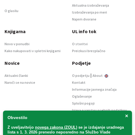
Aktualna izobraževanja
O glasilu
Izobraževanja po meri
Najem dvorane
Knjigarna
UL info tok
Novo v ponudbi
O storitvi
Kako nakupovati v spletni knjigarni
Preizkusi brezplačno
Novice
Podjetje
|
Aktualni članki
O podjetju
About
Naroči se na novice
Kontakt
Informacije javnega značaja
Oglaševanje
Splošni pogoji
Izjava o varstvu osebnih podatkov
×
E-dražbe
Obvestilo
Z uveljavitvijo
novega zakona (ZOUL)
se je
izdajanje uradnega
lista s 1. 3. 2026 preneslo
neposredno
na Službo Vlade