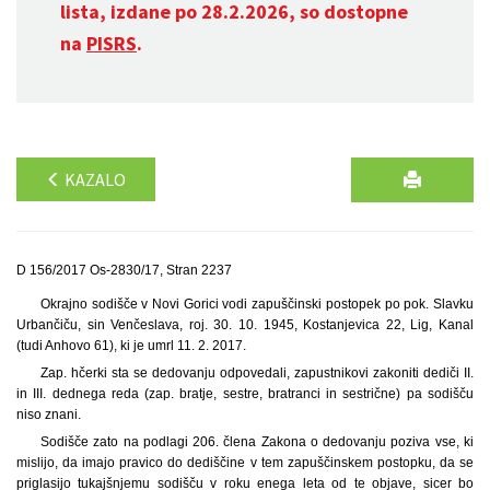
lista, izdane po 28.2.2026, so dostopne
na
PISRS
.
KAZALO
D 156/2017 Os-2830/17, Stran 2237
Okrajno sodišče v Novi Gorici vodi zapuščinski postopek po pok. Slavku
Urbančiču, sin Venčeslava, roj. 30. 10. 1945, Kostanjevica 22, Lig, Kanal
(tudi Anhovo 61), ki je umrl 11. 2. 2017.
Zap. hčerki sta se dedovanju odpovedali, zapustnikovi zakoniti dediči II.
in III. dednega reda (zap. bratje, sestre, bratranci in sestrične) pa sodišču
niso znani.
Sodišče zato na podlagi 206. člena Zakona o dedovanju poziva vse, ki
mislijo, da imajo pravico do dediščine v tem zapuščinskem postopku, da se
priglasijo tukajšnjemu sodišču v roku enega leta od te objave, sicer bo