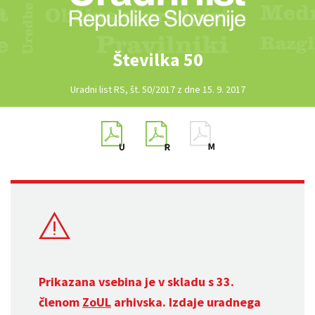
Številka 50
Uradni list RS, št. 50/2017 z dne 15. 9. 2017
Prikazana vsebina je v skladu s 33.
členom
ZoUL
arhivska. Izdaje uradnega