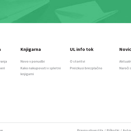
a
Knjigarna
UL info tok
Novi
vanja
Novo v ponudbi
O storitvi
Aktualn
meri
Kako nakupovati v spletni
Preizkusi brezplačno
Naroči 
knjigarni
ne.
Pravna obvestila
/
Piškotki
/ Avtor