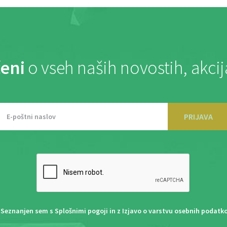
eni
o vseh naših novostih, akci
PRIJAVA
Seznanjen sem s
Splošnimi pogoji
in z
Izjavo o varstvu osebnih podatk