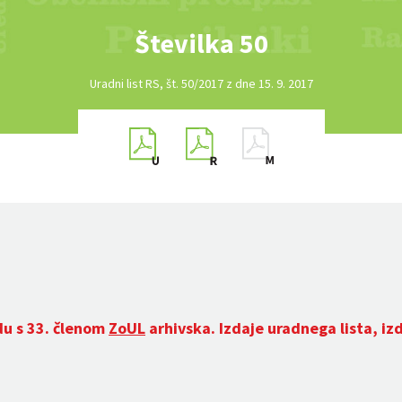
Številka 50
Uradni list RS, št. 50/2017 z dne 15. 9. 2017
du s 33. členom
ZoUL
arhivska. Izdaje uradnega lista, iz