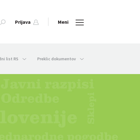
Prijava
Meni
dni list RS
Preklic dokumentov