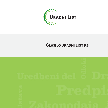
G
LASILO URADNI LIST RS