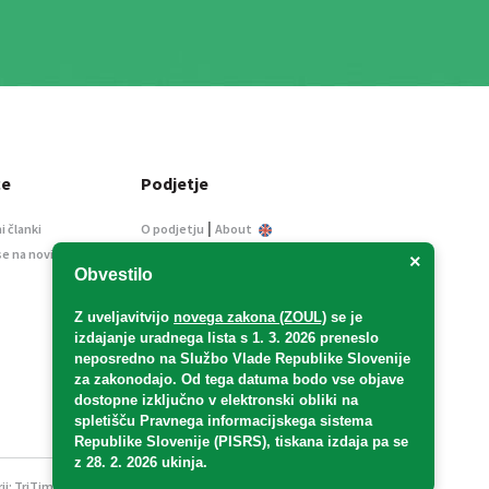
ce
Podjetje
|
i članki
O podjetju
About
se na novice
Kontakt
×
Obvestilo
Informacije javnega
značaja
Z uveljavitvijo
novega zakona (ZOUL)
se je
Oglaševanje
izdajanje uradnega lista s 1. 3. 2026 preneslo
Splošni pogoji
neposredno
na Službo Vlade Republike Slovenije
Izjava o varstvu osebnih
za zakonodajo
. Od tega datuma bodo vse objave
podatkov
dostopne izključno v elektronski obliki na
spletišču Pravnega informacijskega sistema
E-dražbe
Republike Slovenije (PISRS), tiskana izdaja pa se
z 28. 2. 2026 ukinja.
ji:
TriTim spletna agencija
v sodelovanju z 2Mobile