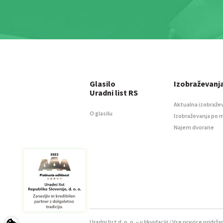
Glasilo
Izobraževanj
Uradni list RS
Aktualna izobraže
O glasilu
Izobraževanja po 
Najem dvorane
Uradni list d. o. o. – v likvidaciji / Vse pravice pridrža