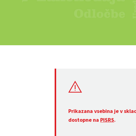
Prikazana vsebina je v skla
dostopne na
PISRS
.