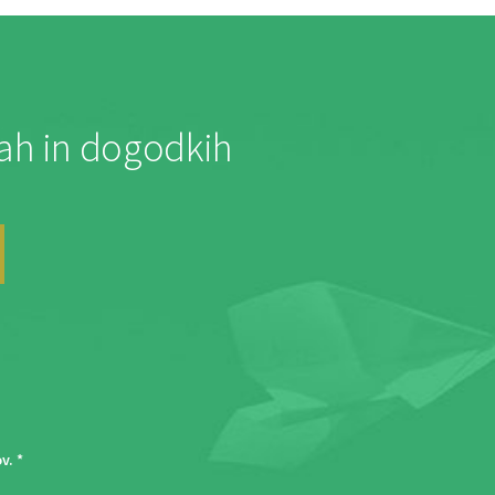
jah in dogodkih
ov
. *