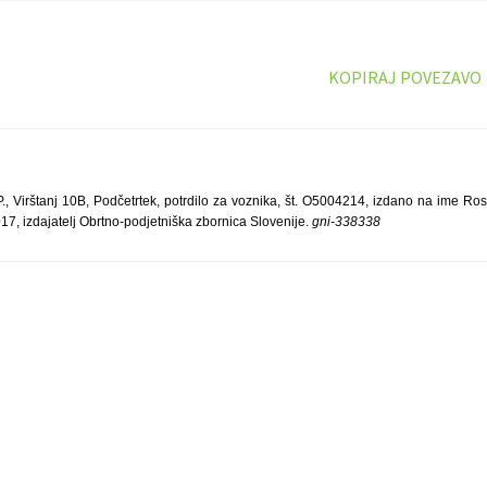
KOPIRAJ POVEZAVO
Virštanj 10B, Podčetrtek, potrdilo za voznika, št. O5004214, izdano na ime Rosi
017, izdajatelj Obrtno-podjetniška zbornica Slovenije.
gni-338338