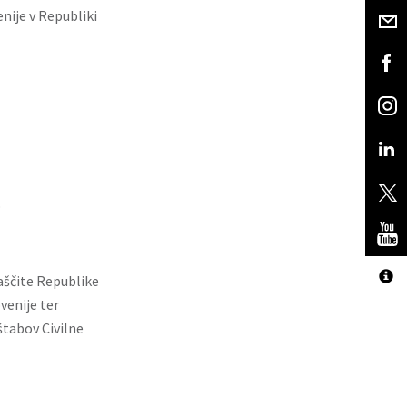
nije v Republiki
o
aščite Republike
venije ter
štabov Civilne