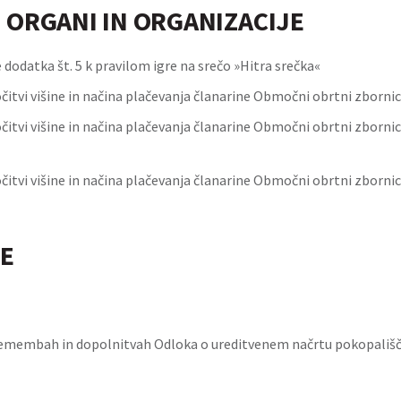
 ORGANI IN ORGANIZACIJE
odatka št. 5 k pravilom igre na srečo »Hitra srečka«
čitvi višine in načina plačevanja članarine Območni obrtni zbornici
čitvi višine in načina plačevanja članarine Območni obrtni zborni
čitvi višine in načina plačevanja članarine Območni obrtni zbornic
E
emembah in dopolnitvah Odloka o ureditvenem načrtu pokopališča