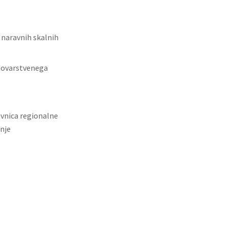
v naravnih skalnih
odovarstvenega
avnica regionalne
nje