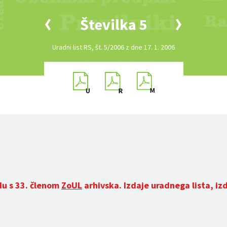
Številka 5
Uradni list RS, št. 5/2006 z dne 17. 1. 2006
du s 33. členom
ZoUL
arhivska. Izdaje uradnega lista, iz