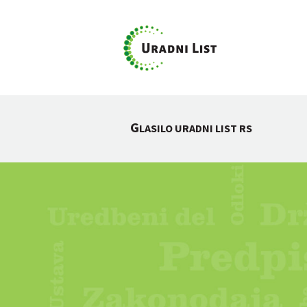
G
LASILO URADNI LIST RS