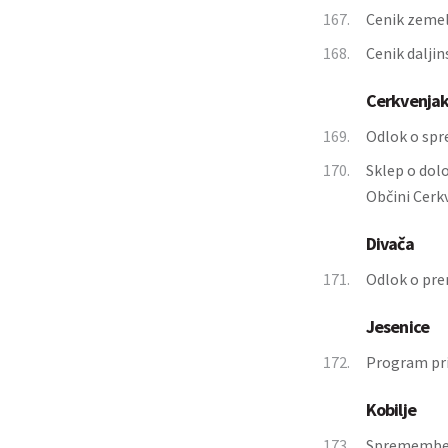
167.
Cenik zemel
168.
Cenik dalji
Cerkvenja
169.
Odlok o spr
170.
Sklep o dol
Občini Cerk
Divača
171.
Odlok o pre
Jesenice
172.
Program pri
Kobilje
173.
Spremembe 