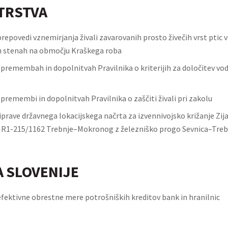
TRSTVA
prepovedi vznemirjanja živali zavarovanih prosto živečih vrst ptic 
 stenah na območju Kraškega roba
 spremembah in dopolnitvah Pravilnika o kriterijih za določitev v
spremembi in dopolnitvah Pravilnika o zaščiti živali pri zakolu
prave državnega lokacijskega načrta za izvennivojsko križanje Zij
da R1-215/1162 Trebnje–Mokronog z železniško progo Sevnica–Treb
 SLOVENIJE
fektivne obrestne mere potrošniških kreditov bank in hranilnic