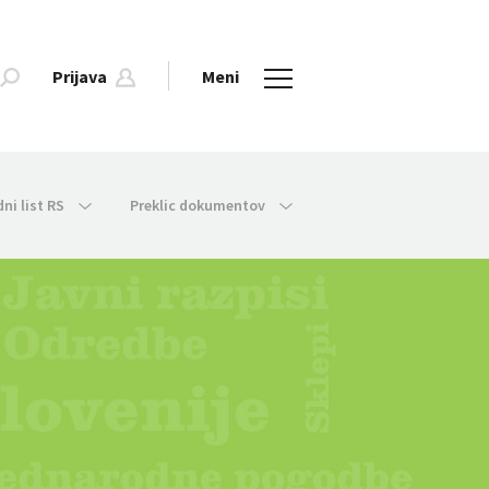
Prijava
Meni
dni list RS
Preklic dokumentov