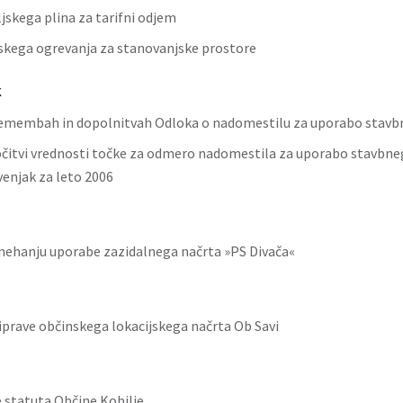
jskega plina za tarifni odjem
nskega ogrevanja za stanovanjske prostore
k
emembah in dopolnitvah Odloka o nadomestilu za uporabo stavb
očitvi vrednosti točke za odmero nadomestila za uporabo stavbneg
venjak za leto 2006
nehanju uporabe zazidalnega načrta »PS Divača«
prave občinskega lokacijskega načrta Ob Savi
statuta Občine Kobilje