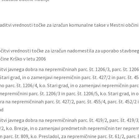
aditvi vrednosti točke za izračun komunalne takse v Mestni občini
očitvi vrednosti točke za izračun nadomestila za uporabo stavbneg
ine Krško v letu 2006
itvi javnega dobra na nepremičninah parc. št. 1206/3, parc. št. 1206/
 Stari grad, in o zamenjavi nepremičnin parc. št. 427/2 in parc. št. 4
 parc. št. 1206/4, k.o. Stari grad, in o zamenjavi nepremičnin parc. 
nepremičnini parc. št. 1206/3 in parc. št. 1206/5, k.o. Stari grad, in 
a na nepremičninah parc. št. 427/2, parc. št. 455/4, parc. št. 452/2 in
ad
itvi javnega dobra na nepremičninah parc. št. 419/2, parc. št. 419/3, 
0/2, k.o. Brezje, in o zamenjavi predmetnih nepremičnin ter nepremi
in parc. št. 809, k.o. Presladol, za nepremičnine parc. št. 61/2, parc. š