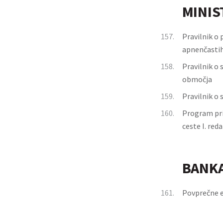
MINIS
157.
Pravilnik o 
apnenčastih
158.
Pravilnik o
območja
159.
Pravilnik o 
160.
Program pri
ceste I. re
BANKA
161.
Povprečne e