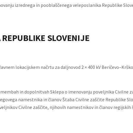
ovanju izrednega in pooblaščenega veleposlanika Republike Slove
 REPUBLIKE SLOVENIJE
žavnem lokacijskem načrtu za daljnovod 2 × 400 kV Beričevo–Kršk
emembah in dopolnitvah Sklepa o imenovanju poveljnika Civilne z
jegovega namestnika in članov Štaba Civilne zaščite Republike Slo
veljnikov Civilne zaščite, njihovih namestnikov in članov regijskih 