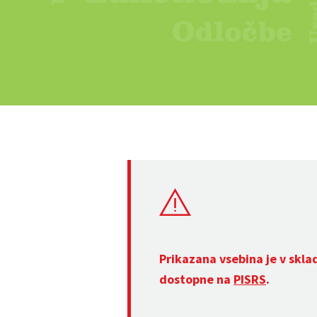
Prikazana vsebina je v skla
dostopne na
PISRS
.