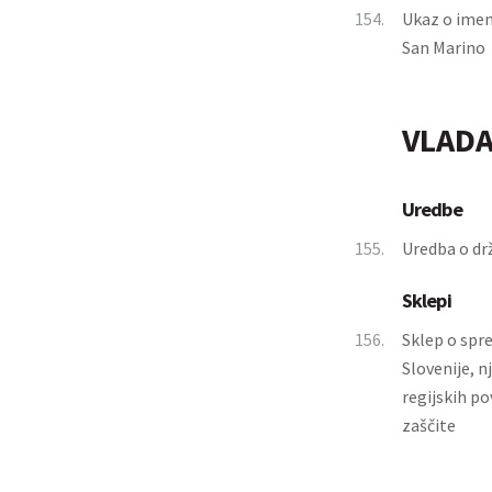
154.
Ukaz o imen
San Marino
VLADA
Uredbe
155.
Uredba o dr
Sklepi
156.
Sklep o spr
Slovenije, n
regijskih po
zaščite