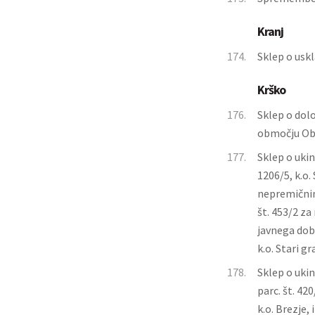
Kranj
174.
Sklep o uskl
Krško
176.
Sklep o dol
območju Obč
177.
Sklep o ukin
1206/5, k.o.
nepremičnino
št. 453/2 za 
javnega dobr
k.o. Stari gr
178.
Sklep o ukin
parc. št. 42
k.o. Brezje, 