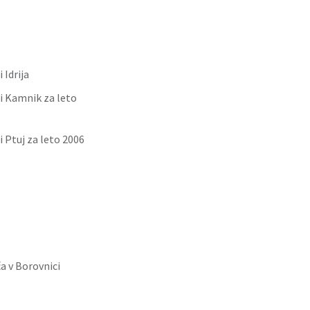
 Idrija
ci Kamnik za leto
i Ptuj za leto 2006
 v Borovnici