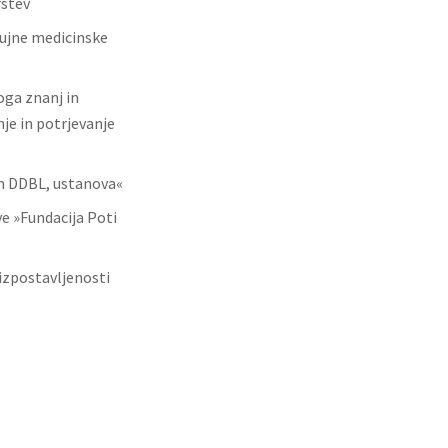
rstev
nujne medicinske
ga znanj in
je in potrjevanje
om DDBL, ustanova«
e »Fundacija Poti
izpostavljenosti