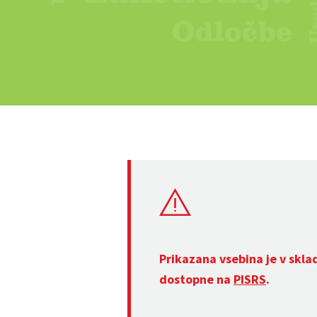
Prikazana vsebina je v skla
dostopne na
PISRS
.