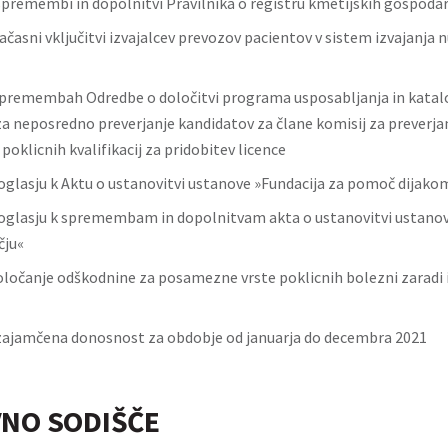
 spremembi in dopolnitvi Pravilnika o registru kmetijskih gospoda
časni vključitvi izvajalcev prevozov pacientov v sistem izvajanja 
premembah Odredbe o določitvi programa usposabljanja in katalo
a neposredno preverjanje kandidatov za člane komisij za preverjan
poklicnih kvalifikacij za pridobitev licence
oglasju k Aktu o ustanovitvi ustanove »Fundacija za pomoč dijak
oglasju k spremembam in dopolnitvam akta o ustanovitvi ustanov
čju«
ločanje odškodnine za posamezne vrste poklicnih bolezni zaradi 
ajamčena donosnost za obdobje od januarja do decembra 2021
NO SODIŠČE