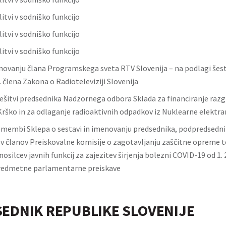
litvi v sodniško funkcijo
litvi v sodniško funkcijo
litvi v sodniško funkcijo
novanju člana Programskega sveta RTV Slovenija – na podlagi šest
 člena Zakona o Radioteleviziji Slovenija
rešitvi predsednika Nadzornega odbora Sklada za financiranje raz
Krško in za odlaganje radioaktivnih odpadkov iz Nuklearne elektra
emembi Sklepa o sestavi in imenovanju predsednika, podpredsednik
 članov Preiskovalne komisije o zagotavljanju zaščitne opreme t
n nosilcev javnih funkcij za zajezitev širjenja bolezni COVID-19 od 1. 
redmetne parlamentarne preiskave
EDNIK REPUBLIKE SLOVENIJE