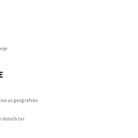
nije
E
lina za geografsko
h določb ter