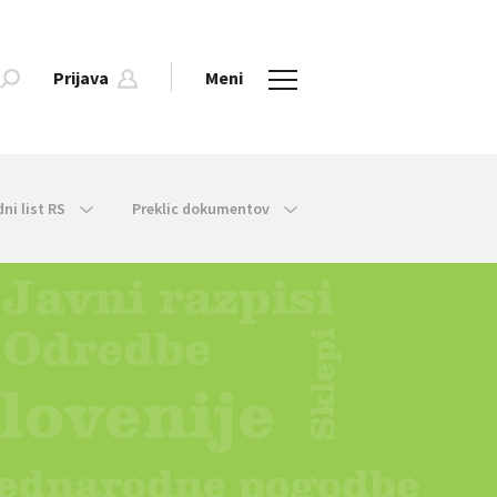
Prijava
Meni
dni list RS
Preklic dokumentov