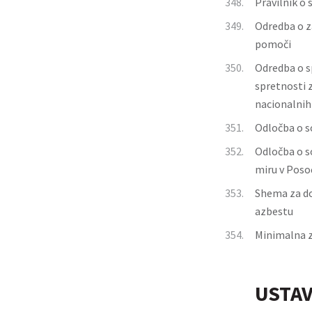
348.
Pravilnik o
349.
Odredba o za
pomoči
350.
Odredba o s
spretnosti z
nacionalnih 
351.
Odločba o s
352.
Odločba o s
miru v Poso
353.
Shema za do
azbestu
354.
Minimalna z
USTAV