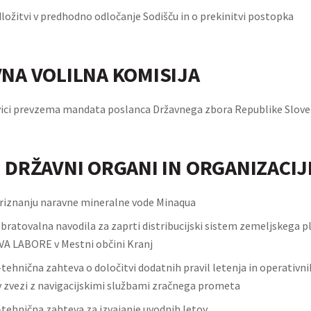
ložitvi v predhodno odločanje Sodišču in o prekinitvi postopka
NA VOLILNA KOMISIJA
vici prevzema mandata poslanca Državnega zbora Republike Slove
 DRŽAVNI ORGANI IN ORGANIZACIJ
riznanju naravne mineralne vode Minaqua
bratovalna navodila za zaprti distribucijski sistem zemeljskega p
A LABORE v Mestni občini Kranj
ehnična zahteva o določitvi dodatnih pravil letenja in operativni
 zvezi z navigacijskimi službami zračnega prometa
tehnična zahteva za izvajanje uvodnih letov