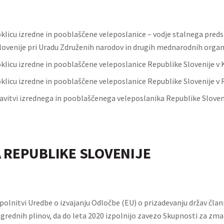
klicu izredne in pooblaščene veleposlanice – vodje stalnega preds
lovenije pri Uradu Združenih narodov in drugih mednarodnih organi
klicu izredne in pooblaščene veleposlanice Republike Slovenije v 
klicu izredne in pooblaščene veleposlanice Republike Slovenije v 
avitvi izrednega in pooblaščenega veleposlanika Republike Sloveni
 REPUBLIKE SLOVENIJE
polnitvi Uredbe o izvajanju Odločbe (EU) o prizadevanju držav član
grednih plinov, da do leta 2020 izpolnijo zavezo Skupnosti za zma