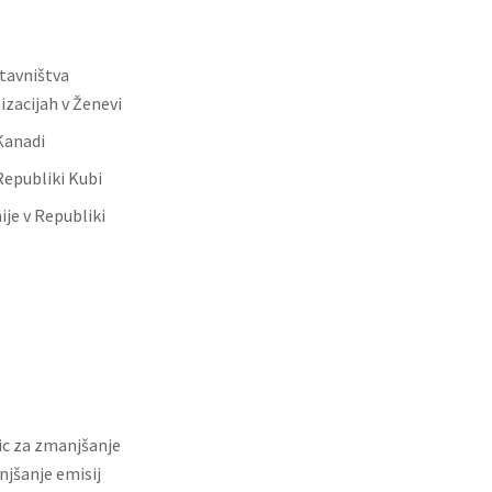
tavništva
zacijah v Ženevi
Kanadi
Republiki Kubi
je v Republiki
ic za zmanjšanje
njšanje emisij