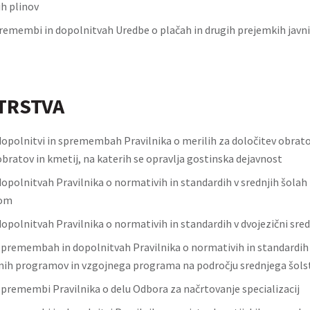
h plinov
remembi in dopolnitvah Uredbe o plačah in drugih prejemkih javn
TRSTVA
 dopolnitvi in spremembah Pravilnika o merilih za določitev obrat
bratov in kmetij, na katerih se opravlja gostinska dejavnost
dopolnitvah Pravilnika o normativih in standardih v srednjih šolah 
kom
dopolnitvah Pravilnika o normativih in standardih v dvojezični sredn
 spremembah in dopolnitvah Pravilnika o normativih in standardih 
nih programov in vzgojnega programa na področju srednjega šols
spremembi Pravilnika o delu Odbora za načrtovanje specializacij