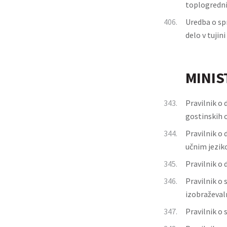
toplogredni
406.
Uredba o sp
delo v tujini
MINIS
343.
Pravilnik o
gostinskih o
344.
Pravilnik o 
učnim jezi
345.
Pravilnik o 
346.
Pravilnik o
izobraževal
347.
Pravilnik o 