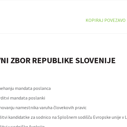
KOPIRAJ POVEZAVO
NI ZBOR REPUBLIKE SLOVENIJE
nehanju mandata poslanca
rditvi mandata poslanki
novanju namestnika varuha človekovih pravic
olitvi kandidatke za sodnico na Splošnem sodišču Evropske unije 
litvi v sodniško funkcijo