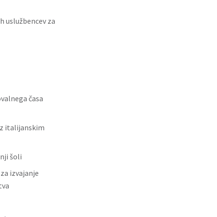
ih uslužbencev za
ovalnega časa
z italijanskim
ji šoli
za izvajanje
tva