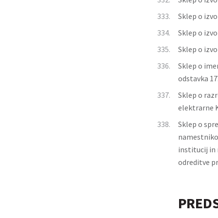
333.
Sklep o izvo
334.
Sklep o izvo
335.
Sklep o izvo
336.
Sklep o ime
odstavka 17.
337.
Sklep o raz
elektrarne 
338.
Sklep o spr
namestnikov
institucij i
odreditve p
PREDS