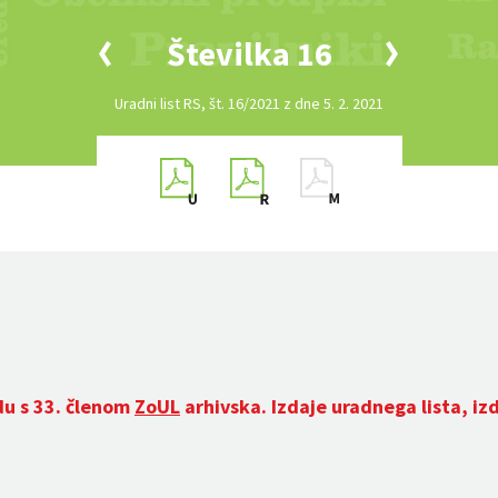
Številka 16
Uradni list RS, št. 16/2021 z dne 5. 2. 2021
du s 33. členom
ZoUL
arhivska. Izdaje uradnega lista, iz