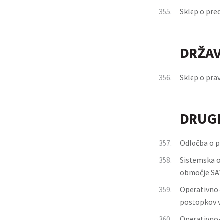
355.
Sklep o pred
DRŽAV
356.
Sklep o pra
DRUGI
357.
Odločba o p
358.
Sistemska o
območje SAV
359.
Operativno-t
postopkov v
360.
Operativno-