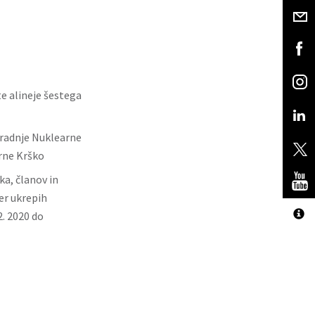
e alineje šestega
gradnje Nuklearne
rne Krško
a, članov in
er ukrepih
2. 2020 do