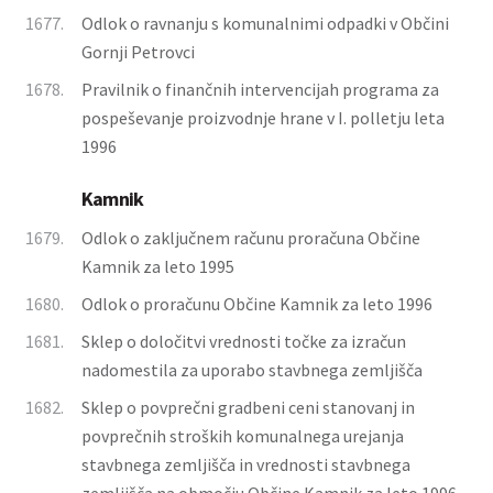
1677.
Odlok o ravnanju s komunalnimi odpadki v Občini
Gornji Petrovci
1678.
Pravilnik o finančnih intervencijah programa za
pospeševanje proizvodnje hrane v I. polletju leta
1996
Kamnik
1679.
Odlok o zaključnem računu proračuna Občine
Kamnik za leto 1995
1680.
Odlok o proračunu Občine Kamnik za leto 1996
1681.
Sklep o določitvi vrednosti točke za izračun
nadomestila za uporabo stavbnega zemljišča
1682.
Sklep o povprečni gradbeni ceni stanovanj in
povprečnih stroških komunalnega urejanja
stavbnega zemljišča in vrednosti stavbnega