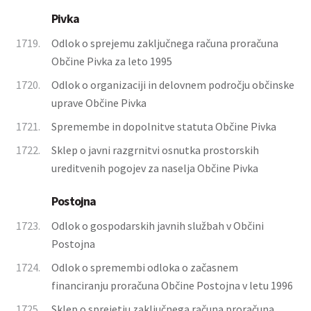
Pivka
1719.
Odlok o sprejemu zaključnega računa proračuna
Občine Pivka za leto 1995
1720.
Odlok o organizaciji in delovnem področju občinske
uprave Občine Pivka
1721.
Spremembe in dopolnitve statuta Občine Pivka
1722.
Sklep o javni razgrnitvi osnutka prostorskih
ureditvenih pogojev za naselja Občine Pivka
Postojna
1723.
Odlok o gospodarskih javnih službah v Občini
Postojna
1724.
Odlok o spremembi odloka o začasnem
financiranju proračuna Občine Postojna v letu 1996
1725.
Sklep o sprejetju zaključnega računa proračuna