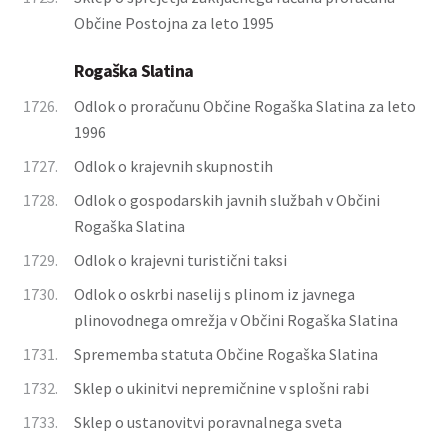
Občine Postojna za leto 1995
Rogaška Slatina
1726.
Odlok o proračunu Občine Rogaška Slatina za leto
1996
1727.
Odlok o krajevnih skupnostih
1728.
Odlok o gospodarskih javnih službah v Občini
Rogaška Slatina
1729.
Odlok o krajevni turistični taksi
1730.
Odlok o oskrbi naselij s plinom iz javnega
plinovodnega omrežja v Občini Rogaška Slatina
1731.
Sprememba statuta Občine Rogaška Slatina
1732.
Sklep o ukinitvi nepremičnine v splošni rabi
1733.
Sklep o ustanovitvi poravnalnega sveta