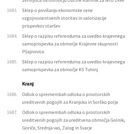
zemljišča na območju Občine Kamnik za leto 1996
1683.
Sklep o povišanju ekonomske cene
vzgojnovarstvenih storitev in valorizacije
prispevkov staršev
1684.
Sklep o razpisu referenduma za uvedbo krajevnega
samoprispevka za območje Krajevne skupnosti
Pšajnovica
1685.
Sklep o razpisu referenduma za uvedbo krajevnega
samoprispevka za območje KS Tuhinj
Kranj
1686.
Odlok o spremembah odloka o prostorskih
ureditvenih pogojih za Kranjsko in Sorško polje
1687.
Odlok o spremembah odloka o prostorskih
ureditvenih pogojih za ureditvena območja Golnik,
Goriče, Srednja vas, Zalog in Svarje