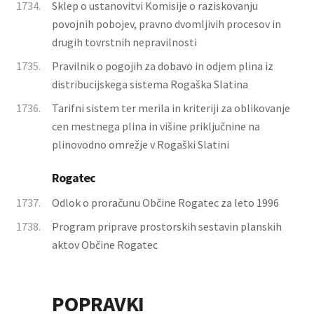
1734.
Sklep o ustanovitvi Komisije o raziskovanju
povojnih pobojev, pravno dvomljivih procesov in
drugih tovrstnih nepravilnosti
1735.
Pravilnik o pogojih za dobavo in odjem plina iz
distribucijskega sistema Rogaška Slatina
1736.
Tarifni sistem ter merila in kriteriji za oblikovanje
cen mestnega plina in višine priključnine na
plinovodno omrežje v Rogaški Slatini
Rogatec
1737.
Odlok o proračunu Občine Rogatec za leto 1996
1738.
Program priprave prostorskih sestavin planskih
aktov Občine Rogatec
POPRAVKI