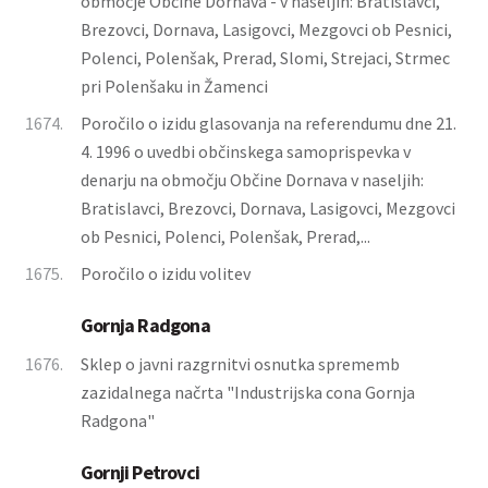
območje Občine Dornava - v naseljih: Bratislavci,
Brezovci, Dornava, Lasigovci, Mezgovci ob Pesnici,
Polenci, Polenšak, Prerad, Slomi, Strejaci, Strmec
pri Polenšaku in Žamenci
1674.
Poročilo o izidu glasovanja na referendumu dne 21.
4. 1996 o uvedbi občinskega samoprispevka v
denarju na območju Občine Dornava v naseljih:
Bratislavci, Brezovci, Dornava, Lasigovci, Mezgovci
ob Pesnici, Polenci, Polenšak, Prerad,...
1675.
Poročilo o izidu volitev
Gornja Radgona
1676.
Sklep o javni razgrnitvi osnutka sprememb
zazidalnega načrta "Industrijska cona Gornja
Radgona"
Gornji Petrovci