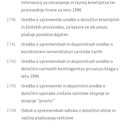
intervencij za ohranjanje in razvoj kmetijstva ter
proizvodnjo hrane za leto 1996
1740.
Uredba o spremembi uredbe o določitvi kmetijskih
in živilskih proizvodov, za katere se ob uvozu
plačuje posebna dajatev
1741.
Uredba o spremembah in dopolnitvah uredbe o
kombinirani nomenklaturi carinske tarife
1742.
Uredba o spremembah in dopolnitvah uredbe o
določitvi carinskih kontingentov pri uvozu blaga v
letu 1996
1743.
Uredba o spremembi in dopolnitvi uredbe o
določitvi uporabe znižane carinske stopnje in
stopnje "prosto"
1744.
Odlok o spremembah odloka o določitvi višine in
načina plačevanja cestnine