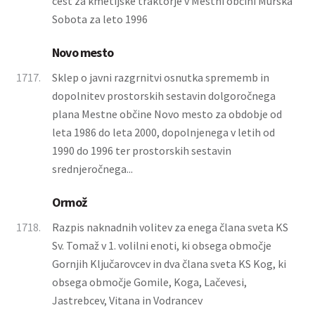
cest za kmetijske traktorje v Mestni občini Murska
Sobota za leto 1996
Novo mesto
1717.
Sklep o javni razgrnitvi osnutka sprememb in
dopolnitev prostorskih sestavin dolgoročnega
plana Mestne občine Novo mesto za obdobje od
leta 1986 do leta 2000, dopolnjenega v letih od
1990 do 1996 ter prostorskih sestavin
srednjeročnega...
Ormož
1718.
Razpis naknadnih volitev za enega člana sveta KS
Sv. Tomaž v 1. volilni enoti, ki obsega območje
Gornjih Ključarovcev in dva člana sveta KS Kog, ki
obsega območje Gomile, Koga, Lačevesi,
Jastrebcev, Vitana in Vodrancev