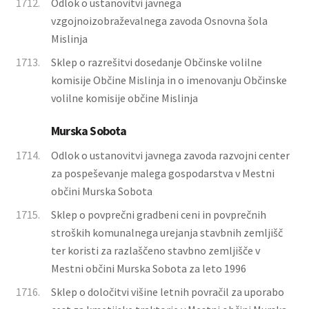
1712.
Odlok o ustanovitvi javnega
vzgojnoizobraževalnega zavoda Osnovna šola
Mislinja
1713.
Sklep o razrešitvi dosedanje Občinske volilne
komisije Občine Mislinja in o imenovanju Občinske
volilne komisije občine Mislinja
Murska Sobota
1714.
Odlok o ustanovitvi javnega zavoda razvojni center
za pospeševanje malega gospodarstva v Mestni
občini Murska Sobota
1715.
Sklep o povprečni gradbeni ceni in povprečnih
stroških komunalnega urejanja stavbnih zemljišč
ter koristi za razlaščeno stavbno zemljišče v
Mestni občini Murska Sobota za leto 1996
1716.
Sklep o določitvi višine letnih povračil za uporabo