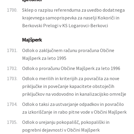
1700.
Sklep o razpisu referenduma za uvedbo dodatnega
krajevnega samoprispevka za naselji Kokoriči in
Berkovski Prelogi v KS Logarovci-Berkovci
Majšperk
1701.
Odlok o zaključnem računu proračuna Občine
Majšperk za leto 1995
1702.
Odlok o proračunu Občine Majšperk za leto 1996
1703.
Odlok o merilih in kriterijih za povračila za nove
priključke in povečanje kapacitete obstoječih
priključkov na vodovodno in kanalizacijsko omrežje
1704.
Odlok o taksi za ustvarjanje odpadkov in povračilo
za izkoriščanje in rabo pitne vode v Občini Majšperk
1705.
Odlok o urejanju pokopališč, pokopališki in
pogrebni dejavnosti v Občini Majšperk