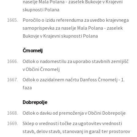
naselje Mala Polana - zaselek Bukovje v Krajevni
skupnosti Polana
1665.
Poročilo o izidu referenduma za uvedbo krajevnega
samoprispevka za naselje Mala Polana - zaselek
Bukovje v Krajevni skupnosti Polana
Črnomelj
1666.
Odlok o nadomestilu za uporabo stavbnih zemljišč
v Občini Črnomelj
1667.
Odlok o zazidalnem načrtu Danfoss Črnomelj - 1.
faza
Dobrepolje
1668.
Odlok o davku od premoženja v Občini Dobrepolje
1669.
Sklep o vrednosti točke za ugotovitev vrednosti
stavb, delov stavb, stanovanj in garaž ter prostorov