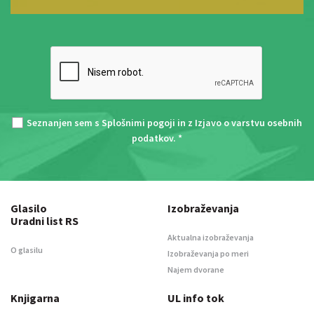
Seznanjen sem s
Splošnimi pogoji
in z
Izjavo o varstvu osebnih
podatkov
. *
Glasilo
Izobraževanja
Uradni list RS
Aktualna izobraževanja
O glasilu
Izobraževanja po meri
Najem dvorane
Knjigarna
UL info tok