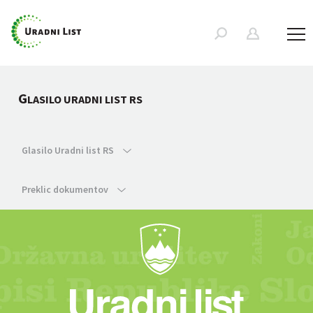
G
LASILO URADNI LIST RS
Glasilo Uradni list RS
Preklic dokumentov