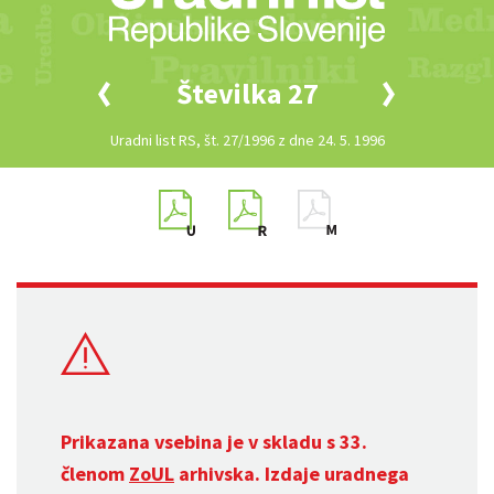
Številka 27
Uradni list RS, št. 27/1996 z dne 24. 5. 1996
Prikazana vsebina je v skladu s 33.
členom
ZoUL
arhivska. Izdaje uradnega