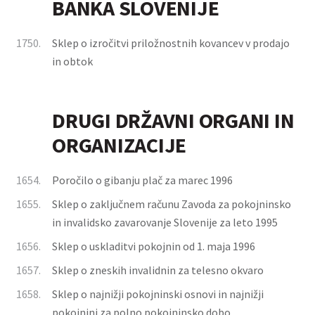
BANKA SLOVENIJE
1750.
Sklep o izročitvi priložnostnih kovancev v prodajo
in obtok
DRUGI DRŽAVNI ORGANI IN
ORGANIZACIJE
1654.
Poročilo o gibanju plač za marec 1996
1655.
Sklep o zaključnem računu Zavoda za pokojninsko
in invalidsko zavarovanje Slovenije za leto 1995
1656.
Sklep o uskladitvi pokojnin od 1. maja 1996
1657.
Sklep o zneskih invalidnin za telesno okvaro
1658.
Sklep o najnižji pokojninski osnovi in najnižji
pokojnini za polno pokojninsko dobo