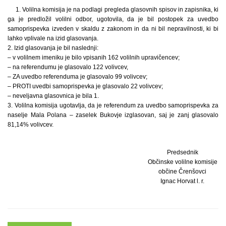
1. Volilna komisija je na podlagi pregleda glasovnih spisov in zapisnika, ki
ga je predložil volilni odbor, ugotovila, da je bil postopek za uvedbo
samoprispevka izveden v skaldu z zakonom in da ni bil nepravilnosti, ki bi
lahko vplivale na izid glasovanja.
2. Izid glasovanja je bil naslednji:
– v volilnem imeniku je bilo vpisanih 162 volilnih upravičencev;
– na referendumu je glasovalo 122 volivcev,
– ZA uvedbo referenduma je glasovalo 99 volivcev;
– PROTI uvedbi samoprispevka je glasovalo 22 volivcev;
– neveljavna glasovnica je bila 1.
3. Volilna komisija ugotavlja, da je referendum za uvedbo samoprispevka za
naselje Mala Polana – zaselek Bukovje izglasovan, saj je zanj glasovalo
81,14% volivcev.
Predsednik
Občinske volilne komisije
občine Črenšovci
Ignac Horvat l. r.