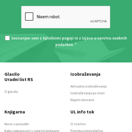
Seznanjen sem s
Splošnimi pogoji
in z
Izjavo o varstvu osebnih
podatkov
. *
Glasilo
Izobraževanja
Uradni list RS
Aktualna izobraževanja
O glasilu
Izobraževanja po meri
Najem dvorane
Knjigarna
UL info tok
Novo v ponudbi
O storitvi
Kako nakupovati v spletni knjigarni
Preizkusi brezplačno