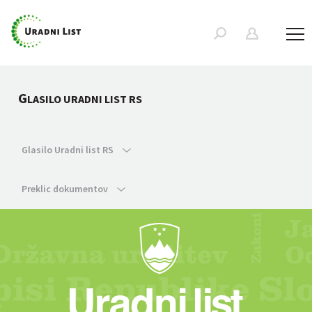
G
LASILO URADNI LIST RS
Glasilo Uradni list RS
Preklic dokumentov