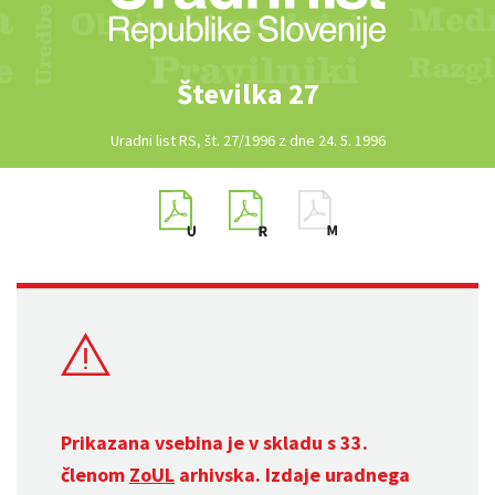
Številka 27
Uradni list RS, št. 27/1996 z dne 24. 5. 1996
Prikazana vsebina je v skladu s 33.
členom
ZoUL
arhivska. Izdaje uradnega