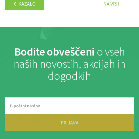
KAZALO
NA VRH
Bodite obveščeni
o vseh
naših novostih, akcijah in
dogodkih
PRIJAVA