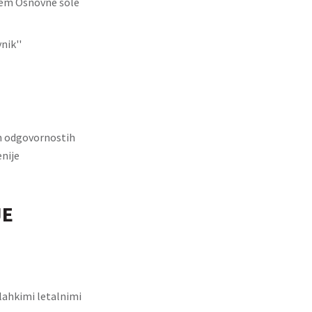
cem Osnovne šole
nik''
in odgovornostih
nije
JE
alahkimi letalnimi