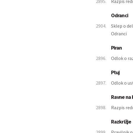
2895.
Razpis red
Odranci
2904.
Sklep o del
Odranci
Piran
2896.
Odlok o ra
Ptuj
2897.
Odlok o us
Ravne na
2898.
Razpis redn
Razkrižje
2899.
Pravilnik 