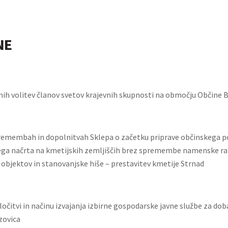
NE
nih volitev članov svetov krajevnih skupnosti na območju Občine B
remembah in dopolnitvah Sklepa o začetku priprave občinskega 
ga načrta na kmetijskih zemljiščih brez spremembe namenske ra
 objektov in stanovanjske hiše – prestavitev kmetije Strnad
ločitvi in načinu izvajanja izbirne gospodarske javne službe za dob
zovica