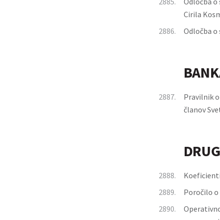
2885.
Odločba o 
Cirila Kos
2886.
Odločba o 
BANK
2887.
Pravilnik 
članov Sve
DRUG
2888.
Koeficienti
2889.
Poročilo o 
2890.
Operativno