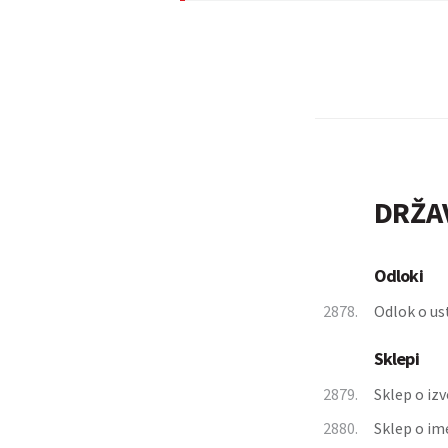
DRŽA
Odloki
2878.
Odlok o us
Sklepi
2879.
Sklep o iz
2880.
Sklep o im