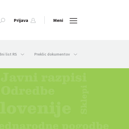
Prijava
Meni
dni list RS
Preklic dokumentov