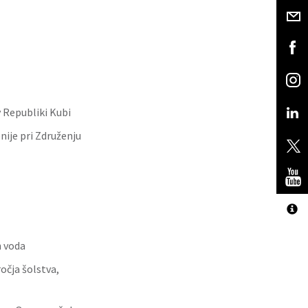
 Republiki Kubi
ije pri Združenju
h voda
očja šolstva,