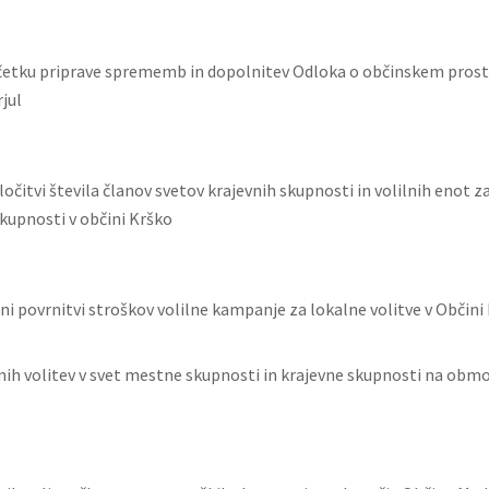
četku priprave sprememb in dopolnitev Odloka o občinskem pros
jul
očitvi števila članov svetov krajevnih skupnosti in volilnih enot za
skupnosti v občini Krško
ni povrnitvi stroškov volilne kampanje za lokalne volitve v Občini
nih volitev v svet mestne skupnosti in krajevne skupnosti na obm