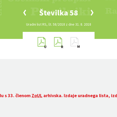
Številka 58
Uradni list RS, št. 58/2018 z dne 31. 8. 2018
du s 33. členom
ZoUL
arhivska. Izdaje uradnega lista, iz