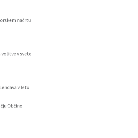
torskem načrtu
 volitve v svete
 Lendava v letu
očju Občine