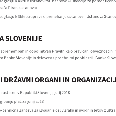
soglasju k Aktu o ustanovitvi ustanove »Fundacija za pomoč učen
mača Piran, ustanova«
soglasju k Sklepu uprave o prenehanju ustanove ''Ustanova Stanov
A SLOVENIJE
o spremembah in dopolnitvah Pravilnika o pravicah, obveznostih 
ta Banke Slovenije in delavcev s posebnimi pooblastili Banke Slove
I DRŽAVNI ORGANI IN ORGANIZACI
 rasti cen v Republiki Sloveniji, julij 2018
gibanju plač za junij 2018
-tehnična zahteva za izvajanje del v zraku in uvodnih letov z ultr