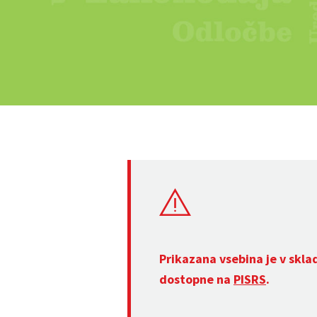
Prikazana vsebina je v skla
dostopne na
PISRS
.