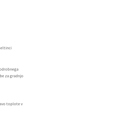
eltinci
podrobnega
be za gradnjo
avo toplote v