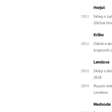
Horjul
2903.
Sklep o za
Občine Hor
Krško
2892.
Odlok o dol
krajevnih 
Lendava
2893.
Sklep o del
2018
2894.
Razpis red
Lendava
Medvode