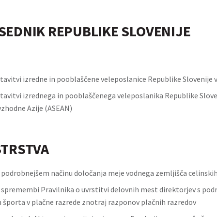
SEDNIK REPUBLIKE SLOVENIJE
tavitvi izredne in pooblaščene veleposlanice Republike Slovenije v
tavitvi izrednega in pooblaščenega veleposlanika Republike Sloven
vzhodne Azije (ASEAN)
STRSTVA
o podrobnejšem načinu določanja meje vodnega zemljišča celinski
 spremembi Pravilnika o uvrstitvi delovnih mest direktorjev s podr
n športa v plačne razrede znotraj razponov plačnih razredov