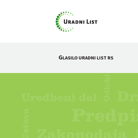
G
LASILO URADNI LIST RS