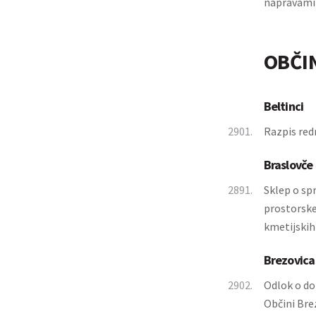
napravami
OBČI
Beltinci
2901.
Razpis red
Braslovče
2891.
Sklep o sp
prostorske
kmetijskih
Brezovica
2902.
Odlok o do
Občini Bre