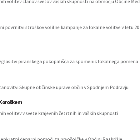
nih volitev članov svetov vaških skupnosti na območju Občine Me
ni povrnitvi stroškov volilne kampanje za lokalne volitve v letu 20
zglasitvi piranskega pokopališča za spomenik lokalnega pomena
tanovitvi Skupne občinske uprave občin v Spodnjem Podravju
 Koroškem
ih volitev v svete krajevnih četrtnih in vaških skupnosti
o enkratni denarni pomoči za prvošolčke v Občini Razkrižje