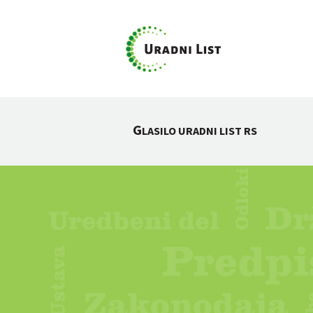
G
LASILO URADNI LIST RS