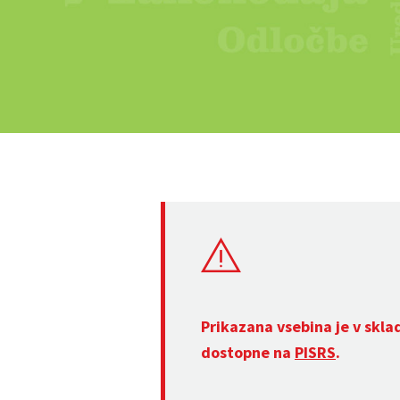
Prikazana vsebina je v skla
dostopne na
PISRS
.