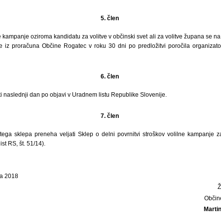
5. člen
e kampanje oziroma kandidatu za volitve v občinski svet ali za volitve župana se 
e iz proračuna Občine Rogatec v roku 30 dni po predložitvi poročila organizat
6. člen
ti naslednji dan po objavi v Uradnem listu Republike Slovenije.
7. člen
tega sklepa preneha veljati Sklep o delni povrnitvi stroškov volilne kampanje z
st RS, št. 51/14).
ta 2018
Občin
Martin