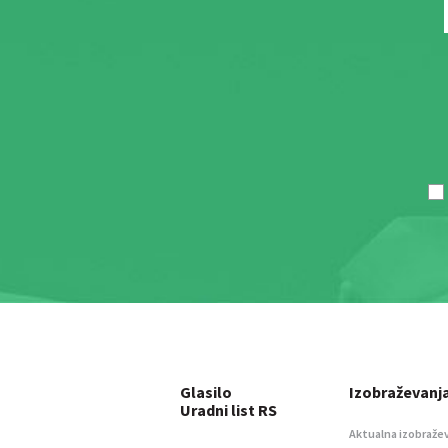
Glasilo
Izobraževanj
Uradni list RS
Aktualna izobraže