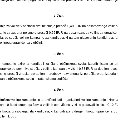
2. člen
anje za volitve v občinski svet ne smejo preseči 0,40 EUR na posameznega volilne
panje za župana ne smejo preseči 0,25 EUR na posameznega volilnega upravičenc
a, se stroški volilne kampanje za kandidata, ki na tem glasovanju kandidirata, l
ilnega upravičenca v občini.
3. člen
ne kampanje oziroma kandidati za člane občinskega sveta, katerih listam so pr
pravico do povrnitve stroškov volilne kampanje v višini 0,33 EUR za dobljeni glas
sme preseči zneska porabljenih sredstev, razvidnega iz poročila organizatorja 
mpanjo občinskemu svetu in računskemu sodišču.
4. člen
troškov volilne kampanje so upravičeni tudi organizatorji volilne kampanje ozirom
anj 10 % od skupnega števila volilnih upravičencev, ki so glasovali, in sicer 0,12 
 kroga glasovanja, sta kandidata, ki kandidirata v drugem krogu, upravičena do 
v tem krogu.