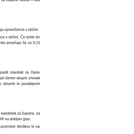
ga upravičenca v občini.
a v občini. Če pride do
ahko povečajo še za 0,15
ipadli mandati za člane
, pri čemer skupni znesek
o zbranih in porabljenih
a kandidati za župana, za
EUR na dobljen glas.
povrnitve stroškov le na