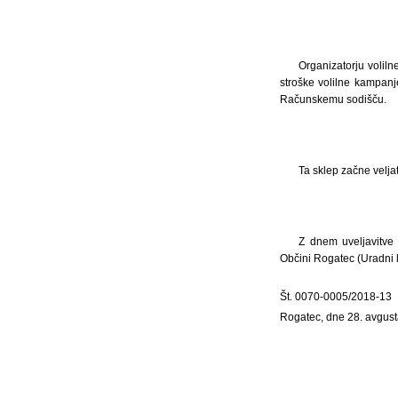
Organizatorju voliln
stroške volilne kampanj
Računskemu sodišču.
Ta sklep začne velja
Z dnem uveljavitve 
Občini Rogatec (Uradni li
Št. 0070-0005/2018-13
Rogatec, dne 28. avgus