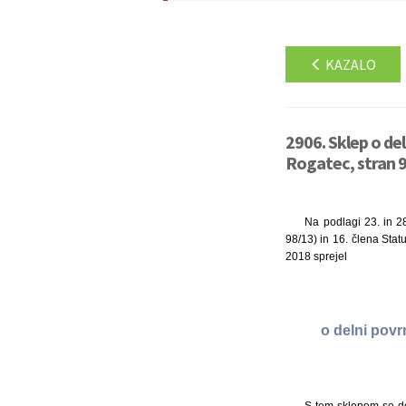
KAZALO
2906. Sklep o del
Rogatec, stran 
Na podlagi 23. in 28
98/13) in 16. člena Stat
2018 sprejel
o delni povr
S tem sklepom se dol