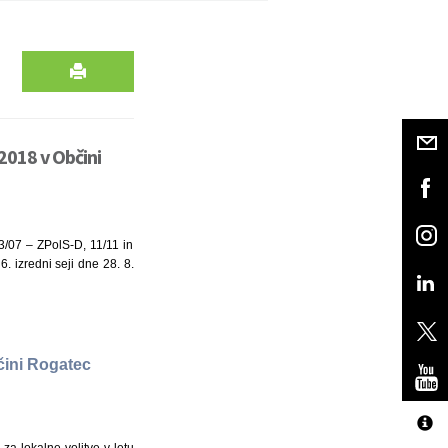
2018 v Občini
03/07 – ZPolS-D, 11/11 in
. izredni seji dne 28. 8.
bčini Rogatec
za lokalne volitve v letu