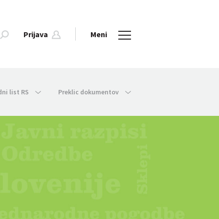
Prijava
Meni
dni list RS
Preklic dokumentov