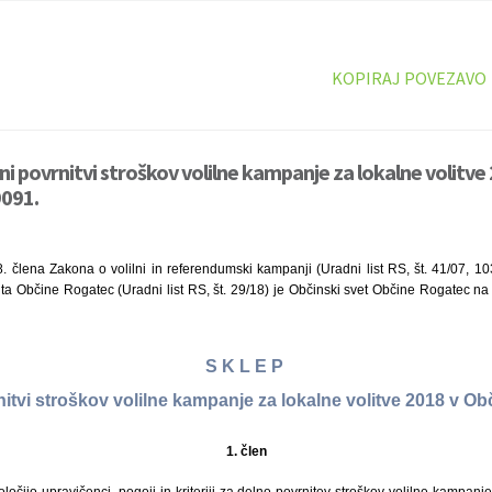
KOPIRAJ POVEZAVO
ni povrnitvi stroškov volilne kampanje za lokalne volitve 
9091.
. člena Zakona o volilni in referendumski kampanji (Uradni list RS, št. 41/07, 1
uta Občine Rogatec (Uradni list RS, št. 29/18) je Občinski svet Občine Rogatec na 6
S K L E P
nitvi stroškov volilne kampanje za lokalne volitve 2018 v O
1.
člen
očijo upravičenci, pogoji in kriteriji za delno povrnitev stroškov volilne kampanje 