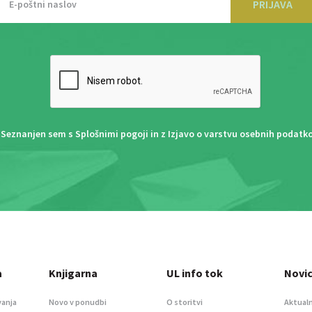
PRIJAVA
Seznanjen sem s
Splošnimi pogoji
in z
Izjavo o varstvu osebnih podatk
a
Knjigarna
UL info tok
Novi
vanja
Novo v ponudbi
O storitvi
Aktualn