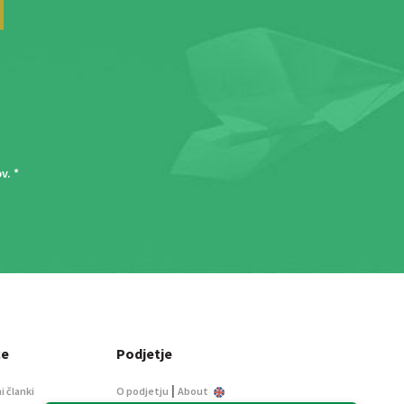
ov
. *
ce
Podjetje
|
i članki
O podjetju
About