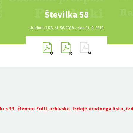
Številka 58
Uradni list RS, št. 58/2018 z dne 31. 8. 2018
du s 33. členom
ZoUL
arhivska. Izdaje uradnega lista, iz