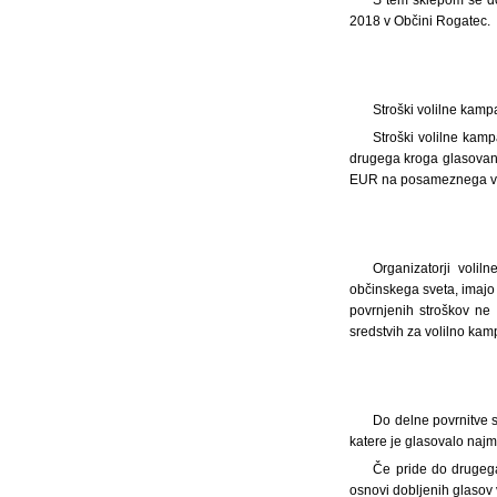
2018 v Občini Rogatec.
Stroški volilne kamp
Stroški volilne kam
drugega kroga glasovanj
EUR na posameznega vol
Organizatorji volil
občinskega sveta, imajo 
povrnjenih stroškov ne 
sredstvih za volilno ka
Do delne povrnitve s
katere je glasovalo najm
Če pride do drugega
osnovi dobljenih glasov 