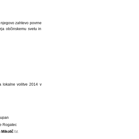
na njegovo zahtevo povrne
orja občinskemu svetu in
a lokalne volitve 2014 v
Župan
e Rogatec
 Mikolič
l.r.