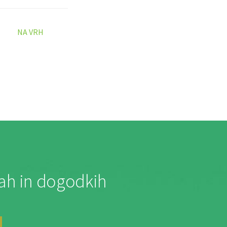
NA VRH
jah in dogodkih