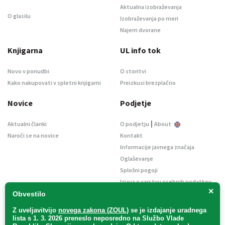
Aktualna izobraževanja
O glasilu
Izobraževanja po meri
Najem dvorane
Knjigarna
UL info tok
Novo v ponudbi
O storitvi
Kako nakupovati v spletni knjigarni
Preizkusi brezplačno
Novice
Podjetje
|
Aktualni članki
O podjetju
About
Naroči se na novice
Kontakt
Informacije javnega značaja
Oglaševanje
Splošni pogoji
Izjava o varstvu osebnih podatkov
×
E-dražbe
Obvestilo
Z uveljavitvijo
novega zakona (ZOUL)
se je
izdajanje uradnega
lista s 1. 3. 2026 preneslo
neposredno
na Službo Vlade