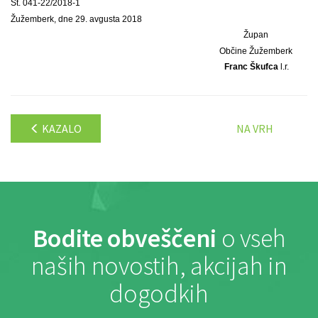
Št. 041-22/2018-1
Žužemberk, dne 29. avgusta 2018
Župan
Občine Žužemberk
Franc Škufca
l.r.
KAZALO
NA VRH
Bodite obveščeni
o vseh
naših novostih, akcijah in
dogodkih