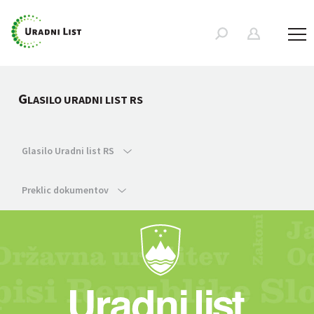
G
LASILO URADNI LIST RS
Glasilo Uradni list RS
Preklic dokumentov