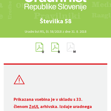
Številka 58
Uradni list RS, št. 58/2018 z dne 31. 8. 2018
Prikazana vsebina je v skladu s 33.
členom
ZoUL
arhivska. Izdaje uradnega