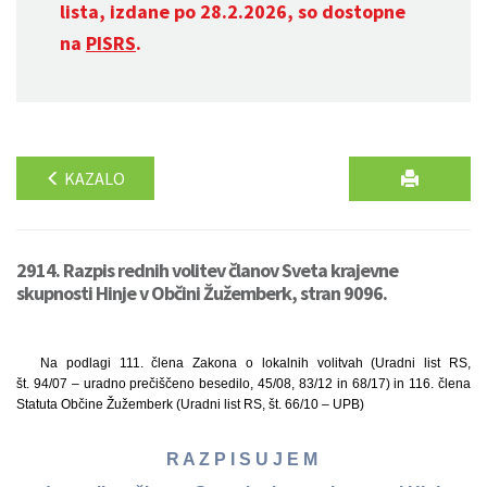
lista, izdane po 28.2.2026, so dostopne
na
PISRS
.
KAZALO
2914. Razpis rednih volitev članov Sveta krajevne
skupnosti Hinje v Občini Žužemberk, stran 9096.
Na podlagi 111. člena Zakona o lokalnih volitvah (Uradni list RS,
št. 94/07 – uradno prečiščeno besedilo, 45/08, 83/12 in 68/17) in 116. člena
Statuta Občine Žužemberk (Uradni list RS, št. 66/10 – UPB)
R A Z P I S U J E M