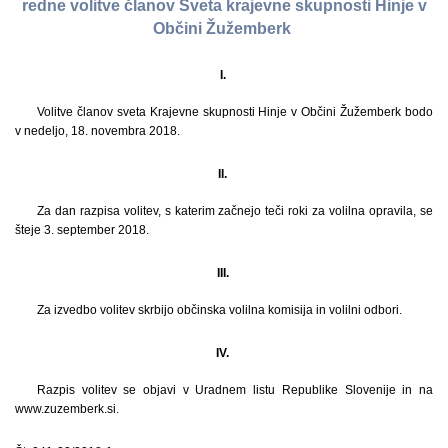
redne volitve članov Sveta krajevne skupnosti Hinje v
Občini Žužemberk
I.
Volitve članov sveta Krajevne skupnosti Hinje v Občini Žužemberk bodo
v nedeljo, 18. novembra 2018.
II.
Za dan razpisa volitev, s katerim začnejo teči roki za volilna opravila, se
šteje 3. september 2018.
III.
Za izvedbo volitev skrbijo občinska volilna komisija in volilni odbori.
IV.
Razpis volitev se objavi v Uradnem listu Republike Slovenije in na
www.zuzemberk.si.