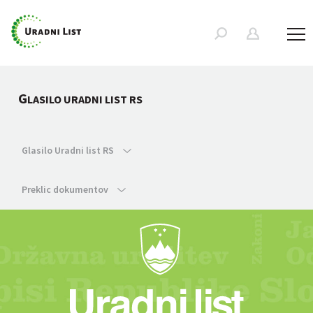
G
LASILO URADNI LIST RS
Glasilo Uradni list RS
Preklic dokumentov