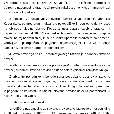
vzporedno z Istrsko cesto (SV–JZ). Stavba št. 2131, ki leži na tej parceli, je
potrebna nadomestne gradnje ali rekonstrukcije z omejitvijo o namenski rabi
prostora – pokopališče.
3. Razlogi za ustanovitev stavbne pravice: Javno podjetje Marjetica
Koper d.o.o. se med drugim ukvarja s pokopališko in pogrebno dejavnostjo
na območju Mestne občine Koper. Z ustanovitvijo stavbne pravice na
nepremičnini parc. št. 3858/1 k.o. Bertoki bo prišlo do obnove sicer dotrajane
stavbe na tej nepremičnini, ki se bo lahko uporabila predvsem za namene,
združljive s pokopališko in pogrebno dejavnostjo, zlasti pa za deponijo
kamnitih izdelkov in nagrobnih spomenikov.
4. Vrsta pravnega posla – predmet javnega razpisa je pridobitev stavbne
pravice
Podlaga za nastanek stavbne pravice je Pogodba o ustanovitvi stavbne
pravice, pri čemer stavbna pravica nastane šele z vpisom v zemljiško knjigo.
Z izbranim ponudnikom bo sklenjena pogodba o ustanovitvi stavbne
pravice. Stroške sklenitve pogodbe, davek na dodano vrednost, stroške
notarskih storitev ter takso za vpis v zemljiško knjigo plača izbrani ponudnik.
V pogodbi bosta lastnik in imetnik stavbne pravice določila podrobnosti, ki
niso zajete v tem vabilu.
5. Izhodiščno nadomestilo
Izhodiščno nadomestilo za stavbno pravico z veljavnostjo v mesecu juliju
2018 letno znaša 2.986,35 EUR, mesečno pa znaša 248,86 EUR.