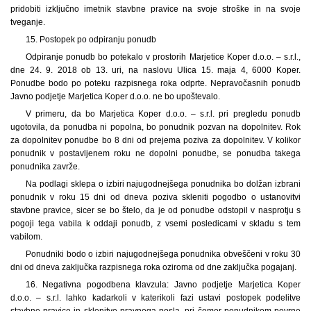
pridobiti izključno imetnik stavbne pravice na svoje stroške in na svoje
tveganje.
15. Postopek po odpiranju ponudb
Odpiranje ponudb bo potekalo v prostorih Marjetice Koper d.o.o. – s.r.l.,
dne 24. 9. 2018 ob 13. uri, na naslovu Ulica 15. maja 4, 6000 Koper.
Ponudbe bodo po poteku razpisnega roka odprte. Nepravočasnih ponudb
Javno podjetje Marjetica Koper d.o.o. ne bo upoštevalo.
V primeru, da bo Marjetica Koper d.o.o. – s.r.l. pri pregledu ponudb
ugotovila, da ponudba ni popolna, bo ponudnik pozvan na dopolnitev. Rok
za dopolnitev ponudbe bo 8 dni od prejema poziva za dopolnitev. V kolikor
ponudnik v postavljenem roku ne dopolni ponudbe, se ponudba takega
ponudnika zavrže.
Na podlagi sklepa o izbiri najugodnejšega ponudnika bo dolžan izbrani
ponudnik v roku 15 dni od dneva poziva skleniti pogodbo o ustanovitvi
stavbne pravice, sicer se bo štelo, da je od ponudbe odstopil v nasprotju s
pogoji tega vabila k oddaji ponudb, z vsemi posledicami v skladu s tem
vabilom.
Ponudniki bodo o izbiri najugodnejšega ponudnika obveščeni v roku 30
dni od dneva zaključka razpisnega roka oziroma od dne zaključka pogajanj.
16. Negativna pogodbena klavzula: Javno podjetje Marjetica Koper
d.o.o. – s.r.l. lahko kadarkoli v katerikoli fazi ustavi postopek podelitve
stavbne pravice in sklenitve pravnega posla, pri čemer ponudnikom povrne