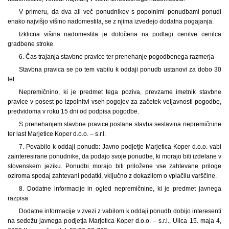
V primeru, da dva ali več ponudnikov s popolnimi ponudbami ponudi
enako najvišjo višino nadomestila, se z njima izvedejo dodatna pogajanja.
Izklicna višina nadomestila je določena na podlagi cenitve cenilca
gradbene stroke.
6. Čas trajanja stavbne pravice ter prenehanje pogodbenega razmerja
Stavbna pravica se po tem vabilu k oddaji ponudb ustanovi za dobo 30
let.
Nepremičnino, ki je predmet tega poziva, prevzame imetnik stavbne
pravice v posest po izpolnitvi vseh pogojev za začetek veljavnosti pogodbe,
predvidoma v roku 15 dni od podpisa pogodbe.
S prenehanjem stavbne pravice postane stavba sestavina nepremičnine
ter last Marjetice Koper d.o.o. – s.r.l.
7. Povabilo k oddaji ponudb: Javno podjetje Marjetica Koper d.o.o. vabi
zainteresirane ponudnike, da podajo svoje ponudbe, ki morajo biti izdelane v
slovenskem jeziku. Ponudbi morajo biti priložene vse zahtevane priloge
oziroma spodaj zahtevani podatki, vključno z dokazilom o vplačilu varščine.
8. Dodatne informacije in ogled nepremičnine, ki je predmet javnega
razpisa
Dodatne informacije v zvezi z vabilom k oddaji ponudb dobijo interesenti
na sedežu javnega podjetja Marjetica Koper d.o.o. – s.r.l., Ulica 15. maja 4,