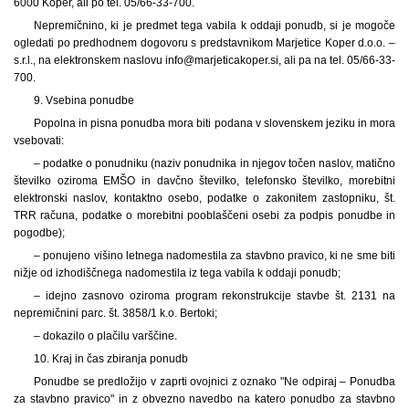
6000 Koper, ali po tel. 05/66-33-700.
Nepremičnino, ki je predmet tega vabila k oddaji ponudb, si je mogoče
ogledati po predhodnem dogovoru s predstavnikom Marjetice Koper d.o.o. –
s.r.l., na elektronskem naslovu info@marjeticakoper.si, ali pa na tel. 05/66-33-
700.
9. Vsebina ponudbe
Popolna in pisna ponudba mora biti podana v slovenskem jeziku in mora
vsebovati:
– podatke o ponudniku (naziv ponudnika in njegov točen naslov, matično
številko oziroma EMŠO in davčno številko, telefonsko številko, morebitni
elektronski naslov, kontaktno osebo, podatke o zakonitem zastopniku, št.
TRR računa, podatke o morebitni pooblaščeni osebi za podpis ponudbe in
pogodbe);
– ponujeno višino letnega nadomestila za stavbno pravico, ki ne sme biti
nižje od izhodiščnega nadomestila iz tega vabila k oddaji ponudb;
– idejno zasnovo oziroma program rekonstrukcije stavbe št. 2131 na
nepremičnini parc. št. 3858/1 k.o. Bertoki;
– dokazilo o plačilu varščine.
10. Kraj in čas zbiranja ponudb
Ponudbe se predložijo v zaprti ovojnici z oznako "Ne odpiraj – Ponudba
za stavbno pravico" in z obvezno navedbo na katero ponudbo za stavbno