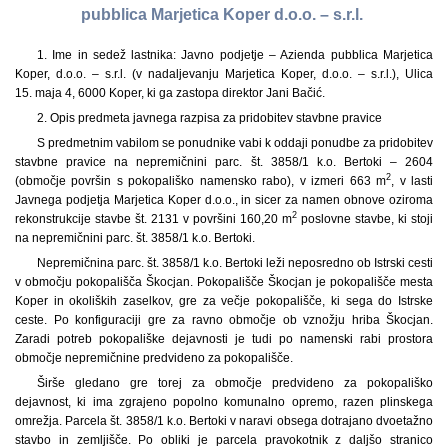
pubblica Marjetica Koper d.o.o. – s.r.l.
1. Ime in sedež lastnika: Javno podjetje – Azienda pubblica Marjetica
Koper, d.o.o. – s.r.l. (v nadaljevanju Marjetica Koper, d.o.o. – s.r.l.), Ulica
15. maja 4, 6000 Koper, ki ga zastopa direktor Jani Bačić.
2. Opis predmeta javnega razpisa za pridobitev stavbne pravice
S predmetnim vabilom se ponudnike vabi k oddaji ponudbe za pridobitev
stavbne pravice na nepremičnini parc. št. 3858/1 k.o. Bertoki – 2604
2
(območje površin s pokopališko namensko rabo), v izmeri 663 m
, v lasti
Javnega podjetja Marjetica Koper d.o.o., in sicer za namen obnove oziroma
2
rekonstrukcije stavbe št. 2131 v površini 160,20 m
poslovne stavbe, ki stoji
na nepremičnini parc. št. 3858/1 k.o. Bertoki.
Nepremičnina parc. št. 3858/1 k.o. Bertoki leži neposredno ob Istrski cesti
v območju pokopališča Škocjan. Pokopališče Škocjan je pokopališče mesta
Koper in okoliških zaselkov, gre za večje pokopališče, ki sega do Istrske
ceste. Po konfiguraciji gre za ravno območje ob vznožju hriba Škocjan.
Zaradi potreb pokopališke dejavnosti je tudi po namenski rabi prostora
območje nepremičnine predvideno za pokopališče.
Širše gledano gre torej za območje predvideno za pokopališko
dejavnost, ki ima zgrajeno popolno komunalno opremo, razen plinskega
omrežja. Parcela št. 3858/1 k.o. Bertoki v naravi obsega dotrajano dvoetažno
stavbo in zemljišče. Po obliki je parcela pravokotnik z daljšo stranico