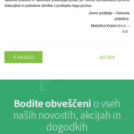
dokazljive in potrebne stroške v postopku tega poziva.
Javno podjetje – Azienda
pubblica
Marjetica Koper d.o.o. –
s.r.l.
KAZALO
NA VRH
Bodite obveščeni
o vseh
naših novostih, akcijah in
dogodkih