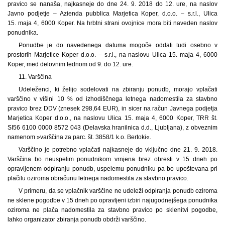
pravico se nanaša, najkasneje do dne 24. 9. 2018 do 12. ure, na naslov
Javno podjetje – Azienda pubblica Marjetica Koper, d.o.o. – s.r.l., Ulica
15. maja 4, 6000 Koper. Na hrbtni strani ovojnice mora biti naveden naslov
ponudnika.
Ponudbe je do navedenega datuma mogoče oddati tudi osebno v
prostorih Marjetice Koper d.o.o. – s.r.l., na naslovu Ulica 15. maja 4, 6000
Koper, med delovnim tednom od 9. do 12. ure.
11. Varščina
Udeleženci, ki želijo sodelovati na zbiranju ponudb, morajo vplačati
varščino v višini 10 % od izhodiščnega letnega nadomestila za stavbno
pravico brez DDV (znesek 298,64 EUR), in sicer na račun Javnega podjetja
Marjetica Koper d.o.o., na naslovu Ulica 15. maja 4, 6000 Koper, TRR št.
SI56 6100 0000 8572 043 (Delavska hranilnica d.d., Ljubljana), z obveznim
namenom »varščina za parc. št. 3858/1 k.o. Bertoki«.
Varščino je potrebno vplačati najkasneje do vključno dne 21. 9. 2018.
Varščina bo neuspelim ponudnikom vrnjena brez obresti v 15 dneh po
opravljenem odpiranju ponudb, uspelemu ponudniku pa bo upoštevana pri
plačilu oziroma obračunu letnega nadomestila za stavbno pravico.
V primeru, da se vplačnik varščine ne udeleži odpiranja ponudb oziroma
ne sklene pogodbe v 15 dneh po opravljeni izbiri najugodnejšega ponudnika
oziroma ne plača nadomestila za stavbno pravico po sklenitvi pogodbe,
lahko organizator zbiranja ponudb obdrži varščino.