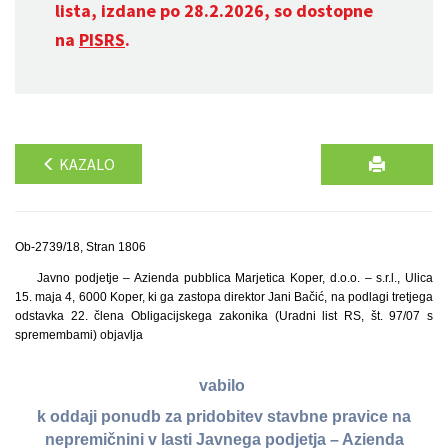
lista, izdane po 28.2.2026, so dostopne
na
PISRS
.
KAZALO
Ob-2739/18, Stran 1806
Javno podjetje – Azienda pubblica Marjetica Koper, d.o.o. – s.r.l., Ulica
15. maja 4, 6000 Koper, ki ga zastopa direktor Jani Bačić, na podlagi tretjega
odstavka 22. člena Obligacijskega zakonika (Uradni list RS, št. 97/07 s
spremembami) objavlja
vabilo
k oddaji ponudb za pridobitev stavbne pravice na
nepremičnini v lasti Javnega podjetja – Azienda