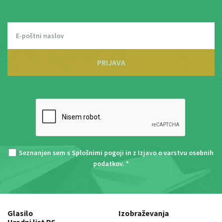
PRIJAVA
Seznanjen sem s
Splošnimi pogoji
in z
Izjavo o varstvu osebnih
podatkov
. *
Glasilo
Izobraževanja