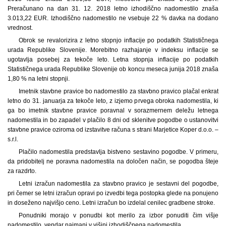
Preračunano na dan 31. 12. 2018 letno izhodiščno nadomestilo znaša
3.013,22 EUR. Izhodiščno nadomestilo ne vsebuje 22 % davka na dodano
vrednost.
Obrok se revalorizira z letno stopnjo inflacije po podatkih Statističnega
urada Republike Slovenije. Morebitno razhajanje v indeksu inflacije se
ugotavlja posebej za tekoče leto. Letna stopnja inflacije po podatkih
Statističnega urada Republike Slovenije ob koncu meseca junija 2018 znaša
1,80 % na letni stopnji.
Imetnik stavbne pravice bo nadomestilo za stavbno pravico plačal enkrat
letno do 31. januarja za tekoče leto, z izjemo prvega obroka nadomestila, ki
ga bo imetnik stavbne pravice poravnal v sorazmernem deležu letnega
nadomestila in bo zapadel v plačilo 8 dni od sklenitve pogodbe o ustanovitvi
stavbne pravice oziroma od izstavitve računa s strani Marjetice Koper d.o.o. –
s.r.l.
Plačilo nadomestila predstavlja bistveno sestavino pogodbe. V primeru,
da pridobitelj ne poravna nadomestila na določen način, se pogodba šteje
za razdrto.
Letni izračun nadomestila za stavbno pravico je sestavni del pogodbe,
pri čemer se letni izračun opravi po izvedbi tega postopka glede na ponujeno
in doseženo najvišjo ceno. Letni izračun bo izdelal cenilec gradbene stroke.
Ponudniki morajo v ponudbi kot merilo za izbor ponuditi čim višje
nadomestilo, vendar najmanj v višini izhodiščnega nadomestila.