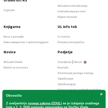
Uradni list RS
Aktualna izobraževanja
O glasilu
Izobraževanja po meri
Najem dvorane
Knjigarna
UL info tok
Novo v ponudbi
O storitvi
Kako nakupovati v spletni knjigarni
Preizkusi brezplačno
Novice
Podjetje
|
Aktualni članki
O podjetju
About
Naroči se na novice
Kontakt
Informacije javnega značaja
Oglaševanje
Splošni pogoji
Izjava o varstvu osebnih podatkov
×
E-dražbe
Obvestilo
Z uveljavitvijo
novega zakona (ZOUL)
se je
izdajanje uradnega
lista s 1. 3. 2026 preneslo
neposredno
na Službo Vlade