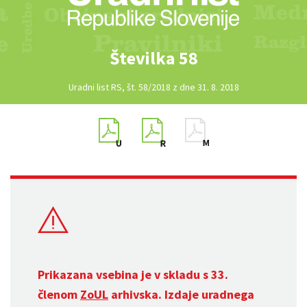
Številka 58
Uradni list RS, št. 58/2018 z dne 31. 8. 2018
Prikazana vsebina je v skladu s 33.
členom
ZoUL
arhivska. Izdaje uradnega