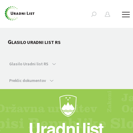
G
LASILO URADNI LIST RS
Glasilo Uradni list RS
Preklic dokumentov