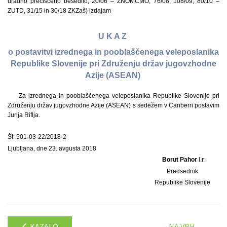
uradno prečiščeno besedilo, 20/06 – ZNOMCMO, 76/08, 108/09, 80/10 –
ZUTD, 31/15 in 30/18 ZKZaš) izdajam
U K A Z
o postavitvi izrednega in pooblaščenega veleposlanika
Republike Slovenije pri Združenju držav jugovzhodne
Azije (ASEAN)
Za izrednega in pooblaščenega veleposlanika Republike Slovenije pri
Združenju držav jugovzhodne Azije (ASEAN) s sedežem v Canberri postavim
Jurija Riflja.
Št. 501-03-22/2018-2
Ljubljana, dne 23. avgusta 2018
Borut Pahor
l.r.
Predsednik
Republike Slovenije
KAZALO
NA VRH