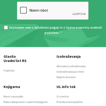
Seznanjen sem s
Splošnimi pogoji
in z
Izjavo o varstvu osebnih
podatkov
. *
Glasilo
Izobraževanja
Uradni list RS
Aktualna izobraževanja
O glasilu
Izobraževanja po meri
Najem dvorane
Knjigarna
UL info tok
Novo v ponudbi
O storitvi
Kako nakupovati v spletni knjigarni
Preizkusi brezplačno