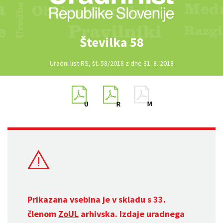
Številka 58
Uradni list RS, št. 58/2018 z dne 31. 8. 2018
Prikazana vsebina je v skladu s 33.
členom
ZoUL
arhivska. Izdaje uradnega