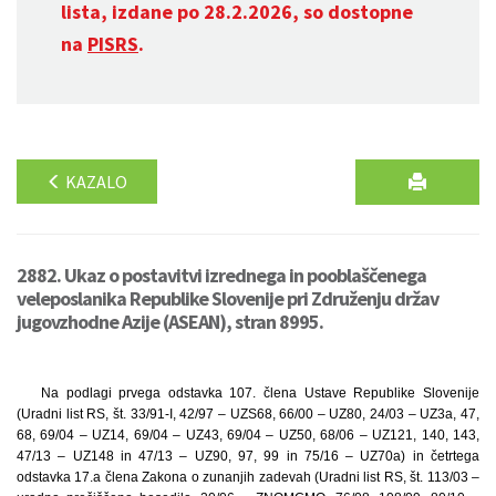
lista, izdane po 28.2.2026, so dostopne
na
PISRS
.
KAZALO
2882. Ukaz o postavitvi izrednega in pooblaščenega
veleposlanika Republike Slovenije pri Združenju držav
jugovzhodne Azije (ASEAN), stran 8995.
Na podlagi prvega odstavka 107. člena Ustave Republike Slovenije
(Uradni list RS, št. 33/91-I, 42/97 – UZS68, 66/00 – UZ80, 24/03 – UZ3a, 47,
68, 69/04 – UZ14, 69/04 – UZ43, 69/04 – UZ50, 68/06 – UZ121, 140, 143,
47/13 – UZ148 in 47/13 – UZ90, 97, 99 in 75/16 – UZ70a) in četrtega
odstavka 17.a člena Zakona o zunanjih zadevah (Uradni list RS, št. 113/03 –