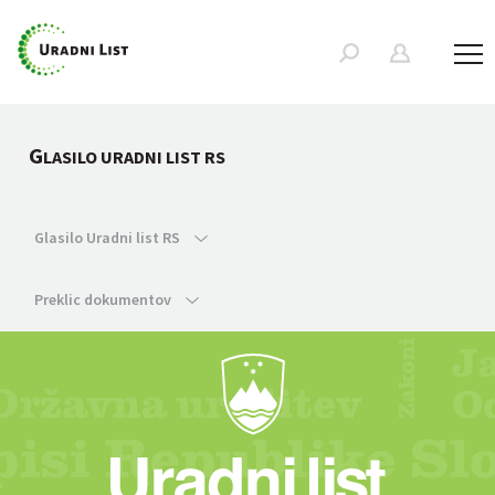
G
LASILO URADNI LIST RS
Glasilo Uradni list RS
Preklic dokumentov