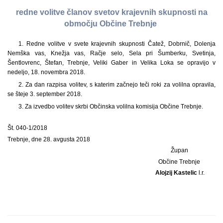
redne volitve članov svetov krajevnih skupnosti na
območju Občine Trebnje
1. Redne volitve v svete krajevnih skupnosti Čatež, Dobrnič, Dolenja
Nemška vas, Knežja vas, Račje selo, Sela pri Šumberku, Svetinja,
Šentlovrenc, Štefan, Trebnje, Veliki Gaber in Velika Loka se opravijo v
nedeljo, 18. novembra 2018.
2. Za dan razpisa volitev, s katerim začnejo teči roki za volilna opravila,
se šteje 3. september 2018.
3. Za izvedbo volitev skrbi Občinska volilna komisija Občine Trebnje.
Št. 040-1/2018
Trebnje, dne 28. avgusta 2018
Župan
Občine Trebnje
Alojzij Kastelic
l.r.