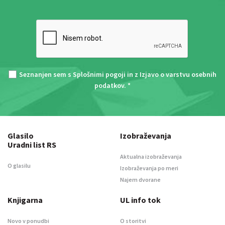
Seznanjen sem s
Splošnimi pogoji
in z
Izjavo o varstvu osebnih
podatkov
. *
Glasilo
Izobraževanja
Uradni list RS
Aktualna izobraževanja
O glasilu
Izobraževanja po meri
Najem dvorane
Knjigarna
UL info tok
Novo v ponudbi
O storitvi