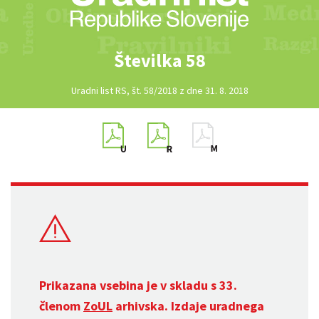
Številka 58
Uradni list RS, št. 58/2018 z dne 31. 8. 2018
Prikazana vsebina je v skladu s 33.
členom
ZoUL
arhivska. Izdaje uradnega