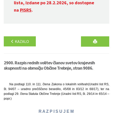
lista, izdane po 28.2.2026, so dostopne
na
PISRS
.
KAZALO
2900. Razpis rednih volitev članov svetov krajevnih
skupnosti na območju Občine Trebnje, stran 9086.
Na podlagi 110. in 111. člena Zakona o lokalnih volitvah
(Uradni list RS,
št. 94/07 – uradno prečiščeno besedilo, 45/08 in 83/12 in 68/17), ter na
podlagi 29. člena Statuta Občine Trebnje (Uradni list RS, št. 29/14 in 65/14 –
popr.)
R A Z P I S U J E M