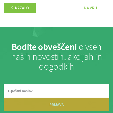
KAZALO
NA VRH
Bodite obveščeni
o vseh
naših novostih, akcijah in
dogodkih
PRIJAVA