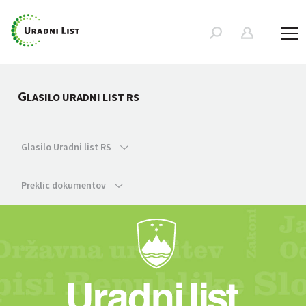
G
LASILO URADNI LIST RS
Glasilo Uradni list RS
Preklic dokumentov