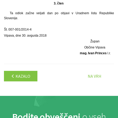
3. člen
Ta odlok začne veljati dan po objavi v Uradnem listu Republike
Slovenije.
Št. 007-001/2014-4
Vipava, dne 30. avgusta 2018
Župan
Občine Vipava
mag. Ivan Princes
l.r.
KAZALO
NA VRH
Bodite obveščeni
o vseh