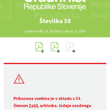
Številka 58
Uradni list RS, št. 58/2018 z dne 31. 8. 2018
Prikazana vsebina je v skladu s 33.
členom
ZoUL
arhivska. Izdaje uradnega