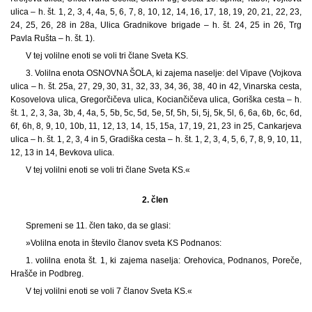
ulica – h. št. 1, 2, 3, 4, 4a, 5, 6, 7, 8, 10, 12, 14, 16, 17, 18, 19, 20, 21, 22, 23,
24, 25, 26, 28 in 28a, Ulica Gradnikove brigade – h. št. 24, 25 in 26, Trg
Pavla Rušta – h. št. 1).
V tej volilne enoti se voli tri člane Sveta KS.
3. Volilna enota OSNOVNA ŠOLA, ki zajema naselje: del Vipave (Vojkova
ulica – h. št. 25a, 27, 29, 30, 31, 32, 33, 34, 36, 38, 40 in 42, Vinarska cesta,
Kosovelova ulica, Gregorčičeva ulica, Kociančičeva ulica, Goriška cesta – h.
št. 1, 2, 3, 3a, 3b, 4, 4a, 5, 5b, 5c, 5d, 5e, 5f, 5h, 5i, 5j, 5k, 5l, 6, 6a, 6b, 6c, 6d,
6f, 6h, 8, 9, 10, 10b, 11, 12, 13, 14, 15, 15a, 17, 19, 21, 23 in 25, Cankarjeva
ulica – h. št. 1, 2, 3, 4 in 5, Gradiška cesta – h. št. 1, 2, 3, 4, 5, 6, 7, 8, 9, 10, 11,
12, 13 in 14, Bevkova ulica.
V tej volilni enoti se voli tri člane Sveta KS.«
2. člen
Spremeni se 11. člen tako, da se glasi:
»Volilna enota in število članov sveta KS Podnanos:
1. volilna enota št. 1, ki zajema naselja: Orehovica, Podnanos, Poreče,
Hrašče in Podbreg.
V tej volilni enoti se voli 7 članov Sveta KS.«