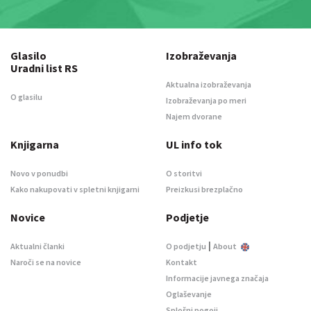
Glasilo
Izobraževanja
Uradni list RS
Aktualna izobraževanja
O glasilu
Izobraževanja po meri
Najem dvorane
Knjigarna
UL info tok
Novo v ponudbi
O storitvi
Kako nakupovati v spletni knjigarni
Preizkusi brezplačno
Novice
Podjetje
|
Aktualni članki
O podjetju
About
Naroči se na novice
Kontakt
Informacije javnega značaja
Oglaševanje
Splošni pogoji