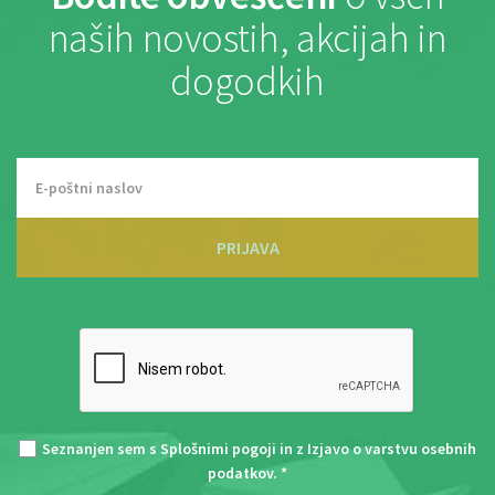
naših novostih, akcijah in
dogodkih
PRIJAVA
Seznanjen sem s
Splošnimi pogoji
in z
Izjavo o varstvu osebnih
podatkov
. *