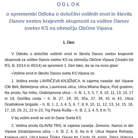
O D L O K
o spremembi Odloka o določitvi volilnih enot in števila
članov svetov krajevnih skupnosti za volitve članov
svetov KS na območju Občine Vipava
1. člen
V Odloku o določitvi volilnih enot in števila članov svetov krajevnih
skupnosti za volitve članov svetov KS na območju Občine Vipava (Uradni list
RS, št. 33/14 in 45/14) se spremeni 1. člen tako, da se na novo glasi:
»Volilne enot in število članov sveta KS Vipava so:
1. Volilna enota LAVRIČEVA KNJIŽNICA, ki zajema naselje: del Vipave
(Ob Beli, Beblerjeva ulica, Laurinova ulica, Ulica Milana Bajca, Pod gradom,
Na produ, Na hribu, Grabrijanova ulica – h. št. 1, 3, 5, 7, 9, 10, 11, 13, 15, 17
in 19, Goriška cesta – h. št. 27, 29, 35, 35a, 37, 39, 41 in 43, Ulica
Gradnikove brigade – h. št. 1, 2, 3, 4, 5, 6, 7, 8, 9, 10, 11, 12, 13, 14, 15, 16,
17, 18, 19, 21, 22 in 23, Trg Pavla Rušta – h. št. 2, 3, 4, 5, 6 in 7).
V tej volilni enoti se voli tri člane Sveta KS.
2. Volilna enota GLAVNI TRG, ki zajema naselja: Zemono, Nanos in del
Vipave (Grabrijanova ulica – h. št. 2, 4, 6, 6a in 8, Ulica Vojana Reharja,
Kreljeva ulica, Ulica Ivana Ščeka, Glavni trg, Cesta 18. aprila, Tabor, Vojkova