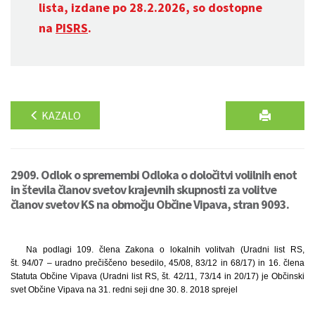
lista, izdane po 28.2.2026, so dostopne
na
PISRS
.
KAZALO
2909. Odlok o spremembi Odloka o določitvi volilnih enot
in števila članov svetov krajevnih skupnosti za volitve
članov svetov KS na območju Občine Vipava, stran 9093.
Na podlagi 109. člena Zakona o lokalnih volitvah (Uradni list RS,
št. 94/07 – uradno prečiščeno besedilo, 45/08, 83/12 in 68/17) in 16. člena
Statuta Občine Vipava (Uradni list RS, št. 42/11, 73/14 in 20/17) je Občinski
svet Občine Vipava na 31. redni seji dne 30. 8. 2018 sprejel