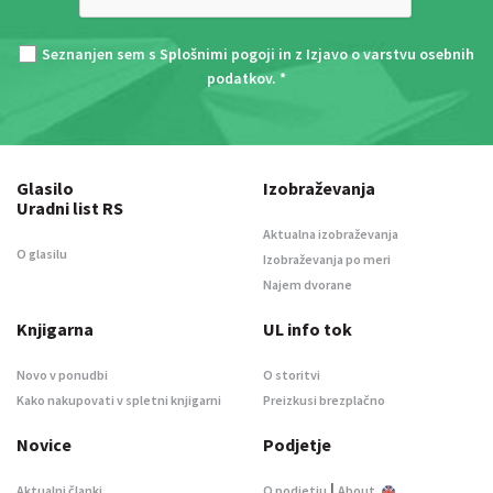
Seznanjen sem s
Splošnimi pogoji
in z
Izjavo o varstvu osebnih
podatkov
. *
Glasilo
Izobraževanja
Uradni list RS
Aktualna izobraževanja
O glasilu
Izobraževanja po meri
Najem dvorane
Knjigarna
UL info tok
Novo v ponudbi
O storitvi
Kako nakupovati v spletni knjigarni
Preizkusi brezplačno
Novice
Podjetje
|
Aktualni članki
O podjetju
About