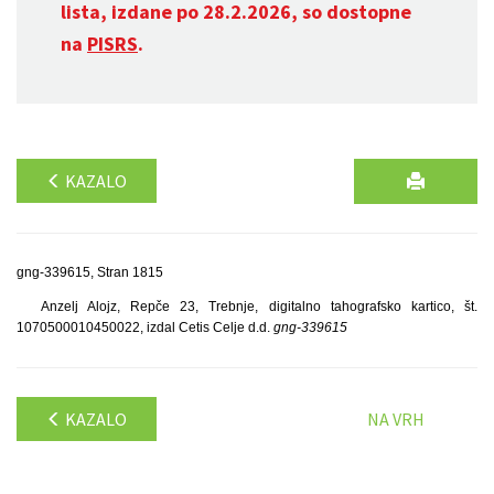
lista, izdane po 28.2.2026, so dostopne
na
PISRS
.
KAZALO
gng-339615, Stran 1815
Anzelj Alojz, Repče 23, Trebnje, digitalno tahografsko kartico, št.
1070500010450022, izdal Cetis Celje d.d.
gng-339615
KAZALO
NA VRH