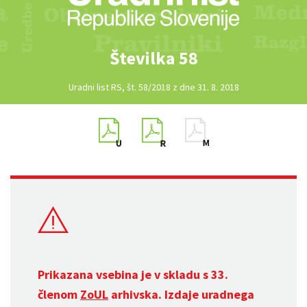
Številka 58
Uradni list RS, št. 58/2018 z dne 31. 8. 2018
Prikazana vsebina je v skladu s 33.
členom
ZoUL
arhivska. Izdaje uradnega