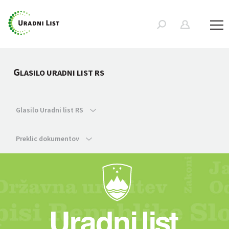
G
LASILO URADNI LIST RS
Glasilo Uradni list RS
Preklic dokumentov