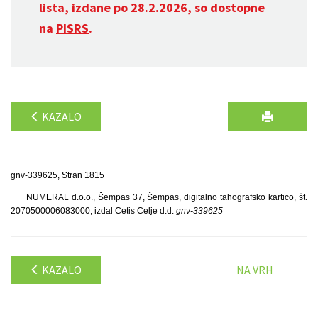
lista, izdane po 28.2.2026, so dostopne
na
PISRS
.
KAZALO
gnv-339625, Stran 1815
NUMERAL d.o.o., Šempas 37, Šempas, digitalno tahografsko kartico, št.
2070500006083000, izdal Cetis Celje d.d.
gnv-339625
KAZALO
NA VRH