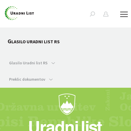
G
LASILO URADNI LIST RS
Glasilo Uradni list RS
Preklic dokumentov