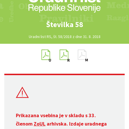
Številka 58
Uradni list RS, št. 58/2018 z dne 31. 8. 2018
Prikazana vsebina je v skladu s 33.
členom
ZoUL
arhivska. Izdaje uradnega