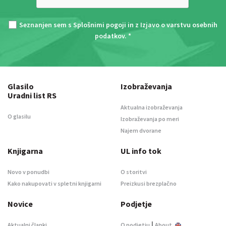
Seznanjen sem s
Splošnimi pogoji
in z
Izjavo o varstvu osebnih
podatkov
. *
Glasilo
Izobraževanja
Uradni list RS
Aktualna izobraževanja
O glasilu
Izobraževanja po meri
Najem dvorane
Knjigarna
UL info tok
Novo v ponudbi
O storitvi
Kako nakupovati v spletni knjigarni
Preizkusi brezplačno
Novice
Podjetje
|
Aktualni članki
O podjetju
About