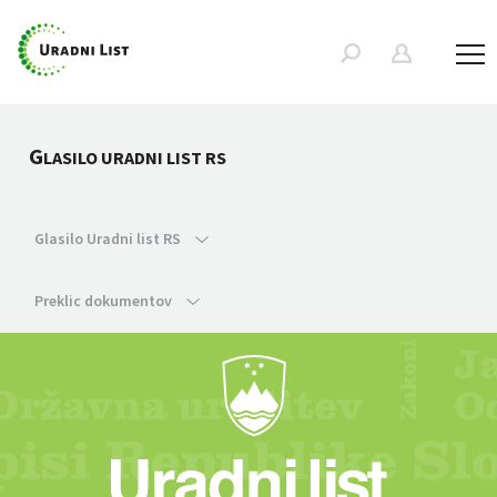
G
LASILO URADNI LIST RS
Glasilo Uradni list RS
Preklic dokumentov