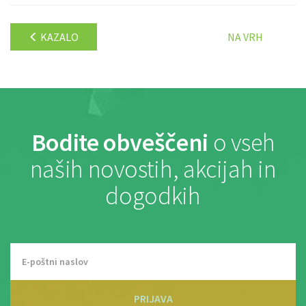
KAZALO
NA VRH
Bodite obveščeni
o vseh
naših novostih, akcijah in
dogodkih
PRIJAVA