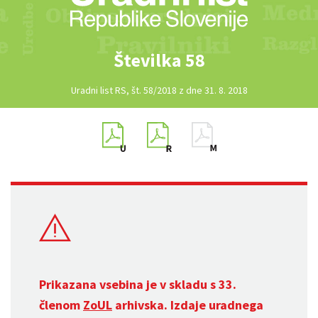
Številka 58
Uradni list RS, št. 58/2018 z dne 31. 8. 2018
Prikazana vsebina je v skladu s 33.
členom
ZoUL
arhivska. Izdaje uradnega