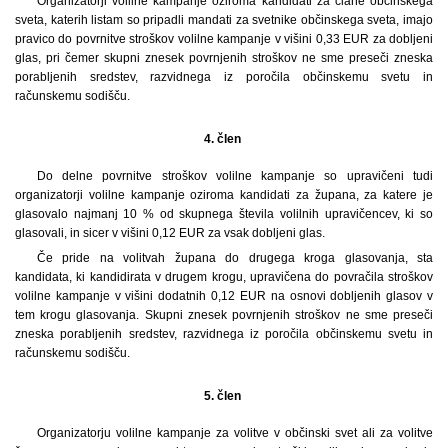
Organizatorji volilne kampanje oziroma kandidati za člane občinskega
sveta, katerih listam so pripadli mandati za svetnike občinskega sveta, imajo
pravico do povrnitve stroškov volilne kampanje v višini 0,33 EUR za dobljeni
glas, pri čemer skupni znesek povrnjenih stroškov ne sme preseči zneska
porabljenih sredstev, razvidnega iz poročila občinskemu svetu in
računskemu sodišču.
4. člen
Do delne povrnitve stroškov volilne kampanje so upravičeni tudi
organizatorji volilne kampanje oziroma kandidati za župana, za katere je
glasovalo najmanj 10 % od skupnega števila volilnih upravičencev, ki so
glasovali, in sicer v višini 0,12 EUR za vsak dobljeni glas.
Če pride na volitvah župana do drugega kroga glasovanja, sta
kandidata, ki kandidirata v drugem krogu, upravičena do povračila stroškov
volilne kampanje v višini dodatnih 0,12 EUR na osnovi dobljenih glasov v
tem krogu glasovanja. Skupni znesek povrnjenih stroškov ne sme preseči
zneska porabljenih sredstev, razvidnega iz poročila občinskemu svetu in
računskemu sodišču.
5. člen
Organizatorju volilne kampanje za volitve v občinski svet ali za volitve