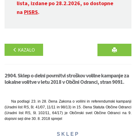
lista, izdane po 28.2.2026, so dostopne
na
PISRS
.
KAZALO
2904. Sklep o delni povrnitvi stroškov volilne kampanje za
lokalne volitve v letu 2018 v Občini Odranci, stran 9091.
Na podlagi 23. in 28. člena Zakona o volilni in referendumski kampanji
(Uradni list RS, št. 41/07, 11/11 in 98/13) in 15. člena Statuta Občine Odranci
(Uradni list RS, št. 102/11, 64/17) je Občinski svet Občine Odranci na 9.
dopisni seji dne 30. 8. 2018 sprejel
S K L E P