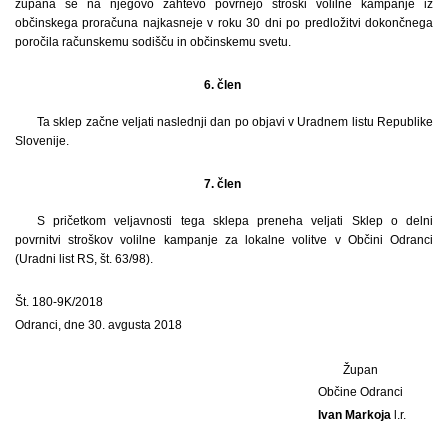
župana se na njegovo zahtevo povrnejo stroški volilne kampanje iz
občinskega proračuna najkasneje v roku 30 dni po predložitvi dokončnega
poročila računskemu sodišču in občinskemu svetu.
6. člen
Ta sklep začne veljati naslednji dan po objavi v Uradnem listu Republike
Slovenije.
7. člen
S pričetkom veljavnosti tega sklepa preneha veljati Sklep o delni
povrnitvi stroškov volilne kampanje za lokalne volitve v Občini Odranci
(Uradni list RS, št. 63/98).
Št. 180-9K/2018
Odranci, dne 30. avgusta 2018
Župan
Občine Odranci
Ivan Markoja
l.r.