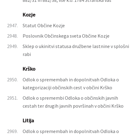
882/31 in 882/38, vse k.o. 1784 Stranska vas
Kozje
2947.
Statut Občine Kozje
2948.
Poslovnik Občinskega sveta Občine Kozje
2949.
Sklep o ukinitvi statusa družbene lastnine v splošni
rabi
Krško
2950.
Odlok o spremembah in dopolnitvah Odloka o
kategorizaciji občinskih cest v občini Krško
2951.
Odlok o spremembi Odloka o občinskih javnih
cestah ter drugih javnih površinah v občini Krško
Litija
2969.
Odlok o spremembah in dopolnitvah Odloka o