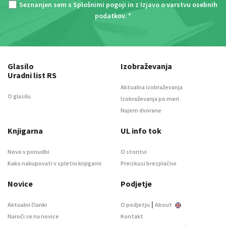
Seznanjen sem s
Splošnimi pogoji
in z
Izjavo o varstvu osebnih
podatkov
. *
Glasilo
Izobraževanja
Uradni list RS
Aktualna izobraževanja
O glasilu
Izobraževanja po meri
Najem dvorane
Knjigarna
UL info tok
Novo v ponudbi
O storitvi
Kako nakupovati v spletni knjigarni
Preizkusi brezplačno
Novice
Podjetje
|
Aktualni članki
O podjetju
About
Naroči se na novice
Kontakt