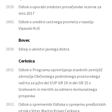
2929.
Odlok o uporabi sredstev proračunske rezerve za
leto 2017
2965.
Odlok o ureditvi cestnega prometa v naselju
Vipavski Križ
Bovec
2930.
Sklep o ukinitvi javnega dobra
Cerknica
2931.
Odlok o Programu opremljanja stavbnih zemljišč
območja Občinskega podrobnega prostorskega
načrta za južni del EUP GR 19 in del GR 15 v
Grahovem in merilih za odmero komunalnega
prispevka
2932.
Odlok o spremembi Odloka o sprejemu predšolskih
otrok v Vrtec Martin Krpan Cerknica