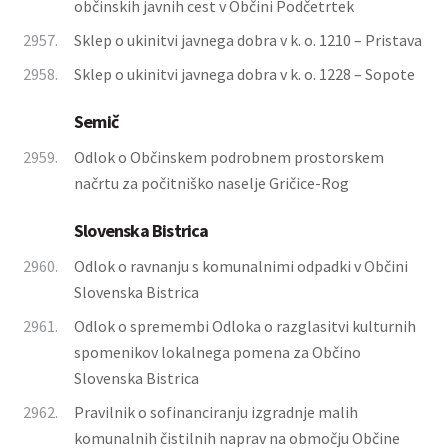
občinskih javnih cest v Občini Podčetrtek
2957.
Sklep o ukinitvi javnega dobra v k. o. 1210 – Pristava
2958.
Sklep o ukinitvi javnega dobra v k. o. 1228 – Sopote
Semič
2959.
Odlok o Občinskem podrobnem prostorskem
načrtu za počitniško naselje Gričice-Rog
Slovenska Bistrica
2960.
Odlok o ravnanju s komunalnimi odpadki v Občini
Slovenska Bistrica
2961.
Odlok o spremembi Odloka o razglasitvi kulturnih
spomenikov lokalnega pomena za Občino
Slovenska Bistrica
2962.
Pravilnik o sofinanciranju izgradnje malih
komunalnih čistilnih naprav na območju Občine