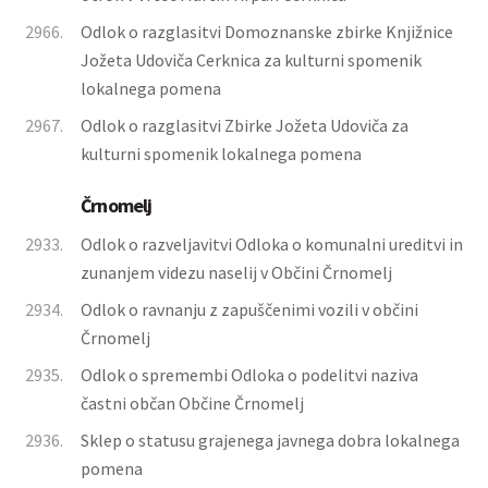
2966.
Odlok o razglasitvi Domoznanske zbirke Knjižnice
Jožeta Udoviča Cerknica za kulturni spomenik
lokalnega pomena
2967.
Odlok o razglasitvi Zbirke Jožeta Udoviča za
kulturni spomenik lokalnega pomena
Črnomelj
2933.
Odlok o razveljavitvi Odloka o komunalni ureditvi in
zunanjem videzu naselij v Občini Črnomelj
2934.
Odlok o ravnanju z zapuščenimi vozili v občini
Črnomelj
2935.
Odlok o spremembi Odloka o podelitvi naziva
častni občan Občine Črnomelj
2936.
Sklep o statusu grajenega javnega dobra lokalnega
pomena