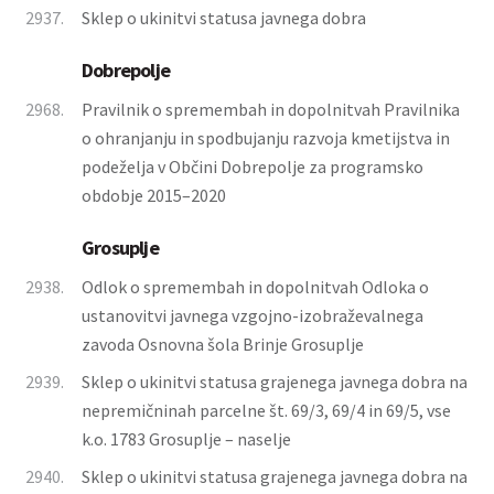
2937.
Sklep o ukinitvi statusa javnega dobra
Dobrepolje
2968.
Pravilnik o spremembah in dopolnitvah Pravilnika
o ohranjanju in spodbujanju razvoja kmetijstva in
podeželja v Občini Dobrepolje za programsko
obdobje 2015–2020
Grosuplje
2938.
Odlok o spremembah in dopolnitvah Odloka o
ustanovitvi javnega vzgojno-izobraževalnega
zavoda Osnovna šola Brinje Grosuplje
2939.
Sklep o ukinitvi statusa grajenega javnega dobra na
nepremičninah parcelne št. 69/3, 69/4 in 69/5, vse
k.o. 1783 Grosuplje – naselje
2940.
Sklep o ukinitvi statusa grajenega javnega dobra na