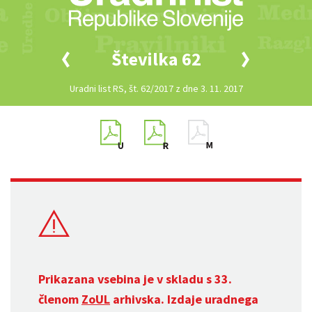
Številka 62
Uradni list RS, št. 62/2017 z dne 3. 11. 2017
Prikazana vsebina je v skladu s 33.
členom
ZoUL
arhivska. Izdaje uradnega