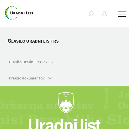
G
LASILO URADNI LIST RS
Glasilo Uradni list RS
Preklic dokumentov