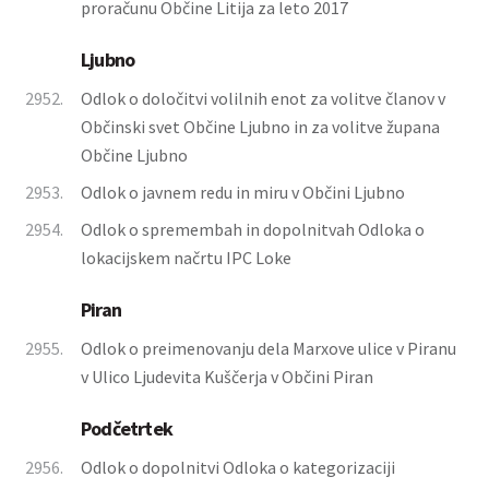
proračunu Občine Litija za leto 2017
Ljubno
2952.
Odlok o določitvi volilnih enot za volitve članov v
Občinski svet Občine Ljubno in za volitve župana
Občine Ljubno
2953.
Odlok o javnem redu in miru v Občini Ljubno
2954.
Odlok o spremembah in dopolnitvah Odloka o
lokacijskem načrtu IPC Loke
Piran
2955.
Odlok o preimenovanju dela Marxove ulice v Piranu
v Ulico Ljudevita Kuščerja v Občini Piran
Podčetrtek
2956.
Odlok o dopolnitvi Odloka o kategorizaciji