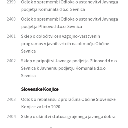
2399.
Odlok o spremembi Odloka o ustanovitvi Javnega
podjetja Komunala d.o.o. Sevnica
2400.
Odlok o spremembi Odloka o ustanovitvi Javnega
podjetja Plinovod d.o.o. Sevnica
2401.
Sklep o določitvi cen vzgojno-varstvenih
programov v javnih vrtcih na območju Občine
Sevnica
2402.
Sklep o pripojitvi Javnega podjetja Plinovod d.o.o.
Sevnica k Javnemu podjetju Komunala d.o.o.
Sevnica
Slovenske Konjice
2403.
Odlok o rebalansu 2 proračuna Občine Slovenske
Konjice za leto 2020
2404.
Sklep o ukinitvi statusa grajenega javnega dobra