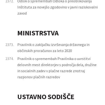
2372.
Odlok o spremembah Odloka o preoblikovanju
Inštituta za novejšo zgodovino v javni raziskovalni
zavod
MINISTRSTVA
2373.
Pravilnik o zaključku izvrševanja državnega in
občinskih proračunov za leto 2020
2374.
Pravilnik o spremembah Pravilnika o uvrstitvi
delovnih mest direktorjev s področja dela, družine
in socialnih zadev v plačne razrede znotraj
razponov plačnih razredov
USTAVNO SODIŠČE