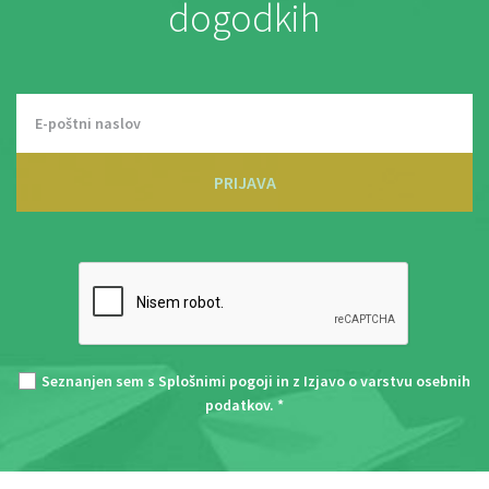
dogodkih
PRIJAVA
Seznanjen sem s
Splošnimi pogoji
in z
Izjavo o varstvu osebnih
podatkov
. *