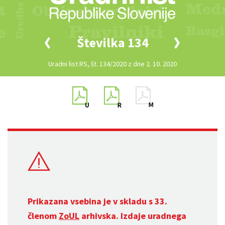
Številka 134
Uradni list RS, št. 134/2020 z dne 2. 10. 2020
Prikazana vsebina je v skladu s 33.
členom
ZoUL
arhivska. Izdaje uradnega