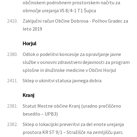
občinskem podrobnem prostorskem načrtu za
območje urejanja VS 8/4-1 T1 Šujica
2410.
Zaključni račun Občine Dobrova - Polhov Gradec za
leto 2019
Horjul
2380.
Odlok o podelitvi koncesije za opravljanje javne
službe v osnovni zdravstveni dejavnosti za program
splošne in družinske medicine v Občini Horjul
2411.
Sklep o ukinitvi statusa javnega dobra
Kranj
2381.
Statut Mestne občine Kranj (uradno prečiščeno
besedilo – UPB3)
2382.
Sklep o lokacijski preveritvi za del enote urejanja
prostora KR ST 9/1 – Stražišče na zemljišču parc.