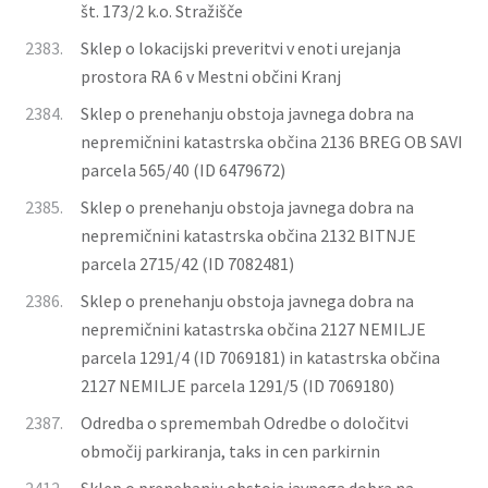
št. 173/2 k.o. Stražišče
2383.
Sklep o lokacijski preveritvi v enoti urejanja
prostora RA 6 v Mestni občini Kranj
2384.
Sklep o prenehanju obstoja javnega dobra na
nepremičnini katastrska občina 2136 BREG OB SAVI
parcela 565/40 (ID 6479672)
2385.
Sklep o prenehanju obstoja javnega dobra na
nepremičnini katastrska občina 2132 BITNJE
parcela 2715/42 (ID 7082481)
2386.
Sklep o prenehanju obstoja javnega dobra na
nepremičnini katastrska občina 2127 NEMILJE
parcela 1291/4 (ID 7069181) in katastrska občina
2127 NEMILJE parcela 1291/5 (ID 7069180)
2387.
Odredba o spremembah Odredbe o določitvi
območij parkiranja, taks in cen parkirnin