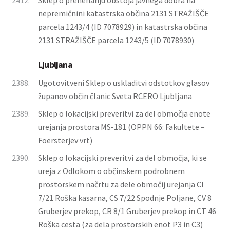
2412.
Sklep o prenehanju obstoja javnega dobra na
nepremičnini katastrska občina 2131 STRAŽIŠČE
parcela 1243/4 (ID 7078929) in katastrska občina
2131 STRAŽIŠČE parcela 1243/5 (ID 7078930)
Ljubljana
2388.
Ugotovitveni Sklep o uskladitvi odstotkov glasov
županov občin članic Sveta RCERO Ljubljana
2389.
Sklep o lokacijski preveritvi za del območja enote
urejanja prostora MS-181 (OPPN 66: Fakultete –
Foersterjev vrt)
2390.
Sklep o lokacijski preveritvi za del območja, ki se
ureja z Odlokom o občinskem podrobnem
prostorskem načrtu za dele območij urejanja CI
7/21 Roška kasarna, CS 7/22 Spodnje Poljane, CV 8
Gruberjev prekop, CR 8/1 Gruberjev prekop in CT 46
Roška cesta (za dela prostorskih enot P3 in C3)