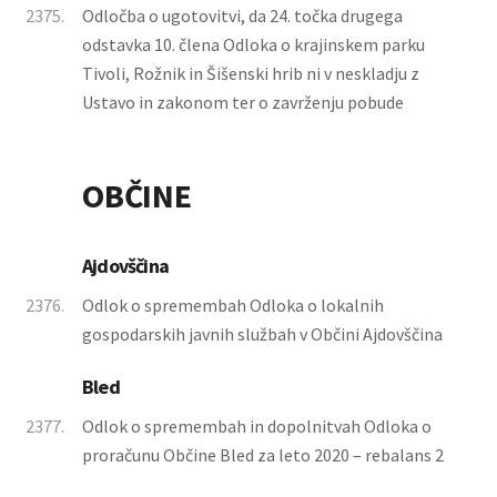
2375.
Odločba o ugotovitvi, da 24. točka drugega
odstavka 10. člena Odloka o krajinskem parku
Tivoli, Rožnik in Šišenski hrib ni v neskladju z
Ustavo in zakonom ter o zavrženju pobude
OBČINE
Ajdovščina
2376.
Odlok o spremembah Odloka o lokalnih
gospodarskih javnih službah v Občini Ajdovščina
Bled
2377.
Odlok o spremembah in dopolnitvah Odloka o
proračunu Občine Bled za leto 2020 – rebalans 2