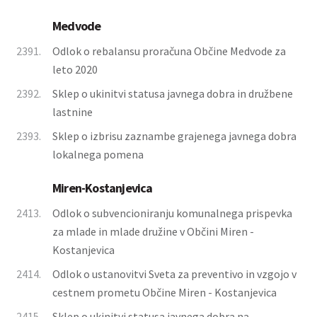
Medvode
2391.
Odlok o rebalansu proračuna Občine Medvode za
leto 2020
2392.
Sklep o ukinitvi statusa javnega dobra in družbene
lastnine
2393.
Sklep o izbrisu zaznambe grajenega javnega dobra
lokalnega pomena
Miren-Kostanjevica
2413.
Odlok o subvencioniranju komunalnega prispevka
za mlade in mlade družine v Občini Miren -
Kostanjevica
2414.
Odlok o ustanovitvi Sveta za preventivo in vzgojo v
cestnem prometu Občine Miren - Kostanjevica
2415.
Sklep o ukinitvi statusa javnega dobra na