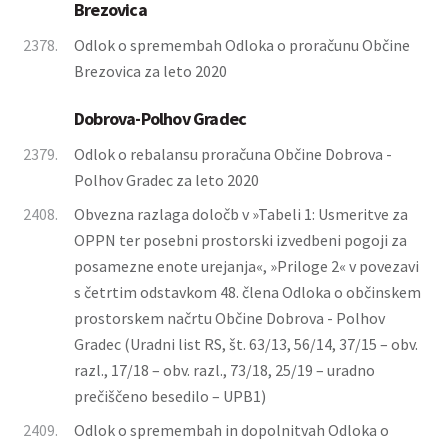
Brezovica
2378.
Odlok o spremembah Odloka o proračunu Občine
Brezovica za leto 2020
Dobrova-Polhov Gradec
2379.
Odlok o rebalansu proračuna Občine Dobrova -
Polhov Gradec za leto 2020
2408.
Obvezna razlaga določb v »Tabeli 1: Usmeritve za
OPPN ter posebni prostorski izvedbeni pogoji za
posamezne enote urejanja«, »Priloge 2« v povezavi
s četrtim odstavkom 48. člena Odloka o občinskem
prostorskem načrtu Občine Dobrova - Polhov
Gradec (Uradni list RS, št. 63/13, 56/14, 37/15 – obv.
razl., 17/18 – obv. razl., 73/18, 25/19 – uradno
prečiščeno besedilo – UPB1)
2409.
Odlok o spremembah in dopolnitvah Odloka o