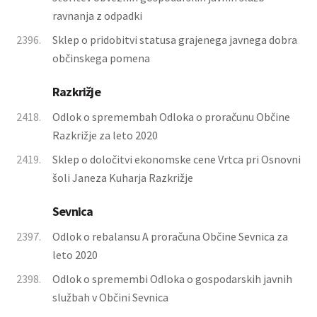
ravnanja z odpadki
2396.
Sklep o pridobitvi statusa grajenega javnega dobra
občinskega pomena
Razkrižje
2418.
Odlok o spremembah Odloka o proračunu Občine
Razkrižje za leto 2020
2419.
Sklep o določitvi ekonomske cene Vrtca pri Osnovni
šoli Janeza Kuharja Razkrižje
Sevnica
2397.
Odlok o rebalansu A proračuna Občine Sevnica za
leto 2020
2398.
Odlok o spremembi Odloka o gospodarskih javnih
službah v Občini Sevnica