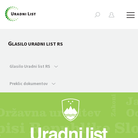
G
LASILO URADNI LIST RS
Glasilo Uradni list RS
Preklic dokumentov