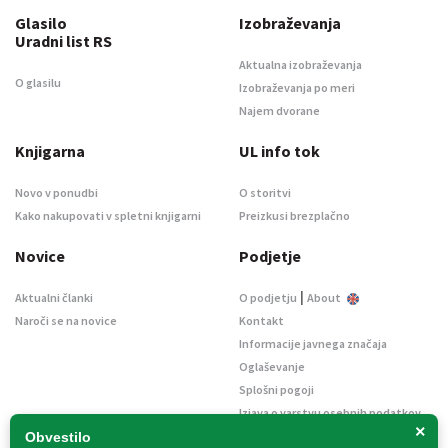
Glasilo
Izobraževanja
Uradni list RS
Aktualna izobraževanja
O glasilu
Izobraževanja po meri
Najem dvorane
Knjigarna
UL info tok
Novo v ponudbi
O storitvi
Kako nakupovati v spletni knjigarni
Preizkusi brezplačno
Novice
Podjetje
|
Aktualni članki
O podjetju
About
Naroči se na novice
Kontakt
Informacije javnega značaja
Oglaševanje
Splošni pogoji
Izjava o varstvu osebnih podatkov
×
E-dražbe
Obvestilo