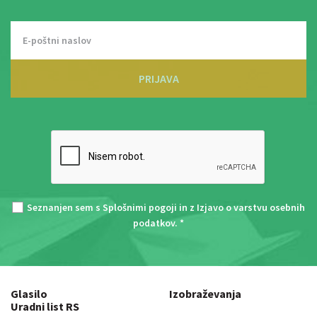
PRIJAVA
Seznanjen sem s
Splošnimi pogoji
in z
Izjavo o varstvu osebnih
podatkov
. *
Glasilo
Izobraževanja
Uradni list RS