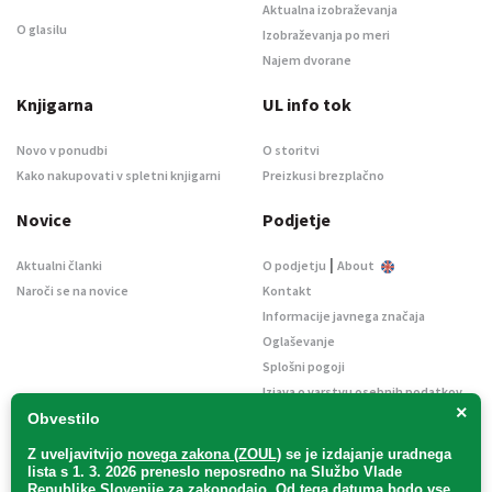
Aktualna izobraževanja
O glasilu
Izobraževanja po meri
Najem dvorane
Knjigarna
UL info tok
Novo v ponudbi
O storitvi
Kako nakupovati v spletni knjigarni
Preizkusi brezplačno
Novice
Podjetje
|
Aktualni članki
O podjetju
About
Naroči se na novice
Kontakt
Informacije javnega značaja
Oglaševanje
Splošni pogoji
Izjava o varstvu osebnih podatkov
×
E-dražbe
Obvestilo
Z uveljavitvijo
novega zakona (ZOUL)
se je
izdajanje uradnega
lista s 1. 3. 2026 preneslo
neposredno
na Službo Vlade
Republike Slovenije za zakonodajo
. Od tega datuma bodo vse