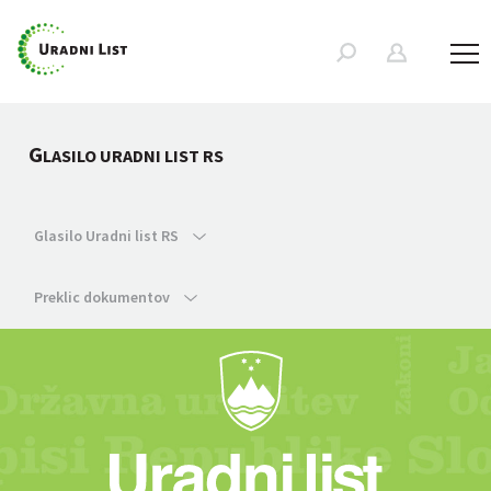
G
LASILO URADNI LIST RS
Glasilo Uradni list RS
Preklic dokumentov