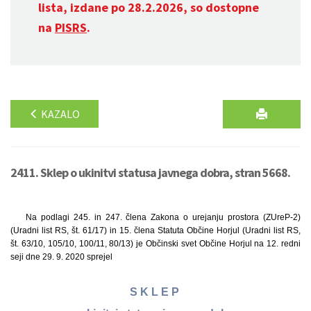
lista, izdane po 28.2.2026, so dostopne
na
PISRS
.
KAZALO
2411. Sklep o ukinitvi statusa javnega dobra, stran 5668.
Na podlagi 245. in 247. člena Zakona o urejanju prostora (ZUreP-2)
(Uradni list RS, št. 61/17) in 15. člena Statuta Občine Horjul (Uradni list RS,
št. 63/10, 105/10, 100/11, 80/13) je Občinski svet Občine Horjul na 12. redni
seji dne 29. 9. 2020 sprejel
S K L E P