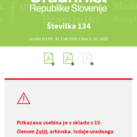
Številka 134
Uradni list RS, št. 134/2020 z dne 2. 10. 2020
Prikazana vsebina je v skladu s 33.
členom
ZoUL
arhivska. Izdaje uradnega