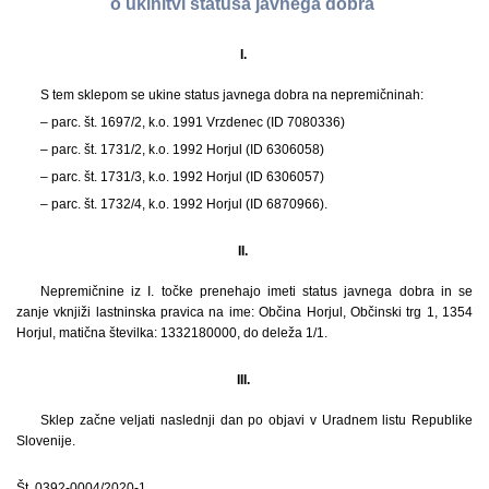
o ukinitvi statusa javnega dobra
I.
S tem sklepom se ukine status javnega dobra na nepremičninah:
– parc. št. 1697/2, k.o. 1991 Vrzdenec (ID 7080336)
– parc. št. 1731/2, k.o. 1992 Horjul (ID 6306058)
– parc. št. 1731/3, k.o. 1992 Horjul (ID 6306057)
– parc. št. 1732/4, k.o. 1992 Horjul (ID 6870966).
II.
Nepremičnine iz I. točke prenehajo imeti status javnega dobra in se
zanje vknjiži lastninska pravica na ime: Občina Horjul, Občinski trg 1, 1354
Horjul, matična številka: 1332180000, do deleža 1/1.
III.
Sklep začne veljati naslednji dan po objavi v Uradnem listu Republike
Slovenije.
Št. 0392-0004/2020-1