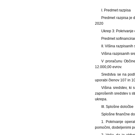
I. Predmet razpisa
Predmet razpisa je do
2020
Ukrep 3: Pokrivanje 
Predmet sofinancira
II. Višina razpisanih
Višina razpisanih sr
V proračunu Občine 
12.000,00 evrov.
Sredstva se na podl
uporabi členov 107 in 1
Višina sredstev, ki
zaprošenih sredstev s st
ukrepa.
III. Splošne določbe
Splošne finančne do
1. Pokrivanje operat
pomočmi, dodeljenimi po
2. Velja, da je akt