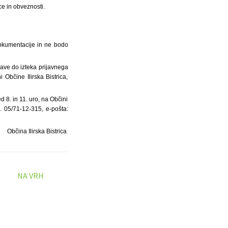
ce in obveznosti.
dokumentacije in ne bodo
jave do izteka prijavnega
i Občine Ilirska Bistrica,
 8. in 11. uro, na Občini
el. 05/71-12-315, e-pošta:
Občina Ilirska Bistrica
NA VRH