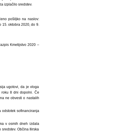
 izplačilo sredstev.
čeno pošiljko na naslov:
do 15. oktobra 2020, do 9.
razpis Kmetijstvo 2020 –
ija ugotovi, da je vloga
 roku 8 dni dopolni. Če
na ne obvesti o nastalih
a odstotek sofinanciranja
doma v osmih dneh izdala
 sredstev. Občina Ilirska