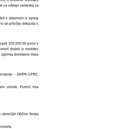
 rok za oddajo zahtevka za
biti z datumom iz zgoraj
o se priložijo dokazila o
egati 200.000,00 evrov v
pomoč dodeli iz sredstev
a zgornja dovoljena meja
 korupcije – ZIntPK-UPB2,
alni učinek. Pomoč ima
 območjih Občine Ilirska
prometa.