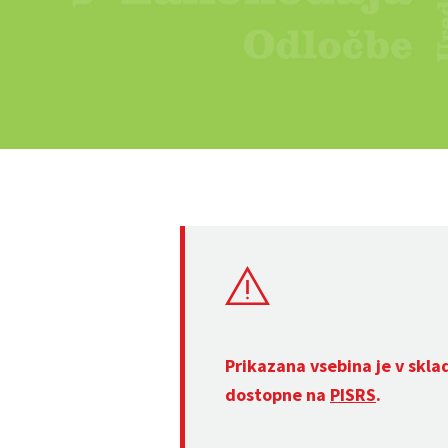
Prikazana vsebina je v skla
dostopne na
PISRS
.