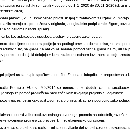
u razpisu pa so tisti, ki so nastali v obdobju od 1. 1. 2020 do 30. 11. 2020 (skrajni
december 2020).
enem prevozu, ki jih upravičenec priloži skupaj z zahtevkom za izplačilo, morajo 
zila morajo biti predložena v originalu, z originalnim podpisom in žigom, obvezn
lni nalog oziroma bančni izpisek).
strica bo kot izplačevalec upoštevala veljavno davčno zakonodajo.
moči, dodeljene enotnemu podjetju na podlagi pravila »de minimis«, ne sme pres
oračunskih let, ne glede na obliko ali namen pomoči ter ne glede na to, ali se 
e (v primeru podjetij, ki delujejo v komercialnem cestnem tovornem sektorju, znaš
).
 pri prijavi na ta razpis upoštevati določbe Zakona o integriteti in preprečevanju
redbi Komisije (EU) št. 702/2014 se pomoč lahko dodeli, če ima spodbujev
 je vloga za pomoč predložena pred začetkom izvajanja projekta ali dejavnosti.
gotoviti ustreznost in kakovost tovornega prometa, skladno s področno zakonodajo.
rivanje operativnih stroškov cestnega tovornega prometa na odročnih, razpršenih
troške tovornega prometa za prevoze, ki niso ekonomsko upravičeni.
azpisu so subjekti, ki so registrirani za opravljanje dejavnosti cestnega tovornega 