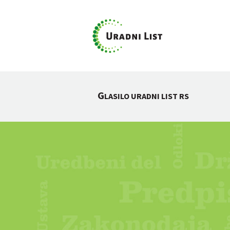
G
LASILO URADNI LIST RS