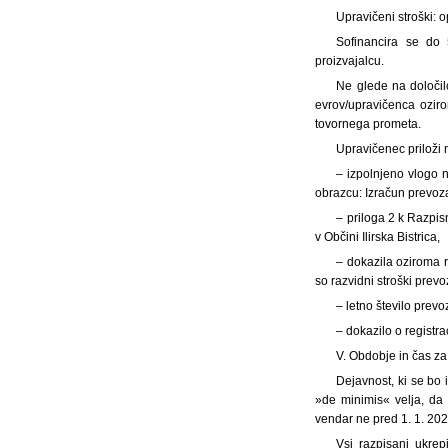
Upravičeni stroški: o
Sofinancira se do 
proizvajalcu.
Ne glede na določil
evrov/upravičenca oziro
tovornega prometa.
Upravičenec priloži
– izpolnjeno vlogo 
obrazcu: Izračun prevoz
– priloga 2 k Razpis
v Občini Ilirska Bistrica,
– dokazila oziroma r
so razvidni stroški prevo
– letno število prevo
– dokazilo o registra
V. Obdobje in čas za
Dejavnost, ki se bo 
»de minimis« velja, da 
vendar ne pred 1. 1. 202
Vsi razpisani ukre