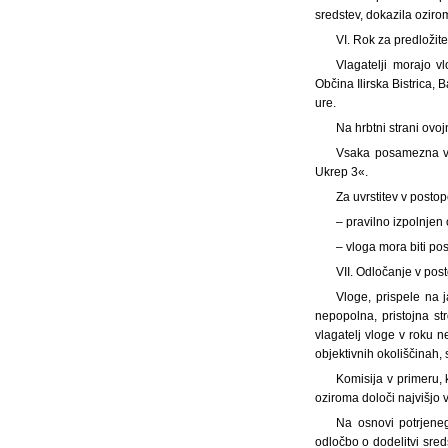
sredstev, dokazila oziro
VI. Rok za predložite
Vlagatelji morajo v
Občina Ilirska Bistrica, 
ure.
Na hrbtni strani ovoj
Vsaka posamezna vlo
Ukrep 3«.
Za uvrstitev v posto
– pravilno izpolnjen
– vloga mora biti po
VII. Odločanje v pos
Vloge, prispele na 
nepopolna, pristojna s
vlagatelj vloge v roku 
objektivnih okoliščinah,
Komisija v primeru, 
oziroma določi najvišjo v
Na osnovi potrjeneg
odločbo o dodelitvi sred