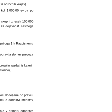
 iz odročnih krajev).
 kot 1.000,00 evrov po
li skupni znesek 100.000
n za dejavnosti cestnega
 priloga 1 k Razpisnemu
opravlja storitev prevoza
og) in razdalj iz katerih
toritvi),
moči dodeljene po pravilu
cu o dodelitvi sredstev,
ajo v primeru odobritve