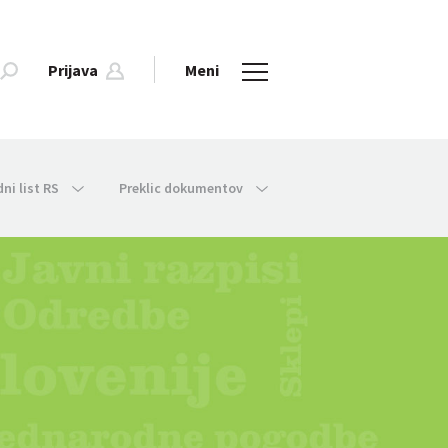
Prijava
Meni
dni list RS
Preklic dokumentov