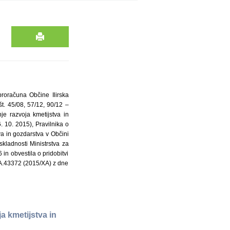
proračuna Občine Ilirska
št. 45/08, 57/12, 90/12 –
e razvoja kmetijstva in
. 10. 2015), Pravilnika o
a in gozdarstva v Občini
kladnosti Ministrstva za
in obvestila o pridobitvi
 SA.43372 (2015/XA) z dne
a kmetijstva in