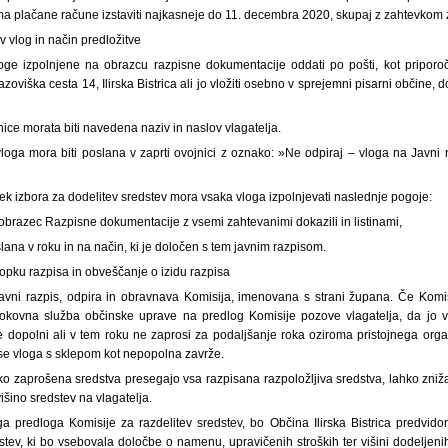
ma plačane račune izstaviti najkasneje do 11. decembra 2020, skupaj z zahtevkom za
v vlog in način predložitve
loge izpolnjene na obrazcu razpisne dokumentacije oddati po pošti, kot priporo
Bazoviška cesta 14, Ilirska Bistrica ali jo vložiti osebno v sprejemni pisarni občine, 
nice morata biti navedena naziv in naslov vlagatelja.
ga mora biti poslana v zaprti ovojnici z oznako: »Ne odpiraj – vloga na Javni 
pek izbora za dodelitev sredstev mora vsaka vloga izpolnjevati naslednje pogoje:
 obrazec Razpisne dokumentacije z vsemi zahtevanimi dokazili in listinami,
slana v roku in na način, ki je določen s tem javnim razpisom.
topku razpisa in obveščanje o izidu razpisa
javni razpis, odpira in obravnava Komisija, imenovana s strani župana. Če Komis
trokovna služba občinske uprave na predlog Komisije pozove vlagatelja, da jo v
ne dopolni ali v tem roku ne zaprosi za podaljšanje roka oziroma pristojnega orga
 se vloga s sklepom kot nepopolna zavrže.
ko zaprošena sredstva presegajo vsa razpisana razpoložljiva sredstva, lahko zniž
išino sredstev na vlagatelja.
a predloga Komisije za razdelitev sredstev, bo Občina Ilirska Bistrica predvi
stev, ki bo vsebovala določbe o namenu, upravičenih stroških ter višini dodeljenih