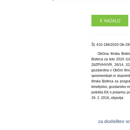
KAZALO
Št. 410-186/2020 Ob-29
Občina Ilirska Bist
Bistrica za leto 2020 (U
ZdZPVHVVR, 26/14, 32/1
gozdarstva v Občini Ilir
spremembah in dopolnitv
Ilirska Bistrica za pro
kmetijstvo, gozdarstvo i
potrdila EK o prejemu po
26. 2. 2016, objavlja
za dodelitev s