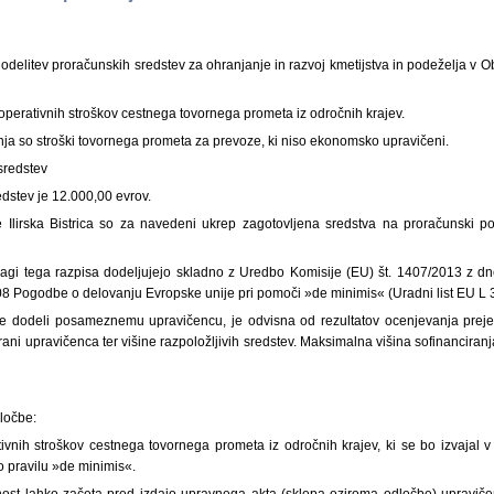
delitev proračunskih sredstev za ohranjanje in razvoj kmetijstva in podeželja v Obči
operativnih stroškov cestnega tovornega prometa iz odročnih krajev.
nja so stroški tovornega prometa za prevoze, ki niso ekonomsko upravičeni.
 sredstev
edstev je 12.000,00 evrov.
Ilirska Bistrica so za navedeni ukrep zagotovljena sredstva na proračunski po
agi tega razpisa dodeljujejo skladno z Uredbo Komisije (EU) št. 1407/2013 z d
08 Pogodbe o delovanju Evropske unije pri pomoči »de minimis« (Uradni list EU L 3
 se dodeli posameznemu upravičencu, je odvisna od rezultatov ocenjevanja prejet
rani upravičenca ter višine razpoložljivih sredstev. Maksimalna višina sofinanciranj
ločbe:
ivnih stroškov cestnega tovornega prometa iz odročnih krajev, ki se bo izvajal v
 pravilu »de minimis«.
ivnost lahko začeta pred izdajo upravnega akta (sklepa oziroma odločbe) upravičen