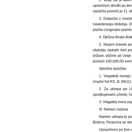
upravičeni stroški po tem
izplačilo pomoči je 11. 
3. Dokazila o izved
navedenega obdobja. Doka
plačilu (originalni plači
4. Občina Ilirska Bi
5. Skupni znesek po
obdobju zadnjih treh pr
države, občine ali Unij
pomoči 100.000,00 evrov
Splošne določbe:
1. Vlagatelji morajo
Uradni list RS, št. 69/11).
2. Za ukrepe po U
spodbujevalni učinek, če
3. Vlagatelj mora za
IV. Namen razpisa
Namen ukrepa je pok
Bistrica. Financira se s
Upravičenci po tem r