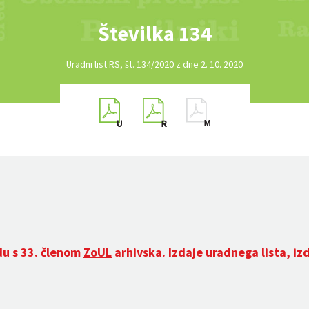
Številka 134
Uradni list RS, št. 134/2020 z dne 2. 10. 2020
du s 33. členom
ZoUL
arhivska. Izdaje uradnega lista, iz