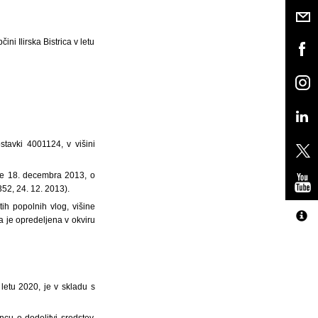
ni Ilirska Bistrica v letu
stavki 4001124, v višini
ne 18. decembra 2013, o
52, 24. 12. 2013).
ih popolnih vlog, višine
a je opredeljena v okviru
 letu 2020, je v skladu s
cu o dodelitvi sredstev,