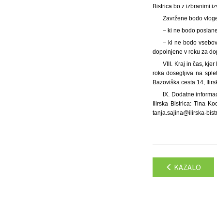
Bistrica bo z izbranimi i
Zavržene bodo vlog
– ki ne bodo poslane 
– ki ne bodo vsebov
dopolnjene v roku za do
VIII. Kraj in čas, k
roka dosegljiva na spletn
Bazoviška cesta 14, Ilirs
IX. Dodatne informac
Ilirska Bistrica: Tina Ko
tanja.sajina@ilirska-bis
KAZALO