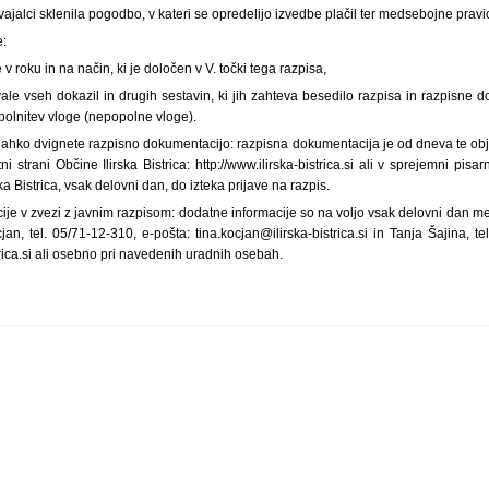
zvajalci sklenila pogodbo, v kateri se opredelijo izvedbe plačil ter medsebojne pravi
e:
v roku in na način, ki je določen v V. točki tega razpisa,
ale vseh dokazil in drugih sestavin, ki jih zahteva besedilo razpisa in razpisne 
polnitev vloge (nepopolne vloge).
jer lahko dvignete razpisno dokumentacijo: razpisna dokumentacija je od dneva te ob
i strani Občine Ilirska Bistrica: http://www.ilirska-bistrica.si ali v sprejemni pisarn
ka Bistrica, vsak delovni dan, do izteka prijave na razpis.
ije v zvezi z javnim razpisom: dodatne informacije so na voljo vsak delovni dan med
cjan, tel. 05/71-12-310, e-pošta: tina.kocjan@ilirska-bistrica.si in Tanja Šajina, t
trica.si ali osebno pri navedenih uradnih osebah.