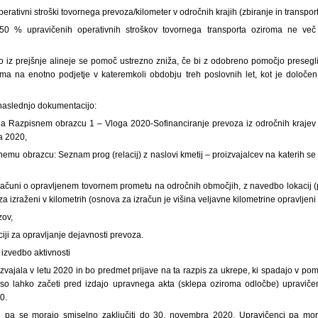
perativni stroški tovornega prevoza/kilometer v odročnih krajih (zbiranje in transport
50 % upravičenih operativnih stroškov tovornega transporta oziroma ne več
o iz prejšnje alineje se pomoč ustrezno zniža, če bi z odobreno pomočjo preseg
ma na enotno podjetje v kateremkoli obdobju treh poslovnih let, kot je določe
 naslednjo dokumentacijo:
na Razpisnem obrazcu 1 – Vloga 2020-Sofinanciranje prevoza iz odročnih krajev
a 2020,
nemu obrazcu: Seznam prog (relacij) z naslovi kmetij – proizvajalcev na katerih se 
ačuni o opravljenem tovornem prometu na odročnih območjih, z navedbo lokacij (pr
za izraženi v kilometrih (osnova za izračun je višina veljavne kilometrine opravljeni s
zov,
ciji za opravljanje dejavnosti prevoza.
 izvedbo aktivnosti
izvajala v letu 2020 in bo predmet prijave na ta razpis za ukrepe, ki spadajo v po
so lahko začeti pred izdajo upravnega akta (sklepa oziroma odločbe) upravičen
0.
pi pa se morajo smiselno zaključiti do 30. novembra 2020. Upravičenci pa mor