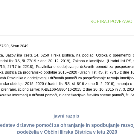
KOPIRAJ POVEZAVO
57/20, Stran 2049
rica, Bazoviška cesta 14, 6250 Ilirska Bistrica, na podlagi Odloka o spremembi 
radni list RS, št. 77/19 z dne 20. 12. 2019), Zakona o kmetijstvu (Uradni list RS, 
5, 27/17 in 22/18), Pravilnika o dodeljevanju državnih pomoči za pospeševanj
ska Bistrica za programsko obdobje 2015–2020 (Uradni list RS, št. 78/15 z dne 16
ah Pravilnika o dodeljevanju državnih pomoči za pospeševanje razvoja kmetijstv
gramsko obdobje 2015–2020 (Uradni list RS, št. 8/16 z dne 5. 2. 2016), mnenja o s
n prehrano, št. priglasitve: K-BE166-5880416-2015, z dne 20. 10. 2015 in 7. 3. 2016 
vzetka informacij o državni pomoči, z identifikacijsko številko sheme pomoči, št.
javni razpis
redstev državne pomoči za ohranjanje in spodbujanje razvoj
podeželja v Občini Ilirska Bistrica v letu 2020