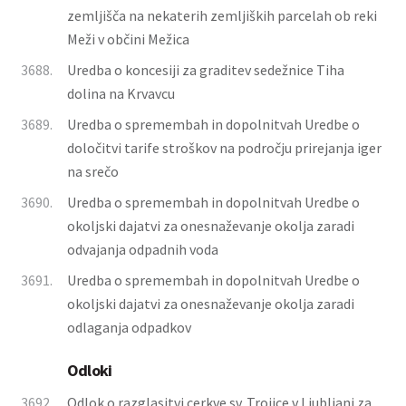
zemljišča na nekaterih zemljiških parcelah ob reki
Meži v občini Mežica
3688.
Uredba o koncesiji za graditev sedežnice Tiha
dolina na Krvavcu
3689.
Uredba o spremembah in dopolnitvah Uredbe o
določitvi tarife stroškov na področju prirejanja iger
na srečo
3690.
Uredba o spremembah in dopolnitvah Uredbe o
okoljski dajatvi za onesnaževanje okolja zaradi
odvajanja odpadnih voda
3691.
Uredba o spremembah in dopolnitvah Uredbe o
okoljski dajatvi za onesnaževanje okolja zaradi
odlaganja odpadkov
Odloki
3692.
Odlok o razglasitvi cerkve sv. Trojice v Ljubljani za