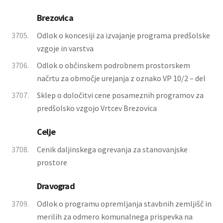
Brezovica
3705.
Odlok o koncesiji za izvajanje programa predšolske
vzgoje in varstva
3706.
Odlok o občinskem podrobnem prostorskem
načrtu za območje urejanja z oznako VP 10/2 – del
3707.
Sklep o določitvi cene posameznih programov za
predšolsko vzgojo Vrtcev Brezovica
Celje
3708.
Cenik daljinskega ogrevanja za stanovanjske
prostore
Dravograd
3709.
Odlok o programu opremljanja stavbnih zemljišč in
merilih za odmero komunalnega prispevka na