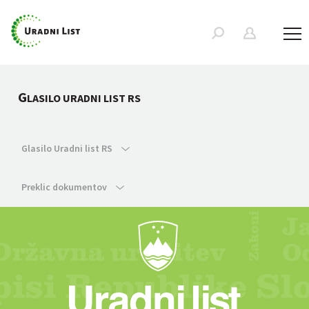
G
LASILO URADNI LIST RS
Glasilo Uradni list RS
Preklic dokumentov