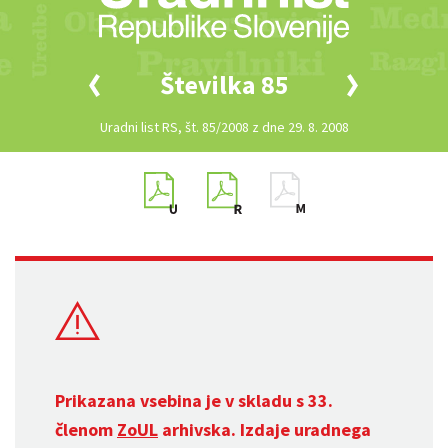
Številka 85
Uradni list RS, št. 85/2008 z dne 29. 8. 2008
Prikazana vsebina je v skladu s 33.
členom
ZoUL
arhivska. Izdaje uradnega