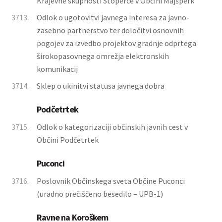
Krajevne skupnosti Stoperce v Občini Majšperk
3713.
Odlok o ugotovitvi javnega interesa za javno-
zasebno partnerstvo ter določitvi osnovnih
pogojev za izvedbo projektov gradnje odprtega
širokopasovnega omrežja elektronskih
komunikacij
3714.
Sklep o ukinitvi statusa javnega dobra
Podčetrtek
3715.
Odlok o kategorizaciji občinskih javnih cest v
Občini Podčetrtek
Puconci
3716.
Poslovnik Občinskega sveta Občine Puconci
(uradno prečiščeno besedilo – UPB-1)
Ravne na Koroškem