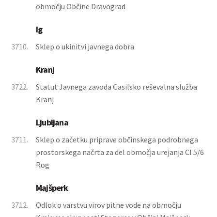
območju Občine Dravograd
Ig
3710.
Sklep o ukinitvi javnega dobra
Kranj
3722.
Statut Javnega zavoda Gasilsko reševalna služba
Kranj
Ljubljana
3711.
Sklep o začetku priprave občinskega podrobnega
prostorskega načrta za del območja urejanja CI 5/6
Rog
Majšperk
3712.
Odlok o varstvu virov pitne vode na območju