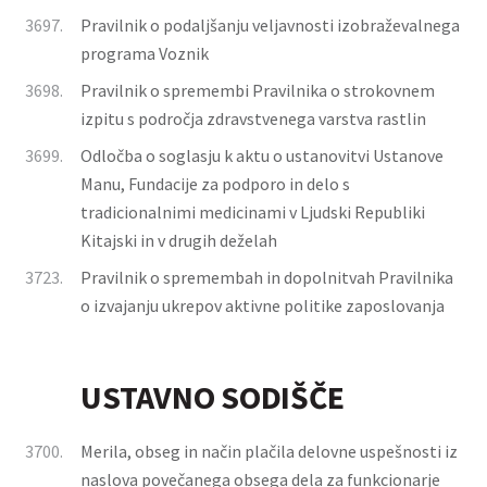
3697.
Pravilnik o podaljšanju veljavnosti izobraževalnega
programa Voznik
3698.
Pravilnik o spremembi Pravilnika o strokovnem
izpitu s področja zdravstvenega varstva rastlin
3699.
Odločba o soglasju k aktu o ustanovitvi Ustanove
Manu, Fundacije za podporo in delo s
tradicionalnimi medicinami v Ljudski Republiki
Kitajski in v drugih deželah
3723.
Pravilnik o spremembah in dopolnitvah Pravilnika
o izvajanju ukrepov aktivne politike zaposlovanja
USTAVNO SODIŠČE
3700.
Merila, obseg in način plačila delovne uspešnosti iz
naslova povečanega obsega dela za funkcionarje