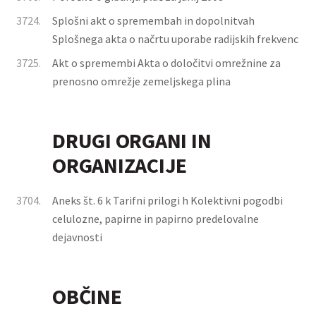
3724.
Splošni akt o spremembah in dopolnitvah
Splošnega akta o načrtu uporabe radijskih frekvenc
3725.
Akt o spremembi Akta o določitvi omrežnine za
prenosno omrežje zemeljskega plina
DRUGI ORGANI IN
ORGANIZACIJE
3704.
Aneks št. 6 k Tarifni prilogi h Kolektivni pogodbi
celulozne, papirne in papirno predelovalne
dejavnosti
OBČINE