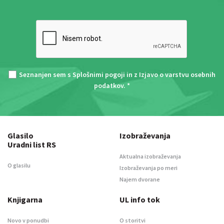
Seznanjen sem s
Splošnimi pogoji
in z
Izjavo o varstvu osebnih
podatkov
. *
Glasilo
Izobraževanja
Uradni list RS
Aktualna izobraževanja
O glasilu
Izobraževanja po meri
Najem dvorane
Knjigarna
UL info tok
Novo v ponudbi
O storitvi