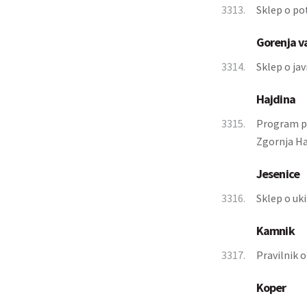
3313.
Sklep o po
Gorenja v
3314.
Sklep o j
Hajdina
3315.
Program pr
Zgornja Ha
Jesenice
3316.
Sklep o uk
Kamnik
3317.
Pravilnik 
Koper