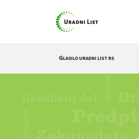
G
LASILO URADNI LIST RS