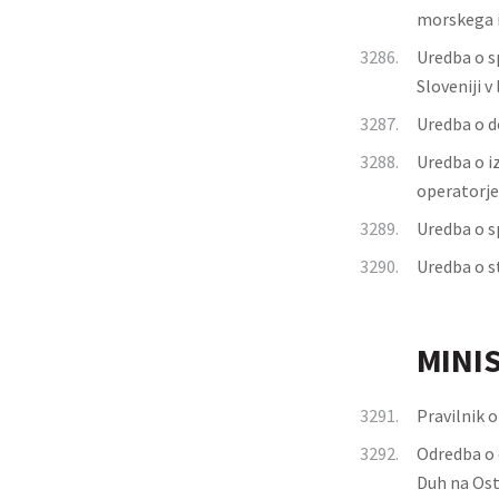
morskega i
3286.
Uredba o s
Sloveniji v
3287.
Uredba o do
3288.
Uredba o i
operatorje
3289.
Uredba o s
3290.
Uredba o s
MINI
3291.
Pravilnik o
3292.
Odredba o 
Duh na Os