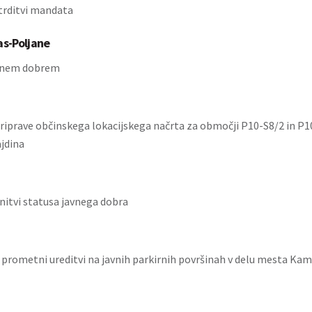
trditvi mandata
as-Poljane
avnem dobrem
iprave občinskega lokacijskega načrta za območji P10-S8/2 in P10
jdina
initvi statusa javnega dobra
o prometni ureditvi na javnih parkirnih površinah v delu mesta Kam