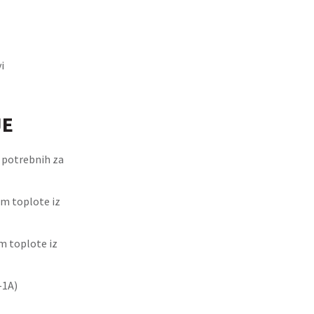
i
JE
, potrebnih za
em toplote iz
m toplote iz
–1A)