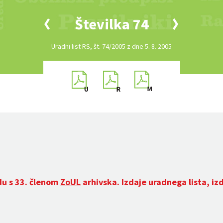
Številka 74
Uradni list RS, št. 74/2005 z dne 5. 8. 2005
du s 33. členom
ZoUL
arhivska. Izdaje uradnega lista, iz