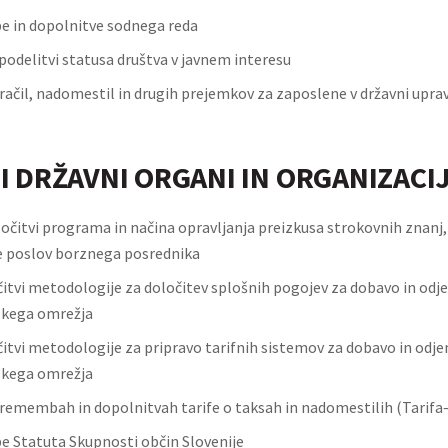
 in dopolnitve sodnega reda
podelitvi statusa društva v javnem interesu
račil, nadomestil in drugih prejemkov za zaposlene v državni uprav
I DRŽAVNI ORGANI IN ORGANIZACI
ločitvi programa in načina opravljanja preizkusa strokovnih znanj
e poslov borznega posrednika
čitvi metodologije za določitev splošnih pogojev za dobavo in odj
jskega omrežja
čitvi metodologije za pripravo tarifnih sistemov za dobavo in odje
jskega omrežja
premembah in dopolnitvah tarife o taksah in nadomestilih (Tarifa
Statuta Skupnosti občin Slovenije