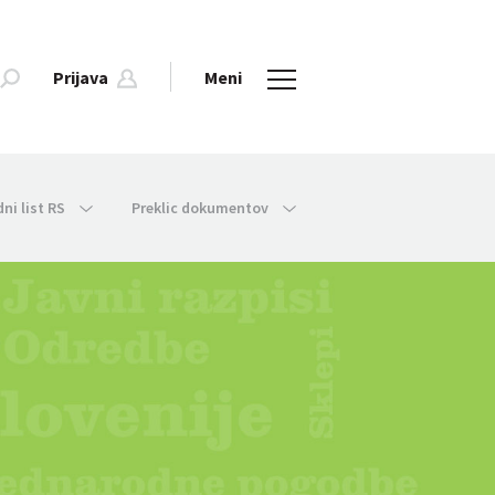
Prijava
Meni
dni list RS
Preklic dokumentov