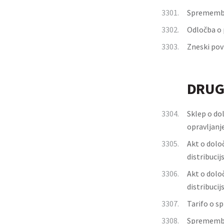
3301.
Spremembe
3302.
Odločba o 
3303.
Zneski pov
DRUG
3304.
Sklep o do
opravljanj
3305.
Akt o dolo
distribuci
3306.
Akt o dolo
distribuci
3307.
Tarifo o s
3308.
Spremembe 