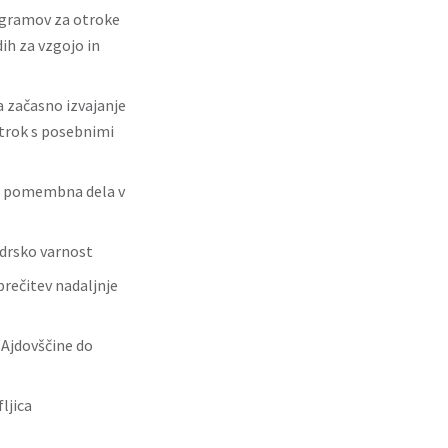
rogramov za otroke
h za vzgojo in
a začasno izvajanje
otrok s posebnimi
ost pomembna dela v
edrsko varnost
prečitev nadaljnje
 Ajdovščine do
ljica