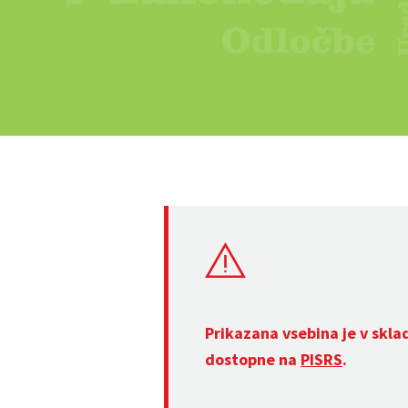
Prikazana vsebina je v skla
dostopne na
PISRS
.