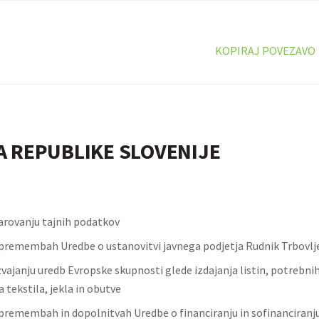
KOPIRAJ POVEZAVO
A REPUBLIKE SLOVENIJE
arovanju tajnih podatkov
premembah Uredbe o ustanovitvi javnega podjetja Rudnik Trbovlje
vajanju uredb Evropske skupnosti glede izdajanja listin, potrebnih
 tekstila, jekla in obutve
premembah in dopolnitvah Uredbe o financiranju in sofinanciranju