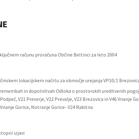
NE
ključnem računu proračuna Občine Beltinci za leto 2004
činskem lokacijskem načrtu za območje urejanja VP10/1 Brezovic
remembah in dopolnitvah Odloka o prostorskih ureditvenih pogoj
Podpeč, V21 Preserje, V22 Prevalje, V23 Brezovica in V46 Vnanje Go
 Vnanje Gorice, Notranje Gorice- V24 Rakitna
topni izjavi