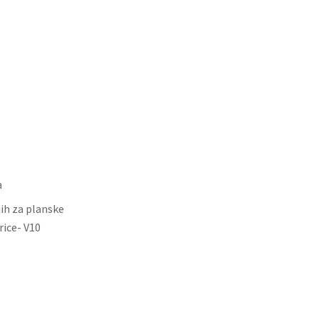
a
ih za planske
rice- V10