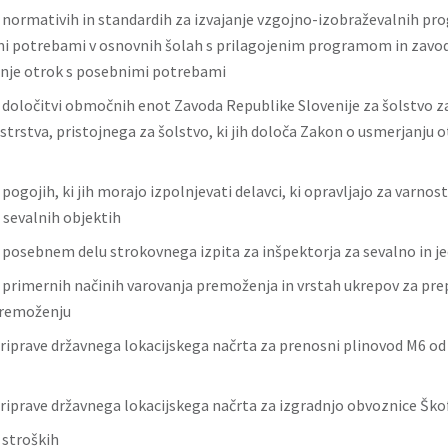
o normativih in standardih za izvajanje vzgojno-izobraževalnih p
i potrebami v osnovnih šolah s prilagojenim programom in zavodi
nje otrok s posebnimi potrebami
o določitvi območnih enot Zavoda Republike Slovenije za šolstvo z
strstva, pristojnega za šolstvo, ki jih določa Zakon o usmerjanju 
 pogojih, ki jih morajo izpolnjevati delavci, ki opravljajo za varn
i sevalnih objektih
o posebnem delu strokovnega izpita za inšpektorja za sevalno in j
o primernih načinih varovanja premoženja in vrstah ukrepov za pre
premoženju
iprave državnega lokacijskega načrta za prenosni plinovod M6 od
iprave državnega lokacijskega načrta za izgradnjo obvoznice Škof
 stroških