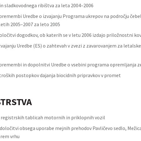
n sladkovodnega ribištva za leta 2004–2006
premembi Uredbe o izvajanju Programa ukrepov na področju čebel
 letih 2005–2007 za leto 2005
ločitvi dogodkov, ob katerih se v letu 2006 izdajo priložnostni ko
zvajanju Uredbe (ES) o zahtevah v zvezi z zavarovanjem za letalske
premembi in dopolnitvi Uredbe o vsebini programa opremljanja ze
troških postopkov dajanja biocidnih pripravkov v promet
STRSTVA
 registrskih tablicah motornih in priklopnih vozil
določitvi obsega uporabe mejnih prehodov Pavličevo sedlo, Mežica, 
trem vrhu