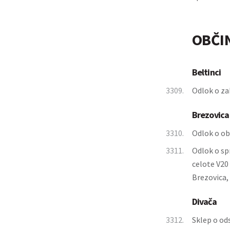
OBČI
Beltinci
3309.
Odlok o za
Brezovica
3310.
Odlok o ob
3311.
Odlok o sp
celote V20 
Brezovica,
Divača
3312.
Sklep o ods