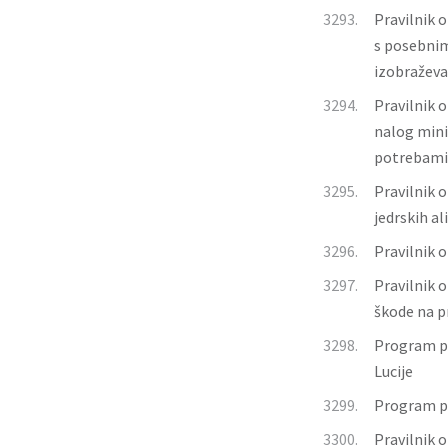
3293.
Pravilnik 
s posebnim
izobraževa
3294.
Pravilnik 
nalog mini
potrebami
3295.
Pravilnik o
jedrskih al
3296.
Pravilnik 
3297.
Pravilnik 
škode na 
3298.
Program pr
Lucije
3299.
Program pr
3300.
Pravilnik o