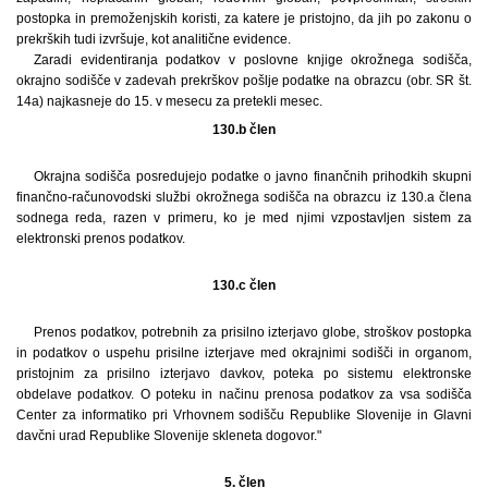
postopka in premoženjskih koristi, za katere je pristojno, da jih po zakonu o
prekrških tudi izvršuje, kot analitične evidence.
Zaradi evidentiranja podatkov v poslovne knjige okrožnega sodišča,
okrajno sodišče v zadevah prekrškov pošlje podatke na obrazcu (obr. SR št.
14a) najkasneje do 15. v mesecu za pretekli mesec.
130.b člen
Okrajna sodišča posredujejo podatke o javno finančnih prihodkih skupni
finančno-računovodski službi okrožnega sodišča na obrazcu iz 130.a člena
sodnega reda, razen v primeru, ko je med njimi vzpostavljen sistem za
elektronski prenos podatkov.
130.c člen
Prenos podatkov, potrebnih za prisilno izterjavo globe, stroškov postopka
in podatkov o uspehu prisilne izterjave med okrajnimi sodišči in organom,
pristojnim za prisilno izterjavo davkov, poteka po sistemu elektronske
obdelave podatkov. O poteku in načinu prenosa podatkov za vsa sodišča
Center za informatiko pri Vrhovnem sodišču Republike Slovenije in Glavni
davčni urad Republike Slovenije skleneta dogovor."
5. člen