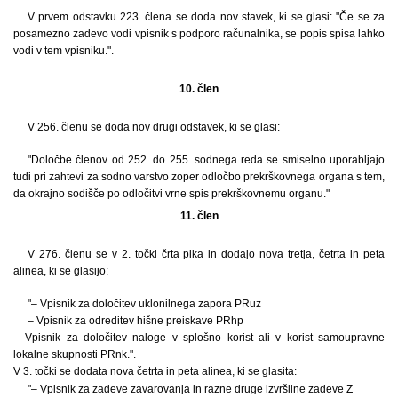
V prvem odstavku 223. člena se doda nov stavek, ki se glasi: "Če se za
posamezno zadevo vodi vpisnik s podporo računalnika, se popis spisa lahko
vodi v tem vpisniku.".
10. člen
V 256. členu se doda nov drugi odstavek, ki se glasi:
"Določbe členov od 252. do 255. sodnega reda se smiselno uporabljajo
tudi pri zahtevi za sodno varstvo zoper odločbo prekrškovnega organa s tem,
da okrajno sodišče po odločitvi vrne spis prekrškovnemu organu."
11. člen
V 276. členu se v 2. točki črta pika in dodajo nova tretja, četrta in peta
alinea, ki se glasijo:
"– Vpisnik za določitev uklonilnega zapora PRuz
– Vpisnik za odreditev hišne preiskave PRhp
– Vpisnik za določitev naloge v splošno korist ali v korist samoupravne
lokalne skupnosti PRnk.".
V 3. točki se dodata nova četrta in peta alinea, ki se glasita:
"– Vpisnik za zadeve zavarovanja in razne druge izvršilne zadeve Z