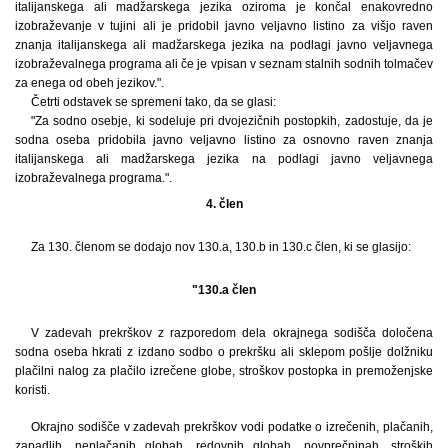
italijanskega ali madžarskega jezika oziroma je končal enakovredno
izobraževanje v tujini ali je pridobil javno veljavno listino za višjo raven
znanja italijanskega ali madžarskega jezika na podlagi javno veljavnega
izobraževalnega programa ali če je vpisan v seznam stalnih sodnih tolmačev
za enega od obeh jezikov.".
Četrti odstavek se spremeni tako, da se glasi:
"Za sodno osebje, ki sodeluje pri dvojezičnih postopkih, zadostuje, da je
sodna oseba pridobila javno veljavno listino za osnovno raven znanja
italijanskega ali madžarskega jezika na podlagi javno veljavnega
izobraževalnega programa.".
4. člen
Za 130. členom se dodajo nov 130.a, 130.b in 130.c člen, ki se glasijo:
"130.a člen
V zadevah prekrškov z razporedom dela okrajnega sodišča določena
sodna oseba hkrati z izdano sodbo o prekršku ali sklepom pošlje dolžniku
plačilni nalog za plačilo izrečene globe, stroškov postopka in premoženjske
koristi.
Okrajno sodišče v zadevah prekrškov vodi podatke o izrečenih, plačanih,
zapadlih, neplačanih globah, redovnih globah, povprečninah, stroških