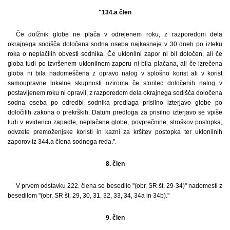
"134.a člen
Če dolžnik globe ne plača v odrejenem roku, z razporedom dela
okrajnega sodišča določena sodna oseba najkasneje v 30 dneh po izteku
roka o neplačilih obvesti sodnika. Če uklonilni zapor ni bil določen, ali če
globa tudi po izvršenem uklonilnem zaporu ni bila plačana, ali če izrečena
globa ni bila nadomeščena z opravo nalog v splošno korist ali v korist
samoupravne lokalne skupnosti oziroma če storilec določenih nalog v
postavljenem roku ni opravil, z razporedom dela okrajnega sodišča določena
sodna oseba po odredbi sodnika predlaga prisilno izterjavo globe po
določilih zakona o prekrških. Datum predloga za prisilno izterjavo se vpiše
tudi v evidenco zapadle, neplačane globe, povprečnine, stroškov postopka,
odvzete premoženjske koristi in kazni za kršitev postopka ter uklonilnih
zaporov iz 344.a člena sodnega reda.".
8. člen
V prvem odstavku 222. člena se besedilo "(obr. SR št. 29-34)" nadomesti z
besedilom "(obr. SR št. 29, 30, 31, 32, 33, 34, 34a in 34b)."
9. člen