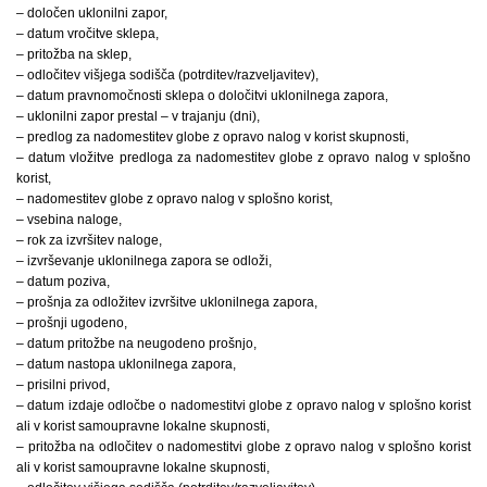
– določen uklonilni zapor,
– datum vročitve sklepa,
– pritožba na sklep,
– odločitev višjega sodišča (potrditev/razveljavitev),
– datum pravnomočnosti sklepa o določitvi uklonilnega zapora,
– uklonilni zapor prestal – v trajanju (dni),
– predlog za nadomestitev globe z opravo nalog v korist skupnosti,
– datum vložitve predloga za nadomestitev globe z opravo nalog v splošno
korist,
– nadomestitev globe z opravo nalog v splošno korist,
– vsebina naloge,
– rok za izvršitev naloge,
– izvrševanje uklonilnega zapora se odloži,
– datum poziva,
– prošnja za odložitev izvršitve uklonilnega zapora,
– prošnji ugodeno,
– datum pritožbe na neugodeno prošnjo,
– datum nastopa uklonilnega zapora,
– prisilni privod,
– datum izdaje odločbe o nadomestitvi globe z opravo nalog v splošno korist
ali v korist samoupravne lokalne skupnosti,
– pritožba na odločitev o nadomestitvi globe z opravo nalog v splošno korist
ali v korist samoupravne lokalne skupnosti,