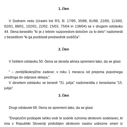
1. člen
V Sodnem redu (Uradni list RS, št. 17/95, 35/98, 91/98, 22/00, 113/00,
62/01, 88/01, 102/01, 22/02, 15/03, 75/04 in 138/04) se v drugem odstavku
44. člena besedilo "ki je z letnim razporedom določen za to delo" nadomesti
z besedilom "ki ga pooblasti predsednik sodišča".
2. člen
V četrtem odstavku 50. člena se deseta alinea spremeni tako, da se glasi:
" – zemljiškoknjižne zadeve: v roku 1 meseca od prejema popolnega
predloga do odprave sklepa;".
V devetem odstavku se besedi "31. julija" nadomestita z besedama "15.
julija".
3. člen
Drugi odstavek 68. člena se spremeni tako, da se glasi:
"Dvojezični postopek lahko vodi le sodnik oziroma strokovni sodelavec, ki
ima v Republiki Sloveniji pridobljen strokovni naslov ustrezne smeri iz