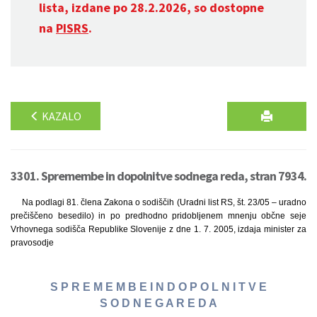
lista, izdane po 28.2.2026, so dostopne
na
PISRS
.
KAZALO
3301. Spremembe in dopolnitve sodnega reda, stran 7934.
Na podlagi 81. člena Zakona o sodiščih (Uradni list RS, št. 23/05 – uradno
prečiščeno besedilo) in po predhodno pridobljenem mnenju občne seje
Vrhovnega sodišča Republike Slovenije z dne 1. 7. 2005, izdaja minister za
pravosodje
S P R E M E M B E I N D O P O L N I T V E
S O D N E G A R E D A