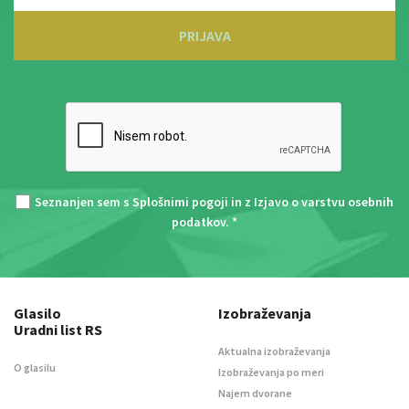
PRIJAVA
Seznanjen sem s
Splošnimi pogoji
in z
Izjavo o varstvu osebnih
podatkov
. *
Glasilo
Izobraževanja
Uradni list RS
Aktualna izobraževanja
O glasilu
Izobraževanja po meri
Najem dvorane