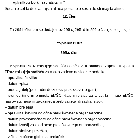
– Vpisnik za izvršilne zadeve In.".
Sedanje četrta do dvanajsta alinea postanejo šesta do štirinajsta alinea.
12. člen
Za 295.b členom se dodajo nov 295.c, 295. d in 295.e člen, ki se glasijo:
"Vpisnik PRuz
295.c člen
V vpisnik PRuz vpisujejo sodišča določitev uklonilnega zapora. V vpisnik
PRuz vpisujejo sodišča za vsako zadevo naslednje podatke:
– opravilna številka,
– datum vpisa,
– predlagatelj (po uradni dolžnosti/ prekrškovni organ),
– storilec (ime in priimek, EMŠO, datum rojstva za tujce, ki nimajo EMŠO,
naslov stalnega in začasnega prebivališča, državljanstvo),
– datum prejema,
– opravilna številka odločbe prekrškovnega organa/sodbe,
– datum pravnomočnosti odločbe prekrškovnega organa/sodbe,
– datum izvršljivosti odločbe prekrškovnega organa/sodbe,
– datum storitve prekrška,
– višina izrečene globe za prekršek,