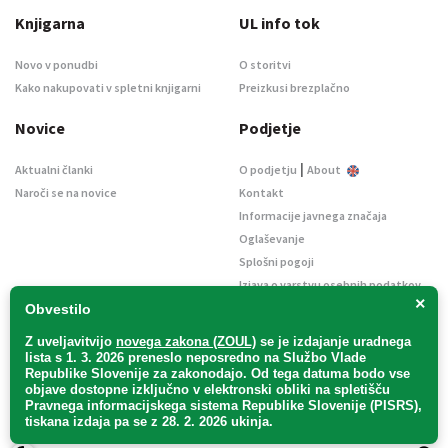
Knjigarna
UL info tok
Novo v ponudbi
O storitvi
Kako nakupovati v spletni knjigarni
Preizkusi brezplačno
Novice
Podjetje
|
Aktualni članki
O podjetju
About
Naroči se na novice
Kontakt
Informacije javnega značaja
Oglaševanje
Splošni pogoji
Izjava o varstvu osebnih podatkov
×
E-dražbe
Obvestilo
Z uveljavitvijo
novega zakona (ZOUL)
se je
izdajanje uradnega
lista s 1. 3. 2026 preneslo
neposredno
na Službo Vlade
Republike Slovenije za zakonodajo
. Od tega datuma bodo vse
objave dostopne izključno v elektronski obliki na spletišču
Pravnega informacijskega sistema Republike Slovenije (PISRS),
Uradni list d. o. o. – v likvidaciji / Vse pravice pridržane.
tiskana izdaja pa se z 28. 2. 2026 ukinja.
Pravna obvestila
/
Piškotki
/ Avtorji:
TriTim spletna agencija
v sodelovanju z