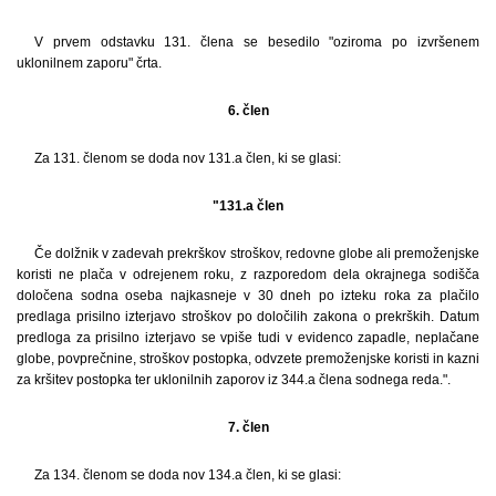
V prvem odstavku 131. člena se besedilo "oziroma po izvršenem
uklonilnem zaporu" črta.
6. člen
Za 131. členom se doda nov 131.a člen, ki se glasi:
"131.a člen
Če dolžnik v zadevah prekrškov stroškov, redovne globe ali premoženjske
koristi ne plača v odrejenem roku, z razporedom dela okrajnega sodišča
določena sodna oseba najkasneje v 30 dneh po izteku roka za plačilo
predlaga prisilno izterjavo stroškov po določilih zakona o prekrških. Datum
predloga za prisilno izterjavo se vpiše tudi v evidenco zapadle, neplačane
globe, povprečnine, stroškov postopka, odvzete premoženjske koristi in kazni
za kršitev postopka ter uklonilnih zaporov iz 344.a člena sodnega reda.".
7. člen
Za 134. členom se doda nov 134.a člen, ki se glasi: