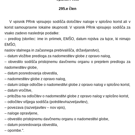
295.e člen
V vpisnik PRnk vpisujejo sodišča določitev naloge v splošno korist ali v
korist samoupravne lokalne skupnosti. V vpisnik PRnk vpisujejo sodišča za
vsako zadevo naslednje podatke:
– predlog (storilec: ime in priimek, EMŠO, datum rojstva za tujce, ki nimajo
EMŠO,
naslov stalnega in začasnega prebivališča, državljanstvo),
– datum vložitve predloga za nadomestitev globe z opravo nalog,
– obvestilo sodišča pristojnemu davčnemu organu o prejetem predlogu za
nadomestitev globe,
– datum posredovanja obvestila,
– nadomestitev globe z opravo nalog,
– datum izdaje odločbe o nadomestitvi globe z opravo nalog v splošno korist,
– datum vročitve,
– pritožba na odločitev o nadomestitvi globe z opravo nalog v splošno korist,
– odločitev višjega sodišča (potrditev/razveljavitev),
– povezava (razveljavitev – nov vpis),
– naloge opravljene,
– obvestilo pristojnemu davčnemu organu o nadomestitvi globe,
– datum posredovanja obvestila,
– opombe.".