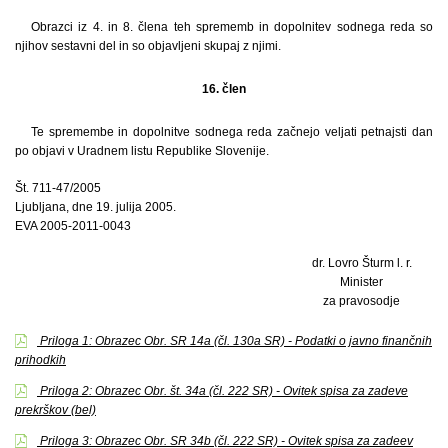
Obrazci iz 4. in 8. člena teh sprememb in dopolnitev sodnega reda so
njihov sestavni del in so objavljeni skupaj z njimi.
16. člen
Te spremembe in dopolnitve sodnega reda začnejo veljati petnajsti dan
po objavi v Uradnem listu Republike Slovenije.
Št. 711-47/2005
Ljubljana, dne 19. julija 2005.
EVA 2005-2011-0043
dr. Lovro Šturm l. r.
Minister
za pravosodje
Priloga 1: Obrazec Obr. SR 14a (čl. 130a SR) - Podatki o javno finančnih
prihodkih
Priloga 2: Obrazec Obr. št. 34a (čl. 222 SR) - Ovitek spisa za zadeve
prekrškov (bel)
Priloga 3: Obrazec Obr. SR 34b (čl. 222 SR) - Ovitek spisa za zadeev