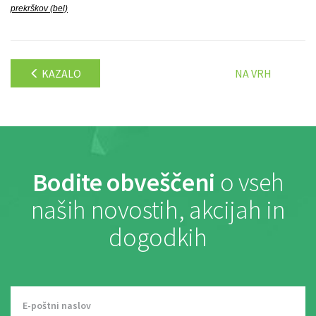
prekrškov (bel)
KAZALO
NA VRH
Bodite obveščeni
o vseh
naših novostih, akcijah in
dogodkih