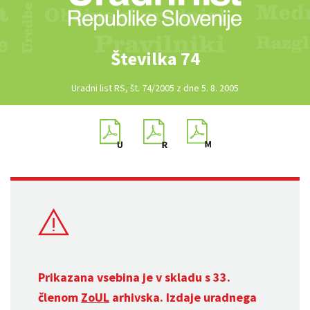
Številka 74
Uradni list RS, št. 74/2005 z dne 5. 8. 2005
Prikazana vsebina je v skladu s 33.
členom
ZoUL
arhivska. Izdaje uradnega