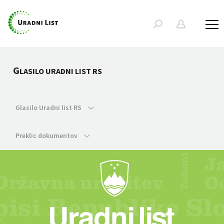
G
LASILO URADNI LIST RS
Glasilo Uradni list RS
Preklic dokumentov