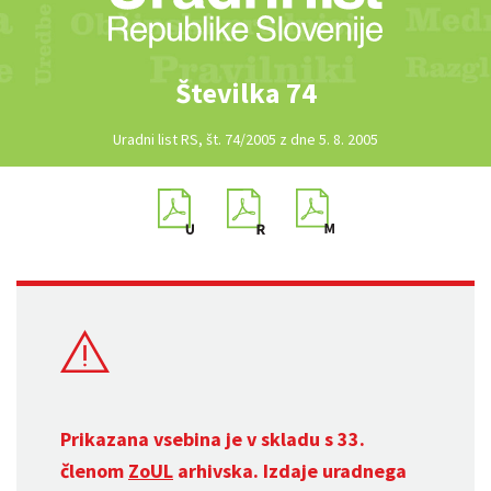
Številka 74
Uradni list RS, št. 74/2005 z dne 5. 8. 2005
Prikazana vsebina je v skladu s 33.
členom
ZoUL
arhivska. Izdaje uradnega