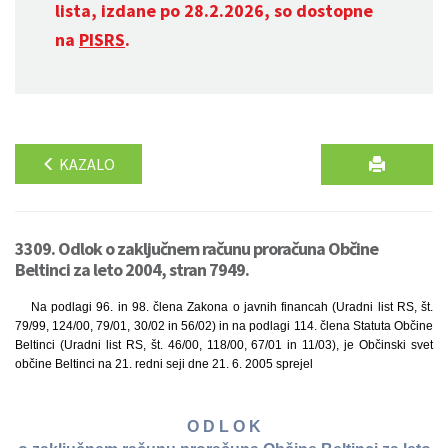
lista, izdane po 28.2.2026, so dostopne
na
PISRS
.
KAZALO
3309. Odlok o zaključnem računu proračuna Občine
Beltinci za leto 2004, stran 7949.
Na podlagi 96. in 98. člena Zakona o javnih financah (Uradni list RS, št.
79/99, 124/00, 79/01, 30/02 in 56/02) in na podlagi 114. člena Statuta Občine
Beltinci (Uradni list RS, št. 46/00, 118/00, 67/01 in 11/03), je Občinski svet
občine Beltinci na 21. redni seji dne 21. 6. 2005 sprejel
O D L O K