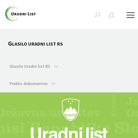
G
LASILO URADNI LIST RS
Glasilo Uradni list RS
Preklic dokumentov