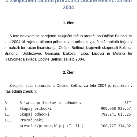
o zaključnem računu proračuna Občine Beltinci za leto
2004
1. člen
S tem odlokom se sprejeme zaključni račun proračuna Občine Beltinci za
leto 2004, ki zajema bilanco prihodkov in odhodkov, račun finančnih terjatev
in naložb ter račun financiranja, Občine Beltinci, krajevnih skupnosti Beltinci,
Bratonci, Dokležovje, Gančani, Ižakovci, Lipa, Lipovci in Melinci ter
Razvojnega sklada Občine Beltinci za leto 2004.
2. člen
Zaključni račun proračuna Občine Beltinci za leto 2004 je realiziran v
naslednjih zneskih:
A)     Bilanca prihodkov in odhodkov                    SIT

I.     Skupaj prihodki                       900,968.929,57

II.    Skupaj odhodki                        792,241.615,25

III.   Proračunski

       presežek/primanjkljaj (I.-II.)        108,727.314,32
