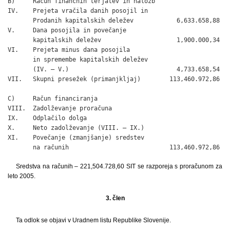
B)     Račun finančnih terjatev in naložb

IV.    Prejeta vračila danih posojil in

       Prodanih kapitalskih deležev            6,633.658,88

V.     Dana posojila in povečanje

       kapitalskih deležev                     1,900.000,34

VI.    Prejeta minus dana posojila

       in spremembe kapitalskih deležev

       (IV. – V.)                              4,733.658,54

VII.   Skupni presežek (primanjkljaj)        113,460.972,86

C)     Račun financiranja

VIII.  Zadolževanje proračuna

IX.    Odplačilo dolga

X.     Neto zadolževanje (VIII. – IX.)

XI.    Povečanje (zmanjšanje) sredstev

       na računih                            113,460.972,86
Sredstva na računih – 221,504.728,60 SIT se razporeja s proračunom za
leto 2005.
3. člen
Ta odlok se objavi v Uradnem listu Republike Slovenije.