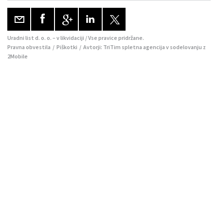
Uradni list d. o. o. – v likvidaciji / Vse pravice pridržane.
Pravna obvestila
/
Piškotki
/ Avtorji:
TriTim spletna agencija
v sodelovanju z
2Mobile