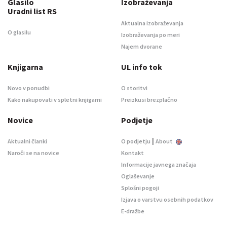
Glasilo
Izobraževanja
Uradni list RS
Aktualna izobraževanja
O glasilu
Izobraževanja po meri
Najem dvorane
Knjigarna
UL info tok
Novo v ponudbi
O storitvi
Kako nakupovati v spletni knjigarni
Preizkusi brezplačno
Novice
Podjetje
|
Aktualni članki
O podjetju
About
Naroči se na novice
Kontakt
Informacije javnega značaja
Oglaševanje
Splošni pogoji
Izjava o varstvu osebnih podatkov
E-dražbe