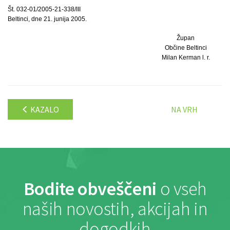
Št. 032-01/2005-21-338/III
Beltinci, dne 21. junija 2005.
Župan
Občine Beltinci
Milan Kerman l. r.
KAZALO
NA VRH
Bodite obveščeni
o vseh
naših novostih, akcijah in
dogodkih