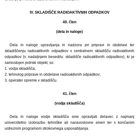
IV. SKLADIŠČE RADIOAKTIVNIH ODPADKOV
40. člen
(dela in naloge)
Dela in naloge upravljanja in nadzora pri pripravi in obdelavi ter
skladiščenju radioaktivnih odpadkov v centralnem skladišču radioaktivnih
odpadkov (v nadaljnjem besedilu: skladišče radioaktivnih odpadkov), ki je
samostojen jedrski objekt, so:
1. vodja skladišča;
2. tehnolog priprave in obdelave radioaktivnih odpadkov;
3. operater opreme v skladišču.
41. člen
(vodja skladišča)
Dela in naloge vodje skladišča sme opravljati delavec z najmanj
univerzitetno izobrazbo tehniške ali naravoslovne smeri ter s končanim
ustreznim programom strokovnega usposabljanja.