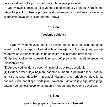
prijaviti v skladu s tretjim odstavkom 7. člena tega pravilnika.
(2) Upravljavec jedrskega ali sevalnega objekta poda v primeru iz prejšnjega
odstavka predlog obsega programa strokovnega usposabljanja za delavca,
ki obnavlja dovoljenje, ki ga odobri Uprava.
13. člen
(vodenje evidenc)
(1) Uprava vodi za vsak jedrski ali sevalni objekt posebej evidenco oseb,
katerih strokovna usposobljenost je bila preverjena in ki izpolnjujejo pogoje
za opravljanje določenih del in nalog in jim je bilo izdano dovoljenje.
(2) Uprava vodi evidenco oseb, ki nimajo več pravice do nadaljnje preveritve
usposobljenosti.
(3) Uprava vodi evidenco oseb, ki jim je bilo odvzeto dovoljenje.
(4) Evidence vsebujejo najmanj podatke o imenu in priimku osebe, datumu
in kraju rojstva, doseženi izobrazbi, datumu prve pridobitve dovoljenja,
datume vseh nadaljnjih podaljšanj dovoljenj, vrsto veljavnega dovoljenja,
datumih veljavnosti dovoljenja, datumu morebitnega odvzema dovoljenja.
14. člen
(podrobni pogoji strokovne usposobljenosti