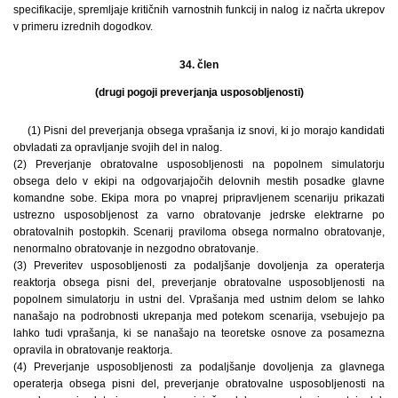
specifikacije, spremljaje kritičnih varnostnih funkcij in nalog iz načrta ukrepov
v primeru izrednih dogodkov.
34. člen
(drugi pogoji preverjanja usposobljenosti)
(1) Pisni del preverjanja obsega vprašanja iz snovi, ki jo morajo kandidati
obvladati za opravljanje svojih del in nalog.
(2) Preverjanje obratovalne usposobljenosti na popolnem simulatorju
obsega delo v ekipi na odgovarjajočih delovnih mestih posadke glavne
komandne sobe. Ekipa mora po vnaprej pripravljenem scenariju prikazati
ustrezno usposobljenost za varno obratovanje jedrske elektrarne po
obratovalnih postopkih. Scenarij praviloma obsega normalno obratovanje,
nenormalno obratovanje in nezgodno obratovanje.
(3) Preveritev usposobljenosti za podaljšanje dovoljenja za operaterja
reaktorja obsega pisni del, preverjanje obratovalne usposobljenosti na
popolnem simulatorju in ustni del. Vprašanja med ustnim delom se lahko
nanašajo na podrobnosti ukrepanja med potekom scenarija, vsebujejo pa
lahko tudi vprašanja, ki se nanašajo na teoretske osnove za posamezna
opravila in obratovanje reaktorja.
(4) Preverjanje usposobljenosti za podaljšanje dovoljenja za glavnega
operaterja obsega pisni del, preverjanje obratovalne usposobljenosti na