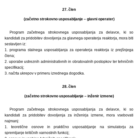
27. člen
(začetno strokovno usposabljanje – glavni operater)
Program začetnega strokovnega usposabljanja za delavce, ki so
kandidati za pridobitev dovoljenja za glavnega operaterja reaktorja, mora biti
sestavljen iz:
1. programa stalnega usposabljanja za operaterja reaktorja iz prejšnjega
člena;
2. uporabe ustreznih administrativnih in obratovalnih postopkov ter tehničnih
specifikacij;
3. načrta ukrepov v primeru izrednega dogodka.
28. člen
(začetno strokovno usposabljanje – inženir izmene)
Program začetnega strokovnega usposabljanja za delavce, ki so
kandidati za pridobitev dovoljenja za inženirja izmene, mora vsebovati
najmanj:
1. teoretične osnove in praktično usposabljanje na simulatorju za
spremljanje kritičnih varnostnih funkcij;