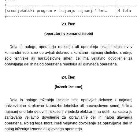
+---------------------------------------------------+---------
|srednješolski program v trajanju najmanj 4 leta    |4 leta   
+---------------------------------------------------+--------
23. člen
(operaterji v komandni sobi)
Dela in naloge operaterja reaktorja ali operaterja ostalih sistemov v
komandni sobi sme opravljati delavec s končano najmanj štiriletno srednjo
šolo tehniške ali naravoslovne smeri, če ima veljavno dovoljenje za
opravljanje del in nalog operaterja reaktorja ali glavnega operaterja.
24. člen
(inženir izmene)
Dela in naloge inženirja izmene sme opravljati delavec z najmanj
univerzitetno strokovno izobrazbo tehniške ali naravoslovne smeri, ki ima
najmanj eno leto delovnih izkušenj v jedrski elektrarni na delih, za katera je
zahtevano veljavno dovoljenje za opravljanje del in nalog glavnega
operaterja. Poleg tega mora imeti veljavno dovoljenje za opravljanje del in
nalog inženirja izmene ali glavnega operaterja.