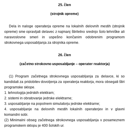
25. člen
(strojnik opreme)
Dela in naloge operaterja opreme na lokalnih delovnih mestih (strojnik
opreme) sme opravljati delavec z najmanj štiriletno srednjo šolo tehniške ali
naravoslovne smeri in uspešno končanim odobrenim programom
strokovnega usposabljanja za strojnika opreme.
26. člen
(začetno strokovno usposabljanje – operater reaktorja)
(1) Program začetnega strokovnega usposabljanja za delavce, ki so
kandidati za pridobitev dovoljenja za operaterja reaktorja, mora obsegati štiri
programske sklope.
1. tehnologija jedrskih elektrarn;
2. sistemi in obratovanje jedrske elektrarne;
3. usposabljanje na popolnem simulatorju jedrske elektrarne;
4. usposabljanje na delovnih mestih lokalnih operaterjev in v glavni
komandni sobi.
(2) Minimalni obseg začetnega strokovnega usposabljanja v posameznem
programskem sklopu je 400 šolskih ur.