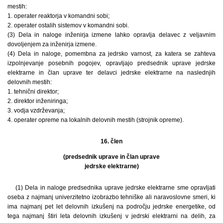
mestih:
1. operater reaktorja v komandni sobi;
2. operater ostalih sistemov v komandni sobi.
(3) Dela in naloge inženirja izmene lahko opravlja delavec z veljavnim
dovoljenjem za inženirja izmene.
(4) Dela in naloge, pomembna za jedrsko varnost, za katera se zahteva
izpolnjevanje posebnih pogojev, opravljajo predsednik uprave jedrske
elektrarne in član uprave ter delavci jedrske elektrarne na naslednjih
delovnih mestih:
1. tehnični direktor;
2. direktor inženiringa;
3. vodja vzdrževanja;
4. operater opreme na lokalnih delovnih mestih (strojnik opreme).
16. člen
(predsednik uprave in član uprave
jedrske elektrarne)
(1) Dela in naloge predsednika uprave jedrske elektrarne sme opravljati
oseba z najmanj univerzitetno izobrazbo tehniške ali naravoslovne smeri, ki
ima najmanj pet let delovnih izkušenj na področju jedrske energetike, od
tega najmanj štiri leta delovnih izkušenj v jedrski elektrarni na delih, za