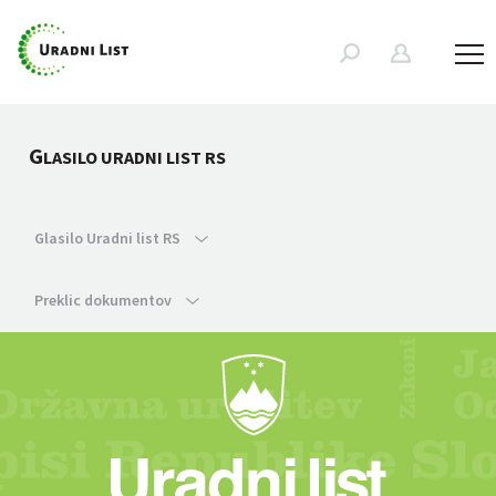
G
LASILO URADNI LIST RS
Glasilo Uradni list RS
Preklic dokumentov