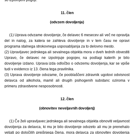
11. člen
(odvzem dovoljenja)
(1) Uprava odvzame dovoljenje, če delavec 6 mesecev ali več ne opravlja
del in nalog, za katera se zahteva dovoljenje in v tem času ne opravi
programa stalnega strokovnega usposabljanja za to delovno mesto.
(2) Upravljavec jedrskega ali sevalnega objekta mora v dveh tednih obvestiti
Upravo, če delavec ne izpolnjuje pogojev, na podlagi katerih je bilo
dovoljenje izdano. Uprava izda odločbo o odvzemu dovoljenja, kar se vpiše
tudi v evidenco iz 13. člena tega pravilnika.
(3) Uprava dovoljenje odvzame, če pooblaščeni zdravnik ugotovi odvisnost
delavca od alkohola, mamil ali drugih psihogenih substanc oziroma v
primeru zdravstvene nesposobnosti.
12. člen
(obnovitev neveljavnih dovoljenj)
(1) Če želi upravljavec jedrskega ali sevalnega objekta obnoviti veljavnost
dovoljenja za delavca, ki mu je bilo dovoljenje odvzeto ali mu je prenehalo
veljati po določilih prejšnjega člena, mora delavca za obnovitev dovoljenja