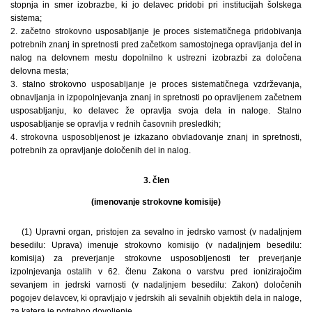
stopnja in smer izobrazbe, ki jo delavec pridobi pri institucijah šolskega
sistema;
2. začetno strokovno usposabljanje je proces sistematičnega pridobivanja
potrebnih znanj in spretnosti pred začetkom samostojnega opravljanja del in
nalog na delovnem mestu dopolnilno k ustrezni izobrazbi za določena
delovna mesta;
3. stalno strokovno usposabljanje je proces sistematičnega vzdrževanja,
obnavljanja in izpopolnjevanja znanj in spretnosti po opravljenem začetnem
usposabljanju, ko delavec že opravlja svoja dela in naloge. Stalno
usposabljanje se opravlja v rednih časovnih presledkih;
4. strokovna usposobljenost je izkazano obvladovanje znanj in spretnosti,
potrebnih za opravljanje določenih del in nalog.
3. člen
(imenovanje strokovne komisije)
(1) Upravni organ, pristojen za sevalno in jedrsko varnost (v nadaljnjem
besedilu: Uprava) imenuje strokovno komisijo (v nadaljnjem besedilu:
komisija) za preverjanje strokovne usposobljenosti ter preverjanje
izpolnjevanja ostalih v 62. členu Zakona o varstvu pred ionizirajočim
sevanjem in jedrski varnosti (v nadaljnjem besedilu: Zakon) določenih
pogojev delavcev, ki opravljajo v jedrskih ali sevalnih objektih dela in naloge,
za katera je potrebno dovoljenje.