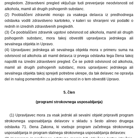
pregledom. Zdravstveni pregled vključuje tudi preverjanje neodvisnosti od
alkohola, mamil ali drugih psihogenih substanc.
(2) Pooblaščeni zdravniki morajo za vsakega delavca iz predhodnega
odstavka voditi zdravstveno kartoteko, v kateri so shranjeni vsi podatki o
rednih in izrednih zdravstvenih pregledih.
(3) Če pooblaščeni zdravnik ugotovi odvisnost od alkohola, mamil ali drugih
psihogenih substanc, mora takoj obvestiti upravljavca jedrskega ali
sevalnega objekta in Upravo.
(4) Upravljavec jedrskega ali sevalnega objekta mora v primeru suma na
odvisnost od alkohola ali mamil delavca iz prvega odstavka tega člena takoj
napotiti na izredni zdravstveni pregled. Če se potrdi odvisnost od alkohola,
mamil ali drugih psihogenih substanc, mora upravljavec jedrskega ali
sevalnega objekta takoj sprejeti potrebne ukrepe, da tak delavec ne opravlja
del in nalog pomembnih za jedrsko varnost in o tem obvestiti Upravo.
5. člen
(programi strokovnega usposabljanja)
(1) Upravljavec mora za vsak jedrski ali sevalni objekt pripraviti program
strokovnega usposabljanja delavcev v skladu s šesto alineo drugega
odstavka 71. člena Zakona, ki vsebuje program začetnega strokovnega
usposabljanja in program stalnega strokovnega usposabljanja delavcev.