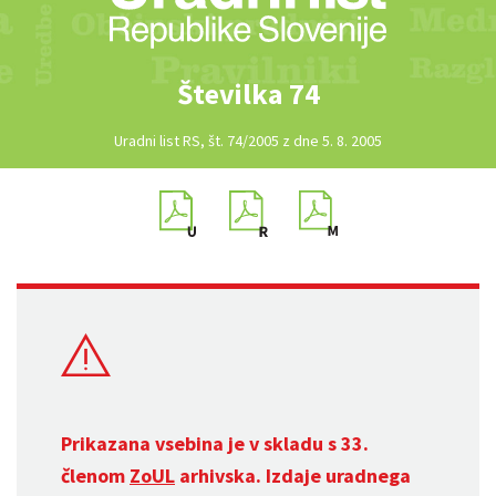
Številka 74
Uradni list RS, št. 74/2005 z dne 5. 8. 2005
Prikazana vsebina je v skladu s 33.
členom
ZoUL
arhivska. Izdaje uradnega