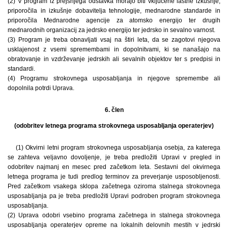
(2) V program iz prejšnjega odstavka morajo biti vključene lastne izkušnje,
priporočila in izkušnje dobavitelja tehnologije, mednarodne standarde in
priporočila Mednarodne agencije za atomsko energijo ter drugih
mednarodnih organizacij za jedrsko energijo ter jedrsko in sevalno varnost.
(3) Program je treba obnavljati vsaj na štiri leta, da se zagotovi njegova
usklajenost z vsemi spremembami in dopolnitvami, ki se nanašajo na
obratovanje in vzdrževanje jedrskih ali sevalnih objektov ter s predpisi in
standardi.
(4) Programu strokovnega usposabljanja in njegove spremembe ali
dopolnila potrdi Uprava.
6. člen
(odobritev letnega programa strokovnega usposabljanja operaterjev)
(1) Okvirni letni program strokovnega usposabljanja osebja, za katerega
se zahteva veljavno dovoljenje, je treba predložiti Upravi v pregled in
odobritev najmanj en mesec pred začetkom leta. Sestavni del okvirnega
letnega programa je tudi predlog terminov za preverjanje usposobljenosti.
Pred začetkom vsakega sklopa začetnega oziroma stalnega strokovnega
usposabljanja pa je treba predložiti Upravi podroben program strokovnega
usposabljanja.
(2) Uprava odobri vsebino programa začetnega in stalnega strokovnega
usposabljanja operaterjev opreme na lokalnih delovnih mestih v jedrski