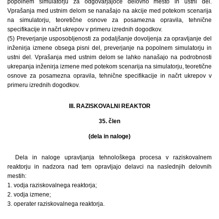
popolnem simulatorju za odgovarjajoče delovno mesto in ustni del.
Vprašanja med ustnim delom se nanašajo na akcije med potekom scenarija
na simulatorju, teoretične osnove za posamezna opravila, tehnične
specifikacije in načrt ukrepov v primeru izrednih dogodkov.
(5) Preverjanje usposobljenosti za podaljšanje dovoljenja za opravljanje del
inženirja izmene obsega pisni del, preverjanje na popolnem simulatorju in
ustni del. Vprašanja med ustnim delom se lahko nanašajo na podrobnosti
ukrepanja inženirja izmene med potekom scenarija na simulatorju, teoretične
osnove za posamezna opravila, tehnične specifikacije in načrt ukrepov v
primeru izrednih dogodkov.
III. RAZISKOVALNI REAKTOR
35. člen
(dela in naloge)
Dela in naloge upravljanja tehnološkega procesa v raziskovalnem
reaktorju in nadzora nad tem opravljajo delavci na naslednjih delovnih
mestih:
1. vodja raziskovalnega reaktorja;
2. vodja izmene;
3. operater raziskovalnega reaktorja.