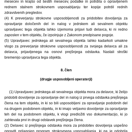
mesecev in krajšo od šestih mesecev, podatke in potrdila o opravljenem
rednem stalnem strokovnem usposabljanju ter kopije potrdil rednih
zdravstvenih pregledov.
(4) K preverjanju strokovne usposobljenosti za pridobitev dovoljenja za
opravljanje določenih del in nalog v jedrskem ali sevalnem objektu
upravljavec tega objekta lahko izjemoma prijavi tudi delavca, ki ni redno
zaposlen v tem objektu, če izpolnjuje z Zakonom predpisane pogoje.
(5) Upravljavec jedrskega ali sevalnega objekta lahko kadarkoli umakne
vlogo za preverjanje strokovne usposobljenosti za svojega delavca ali za
delavca, prijavljenega na osnovi prejšnjega odstavka. Nastali stroški
bremenijo upravljavca tega objekta.
8. člen
(drugje usposobljeni operaterji)
(1) Upravljavec jedrskega ali sevalnega objekta mora za delavce, ki želijo
pridobiti dovoljenje za opravljanje del in nalog iz prvega odstavka prejšnjega
člena na tem objektu, in ki so bili usposobljeni za opravljanje podobnih del
na drugem podobnem objektu, in ki imajo veljavno dovoljenje za opravljanje
teh del na podobnem objektu, k vlogi predložiti vso dokumentacijo, ki jo
zahtevata prvi in drugi odstavek prejšnjega člena.
(2) Delavec iz prejšnjega odstavka mora za pridobitev dovoljenja uspešno
opraviti prilagojen program strokovnega usposabljanja, ki ga je odobrila