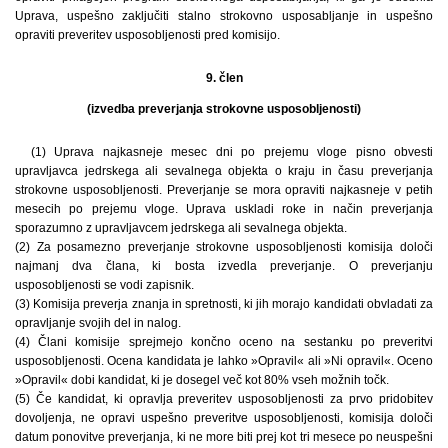
Uprava, uspešno zaključiti stalno strokovno usposabljanje in uspešno
opraviti preveritev usposobljenosti pred komisijo.
9. člen
(izvedba preverjanja strokovne usposobljenosti)
(1) Uprava najkasneje mesec dni po prejemu vloge pisno obvesti
upravljavca jedrskega ali sevalnega objekta o kraju in času preverjanja
strokovne usposobljenosti. Preverjanje se mora opraviti najkasneje v petih
mesecih po prejemu vloge. Uprava uskladi roke in način preverjanja
sporazumno z upravljavcem jedrskega ali sevalnega objekta.
(2) Za posamezno preverjanje strokovne usposobljenosti komisija določi
najmanj dva člana, ki bosta izvedla preverjanje. O preverjanju
usposobljenosti se vodi zapisnik.
(3) Komisija preverja znanja in spretnosti, ki jih morajo kandidati obvladati za
opravljanje svojih del in nalog.
(4) Člani komisije sprejmejo končno oceno na sestanku po preveritvi
usposobljenosti. Ocena kandidata je lahko »Opravil« ali »Ni opravil«. Oceno
»Opravil« dobi kandidat, ki je dosegel več kot 80% vseh možnih točk.
(5) Če kandidat, ki opravlja preveritev usposobljenosti za prvo pridobitev
dovoljenja, ne opravi uspešno preveritve usposobljenosti, komisija določi
datum ponovitve preverjanja, ki ne more biti prej kot tri mesece po neuspešni