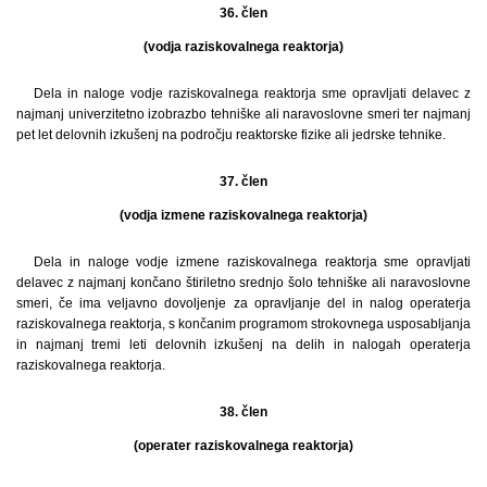
36. člen
(vodja raziskovalnega reaktorja)
Dela in naloge vodje raziskovalnega reaktorja sme opravljati delavec z
najmanj univerzitetno izobrazbo tehniške ali naravoslovne smeri ter najmanj
pet let delovnih izkušenj na področju reaktorske fizike ali jedrske tehnike.
37. člen
(vodja izmene raziskovalnega reaktorja)
Dela in naloge vodje izmene raziskovalnega reaktorja sme opravljati
delavec z najmanj končano štiriletno srednjo šolo tehniške ali naravoslovne
smeri, če ima veljavno dovoljenje za opravljanje del in nalog operaterja
raziskovalnega reaktorja, s končanim programom strokovnega usposabljanja
in najmanj tremi leti delovnih izkušenj na delih in nalogah operaterja
raziskovalnega reaktorja.
38. člen
(operater raziskovalnega reaktorja)