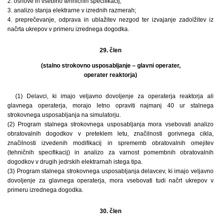
2. osnove in vsebino tehničnih specifikacij;
3. analizo stanja elektrarne v izrednih razmerah;
4. preprečevanje, odprava in ublažitev nezgod ter izvajanje zadolžitev iz
načrta ukrepov v primeru izrednega dogodka.
29. člen
(stalno strokovno usposabljanje – glavni operater,
operater reaktorja)
(1) Delavci, ki imajo veljavno dovoljenje za operaterja reaktorja ali
glavnega operaterja, morajo letno opraviti najmanj 40 ur stalnega
strokovnega usposabljanja na simulatorju.
(2) Program stalnega strokovnega usposabljanja mora vsebovati analizo
obratovalnih dogodkov v preteklem letu, značilnosti gorivnega cikla,
značilnosti izvedenih modifikacij in sprememb obratovalnih omejitev
(tehničnih specifikacij) in analizo za varnost pomembnih obratovalnih
dogodkov v drugih jedrskih elektrarnah istega tipa.
(3) Program stalnega strokovnega usposabljanja delavcev, ki imajo veljavno
dovoljenje za glavnega operaterja, mora vsebovati tudi načrt ukrepov v
primeru izrednega dogodka.
30. člen