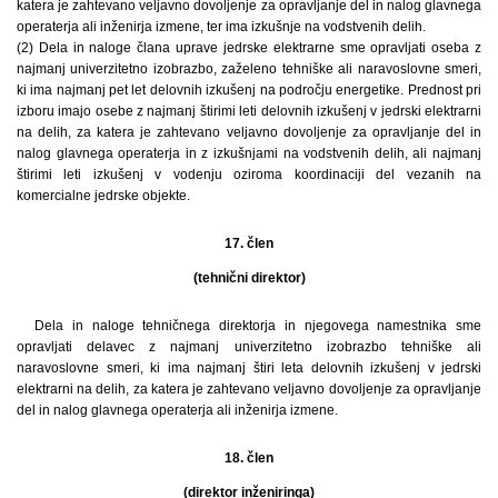
katera je zahtevano veljavno dovoljenje za opravljanje del in nalog glavnega
operaterja ali inženirja izmene, ter ima izkušnje na vodstvenih delih.
(2) Dela in naloge člana uprave jedrske elektrarne sme opravljati oseba z
najmanj univerzitetno izobrazbo, zaželeno tehniške ali naravoslovne smeri,
ki ima najmanj pet let delovnih izkušenj na področju energetike. Prednost pri
izboru imajo osebe z najmanj štirimi leti delovnih izkušenj v jedrski elektrarni
na delih, za katera je zahtevano veljavno dovoljenje za opravljanje del in
nalog glavnega operaterja in z izkušnjami na vodstvenih delih, ali najmanj
štirimi leti izkušenj v vodenju oziroma koordinaciji del vezanih na
komercialne jedrske objekte.
17. člen
(tehnični direktor)
Dela in naloge tehničnega direktorja in njegovega namestnika sme
opravljati delavec z najmanj univerzitetno izobrazbo tehniške ali
naravoslovne smeri, ki ima najmanj štiri leta delovnih izkušenj v jedrski
elektrarni na delih, za katera je zahtevano veljavno dovoljenje za opravljanje
del in nalog glavnega operaterja ali inženirja izmene.
18. člen
(direktor inženiringa)