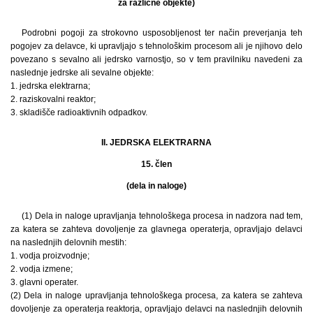
za različne objekte)
Podrobni pogoji za strokovno usposobljenost ter način preverjanja teh
pogojev za delavce, ki upravljajo s tehnološkim procesom ali je njihovo delo
povezano s sevalno ali jedrsko varnostjo, so v tem pravilniku navedeni za
naslednje jedrske ali sevalne objekte:
1. jedrska elektrarna;
2. raziskovalni reaktor;
3. skladišče radioaktivnih odpadkov.
II. JEDRSKA ELEKTRARNA
15. člen
(dela in naloge)
(1) Dela in naloge upravljanja tehnološkega procesa in nadzora nad tem,
za katera se zahteva dovoljenje za glavnega operaterja, opravljajo delavci
na naslednjih delovnih mestih:
1. vodja proizvodnje;
2. vodja izmene;
3. glavni operater.
(2) Dela in naloge upravljanja tehnološkega procesa, za katera se zahteva
dovoljenje za operaterja reaktorja, opravljajo delavci na naslednjih delovnih