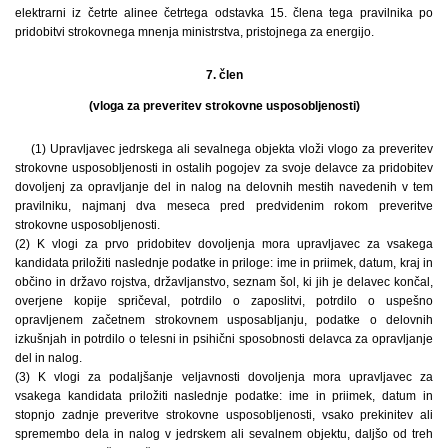
elektrarni iz četrte alinee četrtega odstavka 15. člena tega pravilnika po
pridobitvi strokovnega mnenja ministrstva, pristojnega za energijo.
7. člen
(vloga za preveritev strokovne usposobljenosti)
(1) Upravljavec jedrskega ali sevalnega objekta vloži vlogo za preveritev
strokovne usposobljenosti in ostalih pogojev za svoje delavce za pridobitev
dovoljenj za opravljanje del in nalog na delovnih mestih navedenih v tem
pravilniku, najmanj dva meseca pred predvidenim rokom preveritve
strokovne usposobljenosti.
(2) K vlogi za prvo pridobitev dovoljenja mora upravljavec za vsakega
kandidata priložiti naslednje podatke in priloge: ime in priimek, datum, kraj in
občino in državo rojstva, državljanstvo, seznam šol, ki jih je delavec končal,
overjene kopije spričeval, potrdilo o zaposlitvi, potrdilo o uspešno
opravljenem začetnem strokovnem usposabljanju, podatke o delovnih
izkušnjah in potrdilo o telesni in psihični sposobnosti delavca za opravljanje
del in nalog.
(3) K vlogi za podaljšanje veljavnosti dovoljenja mora upravljavec za
vsakega kandidata priložiti naslednje podatke: ime in priimek, datum in
stopnjo zadnje preveritve strokovne usposobljenosti, vsako prekinitev ali
spremembo dela in nalog v jedrskem ali sevalnem objektu, daljšo od treh