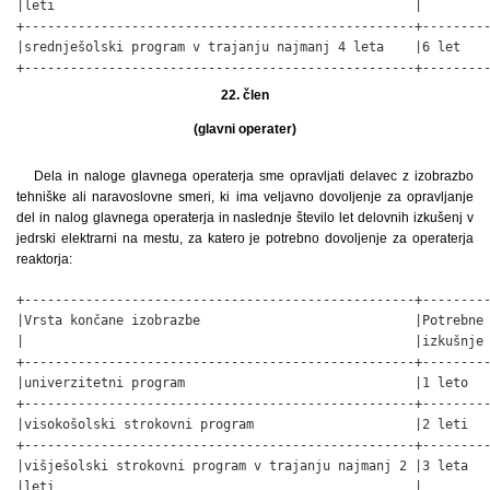
|leti                                               |         
+---------------------------------------------------+---------
|srednješolski program v trajanju najmanj 4 leta    |6 let    
+---------------------------------------------------+--------
22. člen
(glavni operater)
Dela in naloge glavnega operaterja sme opravljati delavec z izobrazbo
tehniške ali naravoslovne smeri, ki ima veljavno dovoljenje za opravljanje
del in nalog glavnega operaterja in naslednje število let delovnih izkušenj v
jedrski elektrarni na mestu, za katero je potrebno dovoljenje za operaterja
reaktorja:
+---------------------------------------------------+---------
|Vrsta končane izobrazbe                            |Potrebne 
|                                                   |izkušnje 
+---------------------------------------------------+---------
|univerzitetni program                              |1 leto   
+---------------------------------------------------+---------
|visokošolski strokovni program                     |2 leti   
+---------------------------------------------------+---------
|višješolski strokovni program v trajanju najmanj 2 |3 leta   
|leti                                               |         