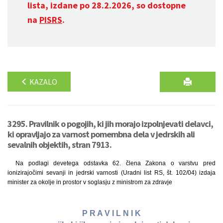
lista, izdane po 28.2.2026, so dostopne
na
PISRS
.
KAZALO
3295. Pravilnik o pogojih, ki jih morajo izpolnjevati delavci,
ki opravljajo za varnost pomembna dela v jedrskih ali
sevalnih objektih, stran 7913.
Na podlagi devetega odstavka 62. člena Zakona o varstvu pred
ionizirajočimi sevanji in jedrski varnosti (Uradni list RS, št. 102/04) izdaja
minister za okolje in prostor v soglasju z ministrom za zdravje
P R A V I L N I K