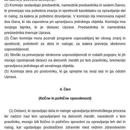
(2) Komisijo sestavljajo predsednik, namestnik predsednika in sedem članov,
ki preverjajo vsa potrebna znanja in spretnosti kandidatov za opravljanje del
in nalog, za katera je potrebno dovoljenje. V komisijo sta imenovana največ
dva člana, ki sta zaposlena pri upravljavcu jedrskega objekta. Komisija ima
svojega tajnika, ki je delavec Uprave. Predsednika in namestnika
predsednika imenuje Uprava.
(3) Član komisije mora poznati programe usposabljanj ter obseg znanj in
spretnosti, potrebnih za dela in naloge, za katera preverja strokovno
usposobljenost.
(4) Stroški za preverjanje strokovne usposobljenosti in ostalih pogojev, ki jih
morajo izpolnjevati delavci na delovnih mestih po tem pravilniku, bremenijo
upravljavca jedrskega ali sevalnega objekta.
(5) Komisija dela po poslovniku, ki ga sprejme na svoji seji in ga odobri
Uprava.
4. člen
(fizične in psihične sposobnosti)
(1) Delavci, ki opravljajo dela in naloge upravljanja tehnološkega procesa
ter nadzor nad tem upravljanjem na delovnih mestih, navedenih v tem
pravilniku, morajo biti fizično in psihično sposobni za opravljanje teh del in
nalog, kar ugotavljajo pooblaščeni zdravniki med rednim zdravstvenim