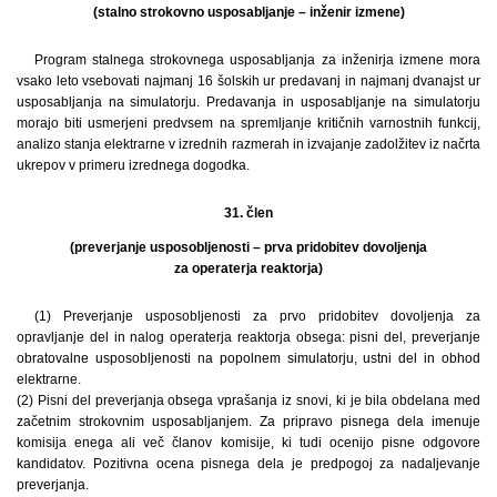
(stalno strokovno usposabljanje – inženir izmene)
Program stalnega strokovnega usposabljanja za inženirja izmene mora
vsako leto vsebovati najmanj 16 šolskih ur predavanj in najmanj dvanajst ur
usposabljanja na simulatorju. Predavanja in usposabljanje na simulatorju
morajo biti usmerjeni predvsem na spremljanje kritičnih varnostnih funkcij,
analizo stanja elektrarne v izrednih razmerah in izvajanje zadolžitev iz načrta
ukrepov v primeru izrednega dogodka.
31. člen
(preverjanje usposobljenosti – prva pridobitev dovoljenja
za operaterja reaktorja)
(1) Preverjanje usposobljenosti za prvo pridobitev dovoljenja za
opravljanje del in nalog operaterja reaktorja obsega: pisni del, preverjanje
obratovalne usposobljenosti na popolnem simulatorju, ustni del in obhod
elektrarne.
(2) Pisni del preverjanja obsega vprašanja iz snovi, ki je bila obdelana med
začetnim strokovnim usposabljanjem. Za pripravo pisnega dela imenuje
komisija enega ali več članov komisije, ki tudi ocenijo pisne odgovore
kandidatov. Pozitivna ocena pisnega dela je predpogoj za nadaljevanje
preverjanja.