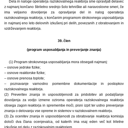
Dela in naloge operaterja raziskovalnega reaktorja sme opravljati delavec
z najmanj končano štiriletno srednjo šolo tehniške ali naravoslovne smeri, če
ima veljavno dovoljenje za opravljanje del in nalog operaterja
raziskovalnega reaktorja, s končanim programom strokovnega usposabljanja
in najmanj eno leto delovnih izkušenj pri delih, povezanih z obrato­va­njem in
vzdrževanjem reaktorja.
39. člen
(program usposabljanja in preverjanje znanja)
(1) Program strokovnega usposabljanja mora obsegati najmanj:
– osnove jedrske fizike;
– osnove reaktorske fizike;
– osnove prenosa toplote;
– poznavanje varnostno pomembne dokumentacije in postopkov
raziskovalnega reaktorja.
(2) Preveritev znanja in usposobljenosti za pridobitev ali podaljšanje
dovoljenja za vodjo izmene oziroma operaterja raziskovalnega reaktorja
obsega zagon reaktorja in spremembe moči, pisni izpit ter ustno preverjanje
znanja o delovanju vse opreme in sistemov v raziskovalnem reaktorju.
(3) Za ocenitev znanja in usposobljenosti za obratovanje reaktorja komisija
določi dva člana ocenjevalca, od katerih ima vsaj eden več kot triletne
izkušnje pri delu z raziskovalnim reaktorjem.