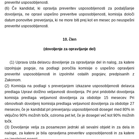
preveritvi usposobljenosti.
(6) Če kandidat, ki opravlja preveritev usposobljenosti za podaljšanje
dovoljenja, ne opravi uspešno preveritve usposobljenosti, komisija določi
datum ponovitve preverjanja, ki ne more biti prej kot en mesec po neuspešni
preveritvi usposobljenosti.
10. člen
(dovoljenje za opravljanje del)
(1) Uprava izda delavcu dovoljenje za opravljanje del in nalog, za katere
izpolnjuje pogoje, na podlagi poročila komisije o uspešno opravljeni
preveritvi usposobljenosti in izpolnitvi ostalih pogojev, predpisanih z
Zakonom.
(2) Komisija na podlagi s preverjanjem izkazane usposobljenosti delavca
predlaga Upravi dolžino veljavnosti dovoljenja. Pri prvi pridobitvi dovoljenja
komisija predlaga veljavnost dovoljenja za obdobje 15 mesecev. Pri
obnovitvah dovoljenj komisija predlaga veljavnost dovoljenja za obdobje 27
mesecev, če je kandidat pri preverjanju usposobljenosti dosegel med 80% in
vključno 90% možnih točk, oziroma pet let, če je dosegel več kot 90% možnih
točk.
(3) Dovoljenje velja za posamezen jedrski ali sevalni objekt in za dela in
naloge, za katere je bila opravljena preveritev usposobljenosti in za katere
so izpolnjeni pogoji.