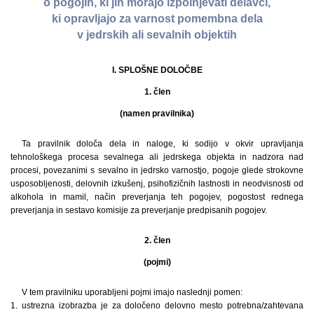
o pogojih, ki jih morajo izpolnjevati delavci,
ki opravljajo za varnost pomembna dela
v jedrskih ali sevalnih objektih
I. SPLOŠNE DOLOČBE
1. člen
(namen pravilnika)
Ta pravilnik določa dela in naloge, ki sodijo v okvir upravljanja
tehnološkega procesa sevalnega ali jedrskega objekta in nadzora nad
procesi, povezanimi s sevalno in jedrsko varnostjo, pogoje glede strokovne
usposobljenosti, delovnih izkušenj, psihofizičnih lastnosti in neodvisnosti od
alkohola in mamil, način preverjanja teh pogojev, pogostost rednega
preverjanja in sestavo komisije za preverjanje predpisanih pogojev.
2. člen
(pojmi)
V tem pravilniku uporabljeni pojmi imajo naslednji pomen:
1. ustrezna izobrazba je za določeno delovno mesto potrebna/zahtevana