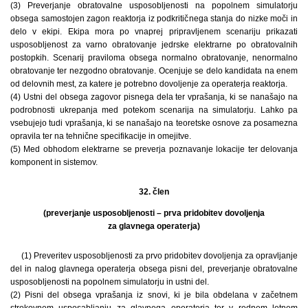
(3) Preverjanje obratovalne usposobljenosti na popolnem simulatorju
obsega samostojen zagon reaktorja iz podkritičnega stanja do nizke moči in
delo v ekipi. Ekipa mora po vnaprej pripravljenem scenariju prikazati
usposobljenost za varno obratovanje jedrske elektrarne po obratovalnih
postopkih. Scenarij praviloma obsega normalno obratovanje, nenormalno
obratovanje ter nezgodno obratovanje. Ocenjuje se delo kandidata na enem
od delovnih mest, za katere je potrebno dovoljenje za operaterja reaktorja.
(4) Ustni del obsega zagovor pisnega dela ter vprašanja, ki se nanašajo na
podrobnosti ukrepanja med potekom scenarija na simulatorju. Lahko pa
vsebujejo tudi vprašanja, ki se nanašajo na teoretske osnove za posamezna
opravila ter na tehnične specifikacije in omejitve.
(5) Med obhodom elektrarne se preverja poznavanje lokacije ter delovanja
komponent in sistemov.
32. člen
(preverjanje usposobljenosti – prva pridobitev dovoljenja
za glavnega operaterja)
(1) Preveritev usposobljenosti za prvo pridobitev dovoljenja za opravljanje
del in nalog glavnega operaterja obsega pisni del, preverjanje obratovalne
usposobljenosti na popolnem simulatorju in ustni del.
(2) Pisni del obsega vprašanja iz snovi, ki je bila obdelana v začetnem
strokovnem usposabljanju za glavnega operaterja ter v rednem letnem