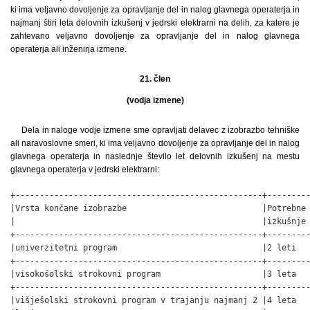
ki ima veljavno dovoljenje za opravljanje del in nalog glavnega operaterja in
najmanj štiri leta delovnih izkušenj v jedrski elektrarni na delih, za katere je
zahtevano veljavno dovoljenje za opravljanje del in nalog glavnega
operaterja ali inženirja izmene.
21. člen
(vodja izmene)
Dela in naloge vodje izmene sme opravljati delavec z izobrazbo tehniške
ali naravoslovne smeri, ki ima veljavno dovoljenje za opravljanje del in nalog
glavnega operaterja in naslednje število let delovnih izkušenj na mestu
glavnega operaterja v jedrski elektrarni:
+---------------------------------------------------+---------
|Vrsta končane izobrazbe                            |Potrebne 
|                                                   |izkušnje 
+---------------------------------------------------+---------
|univerzitetni program                              |2 leti   
+---------------------------------------------------+---------
|visokošolski strokovni program                     |3 leta   
+---------------------------------------------------+---------
|višješolski strokovni program v trajanju najmanj 2 |4 leta   