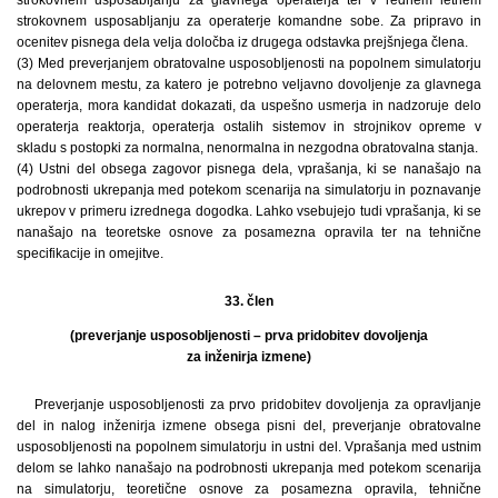
strokovnem usposabljanju za operaterje komandne sobe. Za pripravo in
ocenitev pisnega dela velja določba iz drugega odstavka prejšnjega člena.
(3) Med preverjanjem obratovalne usposobljenosti na popolnem simulatorju
na delovnem mestu, za katero je potrebno veljavno dovoljenje za glavnega
operaterja, mora kandidat dokazati, da uspešno usmerja in nadzoruje delo
operaterja reaktorja, operaterja ostalih sistemov in strojnikov opreme v
skladu s postopki za normalna, nenormalna in nezgodna obratovalna stanja.
(4) Ustni del obsega zagovor pisnega dela, vprašanja, ki se nanašajo na
podrobnosti ukrepanja med potekom scenarija na simulatorju in poznavanje
ukrepov v primeru izrednega dogodka. Lahko vsebujejo tudi vprašanja, ki se
nanašajo na teoretske osnove za posamezna opravila ter na tehnične
specifikacije in omejitve.
33. člen
(preverjanje usposobljenosti – prva pridobitev dovoljenja
za inženirja izmene)
Preverjanje usposobljenosti za prvo pridobitev dovoljenja za opravljanje
del in nalog inženirja izmene obsega pisni del, preverjanje obratovalne
usposobljenosti na popolnem simulatorju in ustni del. Vprašanja med ustnim
delom se lahko nanašajo na podrobnosti ukrepanja med potekom scenarija
na simulatorju, teoretične osnove za posamezna opravila, tehnične