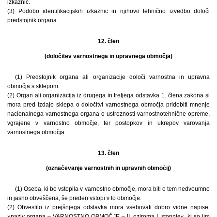
izkaznic.
(3) Podobo identifikacijskih izkaznic in njihovo tehnično izvedbo določi
predstojnik organa.
12. člen
(določitev varnostnega in upravnega območja)
(1) Predstojnik organa ali organizacije določi varnostna in upravna
območja s sklepom.
(2) Organ ali organizacija iz drugega in tretjega odstavka 1. člena zakona si
mora pred izdajo sklepa o določitvi varnostnega območja pridobiti mnenje
nacionalnega varnostnega organa o ustreznosti varnostnotehnične opreme,
vgrajene v varnostno območje, ter postopkov in ukrepov varovanja
varnostnega območja.
13. člen
(označevanje varnostnih in upravnih območij)
(1) Oseba, ki bo vstopila v varnostno območje, mora biti o tem nedvoumno
in jasno obveščena, še preden vstopi v to območje.
(2) Obvestilo iz prejšnjega odstavka mora vsebovati dobro vidne napise:
»naziv organa – VARNOSTNO OBMOČJE – II. oziroma I. stopnje«, ki so jim