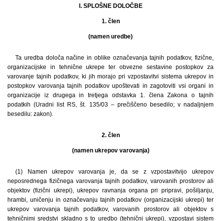
I. SPLOŠNE DOLOČBE
1. člen
(namen uredbe)
Ta uredba določa načine in oblike označevanja tajnih podatkov, fizične,
organizacijske in tehnične ukrepe ter obvezne sestavine postopkov za
varovanje tajnih podatkov, ki jih morajo pri vzpostavitvi sistema ukrepov in
postopkov varovanja tajnih podatkov upoštevati in zagotoviti vsi organi in
organizacije iz drugega in tretjega odstavka 1. člena Zakona o tajnih
podatkih (Uradni list RS, št. 135/03 – prečiščeno besedilo; v nadaljnjem
besedilu: zakon).
2. člen
(namen ukrepov varovanja)
(1) Namen ukrepov varovanja je, da se z vzpostavitvijo ukrepov
neposrednega fizičnega varovanja tajnih podatkov, varovanih prostorov ali
objektov (fizični ukrepi), ukrepov ravnanja organa pri pripravi, pošiljanju,
hrambi, uničenju in označevanju tajnih podatkov (organizacijski ukrepi) ter
ukrepov varovanja tajnih podatkov, varovanih prostorov ali objektov s
tehničnimi sredstvi skladno s to uredbo (tehnični ukrepi), vzpostavi sistem