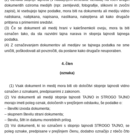
dokumentih oziroma medijih (npr. zemljevidi, fotografije, slikovni in zvočni
zapisi), ki vsebujejo tajne podatke, mora biti na dokumentu ali mediju vidno
natiskana, natipkana, napisana, naslikana, nalepljena ali kako drugače
pritrjena s primernimi sredstvi.
(3) Če se dokument ali medij hrani v kakršnemkoli ovoju, mora ta biti
označen tako, da sta razvidni tajna narava in stopnja tajnosti tajnega
podatka.
(4) Z označevanjem dokumentov ali medijev se tajnega podatka ne sme
uničiti, poškodovati ali povzročiti, da postane kako drugače neuporaben.
4. člen
(oznaka)
(1) Vsak dokument in medij mora biti ob določitvi stopnje tajnosti vidno
označen z oznakami, predpisanimi z zakonom.
(2) Vsi dokumenti ali mediji stopnje tajnosti TAJNO in STROGO TAJNO
morajo imeti poleg oznak, določenih v prejšnjem odstavku, še podatke o:
– številki izvoda dokumenta;
– skupnem številu strani dokumenta;
– številu, šifri in datumu morebitnih prilog.
(3) Vsi dokumenti, ki so označeni s stopnjo tajnosti STROGO TAJNO, se
poleg oznake, predpisane v prejšnjem členu, dodatno označijo z rdečo črto