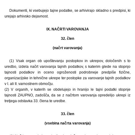
Dokumenti, ki vsebujejo tajne podatke, se arhivirajo skladno s predpisi, ki
urejajo arhivsko dejavnost.
IX. NAČRTI VAROVANJA
32. člen
(načrt varovanja)
(1) Vsak organ ob upoštevanju postopkov in ukrepov, določenih s to
uredbo, izdela načrt varovanja tajnih podatkov, s katerim glede na stopnjo
tajnosti podatkov in oceno ogroženosti podrobneje predpiše fizične,
organizacijske in tehnične ukrepe ter postopke za varovanje tajnih podatkov
v I. ali II. varnostnem območju.
(2) V organih, v katerih se obdelujejo in hranijo le tajni podatki stopnje
tajnosti ZAUPNO, zadošča, da se z načrtom varovanja opredelijo ukrepi iz
tretjega odstavka 33. člena te uredbe.
33. člen
(vsebina načrta varovanja)