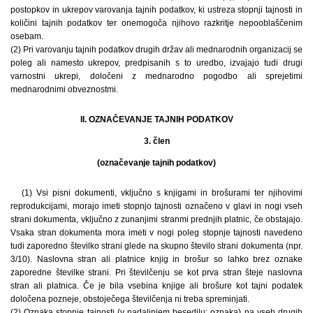
postopkov in ukrepov varovanja tajnih podatkov, ki ustreza stopnji tajnosti in
količini tajnih podatkov ter onemogoča njihovo razkritje nepooblaščenim
osebam.
(2) Pri varovanju tajnih podatkov drugih držav ali mednarodnih organizacij se
poleg ali namesto ukrepov, predpisanih s to uredbo, izvajajo tudi drugi
varnostni ukrepi, določeni z mednarodno pogodbo ali sprejetimi
mednarodnimi obveznostmi.
II. OZNAČEVANJE TAJNIH PODATKOV
3. člen
(označevanje tajnih podatkov)
(1) Vsi pisni dokumenti, vključno s knjigami in brošurami ter njihovimi
reprodukcijami, morajo imeti stopnjo tajnosti označeno v glavi in nogi vseh
strani dokumenta, vključno z zunanjimi stranmi prednjih platnic, če obstajajo.
Vsaka stran dokumenta mora imeti v nogi poleg stopnje tajnosti navedeno
tudi zaporedno številko strani glede na skupno število strani dokumenta (npr.
3/10). Naslovna stran ali platnice knjig in brošur so lahko brez oznake
zaporedne številke strani. Pri številčenju se kot prva stran šteje naslovna
stran ali platnica. Če je bila vsebina knjige ali brošure kot tajni podatek
določena pozneje, obstoječega številčenja ni treba spreminjati.
(2) Oznaka stopnje tajnosti (v nadaljnjem besedilu: oznaka) na vseh drugih