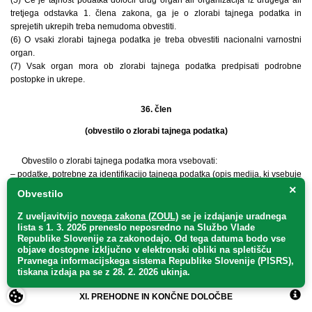
tretjega odstavka 1. člena zakona, ga je o zlorabi tajnega podatka in
sprejetih ukrepih treba nemudoma obvestiti.
(6) O vsaki zlorabi tajnega podatka je treba obvestiti nacionalni varnostni
organ.
(7) Vsak organ mora ob zlorabi tajnega podatka predpisati podrobne
postopke in ukrepe.
36. člen
(obvestilo o zlorabi tajnega podatka)
Obvestilo o zlorabi tajnega podatka mora vsebovati:
– podatke, potrebne za identifikacijo tajnega podatka (opis medija, ki vsebuje
tajni podatek, vključno s stopnjo tajnosti podatka, šifro in datumom
×
Obvestilo
dokumenta, številko kopije, lastnikom in kratko vsebino),
– kratek opis okoliščin, v katerih so bili zlorabljeni tajni podatki, in če je
Z uveljavitvijo
novega zakona (ZOUL)
se je
izdajanje uradnega
znano, število oseb, ki so ali bi lahko imele dostop do tajnega podatka,
lista s 1. 3. 2026 preneslo
neposredno
na Službo Vlade
Republike Slovenije za zakonodajo
. Od tega datuma bodo vse
– ali je bil lastnik podatkov obveščen,
objave dostopne izključno v elektronski obliki na spletišču
– postopke in ukrepe, ki so bili izvedeni, da se prepreči nadaljnja zloraba
Pravnega informacijskega sistema Republike Slovenije (PISRS),
tajnih podatkov.
tiskana izdaja pa se z 28. 2. 2026 ukinja.
XI. PREHODNE IN KONČNE DOLOČBE