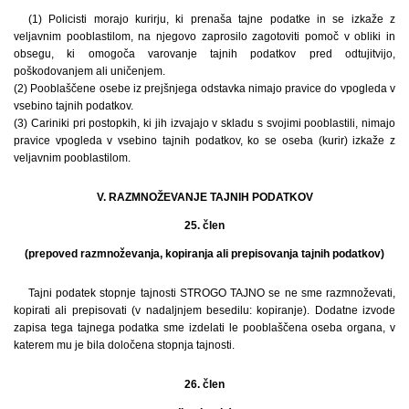
(1) Policisti morajo kurirju, ki prenaša tajne podatke in se izkaže z
veljavnim pooblastilom, na njegovo zaprosilo zagotoviti pomoč v obliki in
obsegu, ki omogoča varovanje tajnih podatkov pred odtujitvijo,
poškodovanjem ali uničenjem.
(2) Pooblaščene osebe iz prejšnjega odstavka nimajo pravice do vpogleda v
vsebino tajnih podatkov.
(3) Cariniki pri postopkih, ki jih izvajajo v skladu s svojimi pooblastili, nimajo
pravice vpogleda v vsebino tajnih podatkov, ko se oseba (kurir) izkaže z
veljavnim pooblastilom.
V. RAZMNOŽEVANJE TAJNIH PODATKOV
25. člen
(prepoved razmnoževanja, kopiranja ali prepisovanja tajnih podatkov)
Tajni podatek stopnje tajnosti STROGO TAJNO se ne sme razmnoževati,
kopirati ali prepisovati (v nadaljnjem besedilu: kopiranje). Dodatne izvode
zapisa tega tajnega podatka sme izdelati le pooblaščena oseba organa, v
katerem mu je bila določena stopnja tajnosti.
26. člen