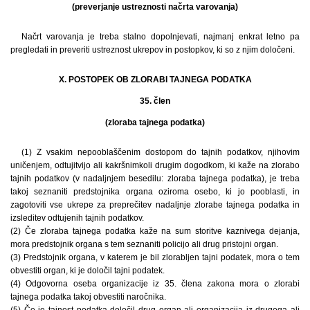
(preverjanje ustreznosti načrta varovanja)
Načrt varovanja je treba stalno dopolnjevati, najmanj enkrat letno pa
pregledati in preveriti ustreznost ukrepov in postopkov, ki so z njim določeni.
X. POSTOPEK OB ZLORABI TAJNEGA PODATKA
35. člen
(zloraba tajnega podatka)
(1) Z vsakim nepooblaščenim dostopom do tajnih podatkov, njihovim
uničenjem, odtujitvijo ali kakršnimkoli drugim dogodkom, ki kaže na zlorabo
tajnih podatkov (v nadaljnjem besedilu: zloraba tajnega podatka), je treba
takoj seznaniti predstojnika organa oziroma osebo, ki jo pooblasti, in
zagotoviti vse ukrepe za preprečitev nadaljnje zlorabe tajnega podatka in
izsleditev odtujenih tajnih podatkov.
(2) Če zloraba tajnega podatka kaže na sum storitve kaznivega dejanja,
mora predstojnik organa s tem seznaniti policijo ali drug pristojni organ.
(3) Predstojnik organa, v katerem je bil zlorabljen tajni podatek, mora o tem
obvestiti organ, ki je določil tajni podatek.
(4) Odgovorna oseba organizacije iz 35. člena zakona mora o zlorabi
tajnega podatka takoj obvestiti naročnika.
(5) Če je tajnost podatka določil drug organ ali organizacija iz drugega ali