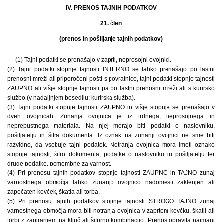
IV. PRENOS TAJNIH PODATKOV
21. člen
(prenos in pošiljanje tajnih podatkov)
(1) Tajni podatki se prenašajo v zaprti, neprosojni ovojnici.
(2) Tajni podatki stopnje tajnosti INTERNO se lahko prenašajo po lastni
prenosni mreži ali priporočeni pošti s povratnico, tajni podatki stopnje tajnosti
ZAUPNO ali višje stopnje tajnosti pa po lastni prenosni mreži ali s kurirsko
službo (v nadaljnjem besedilu: kurirska služba).
(3) Tajni podatki stopnje tajnosti ZAUPNO in višje stopnje se prenašajo v
dveh ovojnicah. Zunanja ovojnica je iz trdnega, neprosojnega in
neprepustnega materiala. Na njej morajo biti podatki o naslovniku,
pošiljatelju in šifra dokumenta. Iz oznak na zunanji ovojnici ne sme biti
razvidno, da vsebuje tajni podatek. Notranja ovojnica mora imeti oznako
stopnje tajnosti, šifro dokumenta, podatke o naslovniku in pošiljatelju ter
druge podatke, pomembne za varnost.
(4) Pri prenosu tajnih podatkov stopnje tajnosti ZAUPNO in TAJNO zunaj
varnostnega območja lahko zunanjo ovojnico nadomesti zaklenjen ali
zapečaten kovček, škatla ali torba.
(5) Pri prenosu tajnih podatkov stopnje tajnosti STROGO TAJNO zunaj
varnostnega območja mora biti notranja ovojnica v zaprtem kovčku, škatli ali
torbi z zapiranjem na ključ ali šifrirno kombinacijo. Prenos opravita najmanj