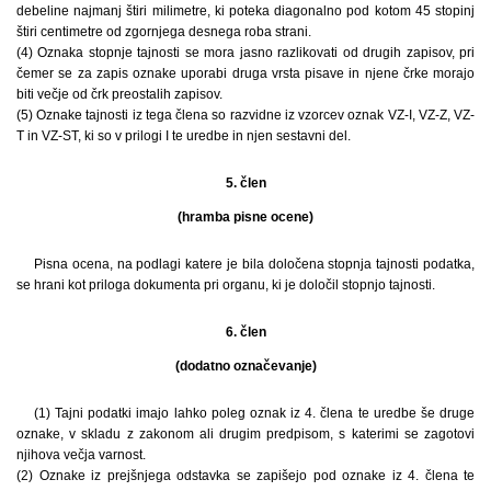
debeline najmanj štiri milimetre, ki poteka diagonalno pod kotom 45 stopinj
štiri centimetre od zgornjega desnega roba strani.
(4) Oznaka stopnje tajnosti se mora jasno razlikovati od drugih zapisov, pri
čemer se za zapis oznake uporabi druga vrsta pisave in njene črke morajo
biti večje od črk preostalih zapisov.
(5) Oznake tajnosti iz tega člena so razvidne iz vzorcev oznak VZ-I, VZ-Z, VZ-
T in VZ-ST, ki so v prilogi I te uredbe in njen sestavni del.
5. člen
(hramba pisne ocene)
Pisna ocena, na podlagi katere je bila določena stopnja tajnosti podatka,
se hrani kot priloga dokumenta pri organu, ki je določil stopnjo tajnosti.
6. člen
(dodatno označevanje)
(1) Tajni podatki imajo lahko poleg oznak iz 4. člena te uredbe še druge
oznake, v skladu z zakonom ali drugim predpisom, s katerimi se zagotovi
njihova večja varnost.
(2) Oznake iz prejšnjega odstavka se zapišejo pod oznake iz 4. člena te