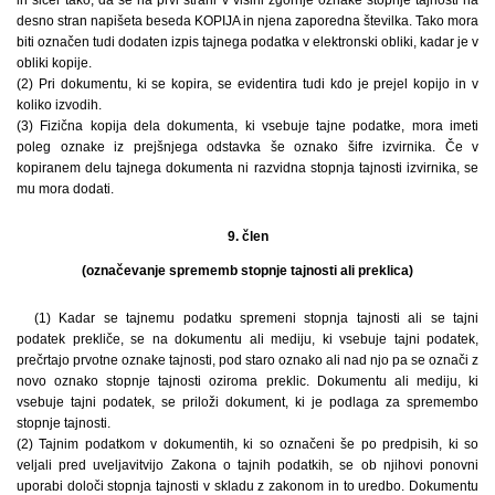
desno stran napišeta beseda KOPIJA in njena zaporedna številka. Tako mora
biti označen tudi dodaten izpis tajnega podatka v elektronski obliki, kadar je v
obliki kopije.
(2) Pri dokumentu, ki se kopira, se evidentira tudi kdo je prejel kopijo in v
koliko izvodih.
(3) Fizična kopija dela dokumenta, ki vsebuje tajne podatke, mora imeti
poleg oznake iz prejšnjega odstavka še oznako šifre izvirnika. Če v
kopiranem delu tajnega dokumenta ni razvidna stopnja tajnosti izvirnika, se
mu mora dodati.
9. člen
(označevanje sprememb stopnje tajnosti ali preklica)
(1) Kadar se tajnemu podatku spremeni stopnja tajnosti ali se tajni
podatek prekliče, se na dokumentu ali mediju, ki vsebuje tajni podatek,
prečrtajo prvotne oznake tajnosti, pod staro oznako ali nad njo pa se označi z
novo oznako stopnje tajnosti oziroma preklic. Dokumentu ali mediju, ki
vsebuje tajni podatek, se priloži dokument, ki je podlaga za spremembo
stopnje tajnosti.
(2) Tajnim podatkom v dokumentih, ki so označeni še po predpisih, ki so
veljali pred uveljavitvijo Zakona o tajnih podatkih, se ob njihovi ponovni
uporabi določi stopnja tajnosti v skladu z zakonom in to uredbo. Dokumentu