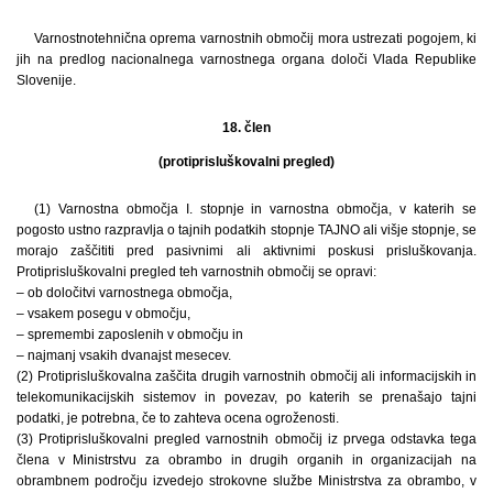
Varnostnotehnična oprema varnostnih območij mora ustrezati pogojem, ki
jih na predlog nacionalnega varnostnega organa določi Vlada Republike
Slovenije.
18. člen
(protiprisluškovalni pregled)
(1) Varnostna območja I. stopnje in varnostna območja, v katerih se
pogosto ustno razpravlja o tajnih podatkih stopnje TAJNO ali višje stopnje, se
morajo zaščititi pred pasivnimi ali aktivnimi poskusi prisluškovanja.
Protiprisluškovalni pregled teh varnostnih območij se opravi:
– ob določitvi varnostnega območja,
– vsakem posegu v območju,
– spremembi zaposlenih v območju in
– najmanj vsakih dvanajst mesecev.
(2) Protiprisluškovalna zaščita drugih varnostnih območij ali informacijskih in
telekomunikacijskih sistemov in povezav, po katerih se prenašajo tajni
podatki, je potrebna, če to zahteva ocena ogroženosti.
(3) Protiprisluškovalni pregled varnostnih območij iz prvega odstavka tega
člena v Ministrstvu za obrambo in drugih organih in organizacijah na
obrambnem področju izvedejo strokovne službe Ministrstva za obrambo, v