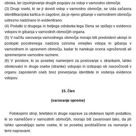
obiska, ter izpolnjevanje drugih pogojev za vstop v varnostno območje.
(3) Drugi osebi, ki se ji dovoli vstop v varnostno območje, se izda začasna
identifikacijska kartica in zagotovi, da je njeno gibanje v varnostnem območju
ustrezno nadzirano in evidentirano.
(4) Podatki iz drugega in tretjega odstavka tega člena se vpišejo v evidenco
vstopov in gibanja v varnostnih območjih organa.
(5) V načrtu varovanja varnostnega območja morajo biti predvideni ukrepi in
postopki poostrenega nadzora oziroma omejitev vstopa in gibanja v
varnostnem in upravnem območju, kadar to narekuje ocena ogroženosti ali
spremenjene varnostne razmere.
(6) V prostore, ki so posebej namenjeni za poslovanje s strankami, lahko
obiskovalci in druge osebe (stranke) vstopajo in izstopajo ob navzočnosti v
organu zaposlenih oseb brez preverjanja identitete in vodenja evidence
vstopov.
15. člen
(varovanje opreme)
Fotokopirni stroji, telefaksi in druge naprave za obdelavo tajnih podatkov,
ki so nameščeni v varnostnih območjih, morajo biti zavarovani tako, da jih
lahko uporabljajo samo osebe, ki so posebej pooblaščene za ravnanje s
temi napravami.