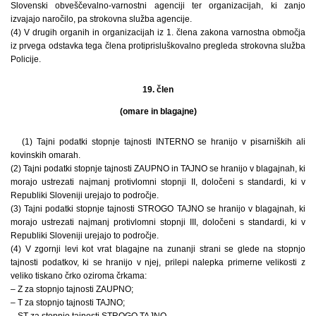
Slovenski obveščevalno-varnostni agenciji ter organizacijah, ki zanjo
izvajajo naročilo, pa strokovna služba agencije.
(4) V drugih organih in organizacijah iz 1. člena zakona varnostna območja
iz prvega odstavka tega člena protiprisluškovalno pregleda strokovna služba
Policije.
19. člen
(omare in blagajne)
(1) Tajni podatki stopnje tajnosti INTERNO se hranijo v pisarniških ali
kovinskih omarah.
(2) Tajni podatki stopnje tajnosti ZAUPNO in TAJNO se hranijo v blagajnah, ki
morajo ustrezati najmanj protivlomni stopnji II, določeni s standardi, ki v
Republiki Sloveniji urejajo to področje.
(3) Tajni podatki stopnje tajnosti STROGO TAJNO se hranijo v blagajnah, ki
morajo ustrezati najmanj protivlomni stopnji III, določeni s standardi, ki v
Republiki Sloveniji urejajo to področje.
(4) V zgornji levi kot vrat blagajne na zunanji strani se glede na stopnjo
tajnosti podatkov, ki se hranijo v njej, prilepi nalepka primerne velikosti z
veliko tiskano črko oziroma črkama:
– Z za stopnjo tajnosti ZAUPNO;
– T za stopnjo tajnosti TAJNO;
– ST za stopnjo tajnosti STROGO TAJNO.