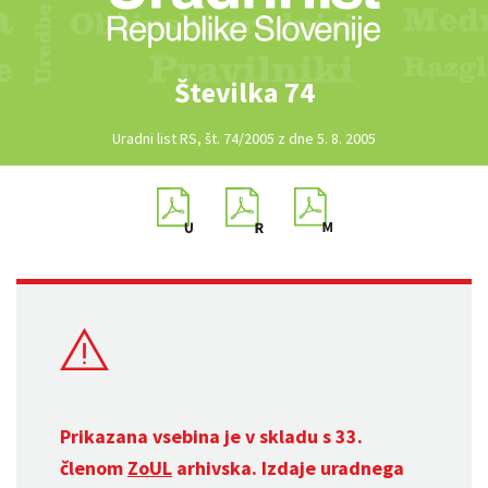
Številka 74
Uradni list RS, št. 74/2005 z dne 5. 8. 2005
Prikazana vsebina je v skladu s 33.
členom
ZoUL
arhivska. Izdaje uradnega