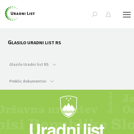
G
LASILO URADNI LIST RS
Glasilo Uradni list RS
Preklic dokumentov