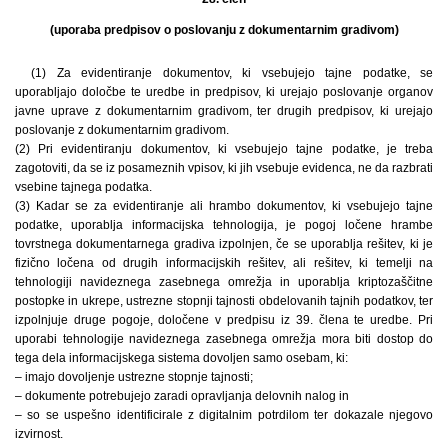
(uporaba predpisov o poslovanju z dokumentarnim gradivom)
(1) Za evidentiranje dokumentov, ki vsebujejo tajne podatke, se
uporabljajo določbe te uredbe in predpisov, ki urejajo poslovanje organov
javne uprave z dokumentarnim gradivom, ter drugih predpisov, ki urejajo
poslovanje z dokumentarnim gradivom.
(2) Pri evidentiranju dokumentov, ki vsebujejo tajne podatke, je treba
zagotoviti, da se iz posameznih vpisov, ki jih vsebuje evidenca, ne da razbrati
vsebine tajnega podatka.
(3) Kadar se za evidentiranje ali hrambo dokumentov, ki vsebujejo tajne
podatke, uporablja informacijska tehnologija, je pogoj ločene hrambe
tovrstnega dokumentarnega gradiva izpolnjen, če se uporablja rešitev, ki je
fizično ločena od drugih informacijskih rešitev, ali rešitev, ki temelji na
tehnologiji navideznega zasebnega omrežja in uporablja kriptozaščitne
postopke in ukrepe, ustrezne stopnji tajnosti obdelovanih tajnih podatkov, ter
izpolnjuje druge pogoje, določene v predpisu iz 39. člena te uredbe. Pri
uporabi tehnologije navideznega zasebnega omrežja mora biti dostop do
tega dela informacijskega sistema dovoljen samo osebam, ki:
– imajo dovoljenje ustrezne stopnje tajnosti;
– dokumente potrebujejo zaradi opravljanja delovnih nalog in
– so se uspešno identificirale z digitalnim potrdilom ter dokazale njegovo
izvirnost.