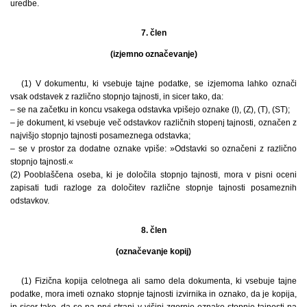
uredbe.
7. člen
(izjemno označevanje)
(1) V dokumentu, ki vsebuje tajne podatke, se izjemoma lahko označi
vsak odstavek z različno stopnjo tajnosti, in sicer tako, da:
– se na začetku in koncu vsakega odstavka vpišejo oznake (I), (Z), (T), (ST);
– je dokument, ki vsebuje več odstavkov različnih stopenj tajnosti, označen z
najvišjo stopnjo tajnosti posameznega odstavka;
– se v prostor za dodatne oznake vpiše: »Odstavki so označeni z različno
stopnjo tajnosti.«
(2) Pooblaščena oseba, ki je določila stopnjo tajnosti, mora v pisni oceni
zapisati tudi razloge za določitev različne stopnje tajnosti posameznih
odstavkov.
8. člen
(označevanje kopij)
(1) Fizična kopija celotnega ali samo dela dokumenta, ki vsebuje tajne
podatke, mora imeti oznako stopnje tajnosti izvirnika in oznako, da je kopija,
in sicer tako, da se na prvi strani v višini zgornje oznake stopnje tajnosti na