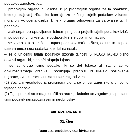
podatkov zagotoviti, da:
– predstojnik organa ali oseba, ki jo predstojnik organa za to pooblasti,
imenuje najmanj tričlansko komisijo za uničenje tajnih podatkov, v katero
mora biti vključena oseba, ki je v organu odgovorna za varovanje tajnih
podatkov;
– vsak organ po opravljenem letnem pregledu prejetih tajnih podatkov izloči
in po potrebi uniči vse tajne podatke, ki jih je dobil informativno;
– se v zapisnik o uničenju tajnih podatkov vpišejo šifra, datum in stopnja
tajnosti uničenega podatka, ki je bil na nosilcu;
– se o uničenju tajnih podatkov stopnje tajnosti STROGO TAJNO pisno
obvesti organ, ki je določil stopnjo tajnosti;
– se za druge tajne podatke, ki so del tekoče ali stalne zbirke
dokumentarnega gradiva, uporabljajo predpisi, ki urejajo poslovanje
organov javne uprave z dokumentarnim gradivom.
(2) Seznam vpogledov iz prejšnjega člena se priloži zapisniku o uničenju
tajnega podatka.
(3) Tajni podatki se morajo uničiti na način, s katerim se zagotovi, da postane
tajni podatek nerazpoznaven in neobnovljiv.
VIII. ARHIVIRANJE
31. člen
(uporaba predpisov o arhiviranju)