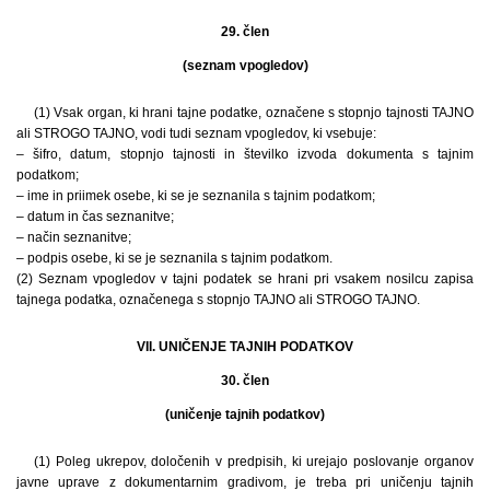
29. člen
(seznam vpogledov)
(1) Vsak organ, ki hrani tajne podatke, označene s stopnjo tajnosti TAJNO
ali STROGO TAJNO, vodi tudi seznam vpogledov, ki vsebuje:
– šifro, datum, stopnjo tajnosti in številko izvoda dokumenta s tajnim
podatkom;
– ime in priimek osebe, ki se je seznanila s tajnim podatkom;
– datum in čas seznanitve;
– način seznanitve;
– podpis osebe, ki se je seznanila s tajnim podatkom.
(2) Seznam vpogledov v tajni podatek se hrani pri vsakem nosilcu zapisa
tajnega podatka, označenega s stopnjo TAJNO ali STROGO TAJNO.
VII. UNIČENJE TAJNIH PODATKOV
30. člen
(uničenje tajnih podatkov)
(1) Poleg ukrepov, določenih v predpisih, ki urejajo poslovanje organov
javne uprave z dokumentarnim gradivom, je treba pri uničenju tajnih