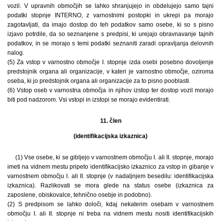
vozil. V upravnih območjih se lahko shranjujejo in obdelujejo samo tajni
podatki stopnje INTERNO, z varnostnimi postopki in ukrepi pa morajo
zagotavljati, da imajo dostop do teh podatkov samo osebe, ki so s pisno
izjavo potrdile, da so seznanjene s predpisi, ki urejajo obravnavanje tajnih
podatkov, in se morajo s temi podatki seznaniti zaradi opravljanja delovnih
nalog.
(5) Za vstop v varnostno območje I. stopnje izda osebi posebno dovoljenje
predstojnik organa ali organizacije, v kateri je varnostno območje, oziroma
oseba, ki jo predstojnik organa ali organizacije za to pisno pooblasti.
(6) Vstop oseb v varnostna območja in njihov izstop ter dostop vozil morajo
biti pod nadzorom. Vsi vstopi in izstopi se morajo evidentirati.
11. člen
(identifikacijska izkaznica)
(1) Vse osebe, ki se gibljejo v varnostnem območju I. ali II. stopnje, morajo
imeti na vidnem mestu pripeto identifikacijsko izkaznico za vstop in gibanje v
varnostnem območju I. ali II. stopnje (v nadaljnjem besedilu: identifikacijska
izkaznica). Razlikovati se mora glede na status osebe (izkaznica za
zaposlene, obiskovalce, tehnično osebje in podobno).
(2) S predpisom se lahko določi, kdaj nekaterim osebam v varnostnem
območju I. ali II. stopnje ni treba na vidnem mestu nositi identifikacijskih