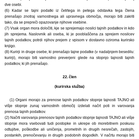
dve osebi.
(6) Kadar se tajni podatki iz četrtega in petega odstavka tega člena
prenašajo znotraj varnostnega ali upravnega območja, morajo biti zakriti
tako, da se prepreči opazovanje njihove vsebine.
(7) Vsak organ mora določiti, kje se sprejemajo nosilci tajnih podatkov in kdo
jih sprejema. Naslovnik ali oseba, ki je pooblaščena za sprejem nosilcev
tajnih podatkov, potrdi njihov prejem z vpisom v dostavno oziroma kurirsko
knjigo.
(8) Kurirji in druge osebe, ki prenašajo tajne podatke (v nadaljnjem besedilu:
kurirji), morajo biti varnostno preverjeni glede na stopnjo tajnosti tajnih
podatkov, ki jih prenašajo.
22. člen
(kurirska služba)
(1) Organi morajo za prenose tajnih podatkov stopnje tajnosti TAJNO ali
višje stopnje zunaj varnostnih območij izdelati načrt poti in varovanja
prenosa tajnih podatkov.
(2) Načrti varovanja prenosov tajnih podatkov stopnje tajnosti TAJNO ali višje
stopnje mora vsebovati tudi postopke in ukrepe ob morebitnem poskusu
odtujitve, poškodbe ali uničenja, prometnih in drugih nesrečah, zastojih,
postankih, prenočevanju in drugih podobnih dogodkih. V načrtu morajo biti