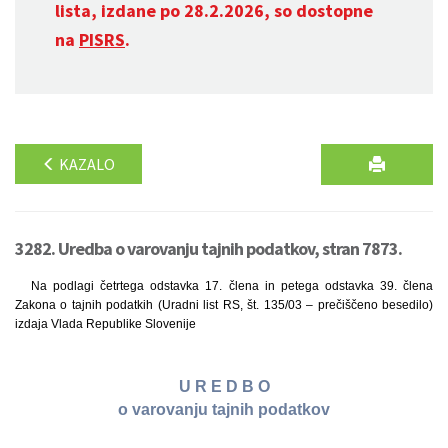
lista, izdane po 28.2.2026, so dostopne
na
PISRS
.
KAZALO
3282. Uredba o varovanju tajnih podatkov, stran 7873.
Na podlagi četrtega odstavka 17. člena in petega odstavka 39. člena
Zakona o tajnih podatkih (Uradni list RS, št. 135/03 – prečiščeno besedilo)
izdaja Vlada Republike Slovenije
U R E D B O
o varovanju tajnih podatkov