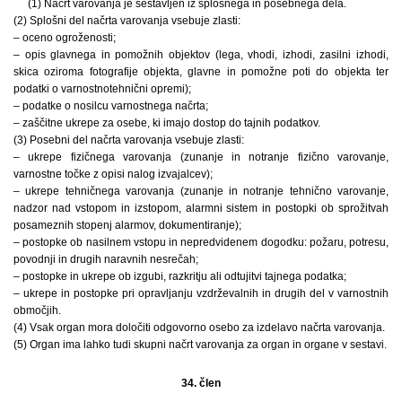
(1) Načrt varovanja je sestavljen iz splošnega in posebnega dela.
(2) Splošni del načrta varovanja vsebuje zlasti:
– oceno ogroženosti;
– opis glavnega in pomožnih objektov (lega, vhodi, izhodi, zasilni izhodi,
skica oziroma fotografije objekta, glavne in pomožne poti do objekta ter
podatki o varnostnotehnični opremi);
– podatke o nosilcu varnostnega načrta;
– zaščitne ukrepe za osebe, ki imajo dostop do tajnih podatkov.
(3) Posebni del načrta varovanja vsebuje zlasti:
– ukrepe fizičnega varovanja (zunanje in notranje fizično varovanje,
varnostne točke z opisi nalog izvajalcev);
– ukrepe tehničnega varovanja (zunanje in notranje tehnično varovanje,
nadzor nad vstopom in izstopom, alarmni sistem in postopki ob sprožitvah
posameznih stopenj alarmov, dokumentiranje);
– postopke ob nasilnem vstopu in nepredvidenem dogodku: požaru, potresu,
povodnji in drugih naravnih nesrečah;
– postopke in ukrepe ob izgubi, razkritju ali odtujitvi tajnega podatka;
– ukrepe in postopke pri opravljanju vzdrževalnih in drugih del v varnostnih
območjih.
(4) Vsak organ mora določiti odgovorno osebo za izdelavo načrta varovanja.
(5) Organ ima lahko tudi skupni načrt varovanja za organ in organe v sestavi.
34. člen