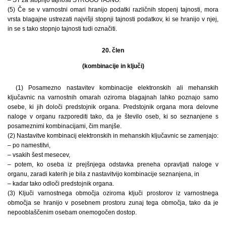
(5) Če se v varnostni omari hranijo podatki različnih stopenj tajnosti, mora
vrsta blagajne ustrezati najvišji stopnji tajnosti podatkov, ki se hranijo v njej,
in se s tako stopnjo tajnosti tudi označiti.
20. člen
(kombinacije in ključi)
(1) Posamezno nastavitev kombinacije elektronskih ali mehanskih
ključavnic na varnostnih omarah oziroma blagajnah lahko poznajo samo
osebe, ki jih določi predstojnik organa. Predstojnik organa mora delovne
naloge v organu razporediti tako, da je število oseb, ki so seznanjene s
posameznimi kombinacijami, čim manjše.
(2) Nastavitve kombinacij elektronskih in mehanskih ključavnic se zamenjajo:
– po namestitvi,
– vsakih šest mesecev,
– potem, ko oseba iz prejšnjega odstavka preneha opravljati naloge v
organu, zaradi katerih je bila z nastavitvijo kombinacije seznanjena, in
– kadar tako odloči predstojnik organa.
(3) Ključi varnostnega območja oziroma ključi prostorov iz varnostnega
območja se hranijo v posebnem prostoru zunaj tega območja, tako da je
nepooblaščenim osebam onemogočen dostop.