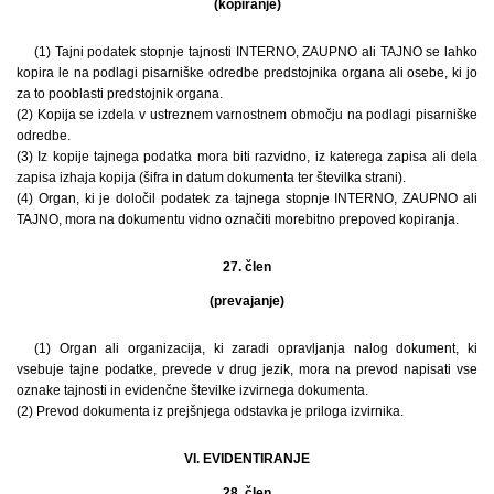
(kopiranje)
(1) Tajni podatek stopnje tajnosti INTERNO, ZAUPNO ali TAJNO se lahko
kopira le na podlagi pisarniške odredbe predstojnika organa ali osebe, ki jo
za to pooblasti predstojnik organa.
(2) Kopija se izdela v ustreznem varnostnem območju na podlagi pisarniške
odredbe.
(3) Iz kopije tajnega podatka mora biti razvidno, iz katerega zapisa ali dela
zapisa izhaja kopija (šifra in datum dokumenta ter številka strani).
(4) Organ, ki je določil podatek za tajnega stopnje INTERNO, ZAUPNO ali
TAJNO, mora na dokumentu vidno označiti morebitno prepoved kopiranja.
27. člen
(prevajanje)
(1) Organ ali organizacija, ki zaradi opravljanja nalog dokument, ki
vsebuje tajne podatke, prevede v drug jezik, mora na prevod napisati vse
oznake tajnosti in evidenčne številke izvirnega dokumenta.
(2) Prevod dokumenta iz prejšnjega odstavka je priloga izvirnika.
VI. EVIDENTIRANJE
28. člen