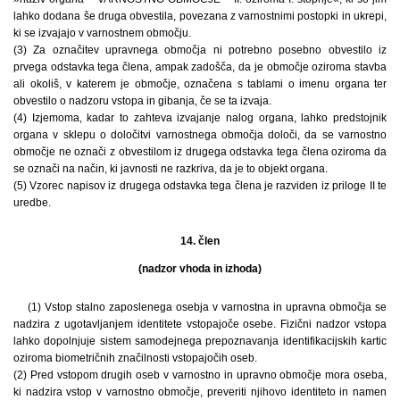
lahko dodana še druga obvestila, povezana z varnostnimi postopki in ukrepi,
ki se izvajajo v varnostnem območju.
(3) Za označitev upravnega območja ni potrebno posebno obvestilo iz
prvega odstavka tega člena, ampak zadošča, da je območje oziroma stavba
ali okoliš, v katerem je območje, označena s tablami o imenu organa ter
obvestilo o nadzoru vstopa in gibanja, če se ta izvaja.
(4) Izjemoma, kadar to zahteva izvajanje nalog organa, lahko predstojnik
organa v sklepu o določitvi varnostnega območja določi, da se varnostno
območje ne označi z obvestilom iz drugega odstavka tega člena oziroma da
se označi na način, ki javnosti ne razkriva, da je to objekt organa.
(5) Vzorec napisov iz drugega odstavka tega člena je razviden iz priloge II te
uredbe.
14. člen
(nadzor vhoda in izhoda)
(1) Vstop stalno zaposlenega osebja v varnostna in upravna območja se
nadzira z ugotavljanjem identitete vstopajoče osebe. Fizični nadzor vstopa
lahko dopolnjuje sistem samodejnega prepoznavanja identifikacijskih kartic
oziroma biometričnih značilnosti vstopajočih oseb.
(2) Pred vstopom drugih oseb v varnostno in upravno območje mora oseba,
ki nadzira vstop v varnostno območje, preveriti njihovo identiteto in namen