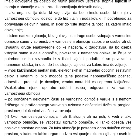
imajo dovoljenje za dostop do tajnih podatkov ustrezne stopnje tajnosti in
morajo v območje vstopiti zaradi opravljanja delovnih nalog;
– taka organizacija dela, ki zagotavlja, da bodo imele osebe, ki delajo v
varnostnem območju, dostop le do tistih tajnih podatkov, ki jih potrebujejo za
opravljanje delovnih nalog, in sicer do tiste stopnje tajnosti, za katero imajo
dovoljenje;
– sistem nadzora gibanja, ki zagotavlja, da druge osebe vstopajo v varnostno
območje samo v spremstvu v varnostnem območju zaposlene osebe ali ob
izvajanju druge enakovredne oblike nadzora, ki zagotavlja, da bo oseba
vstopila samo v dele območja, povezane z namenom obiska, in če je to
potrebno, se bo seznanila le s tistimi tajnimi podatki, ki so povezani z
namenom obiska, in sicer do tiste stopnje tajnosti, za katero ima dovoljenje;
– vnos kakršnihkoli mehanskih, elektronskih in magnetno optičnih sestavnih
delov, s katerimi bi bilo mogoče tajne podatke nepooblaščeno posneti,
odnesti ali prenesti, je dovoljen, vendar mora biti vsa oprema izključena.
Vsakokratno njeno uporabo odobri oseba, odgovorna za varnost
varnostnega območja;
– po končanem delovnem času se varnostno območje varuje s sistemom
fizičnega ali protivlomnega varovanja oziroma z občasnimi fizičnimi pregledi
prostorov, določenimi v načrtu varovanja.
(4) Okoli varnostnega območja I. ali II. stopnje ali na poti, ki vodi v tako
varnostno območje, se vzpostavi upravno območje, ki lahko obsega vse
poslovne prostore organa. Za tako območje je potreben vidno določen obseg
prostora, v katerem lahko organ nadzira vstopanje oziroma gibanje oseb in