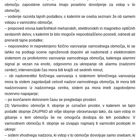
območju zaposlene oziroma imajo posebno dovoljenje za vstop v to
območje;
– vodenje razvida tajnih podatkov, s katerimi se oseba seznani že ob samem
vstopu v varnostno območje;
– prepoved vnosa kakršnihkoli mehanskih, elektronskih in magnetno optičnih
sestavnih delov, s katerimi bi bilo mogoče nepooblaščeno posneti, odnesti ali
prenesti tajne podatke;
– neposredno in neprekinjeno fizično varovanje varnostnega območja, ki se
lahko na podlagi ocene ogroženosti dopolni ali nadomesti z elektronskim
sistemom za protivlomno varovanje varnostnega območja, katerega alarmni
signal je vezan na enoto, odgovorno za ukrepanje ob alarmu (nadzorni
center); intervencijski čas mora biti krajši od sedmih minut;
– ob nadomestitvi fizičnega varovanja s sistemom tehničnega varovanja
mora ta sistem zagotavljati celovit nadzor varnostnega območja, ki mora biti
nadzorovano iz nadzornega centra, sistem pa mora imeti zagotovljeno
rezervno napajanje;
– po končanem delovnem času se pregledajo prostori.
(3) Varnostno območje II. stopnje je označen prostor, v katerem se tajni
podatki stopnje ZAUPNO ali višje stopnje obravnavajo tako, da sam vstop in
gibanje v tem območju še ne omogoča dostopa do teh podatkov. V
varnostnem območju II. stopnje se izvajajo najmanj ti varnostni postopki in
ukrepi:
– sistem vhodnega nadzora, ki vstop v to območje dovoljuje samo osebam, ki