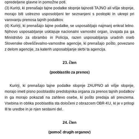
opredeljene glavne in pomožne poti.
(3) Kurirji, ki prenašajo tajne podatke stopnje tajnosti TAJNO ali višje stopnje,
morajo biti ustrezno usposobljeni ter seznanjeni s postopki in ukrepi pri
varovanju prenosa tajnih podatkov.
(4) Kurirji, ki prenašajo tajne podatke, se usposabljajo najmanj enkrat letno.
Njihovo usposabljanje usklajuje nacionalni varnostni organ, izvajata pa ga
Ministrstvo za obrambo in Policija, razen usposabljanja uradnih oseb
Slovenske obveščevalno-varnostne agencije, ki prenašajo pošto, povezano
z delom agencije, za katerih usposabljanje skrbi ta agencija.
23. člen
(pooblastilo za prenos)
Kurirji, ki prenašajo tajne podatke stopnje ZAUPNO ali višje stopnje,
morajo imeti pisno pooblastilo predstojnika organa za prenos tajnih podatkov
in ga morajo pokazati na zahtevo osebe, ki pošto predaja ali prevzema.
Vsebina in oblika pooblastila sta določeni z obrazcem OBR-KU, ki je v prilogi
III te uredbe in je njen sestavni del.
24. člen
(pomoč drugih organov)