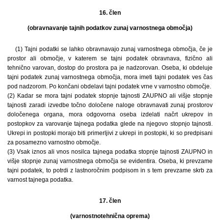
16. člen
(obravnavanje tajnih podatkov zunaj varnostnega območja)
(1) Tajni podatki se lahko obravnavajo zunaj varnostnega območja, če je
prostor ali območje, v katerem se tajni podatek obravnava, fizično ali
tehnično varovan, dostop do prostora pa je nadzorovan. Oseba, ki obdeluje
tajni podatek zunaj varnostnega območja, mora imeti tajni podatek ves čas
pod nadzorom. Po končani obdelavi tajni podatek vrne v varnostno območje.
(2) Kadar se mora tajni podatek stopnje tajnosti ZAUPNO ali višje stopnje
tajnosti zaradi izvedbe točno določene naloge obravnavati zunaj prostorov
določenega organa, mora odgovorna oseba izdelati načrt ukrepov in
postopkov za varovanje tajnega podatka glede na njegovo stopnjo tajnosti.
Ukrepi in postopki morajo biti primerljivi z ukrepi in postopki, ki so predpisani
za posamezno varnostno območje.
(3) Vsak iznos ali vnos nosilca tajnega podatka stopnje tajnosti ZAUPNO in
višje stopnje zunaj varnostnega območja se evidentira. Oseba, ki prevzame
tajni podatek, to potrdi z lastnoročnim podpisom in s tem prevzame skrb za
varnost tajnega podatka.
17. člen
(varnostnotehnična oprema)