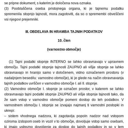
se pripne dokument, s katerim je določena nova oznaka.
(3) Pooblaščena oseba pristojnega organa, ki je tajnemu podatku
spremenila stopnjo tajnosti, mora zagotoviti, da so o spremembi obveščeni
vsi njegovi prejemniki.
III. OBDELAVA IN HRAMBA TAJNIH PODATKOV
10. člen
(varnostno območje)
(1) Tajni podatki stopnje INTERNO se lahko obravnavajo v upravnem
območju. Tajni podatki stopnje tajnosti ZAUPNO ali višje stopnje se lahko
obravnavajo in hranijo samo v določenem, vidno označenem prostoru (v
nadaljnjem besedilu: varnostno območje), ki je glede na način obravnavanja
tajnih podatkov uvrščen v varnostno območje I. ali II. stopnje.
(2) Varnostno območje I. stopnje je označen prostor, v katerem se lahko
obravnavajo tajni podatki stopnje ZAUPNO ali višje stopnje tajnosti tako, da
že sam vstop v varnostno območje pomeni dostop do teh podatkov. V
varnostnem območju I. stopnje se izvajajo najmanj ti varnostni postopki in
ukrepi:
– sistem vhodnega nadzora, ki zagotavlja popoln nadzor nad vstopom
oziroma izstopom oseb in vozil v to območje, dovoljuje vstop samo osebam,
ki imajo ustrezno dovoljenje za dostop do tajnih podatkov in so v tem