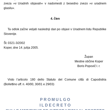
zveza »v Uradnih objavah« v nadomesti z besedno zvezo »v uradnem
glasilu«.
4. člen
Ta odlok začne veljati naslednji dan po objavi v Uradnem listu Republike
Slovenije.
Št. 0321-3/2002
Koper, dne 14. julija 2005.
Župan
Mestne občine Koper
Boris Popovič l. r.
Visto l’articolo 180 dello Statuto del Comune città di Capodistria
(Bollettino uff. n. 40/00, 30/01 e 29/03)
P R O M U L G O
I L D E C R E T O