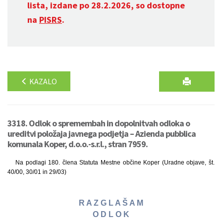
lista, izdane po 28.2.2026, so dostopne
na
PISRS
.
KAZALO
3318. Odlok o spremembah in dopolnitvah odloka o
ureditvi položaja javnega podjetja – Azienda pubblica
komunala Koper, d.o.o.-s.r.l., stran 7959.
Na podlagi 180. člena Statuta Mestne občine Koper (Uradne objave, št.
40/00, 30/01 in 29/03)
R A Z G L A Š A M
O D L O K