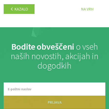
KAZALO
NA VRH
Bodite obveščeni
o vseh
naših novostih, akcijah in
dogodkih
PRIJAVA