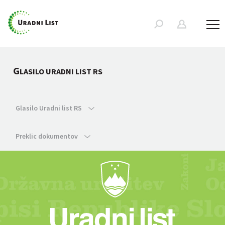
G
LASILO URADNI LIST RS
Glasilo Uradni list RS
Preklic dokumentov