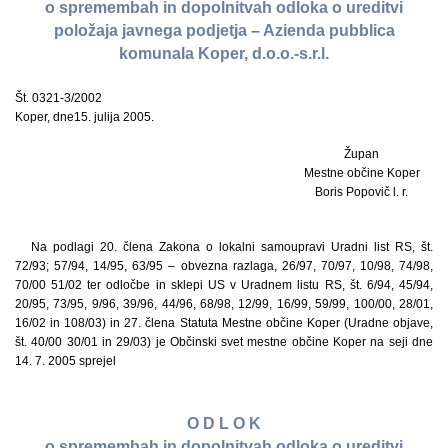
o spremembah in dopolnitvah odloka o ureditvi
položaja javnega podjetja – Azienda pubblica
komunala Koper, d.o.o.-s.r.l.
Št. 0321-3/2002
Koper, dne15. julija 2005.
Župan
Mestne občine Koper
Boris Popovič l. r.
Na podlagi 20. člena Zakona o lokalni samoupravi Uradni list RS, št.
72/93; 57/94, 14/95, 63/95 – obvezna razlaga, 26/97, 70/97, 10/98, 74/98,
70/00 51/02 ter odločbe in sklepi US v Uradnem listu RS, št. 6/94, 45/94,
20/95, 73/95, 9/96, 39/96, 44/96, 68/98, 12/99, 16/99, 59/99, 100/00, 28/01,
16/02 in 108/03) in 27. člena Statuta Mestne občine Koper (Uradne objave,
št. 40/00 30/01 in 29/03) je Občinski svet mestne občine Koper na seji dne
14. 7. 2005 sprejel
O D L O K
o spremembah in dopolnitvah odloka o ureditvi