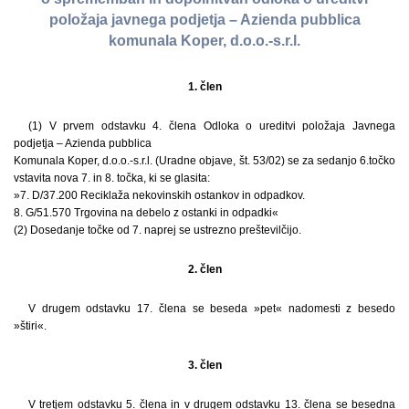
položaja javnega podjetja – Azienda pubblica
komunala Koper, d.o.o.-s.r.l.
1. člen
(1) V prvem odstavku 4. člena Odloka o ureditvi položaja Javnega
podjetja – Azienda pubblica
Komunala Koper, d.o.o.-s.r.l. (Uradne objave, št. 53/02) se za sedanjo 6.točko
vstavita nova 7. in 8. točka, ki se glasita:
»7. D/37.200 Reciklaža nekovinskih ostankov in odpadkov.
8. G/51.570 Trgovina na debelo z ostanki in odpadki«
(2) Dosedanje točke od 7. naprej se ustrezno preštevilčijo.
2. člen
V drugem odstavku 17. člena se beseda »pet« nadomesti z besedo
»štiri«.
3. člen
V tretjem odstavku 5. člena in v drugem odstavku 13. člena se besedna