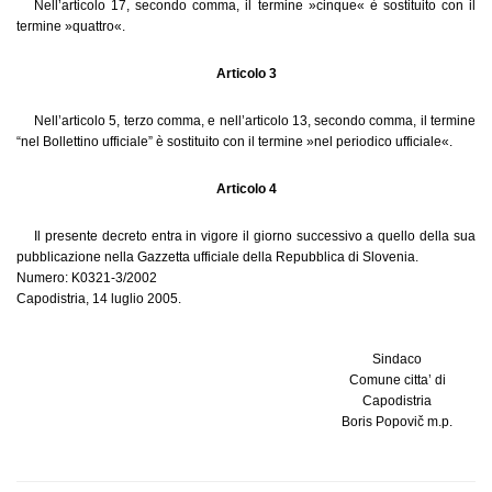
Nell’articolo 17, secondo comma, il termine »cinque« è sostituito con il
termine »quattro«.
Articolo 3
Nell’articolo 5, terzo comma, e nell’articolo 13, secondo comma, il termine
“nel Bollettino ufficiale” è sostituito con il termine »nel periodico ufficiale«.
Articolo 4
Il presente decreto entra in vigore il giorno successivo a quello della sua
pubblicazione nella Gazzetta ufficiale della Repubblica di Slovenia.
Numero: K0321-3/2002
Capodistria, 14 luglio 2005.
Sindaco
Comune citta’ di
Capodistria
Boris Popovič m.p.