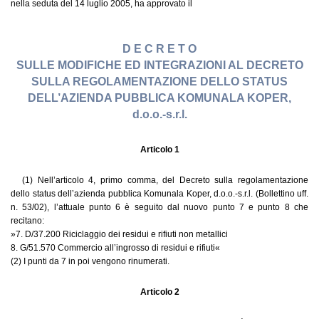
nella seduta del 14 luglio 2005, ha approvato il
D E C R E T O
SULLE MODIFICHE ED INTEGRAZIONI AL DECRETO
SULLA REGOLAMENTAZIONE DELLO STATUS
DELL’AZIENDA PUBBLICA KOMUNALA KOPER,
d.o.o.-s.r.l.
Articolo 1
(1) Nell’articolo 4, primo comma, del Decreto sulla regolamentazione
dello status dell’azienda pubblica Komunala Koper, d.o.o.-s.r.l. (Bollettino uff.
n. 53/02), l’attuale punto 6 è seguito dal nuovo punto 7 e punto 8 che
recitano:
»7. D/37.200 Riciclaggio dei residui e rifiuti non metallici
8. G/51.570 Commercio all’ingrosso di residui e rifiuti«
(2) I punti da 7 in poi vengono rinumerati.
Articolo 2