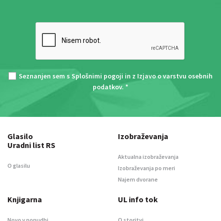
Seznanjen sem s
Splošnimi pogoji
in z
Izjavo o varstvu osebnih
podatkov
. *
Glasilo
Izobraževanja
Uradni list RS
Aktualna izobraževanja
O glasilu
Izobraževanja po meri
Najem dvorane
Knjigarna
UL info tok
Novo v ponudbi
O storitvi