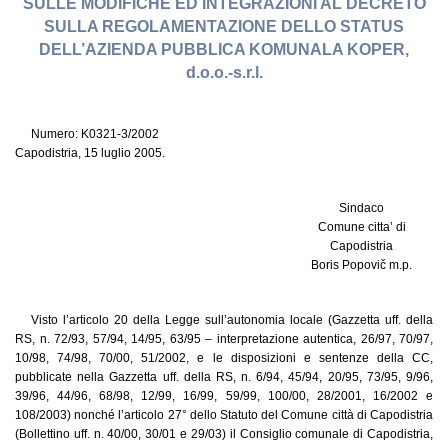
SULLE MODIFICHE ED INTEGRAZIONI AL DECRETO
SULLA REGOLAMENTAZIONE DELLO STATUS
DELL’AZIENDA PUBBLICA KOMUNALA KOPER,
d.o.o.-s.r.l.
Numero: K0321-3/2002
Capodistria, 15 luglio 2005.
Sindaco
Comune citta’ di
Capodistria
Boris Popovič m.p.
Visto l’articolo 20 della Legge sull’autonomia locale (Gazzetta uff. della
RS, n. 72/93, 57/94, 14/95, 63/95 – interpretazione autentica, 26/97, 70/97,
10/98, 74/98, 70/00, 51/2002, e le disposizioni e sentenze della CC,
pubblicate nella Gazzetta uff. della RS, n. 6/94, 45/94, 20/95, 73/95, 9/96,
39/96, 44/96, 68/98, 12/99, 16/99, 59/99, 100/00, 28/2001, 16/2002 e
108/2003) nonché l’articolo 27° dello Statuto del Comune città di Capodistria
(Bollettino uff. n. 40/00, 30/01 e 29/03) il Consiglio comunale di Capodistria,