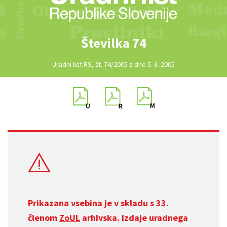
Številka 74
Uradni list RS, št. 74/2005 z dne 5. 8. 2005
Prikazana vsebina je v skladu s 33.
členom
ZoUL
arhivska. Izdaje uradnega