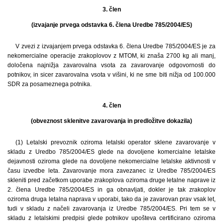
3. člen
(izvajanje prvega odstavka 6. člena Uredbe 785/2004/ES)
V zvezi z izvajanjem prvega odstavka 6. člena Uredbe 785/2004/ES je za
nekomercialne operacije zrakoplovov z MTOM, ki znaša 2700 kg ali manj,
določena najnižja zavarovalna vsota za zavarovanje odgovornosti do
potnikov, in sicer zavarovalna vsota v višini, ki ne sme biti nižja od 100.000
SDR za posameznega potnika.
4. člen
(obveznost sklenitve zavarovanja in predložitve dokazila)
(1) Letalski prevoznik oziroma letalski operator sklene zavarovanje v
skladu z Uredbo 785/2004/ES glede na dovoljene komercialne letalske
dejavnosti oziroma glede na dovoljene nekomercialne letalske aktivnosti v
času izvedbe leta. Zavarovanje mora zavezanec iz Uredbe 785/2004/ES
skleniti pred začetkom uporabe zrakoplova oziroma druge letalne naprave iz
2. člena Uredbe 785/2004/ES in ga obnavljati, dokler je tak zrakoplov
oziroma druga letalna naprava v uporabi, tako da je zavarovan prav vsak let,
tudi v skladu z načeli zavarovanja iz Uredbe 785/2004/ES. Pri tem se v
skladu z letalskimi predpisi glede potnikov upošteva certificirano oziroma