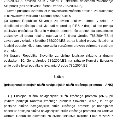
785/2004/ES, odvisno od in v skladu z ustreznimi določbami zakonodaje
Skupnosti (peti odstavek 8. člena Uredbe 785/2004/ES);
– zavrne pristanek oziroma let v slovenskem zračnem prostoru za zrakoplov,
ki ni zavarovan v skladu z Uredbo 785/2004/ES.
(3) Uprava Republike Slovenije za civilno letalstvo ukrepa v skladu z
določbami prejšnjega odstavka tudi na predlog PIRS iz druge alinee prvega
odstavka prejšnjega člena in v drugih primerih, če ugotovi, da posamezen
zrakoplov ali druga letalna naprava iz 2. člena Uredbe 785/2004/ES ni
zavarovan v skladu z Uredbo 785/2004/ES, pa ga letalski prevoznik oziroma
letalski operator kljub temu uporablja v zračnem prevozu oziroma v zračnem
prometu.
(4) Uprava Republike Slovenije za civilno letalstvo skladno z drugim
odstavkom 10. člena Uredbe 785/2004/ES, na zahtevo Komisije Evropske
unije pošlje le-tej podatke o izvajanju Uredbe 785/2004/ES.
8. člen
(pristojnosti pristojnih služb navigacijskih služb zračnega prometa – ANS)
(1) Pristojna služba navigacijskih služb zračnega prometa (ANS) pri
javnem podjetju Kontrola zračnega prometa Slovenije, d.o.o., in druge
pristojne službe navigacijskih služb zračnega prometa (v nadaljnjem
besedilu: pristojna služba navigacijskih služb zračnega prometa), na zahtevo
Uprave Republike Slovenije za civilno letalstvo oziroma PIRS v zvezi z