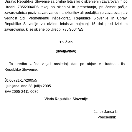
Upravo Republike Slovenije za civilno letalstvo o sklenjenih zavarovanjih po
Uredbi 785/2004/ES takoj po sklenitvi in prenehanju, pri čemer pošlje
zavarovalnica poziv zavarovancu na sklenitev ali podaljšanje zavarovanja v
vednost tudi Prometnemu inšpektoratu Republike Slovenije in Upravi
Republike Slovenije za civilno letalstvo najmanj 15 dni pred iztekom
zavarovanja, ki se sklene po Uredbi 785/2004/ES.
15. člen
(uveljavitev)
Ta uredba začne veljati naslednji dan po objavi v Uradnem listu
Republike Slovenije.
Št. 00721-17/2005/5
Ljubljana, dne 28. julija 2005.
EVA 2005-2411-0076
Vlada Republike Slovenije
Janez Janša l. r.
Predsednik