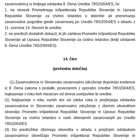
zavarovalnica iz tretjega odstavka 8. člena Uredbe 785/2004/ES, če:
1. ne obvesti Prometnega inšpektorata Republike Slovenije in Uprave
Republike Slovenije za civilno letalstvo o sklenitvi ali prenehanju
zavarovalne pogodbe glede zavarovanj po Uredbi 785/2004/ES v skladu z
11. oziroma 14. členom te uredbe;
2. ne predloži dodatnih dokazil, ki jih zahteva Prometni inšpektorat Republike
Slovenije ali Uprava Republike Slovenije za civilno letalstvo (tretji odstavek
8. člena Uredbe 785/2004/ES).
14. člen
(prehodna določba)
(1) Zavarovalnice in Slovensko zavarovalno združenje dopolnijo evidence
iz 8. člena zakona s podatki, povezanimi z uporabo Uredbe 785/2004/ES,
najkasneje v roku treh mesecev od dneva uveljavitve te uredbe.
(2) Najkasneje v roku osmih dni od izteka roka iz prejšnjega odstavka
zavarovalnice in Slovensko zavarovalno združenje z zbirnim obvestilom
obvestijo Prometni inšpektorat Republike Slovenije in Upravo Republike
Slovenije za civilno letalstvo o vseh sklenjenih zavarovanjih po Uredbi
785/2004/ES.
(3) Do predložitve zbirnega obvestila v skladu s prejšnjim odstavkom
zavarovalnice obveščajo Prometni inšpektorat Republike Slovenije in