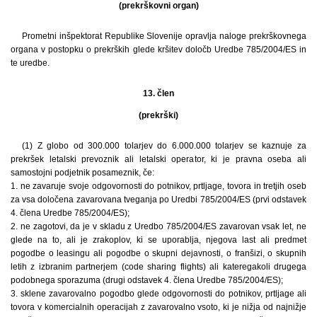
(prekrškovni organ)
Prometni inšpektorat Republike Slovenije opravlja naloge prekrškovnega
organa v postopku o prekrških glede kršitev določb Uredbe 785/2004/ES in
te uredbe.
13. člen
(prekrški)
(1) Z globo od 300.000 tolarjev do 6.000.000 tolarjev se kaznuje za
prekršek letalski prevoznik ali letalski operator, ki je pravna oseba ali
samostojni podjetnik posameznik, če:
1. ne zavaruje svoje odgovornosti do potnikov, prtljage, tovora in tretjih oseb
za vsa določena zavarovana tveganja po Uredbi 785/2004/ES (prvi odstavek
4. člena Uredbe 785/2004/ES);
2. ne zagotovi, da je v skladu z Uredbo 785/2004/ES zavarovan vsak let, ne
glede na to, ali je zrakoplov, ki se uporablja, njegova last ali predmet
pogodbe o leasingu ali pogodbe o skupni dejavnosti, o franšizi, o skupnih
letih z izbranim partnerjem (code sharing flights) ali kateregakoli drugega
podobnega sporazuma (drugi odstavek 4. člena Uredbe 785/2004/ES);
3. sklene zavarovalno pogodbo glede odgovornosti do potnikov, prtljage ali
tovora v komercialnih operacijah z zavarovalno vsoto, ki je nižja od najnižje