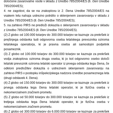
določene zavarovalne vsote v skladu z Uredbo 785/2004/ES (6. člen Uredbe
785/2004/ES);
4. ne zagotovi, da se na zrakoplovu iz 2. člena Uredbe 785/2004/ES na
vsakem letu nahaja ustrezno potrdilo o sklenjenem zavarovanju v skladu z
Uredbo 785/2004/ES (8. člen Uredbe 785/2004/ES);
5. na zahtevo PIRS ne predloži dokazila o sklenjenem zavarovanju v skladu
z Uredbo 785/2004/ES (8. člen Uredbe 785/2004/ES).
(2) Z globo od 100.000 tolarjev do 300.000 tolarjev se kaznuje za prekršek iz
prejšnjega odstavka tudi odgovorna oseba letalskega prevoznika oziroma
letalskega operatorja, ki je pravna oseba ali samostojni podjetnik
posameznik.
(3) Z globo od 100.000 tolarjev do 300.000 tolarjev se kaznuje za prekršek
vodja zrakoplova oziroma druga oseba, ki jo kot odgovorno osebo določi
letalski prevoznik oziroma letalski operator iz prvega odstavka tega člena, če
odkloni predložitev dokazila o ustreznem sklenjenem zavarovanju na
zahtevo PIRS v postopku inšpekcijskega nadzora izvedbe posameznega leta
(drugi odstavek 4. člena).
(4) Z globo od 150.000 tolarjev do 300.000 tolarjev se kaznuje za prekršek iz
prvega odstavka tega člena letalski operator, ki je fizična oseba v
nekomercialnem zračnem prometu.
(5) Z globo od 50.000 tolarjev do 300.000 tolarjev se kaznuje za prekršek iz
tretjega odstavka tega člena letalski operator, ki je fizična oseba v
nekomercialnem zračnem prometu.
(6) Z globo od 300.000 tolarjev do 6.000.000 tolarjev se kaznuje za prekršek