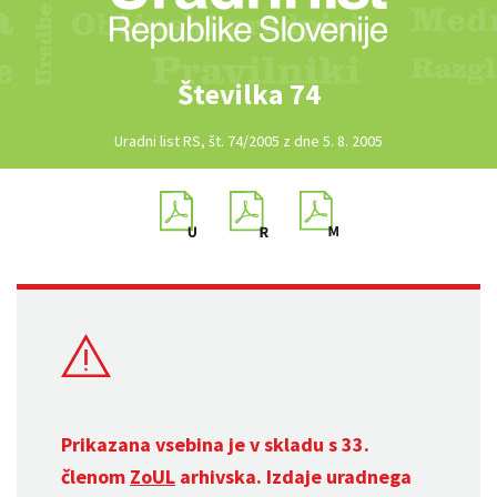
Številka 74
Uradni list RS, št. 74/2005 z dne 5. 8. 2005
Prikazana vsebina je v skladu s 33.
členom
ZoUL
arhivska. Izdaje uradnega