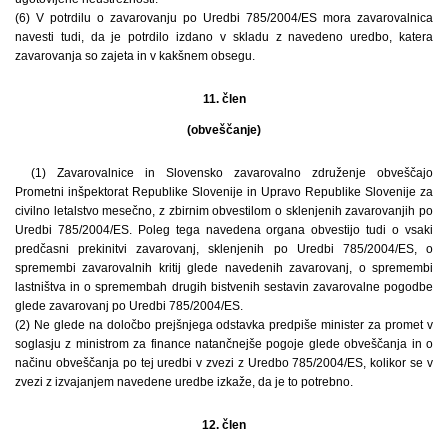
(6) V potrdilu o zavarovanju po Uredbi 785/2004/ES mora zavarovalnica
navesti tudi, da je potrdilo izdano v skladu z navedeno uredbo, katera
zavarovanja so zajeta in v kakšnem obsegu.
11. člen
(obveščanje)
(1) Zavarovalnice in Slovensko zavarovalno združenje obveščajo
Prometni inšpektorat Republike Slovenije in Upravo Republike Slovenije za
civilno letalstvo mesečno, z zbirnim obvestilom o sklenjenih zavarovanjih po
Uredbi 785/2004/ES. Poleg tega navedena organa obvestijo tudi o vsaki
predčasni prekinitvi zavarovanj, sklenjenih po Uredbi 785/2004/ES, o
spremembi zavarovalnih kritij glede navedenih zavarovanj, o spremembi
lastništva in o spremembah drugih bistvenih sestavin zavarovalne pogodbe
glede zavarovanj po Uredbi 785/2004/ES.
(2) Ne glede na določbo prejšnjega odstavka predpiše minister za promet v
soglasju z ministrom za finance natančnejše pogoje glede obveščanja in o
načinu obveščanja po tej uredbi v zvezi z Uredbo 785/2004/ES, kolikor se v
zvezi z izvajanjem navedene uredbe izkaže, da je to potrebno.
12. člen