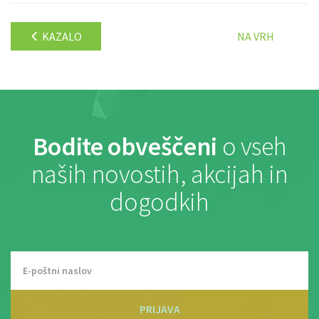
KAZALO
NA VRH
Bodite obveščeni
o vseh
naših novostih, akcijah in
dogodkih
PRIJAVA