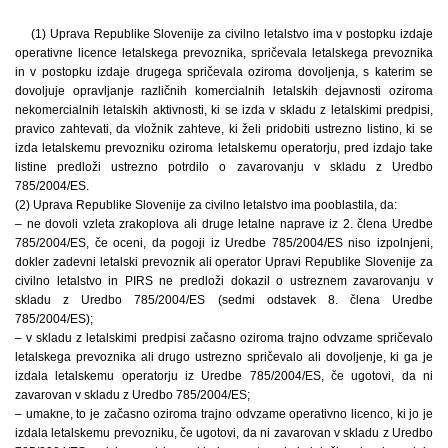
(1) Uprava Republike Slovenije za civilno letalstvo ima v postopku izdaje
operativne licence letalskega prevoznika, spričevala letalskega prevoznika
in v postopku izdaje drugega spričevala oziroma dovoljenja, s katerim se
dovoljuje opravljanje različnih komercialnih letalskih dejavnosti oziroma
nekomercialnih letalskih aktivnosti, ki se izda v skladu z letalskimi predpisi,
pravico zahtevati, da vložnik zahteve, ki želi pridobiti ustrezno listino, ki se
izda letalskemu prevozniku oziroma letalskemu operatorju, pred izdajo take
listine predloži ustrezno potrdilo o zavarovanju v skladu z Uredbo
785/2004/ES.
(2) Uprava Republike Slovenije za civilno letalstvo ima pooblastila, da:
– ne dovoli vzleta zrakoplova ali druge letalne naprave iz 2. člena Uredbe
785/2004/ES, če oceni, da pogoji iz Uredbe 785/2004/ES niso izpolnjeni,
dokler zadevni letalski prevoznik ali operator Upravi Republike Slovenije za
civilno letalstvo in PIRS ne predloži dokazil o ustreznem zavarovanju v
skladu z Uredbo 785/2004/ES (sedmi odstavek 8. člena Uredbe
785/2004/ES);
– v skladu z letalskimi predpisi začasno oziroma trajno odvzame spričevalo
letalskega prevoznika ali drugo ustrezno spričevalo ali dovoljenje, ki ga je
izdala letalskemu operatorju iz Uredbe 785/2004/ES, če ugotovi, da ni
zavarovan v skladu z Uredbo 785/2004/ES;
– umakne, to je začasno oziroma trajno odvzame operativno licenco, ki jo je
izdala letalskemu prevozniku, če ugotovi, da ni zavarovan v skladu z Uredbo