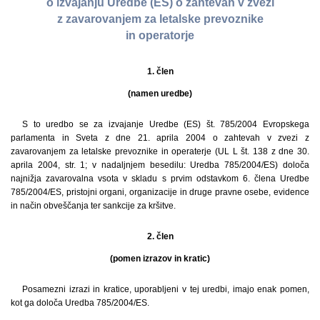
o izvajanju Uredbe (ES) o zahtevah v zvezi
z zavarovanjem za letalske prevoznike
in operatorje
1. člen
(namen uredbe)
S to uredbo se za izvajanje Uredbe (ES) št. 785/2004 Evropskega
parlamenta in Sveta z dne 21. aprila 2004 o zahtevah v zvezi z
zavarovanjem za letalske prevoznike in operaterje (UL L št. 138 z dne 30.
aprila 2004, str. 1; v nadaljnjem besedilu: Uredba 785/2004/ES) določa
najnižja zavarovalna vsota v skladu s prvim odstavkom 6. člena Uredbe
785/2004/ES, pristojni organi, organizacije in druge pravne osebe, evidence
in način obveščanja ter sankcije za kršitve.
2. člen
(pomen izrazov in kratic)
Posamezni izrazi in kratice, uporabljeni v tej uredbi, imajo enak pomen,
kot ga določa Uredba 785/2004/ES.