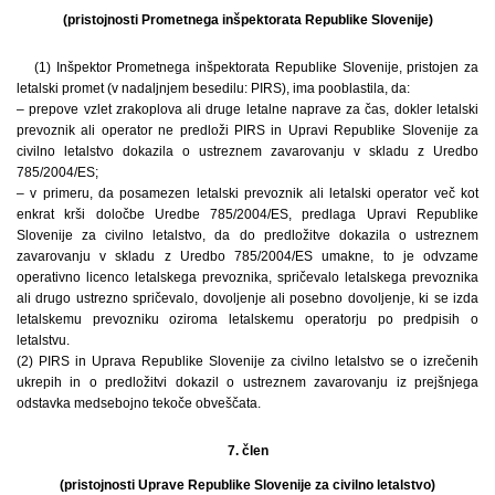
(pristojnosti Prometnega inšpektorata Republike Slovenije)
(1) Inšpektor Prometnega inšpektorata Republike Slovenije, pristojen za
letalski promet (v nadaljnjem besedilu: PIRS), ima pooblastila, da:
– prepove vzlet zrakoplova ali druge letalne naprave za čas, dokler letalski
prevoznik ali operator ne predloži PIRS in Upravi Republike Slovenije za
civilno letalstvo dokazila o ustreznem zavarovanju v skladu z Uredbo
785/2004/ES;
– v primeru, da posamezen letalski prevoznik ali letalski operator več kot
enkrat krši določbe Uredbe 785/2004/ES, predlaga Upravi Republike
Slovenije za civilno letalstvo, da do predložitve dokazila o ustreznem
zavarovanju v skladu z Uredbo 785/2004/ES umakne, to je odvzame
operativno licenco letalskega prevoznika, spričevalo letalskega prevoznika
ali drugo ustrezno spričevalo, dovoljenje ali posebno dovoljenje, ki se izda
letalskemu prevozniku oziroma letalskemu operatorju po predpisih o
letalstvu.
(2) PIRS in Uprava Republike Slovenije za civilno letalstvo se o izrečenih
ukrepih in o predložitvi dokazil o ustreznem zavarovanju iz prejšnjega
odstavka medsebojno tekoče obveščata.
7. člen
(pristojnosti Uprave Republike Slovenije za civilno letalstvo)