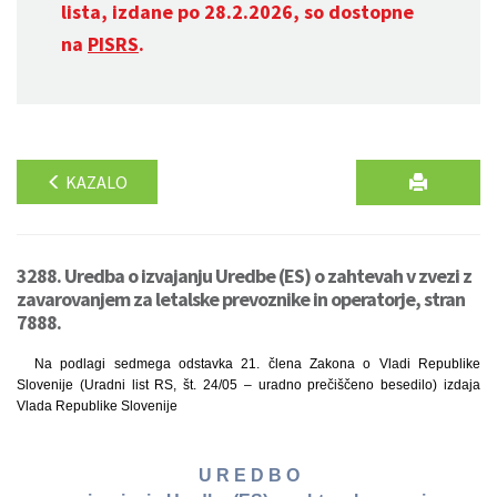
lista, izdane po 28.2.2026, so dostopne
na
PISRS
.
KAZALO
3288. Uredba o izvajanju Uredbe (ES) o zahtevah v zvezi z
zavarovanjem za letalske prevoznike in operatorje, stran
7888.
Na podlagi sedmega odstavka 21. člena Zakona o Vladi Republike
Slovenije (Uradni list RS, št. 24/05 – uradno prečiščeno besedilo) izdaja
Vlada Republike Slovenije
U R E D B O