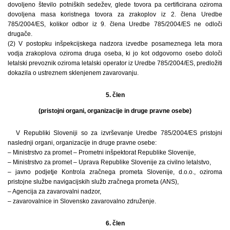
dovoljeno število potniških sedežev, glede tovora pa certificirana oziroma
dovoljena masa koristnega tovora za zrakoplov iz 2. člena Uredbe
785/2004/ES, kolikor odbor iz 9. člena Uredbe 785/2004/ES ne odloči
drugače.
(2) V postopku inšpekcijskega nadzora izvedbe posameznega leta mora
vodja zrakoplova oziroma druga oseba, ki jo kot odgovorno osebo določi
letalski prevoznik oziroma letalski operator iz Uredbe 785/2004/ES, predložiti
dokazila o ustreznem sklenjenem zavarovanju.
5. člen
(pristojni organi, organizacije in druge pravne osebe)
V Republiki Sloveniji so za izvrševanje Uredbe 785/2004/ES pristojni
naslednji organi, organizacije in druge pravne osebe:
– Ministrstvo za promet – Prometni inšpektorat Republike Slovenije,
– Ministrstvo za promet – Uprava Republike Slovenije za civilno letalstvo,
– javno podjetje Kontrola zračnega prometa Slovenije, d.o.o., oziroma
pristojne službe navigacijskih služb zračnega prometa (ANS),
– Agencija za zavarovalni nadzor,
– zavarovalnice in Slovensko zavarovalno združenje.
6. člen