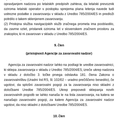
opravljanjem nadzora po letalskih predpisih zahteva, da letalski prevoznik
oziroma letalski operator v postopku sprejema plana letenja navede tudi
ustrezne podatke o zavarovanju v skladu z Uredbo 785/2004/ES in predloži
potrdilo o takem sklenjenem zavarovanju.
(2) Pristojna služba navigacijskih služb zračnega prometa ima pooblastilo,
da zavrne vzlet, pristanek oziroma let v slovenskem zračnem prostoru za
zrakoplov, ki ni zavarovan v skladu z Uredbo 785/2004/ES.
9. člen
(pristojnosti Agencije za zavarovalni nadzor)
Agencija za zavarovalni nadzor lahko na podlagi te uredbe zavarovalnici,
ki sklepa zavarovanja v skladu z Uredbo 785/2004/ES, izreče ukrep nadzora
v skladu z določbo 3. točke prvega odstavka 181. člena Zakona o
zavarovalništvu (Uradni list RS, št. 102/02 – uradno prečiščeno besedilo), če
ugotovi, da splošni zavarovalni pogoji za ta zavarovanja niso skladni z
določbami Uredbe 785/2004/ES. Ukrep prepovedi sklepanja novih
zavarovalnih pogodb se lahko nanaša le na tista zavarovanja, na katera se
nanašajo zavarovalni pogoji, za katere Agencija za zavarovalni nadzor
ugotovi, da niso skladni z določbami Uredbe 785/2004/ES.
10. člen