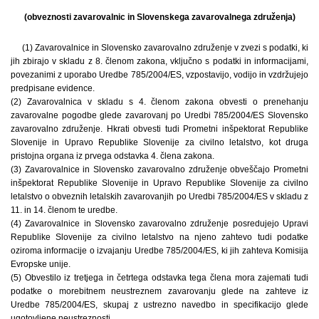
(obveznosti zavarovalnic in Slovenskega zavarovalnega združenja)
(1) Zavarovalnice in Slovensko zavarovalno združenje v zvezi s podatki, ki
jih zbirajo v skladu z 8. členom zakona, vključno s podatki in informacijami,
povezanimi z uporabo Uredbe 785/2004/ES, vzpostavijo, vodijo in vzdržujejo
predpisane evidence.
(2) Zavarovalnica v skladu s 4. členom zakona obvesti o prenehanju
zavarovalne pogodbe glede zavarovanj po Uredbi 785/2004/ES Slovensko
zavarovalno združenje. Hkrati obvesti tudi Prometni inšpektorat Republike
Slovenije in Upravo Republike Slovenije za civilno letalstvo, kot druga
pristojna organa iz prvega odstavka 4. člena zakona.
(3) Zavarovalnice in Slovensko zavarovalno združenje obveščajo Prometni
inšpektorat Republike Slovenije in Upravo Republike Slovenije za civilno
letalstvo o obveznih letalskih zavarovanjih po Uredbi 785/2004/ES v skladu z
11. in 14. členom te uredbe.
(4) Zavarovalnice in Slovensko zavarovalno združenje posredujejo Upravi
Republike Slovenije za civilno letalstvo na njeno zahtevo tudi podatke
oziroma informacije o izvajanju Uredbe 785/2004/ES, ki jih zahteva Komisija
Evropske unije.
(5) Obvestilo iz tretjega in četrtega odstavka tega člena mora zajemati tudi
podatke o morebitnem neustreznem zavarovanju glede na zahteve iz
Uredbe 785/2004/ES, skupaj z ustrezno navedbo in specifikacijo glede
ugotovljene neustreznosti.