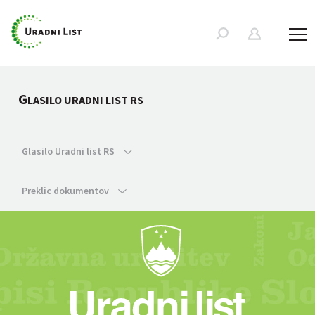
G
LASILO URADNI LIST RS
Glasilo Uradni list RS
Preklic dokumentov